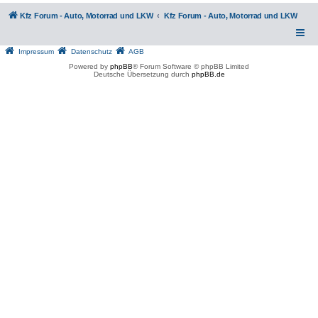
Kfz Forum - Auto, Motorrad und LKW
Kfz Forum - Auto, Motorrad und LKW
Impressum
Datenschutz
AGB
Powered by
phpBB
® Forum Software © phpBB Limited
Deutsche Übersetzung durch
phpBB.de