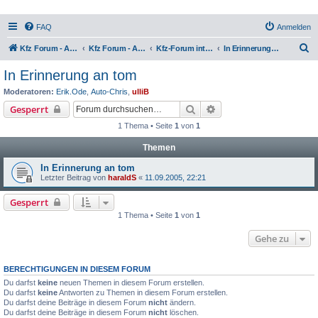
FAQ
Anmelden
S
Kfz Forum - Auto, Motorrad und LKW
Kfz Forum - Auto, Motorrad und LKW
Kfz-Forum intern
In Erinnerung an tom
u
In Erinnerung an tom
c
Moderatoren:
Erik.Ode
,
Auto-Chris
,
ulliB
h
Suche
Erweiterte Suche
Gesperrt
e
1 Thema • Seite
1
von
1
Themen
In Erinnerung an tom
Letzter Beitrag von
haraldS
«
11.09.2005, 22:21
Gesperrt
1 Thema • Seite
1
von
1
Gehe zu
BERECHTIGUNGEN IN DIESEM FORUM
Du darfst
keine
neuen Themen in diesem Forum erstellen.
Du darfst
keine
Antworten zu Themen in diesem Forum erstellen.
Du darfst deine Beiträge in diesem Forum
nicht
ändern.
Du darfst deine Beiträge in diesem Forum
nicht
löschen.