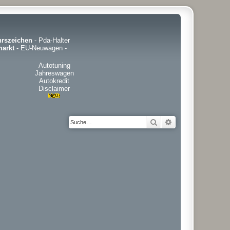
hrszeichen
-
Pda-Halter
arkt
-
EU-Neuwagen
-
Autotuning
Jahreswagen
Autokredit
Disclaimer
Suche
Erweiterte Suche