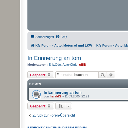
Schnellzugriff
FAQ
Kfz Forum - Auto, Motorrad und LKW
Kfz Forum - Auto, M
In Erinnerung an tom
Moderatoren:
Erik.Ode
,
Auto-Chris
,
ulliB
Suche
Erweiter
Gesperrt
THEMEN
In Erinnerung an tom
von
haraldS
»
11.09.2005, 22:21
Gesperrt
Zurück zur Foren-Übersicht
BERECHTIGUNGEN IN DIESEM FORUM