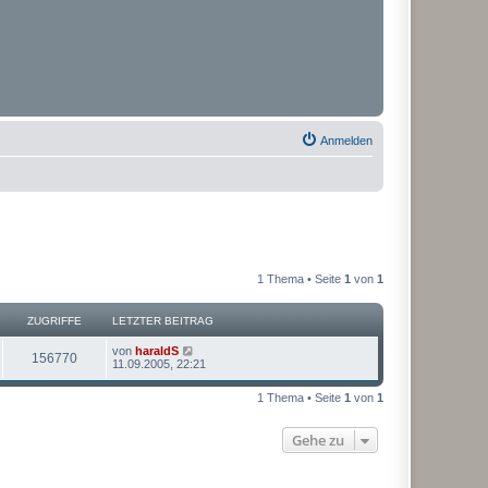
Anmelden
1 Thema • Seite
1
von
1
ZUGRIFFE
LETZTER BEITRAG
von
haraldS
156770
11.09.2005, 22:21
1 Thema • Seite
1
von
1
Gehe zu