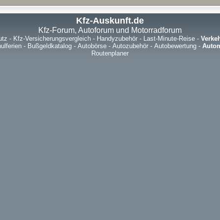
Kfz-Auskunft.de
Kfz-Forum, Autoforum und Motorradforum
utz
-
Kfz-Versicherungsvergleich
-
Handyzubehör
-
Last-Minute-Reise
-
Verke
ulferien
-
Bußgeldkatalog
-
Autobörse
-
Autozubehör
-
Autobewertung
-
Autom
Routenplaner