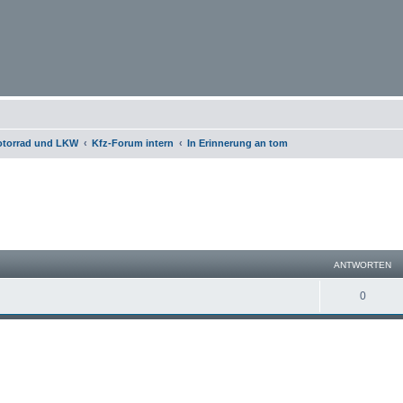
otorrad und LKW
Kfz-Forum intern
In Erinnerung an tom
te Suche
ANTWORTEN
0