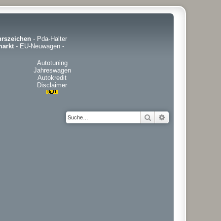
hrszeichen
-
Pda-Halter
arkt
-
EU-Neuwagen
-
Autotuning
Jahreswagen
Autokredit
Disclaimer
Suche
Erweiterte Suche