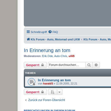
Schnellzugriff
FAQ
Kfz Forum - Auto, Motorrad und LKW
Kfz Forum - Auto, M
In Erinnerung an tom
Moderatoren:
Erik.Ode
,
Auto-Chris
,
ulliB
Suche
Erweiter
Gesperrt
THEMEN
In Erinnerung an tom
von
haraldS
»
11.09.2005, 22:21
Gesperrt
Zurück zur Foren-Übersicht
BERECHTIGUNGEN IN DIESEM FORUM