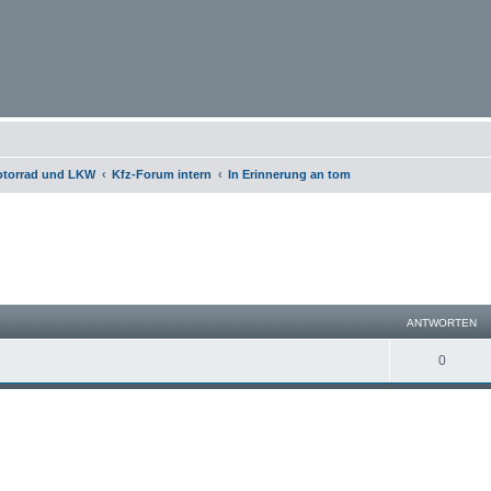
otorrad und LKW
Kfz-Forum intern
In Erinnerung an tom
te Suche
ANTWORTEN
0