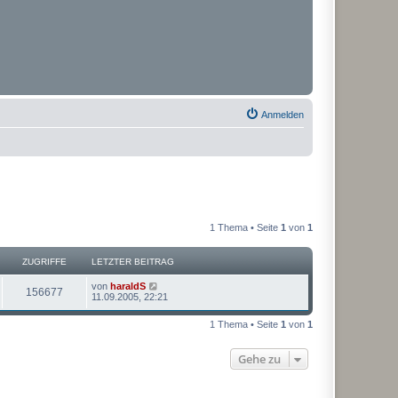
Anmelden
1 Thema • Seite
1
von
1
ZUGRIFFE
LETZTER BEITRAG
von
haraldS
156677
11.09.2005, 22:21
1 Thema • Seite
1
von
1
Gehe zu