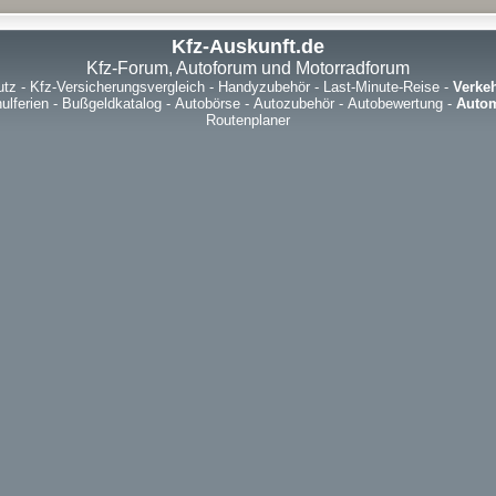
Kfz-Auskunft.de
Kfz-Forum, Autoforum und Motorradforum
utz
-
Kfz-Versicherungsvergleich
-
Handyzubehör
-
Last-Minute-Reise
-
Verke
ulferien
-
Bußgeldkatalog
-
Autobörse
-
Autozubehör
-
Autobewertung
-
Autom
Routenplaner