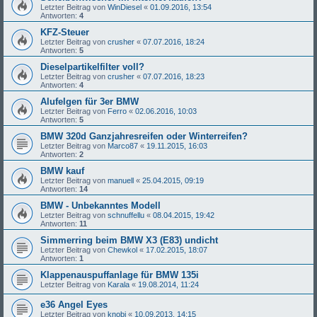
Letzter Beitrag von
WinDiesel
«
01.09.2016, 13:54
Antworten:
4
KFZ-Steuer
Letzter Beitrag von
crusher
«
07.07.2016, 18:24
Antworten:
5
Dieselpartikelfilter voll?
Letzter Beitrag von
crusher
«
07.07.2016, 18:23
Antworten:
4
Alufelgen für 3er BMW
Letzter Beitrag von
Ferro
«
02.06.2016, 10:03
Antworten:
5
BMW 320d Ganzjahresreifen oder Winterreifen?
Letzter Beitrag von
Marco87
«
19.11.2015, 16:03
Antworten:
2
BMW kauf
Letzter Beitrag von
manuell
«
25.04.2015, 09:19
Antworten:
14
BMW - Unbekanntes Modell
Letzter Beitrag von
schnuffellu
«
08.04.2015, 19:42
Antworten:
11
Simmerring beim BMW X3 (E83) undicht
Letzter Beitrag von
Chewkol
«
17.02.2015, 18:07
Antworten:
1
Klappenauspuffanlage für BMW 135i
Letzter Beitrag von
Karala
«
19.08.2014, 11:24
e36 Angel Eyes
Letzter Beitrag von
knobi
«
10.09.2013, 14:15