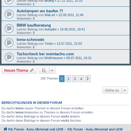
Letzter Beitrag von
airding
«
27.12.2011, 10:10
Antworten:
1
Autolampen wo kaufen ?!
Letzter Beitrag von
Walt.a4
«
22.08.2011, 11:48
Antworten:
3
BMW kaufberatung
Letzter Beitrag von
Autopilot
«
19.08.2011, 18:41
Antworten:
3
bmw-schmiede
Letzter Beitrag von
Timbo
«
13.07.2011, 22:03
Antworten:
2
Tachocheck bei meintacho.com
Letzter Beitrag von
Wolfshausen
«
08.07.2011, 16:31
Antworten:
2
Neues Thema
1
2
3
4
Nächste
160 Themen
Gehe zu
BERECHTIGUNGEN IN DIESEM FORUM
Du darfst
keine
neuen Themen in diesem Forum erstellen.
Du darfst
keine
Antworten zu Themen in diesem Forum erstellen.
Du darfst deine Beiträge in diesem Forum
nicht
ändern.
Du darfst deine Beiträge in diesem Forum
nicht
löschen.
Kfz Forum - Auto, Motorrad und LKW
Kfz Forum - Auto, Motorrad und LKW