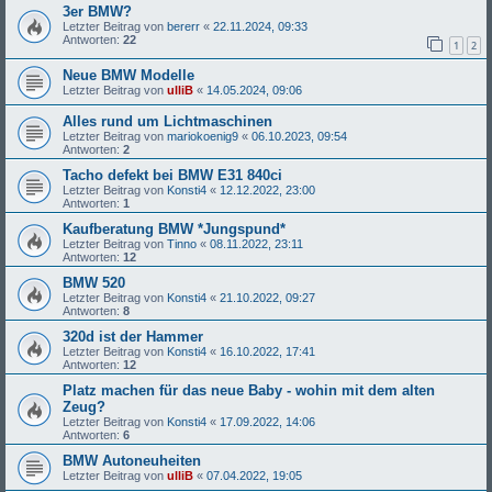
3er BMW?
Letzter Beitrag von
bererr
«
22.11.2024, 09:33
Antworten:
22
1
2
Neue BMW Modelle
Letzter Beitrag von
ulliB
«
14.05.2024, 09:06
Alles rund um Lichtmaschinen
Letzter Beitrag von
mariokoenig9
«
06.10.2023, 09:54
Antworten:
2
Tacho defekt bei BMW E31 840ci
Letzter Beitrag von
Konsti4
«
12.12.2022, 23:00
Antworten:
1
Kaufberatung BMW *Jungspund*
Letzter Beitrag von
Tinno
«
08.11.2022, 23:11
Antworten:
12
BMW 520
Letzter Beitrag von
Konsti4
«
21.10.2022, 09:27
Antworten:
8
320d ist der Hammer
Letzter Beitrag von
Konsti4
«
16.10.2022, 17:41
Antworten:
12
Platz machen für das neue Baby - wohin mit dem alten
Zeug?
Letzter Beitrag von
Konsti4
«
17.09.2022, 14:06
Antworten:
6
BMW Autoneuheiten
Letzter Beitrag von
ulliB
«
07.04.2022, 19:05