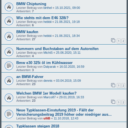
BMW Chiptuning
Letzter Beitrag von
birthel
«
15.10.2021, 09:00
Antworten:
7
Wie stehts mit dem E46 328i?
Letzter Beitrag von
hebbii
«
21.06.2021, 19:18
Antworten:
6
BMW kaufen
Letzter Beitrag von
hebbii
«
21.06.2021, 18:34
Antworten:
27
1
2
Nummern und Buchstaben auf dem Autoreifen
Letzter Beitrag von
MichiS
«
25.06.2020, 15:11
Antworten:
4
Bmw e30 325i öl im Kühlwasser
Letzter Beitrag von
Dalyarak
«
16.02.2020, 16:59
Antworten:
3
an BMW-Fahrer
Letzter Beitrag von
dennis
«
03.04.2019, 15:09
Antworten:
23
1
2
Welchen BMW 1er Modell kaufen?
Letzter Beitrag von
Marco87
«
29.01.2019, 16:33
Antworten:
23
1
2
Neue Typklassen-Einstufung 2019 - Fällt der
Versicherungsbeitrag 2019 höher oder niedriger aus...
Letzter Beitrag von
ulliB
«
11.10.2018, 12:43
Typklassen steigen 2018