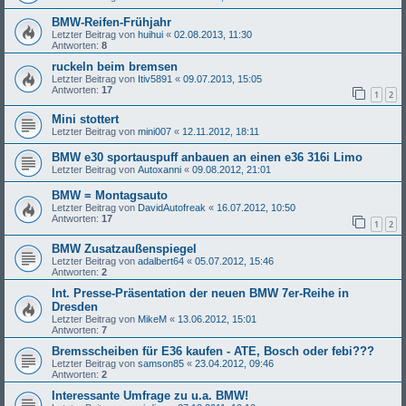
BMW-Reifen-Frühjahr
Letzter Beitrag von
huihui
«
02.08.2013, 11:30
Antworten:
8
ruckeln beim bremsen
Letzter Beitrag von
Itiv5891
«
09.07.2013, 15:05
Antworten:
17
1
2
Mini stottert
Letzter Beitrag von
mini007
«
12.11.2012, 18:11
BMW e30 sportauspuff anbauen an einen e36 316i Limo
Letzter Beitrag von
Autoxanni
«
09.08.2012, 21:01
BMW = Montagsauto
Letzter Beitrag von
DavidAutofreak
«
16.07.2012, 10:50
Antworten:
17
1
2
BMW Zusatzaußenspiegel
Letzter Beitrag von
adalbert64
«
05.07.2012, 15:46
Antworten:
2
Int. Presse-Präsentation der neuen BMW 7er-Reihe in
Dresden
Letzter Beitrag von
MikeM
«
13.06.2012, 15:01
Antworten:
7
Bremsscheiben für E36 kaufen - ATE, Bosch oder febi???
Letzter Beitrag von
samson85
«
23.04.2012, 09:46
Antworten:
2
Interessante Umfrage zu u.a. BMW!