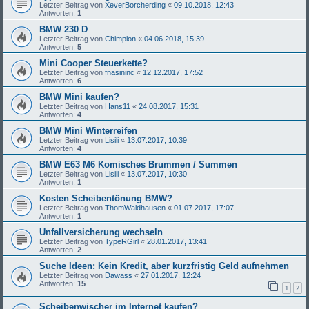
Letzter Beitrag von
XeverBorcherding
«
09.10.2018, 12:43
Antworten:
1
BMW 230 D
Letzter Beitrag von
Chimpion
«
04.06.2018, 15:39
Antworten:
5
Mini Cooper Steuerkette?
Letzter Beitrag von
fnasininc
«
12.12.2017, 17:52
Antworten:
6
BMW Mini kaufen?
Letzter Beitrag von
Hans11
«
24.08.2017, 15:31
Antworten:
4
BMW Mini Winterreifen
Letzter Beitrag von
Lisili
«
13.07.2017, 10:39
Antworten:
4
BMW E63 M6 Komisches Brummen / Summen
Letzter Beitrag von
Lisili
«
13.07.2017, 10:30
Antworten:
1
Kosten Scheibentönung BMW?
Letzter Beitrag von
ThomWaldhausen
«
01.07.2017, 17:07
Antworten:
1
Unfallversicherung wechseln
Letzter Beitrag von
TypeRGirl
«
28.01.2017, 13:41
Antworten:
2
Suche Ideen: Kein Kredit, aber kurzfristig Geld aufnehmen
Letzter Beitrag von
Dawass
«
27.01.2017, 12:24
Antworten:
15
1
2
Scheibenwischer im Internet kaufen?