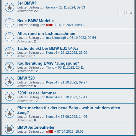
3er BMW?
Letzter Beitrag von
bererr
«
22.11.2024, 09:33
Antworten:
22
1
2
Neue BMW Modelle
Letzter Beitrag von
ulliB
«
14.05.2024, 09:06
Alles rund um Lichtmaschinen
Letzter Beitrag von
mariokoenig9
«
06.10.2023, 09:54
Antworten:
2
Tacho defekt bei BMW E31 840ci
Letzter Beitrag von
Konsti4
«
12.12.2022, 23:00
Antworten:
1
Kaufberatung BMW *Jungspund*
Letzter Beitrag von
Tinno
«
08.11.2022, 23:11
Antworten:
12
BMW 520
Letzter Beitrag von
Konsti4
«
21.10.2022, 09:27
Antworten:
8
320d ist der Hammer
Letzter Beitrag von
Konsti4
«
16.10.2022, 17:41
Antworten:
12
Platz machen für das neue Baby - wohin mit dem alten
Zeug?
Letzter Beitrag von
Konsti4
«
17.09.2022, 14:06
Antworten:
6
BMW Autoneuheiten
Letzter Beitrag von
ulliB
«
07.04.2022, 19:05