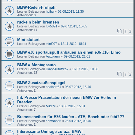
BMW-Reifen-Frühjahr
Letzter Beitrag von
huihui
«
02.08.2013, 11:30
Antworten:
8
ruckeln beim bremsen
Letzter Beitrag von
Itiv5891
«
09.07.2013, 15:05
Antworten:
17
1
2
Mini stottert
Letzter Beitrag von
mini007
«
12.11.2012, 18:11
BMW e30 sportauspuff anbauen an einen e36 316i Limo
Letzter Beitrag von
Autoxanni
«
09.08.2012, 21:01
BMW = Montagsauto
Letzter Beitrag von
DavidAutofreak
«
16.07.2012, 10:50
Antworten:
17
1
2
BMW Zusatzaußenspiegel
Letzter Beitrag von
adalbert64
«
05.07.2012, 15:46
Antworten:
2
Int. Presse-Präsentation der neuen BMW 7er-Reihe in
Dresden
Letzter Beitrag von
MikeM
«
13.06.2012, 15:01
Antworten:
7
Bremsscheiben für E36 kaufen - ATE, Bosch oder febi???
Letzter Beitrag von
samson85
«
23.04.2012, 09:46
Antworten:
2
Interessante Umfrage zu u.a. BMW!