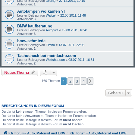
Letzter Beitrag von
airding
«
27.12.2011, 10:10
Antworten:
1
Autolampen wo kaufen ?!
Letzter Beitrag von
Walt.a4
«
22.08.2011, 11:48
Antworten:
3
BMW kaufberatung
Letzter Beitrag von
Autopilot
«
19.08.2011, 18:41
Antworten:
3
bmw-schmiede
Letzter Beitrag von
Timbo
«
13.07.2011, 22:03
Antworten:
2
Tachocheck bei meintacho.com
Letzter Beitrag von
Wolfshausen
«
08.07.2011, 16:31
Antworten:
2
Neues Thema
1
2
3
4
Nächste
160 Themen
Gehe zu
BERECHTIGUNGEN IN DIESEM FORUM
Du darfst
keine
neuen Themen in diesem Forum erstellen.
Du darfst
keine
Antworten zu Themen in diesem Forum erstellen.
Du darfst deine Beiträge in diesem Forum
nicht
ändern.
Du darfst deine Beiträge in diesem Forum
nicht
löschen.
Kfz Forum - Auto, Motorrad und LKW
Kfz Forum - Auto, Motorrad und LKW