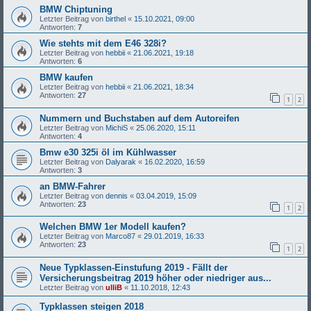
BMW Chiptuning
Letzter Beitrag von
birthel
«
15.10.2021, 09:00
Antworten:
7
Wie stehts mit dem E46 328i?
Letzter Beitrag von
hebbii
«
21.06.2021, 19:18
Antworten:
6
BMW kaufen
Letzter Beitrag von
hebbii
«
21.06.2021, 18:34
Antworten:
27
1
2
Nummern und Buchstaben auf dem Autoreifen
Letzter Beitrag von
MichiS
«
25.06.2020, 15:11
Antworten:
4
Bmw e30 325i öl im Kühlwasser
Letzter Beitrag von
Dalyarak
«
16.02.2020, 16:59
Antworten:
3
an BMW-Fahrer
Letzter Beitrag von
dennis
«
03.04.2019, 15:09
Antworten:
23
1
2
Welchen BMW 1er Modell kaufen?
Letzter Beitrag von
Marco87
«
29.01.2019, 16:33
Antworten:
23
1
2
Neue Typklassen-Einstufung 2019 - Fällt der
Versicherungsbeitrag 2019 höher oder niedriger aus...
Letzter Beitrag von
ulliB
«
11.10.2018, 12:43
Typklassen steigen 2018