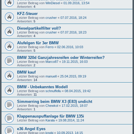
Letzter Beitrag von
WinDiesel
«
01.09.2016, 13:54
Antworten:
4
KFZ-Steuer
Letzter Beitrag von
crusher
«
07.07.2016, 18:24
Antworten:
5
Dieselpartikelfilter voll?
Letzter Beitrag von
crusher
«
07.07.2016, 18:23
Antworten:
4
Alufelgen für 3er BMW
Letzter Beitrag von
Ferro
«
02.06.2016, 10:03
Antworten:
5
BMW 320d Ganzjahresreifen oder Winterreifen?
Letzter Beitrag von
Marco87
«
19.11.2015, 16:03
Antworten:
2
BMW kauf
Letzter Beitrag von
manuell
«
25.04.2015, 09:19
Antworten:
14
BMW - Unbekanntes Modell
Letzter Beitrag von
schnuffellu
«
08.04.2015, 19:42
Antworten:
11
Simmerring beim BMW X3 (E83) undicht
Letzter Beitrag von
Chewkol
«
17.02.2015, 18:07
Antworten:
1
Klappenauspuffanlage für BMW 135i
Letzter Beitrag von
Karala
«
19.08.2014, 11:24
e36 Angel Eyes
Letzter Beitrag von
knobi
«
10.09.2013, 14:15