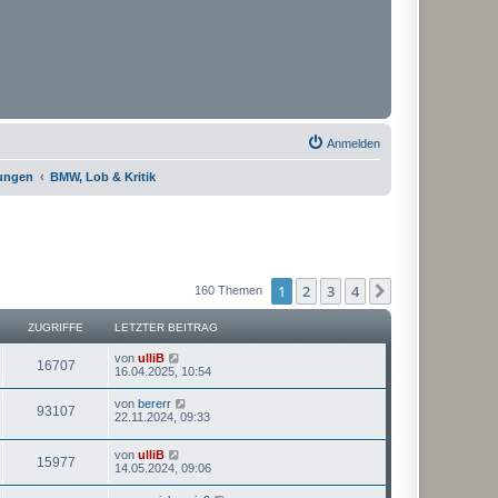
Anmelden
rungen
BMW, Lob & Kritik
1
2
3
4
Nächste
160 Themen
ZUGRIFFE
LETZTER BEITRAG
von
ulliB
16707
16.04.2025, 10:54
von
bererr
93107
22.11.2024, 09:33
von
ulliB
15977
14.05.2024, 09:06