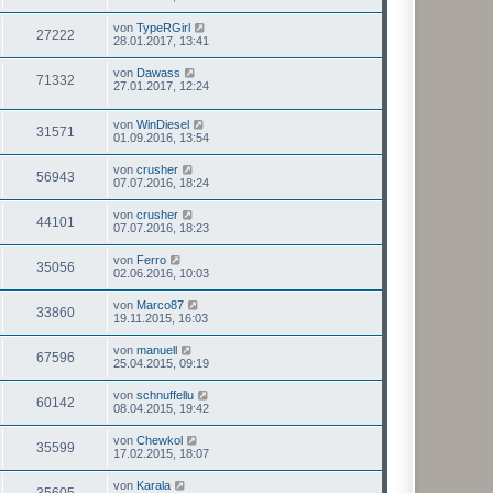
von
TypeRGirl
27222
28.01.2017, 13:41
von
Dawass
71332
27.01.2017, 12:24
von
WinDiesel
31571
01.09.2016, 13:54
von
crusher
56943
07.07.2016, 18:24
von
crusher
44101
07.07.2016, 18:23
von
Ferro
35056
02.06.2016, 10:03
von
Marco87
33860
19.11.2015, 16:03
von
manuell
67596
25.04.2015, 09:19
von
schnuffellu
60142
08.04.2015, 19:42
von
Chewkol
35599
17.02.2015, 18:07
von
Karala
35605