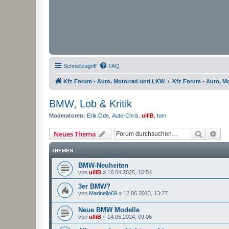
Schnellzugriff
FAQ
Kfz Forum - Auto, Motorrad und LKW
Kfz Forum - Auto, M
BMW, Lob & Kritik
Moderatoren:
Erik.Ode
,
Auto-Chris
,
ulliB
,
tom
Suche
Erw
Neues Thema
THEMEN
BMW-Neuheiten
von
ulliB
»
16.04.2025, 10:54
3er BMW?
von
Marinello69
»
12.06.2013, 13:27
Neue BMW Modelle
von
ulliB
»
14.05.2024, 09:06