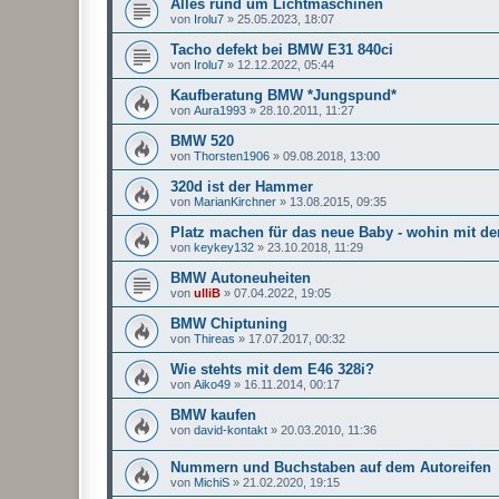
Alles rund um Lichtmaschinen
von
Irolu7
»
25.05.2023, 18:07
Tacho defekt bei BMW E31 840ci
von
Irolu7
»
12.12.2022, 05:44
Kaufberatung BMW *Jungspund*
von
Aura1993
»
28.10.2011, 11:27
BMW 520
von
Thorsten1906
»
09.08.2018, 13:00
320d ist der Hammer
von
MarianKirchner
»
13.08.2015, 09:35
Platz machen für das neue Baby - wohin mit d
von
keykey132
»
23.10.2018, 11:29
BMW Autoneuheiten
von
ulliB
»
07.04.2022, 19:05
BMW Chiptuning
von
Thireas
»
17.07.2017, 00:32
Wie stehts mit dem E46 328i?
von
Aiko49
»
16.11.2014, 00:17
BMW kaufen
von
david-kontakt
»
20.03.2010, 11:36
Nummern und Buchstaben auf dem Autoreifen
von
MichiS
»
21.02.2020, 19:15