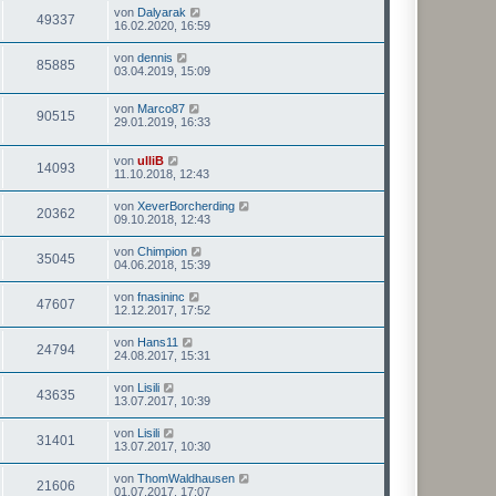
von
Dalyarak
49337
16.02.2020, 16:59
von
dennis
85885
03.04.2019, 15:09
von
Marco87
90515
29.01.2019, 16:33
von
ulliB
14093
11.10.2018, 12:43
von
XeverBorcherding
20362
09.10.2018, 12:43
von
Chimpion
35045
04.06.2018, 15:39
von
fnasininc
47607
12.12.2017, 17:52
von
Hans11
24794
24.08.2017, 15:31
von
Lisili
43635
13.07.2017, 10:39
von
Lisili
31401
13.07.2017, 10:30
von
ThomWaldhausen
21606
01.07.2017, 17:07