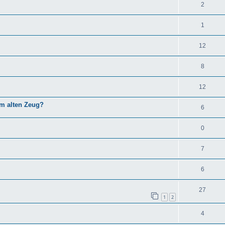
2
1
12
8
12
em alten Zeug?
6
0
7
6
27
1
2
4