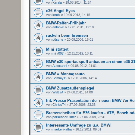
von
Karala
»
19.08.2014, 11:24
e36 Angel Eyes
von
knobi
»
10.09.2013, 14:15
BMW-Reifen-Frühjahr
von
anton28
»
17.01.2011, 12:18
ruckeln beim bremsen
von
pösche
»
20.09.2006, 18:01
Mini stottert
von
mini007
»
12.11.2012, 18:11
BMW e30 sportauspuff anbauen an einen e36 3
von
Autoxanni
»
09.08.2012, 21:01
BMW = Montagsauto
von
Sammy15
»
12.11.2006, 14:14
BMW Zusatzaußenspiegel
von
Walt.a4
»
24.08.2011, 14:00
Int. Presse-Präsentation der neuen BMW 7er-Re
von
Chriss74
»
27.09.2008, 23:33
Bremsscheiben für E36 kaufen - ATE, Bosch od
von
porschecrusher
»
27.04.2009, 23:41
Interessante Umfrage zu u.a. BMW!
von
markenkatha
»
16.12.2011, 09:01