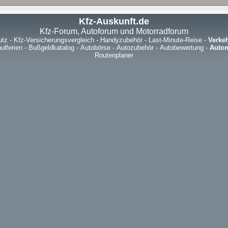
Kfz-Auskunft.de
Kfz-Forum, Autoforum und Motorradforum
utz
-
Kfz-Versicherungsvergleich
-
Handyzubehör
-
Last-Minute-Reise
-
Verke
ulferien
-
Bußgeldkatalog
-
Autobörse
-
Autozubehör
-
Autobewertung
-
Autom
Routenplaner