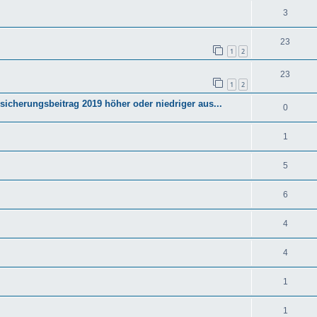
3
23
1
2
23
1
2
rsicherungsbeitrag 2019 höher oder niedriger aus...
0
1
5
6
4
4
1
1