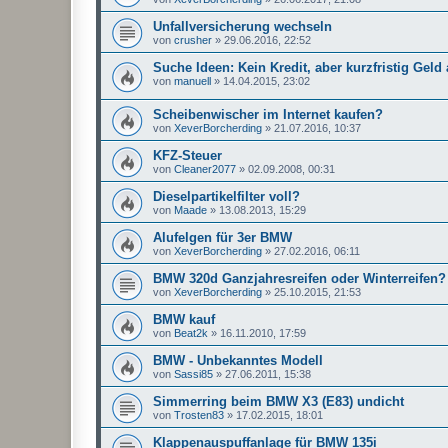
Unfallversicherung wechseln
von
crusher
»
29.06.2016, 22:52
Suche Ideen: Kein Kredit, aber kurzfristig Gel
von
manuell
»
14.04.2015, 23:02
Scheibenwischer im Internet kaufen?
von
XeverBorcherding
»
21.07.2016, 10:37
KFZ-Steuer
von
Cleaner2077
»
02.09.2008, 00:31
Dieselpartikelfilter voll?
von
Maade
»
13.08.2013, 15:29
Alufelgen für 3er BMW
von
XeverBorcherding
»
27.02.2016, 06:11
BMW 320d Ganzjahresreifen oder Winterreifen?
von
XeverBorcherding
»
25.10.2015, 21:53
BMW kauf
von
Beat2k
»
16.11.2010, 17:59
BMW - Unbekanntes Modell
von
Sassi85
»
27.06.2011, 15:38
Simmerring beim BMW X3 (E83) undicht
von
Trosten83
»
17.02.2015, 18:01
Klappenauspuffanlage für BMW 135i