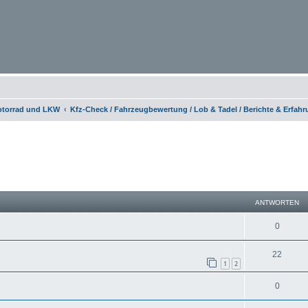
otorrad und LKW
Kfz-Check / Fahrzeugbewertung / Lob & Tadel / Berichte & Erfah
eiterte Suche
ANTWORTEN
0
22
1
2
0