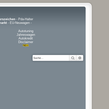
hrszeichen
-
Pda-Halter
arkt
-
EU-Neuwagen
-
Autotuning
Jahreswagen
Autokredit
Disclaimer
Suche
Erweiterte Suche