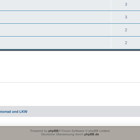
3
3
2
2
otorrad und LKW
Powered by
phpBB
® Forum Software © phpBB Limited
Deutsche Übersetzung durch
phpBB.de