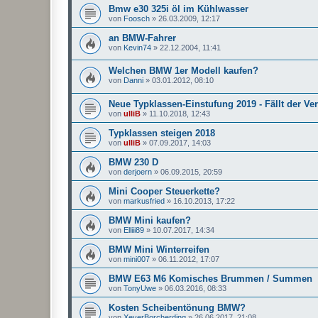
Bmw e30 325i öl im Kühlwasser
von
Foosch
»
26.03.2009, 12:17
an BMW-Fahrer
von
Kevin74
»
22.12.2004, 11:41
Welchen BMW 1er Modell kaufen?
von
Danni
»
03.01.2012, 08:10
Neue Typklassen-Einstufung 2019 - Fällt der Ve
von
ulliB
»
11.10.2018, 12:43
Typklassen steigen 2018
von
ulliB
»
07.09.2017, 14:03
BMW 230 D
von
derjoern
»
06.09.2015, 20:59
Mini Cooper Steuerkette?
von
markusfried
»
16.10.2013, 17:22
BMW Mini kaufen?
von
Elliii89
»
10.07.2017, 14:34
BMW Mini Winterreifen
von
mini007
»
06.11.2012, 17:07
BMW E63 M6 Komisches Brummen / Summen
von
TonyUwe
»
06.03.2016, 08:33
Kosten Scheibentönung BMW?
von
XeverBorcherding
»
26.06.2017, 21:08