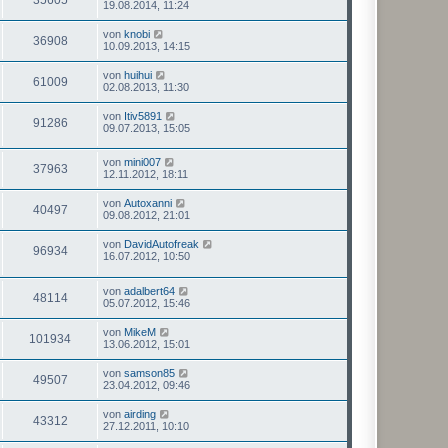
19.08.2014, 11:24
von
knobi
36908
10.09.2013, 14:15
von
huihui
61009
02.08.2013, 11:30
von
Itiv5891
91286
09.07.2013, 15:05
von
mini007
37963
12.11.2012, 18:11
von
Autoxanni
40497
09.08.2012, 21:01
von
DavidAutofreak
96934
16.07.2012, 10:50
von
adalbert64
48114
05.07.2012, 15:46
von
MikeM
101934
13.06.2012, 15:01
von
samson85
49507
23.04.2012, 09:46
von
airding
43312
27.12.2011, 10:10