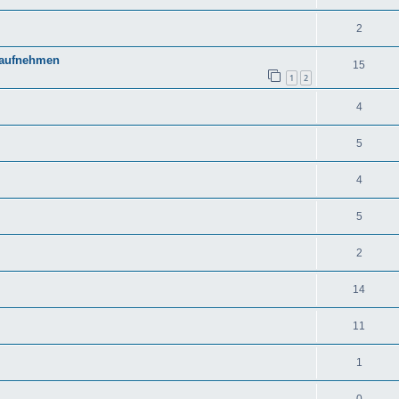
2
d aufnehmen
15
1
2
4
5
4
5
2
14
11
1
0