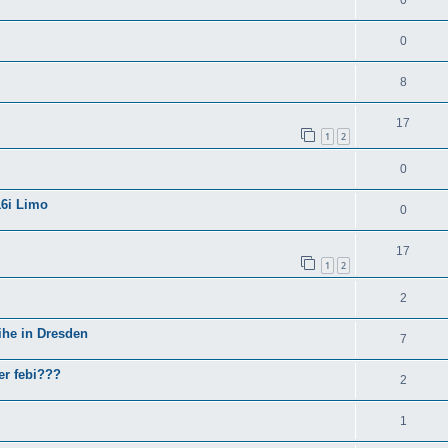
0
8
17
1
2
0
16i Limo
0
17
1
2
2
ihe in Dresden
7
er febi???
2
1