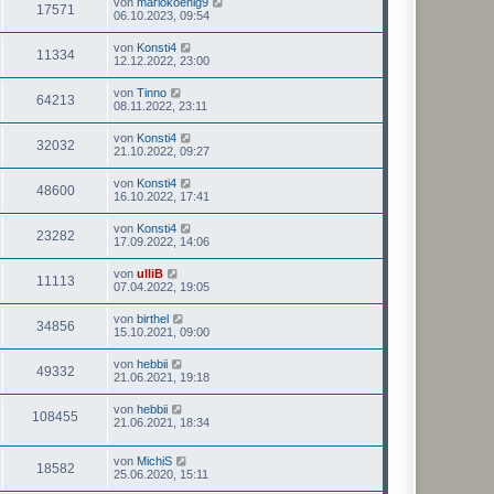
von
mariokoenig9
17571
06.10.2023, 09:54
von
Konsti4
11334
12.12.2022, 23:00
von
Tinno
64213
08.11.2022, 23:11
von
Konsti4
32032
21.10.2022, 09:27
von
Konsti4
48600
16.10.2022, 17:41
von
Konsti4
23282
17.09.2022, 14:06
von
ulliB
11113
07.04.2022, 19:05
von
birthel
34856
15.10.2021, 09:00
von
hebbii
49332
21.06.2021, 19:18
von
hebbii
108455
21.06.2021, 18:34
von
MichiS
18582
25.06.2020, 15:11