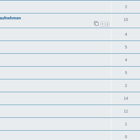
2
d aufnehmen
15
1
2
4
5
4
5
2
14
11
1
0