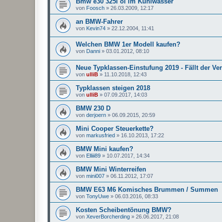
Bmw e30 325i öl im Kühlwasser
von
Foosch
»
26.03.2009, 12:17
an BMW-Fahrer
von
Kevin74
»
22.12.2004, 11:41
Welchen BMW 1er Modell kaufen?
von
Danni
»
03.01.2012, 08:10
Neue Typklassen-Einstufung 2019 - Fällt der Ve
von
ulliB
»
11.10.2018, 12:43
Typklassen steigen 2018
von
ulliB
»
07.09.2017, 14:03
BMW 230 D
von
derjoern
»
06.09.2015, 20:59
Mini Cooper Steuerkette?
von
markusfried
»
16.10.2013, 17:22
BMW Mini kaufen?
von
Elliii89
»
10.07.2017, 14:34
BMW Mini Winterreifen
von
mini007
»
06.11.2012, 17:07
BMW E63 M6 Komisches Brummen / Summen
von
TonyUwe
»
06.03.2016, 08:33
Kosten Scheibentönung BMW?
von
XeverBorcherding
»
26.06.2017, 21:08