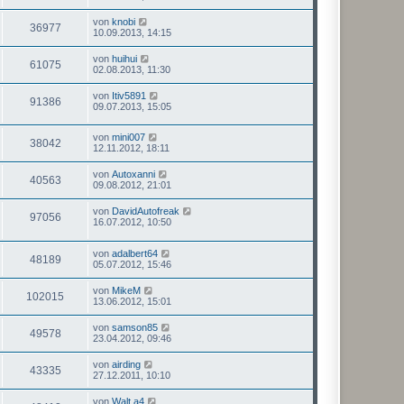
von
knobi
36977
10.09.2013, 14:15
von
huihui
61075
02.08.2013, 11:30
von
Itiv5891
91386
09.07.2013, 15:05
von
mini007
38042
12.11.2012, 18:11
von
Autoxanni
40563
09.08.2012, 21:01
von
DavidAutofreak
97056
16.07.2012, 10:50
von
adalbert64
48189
05.07.2012, 15:46
von
MikeM
102015
13.06.2012, 15:01
von
samson85
49578
23.04.2012, 09:46
von
airding
43335
27.12.2011, 10:10
von
Walt.a4