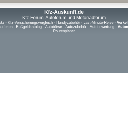
Kfz-Auskunft.de
Kfz-Forum, Autoforum und Motorradforum
utz
-
Kfz-Versicherungsvergleich
-
Handyzubehör
-
Last-Minute-Reise
-
Verke
ulferien
-
Bußgeldkatalog
-
Autobörse
-
Autozubehör
-
Autobewertung
-
Autom
Routenplaner