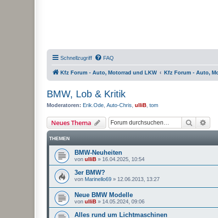
Schnellzugriff
FAQ
Kfz Forum - Auto, Motorrad und LKW
Kfz Forum - Auto, M
BMW, Lob & Kritik
Moderatoren:
Erik.Ode
,
Auto-Chris
,
ulliB
,
tom
Suche
Erw
Neues Thema
THEMEN
BMW-Neuheiten
von
ulliB
»
16.04.2025, 10:54
3er BMW?
von
Marinello69
»
12.06.2013, 13:27
Neue BMW Modelle
von
ulliB
»
14.05.2024, 09:06
Alles rund um Lichtmaschinen