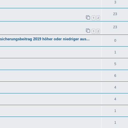
3
23
1
2
23
1
2
rsicherungsbeitrag 2019 höher oder niedriger aus...
0
1
5
6
4
4
1
1