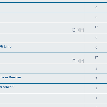
0
8
17
1
2
0
16i Limo
0
17
1
2
2
ihe in Dresden
7
er febi???
2
1