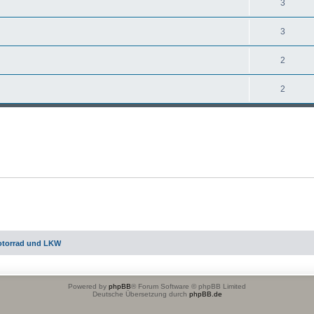
3
3
2
2
otorrad und LKW
Powered by
phpBB
® Forum Software © phpBB Limited
Deutsche Übersetzung durch
phpBB.de