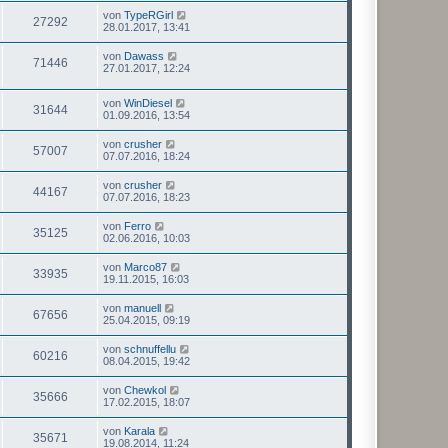
von
TypeRGirl
27292
28.01.2017, 13:41
von
Dawass
71446
27.01.2017, 12:24
von
WinDiesel
31644
01.09.2016, 13:54
von
crusher
57007
07.07.2016, 18:24
von
crusher
44167
07.07.2016, 18:23
von
Ferro
35125
02.06.2016, 10:03
von
Marco87
33935
19.11.2015, 16:03
von
manuell
67656
25.04.2015, 09:19
von
schnuffellu
60216
08.04.2015, 19:42
von
Chewkol
35666
17.02.2015, 18:07
von
Karala
35671
19.08.2014, 11:24