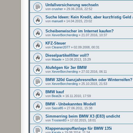
Unfallversicherung wechseln
von
crusher
»
29.06.2016, 22:52
Suche Ideen: Kein Kredit, aber kurzfristig Gel
von
manuell
»
14.04.2015, 23:02
Scheibenwischer im Internet kaufen?
von
XeverBorcherding
»
21.07.2016, 10:37
KFZ-Steuer
von
Cleaner2077
»
02.09.2008, 00:31
Dieselpartikelfilter voll?
von
Maade
»
13.08.2013, 15:29
Alufelgen für 3er BMW
von
XeverBorcherding
»
27.02.2016, 06:11
BMW 320d Ganzjahresreifen oder Winterreifen?
von
XeverBorcherding
»
25.10.2015, 21:53
BMW kauf
von
Beat2k
»
16.11.2010, 17:59
BMW - Unbekanntes Modell
von
Sassi85
»
27.06.2011, 15:38
Simmerring beim BMW X3 (E83) undicht
von
Trosten83
»
17.02.2015, 18:01
Klappenauspuffanlage für BMW 135i
von
Karala
»
19.08.2014, 11:24