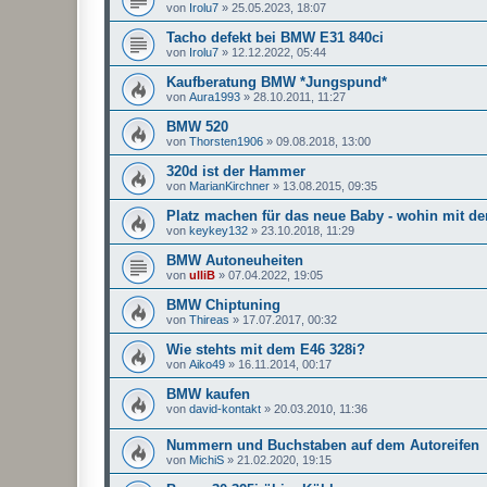
von
Irolu7
»
25.05.2023, 18:07
Tacho defekt bei BMW E31 840ci
von
Irolu7
»
12.12.2022, 05:44
Kaufberatung BMW *Jungspund*
von
Aura1993
»
28.10.2011, 11:27
BMW 520
von
Thorsten1906
»
09.08.2018, 13:00
320d ist der Hammer
von
MarianKirchner
»
13.08.2015, 09:35
Platz machen für das neue Baby - wohin mit d
von
keykey132
»
23.10.2018, 11:29
BMW Autoneuheiten
von
ulliB
»
07.04.2022, 19:05
BMW Chiptuning
von
Thireas
»
17.07.2017, 00:32
Wie stehts mit dem E46 328i?
von
Aiko49
»
16.11.2014, 00:17
BMW kaufen
von
david-kontakt
»
20.03.2010, 11:36
Nummern und Buchstaben auf dem Autoreifen
von
MichiS
»
21.02.2020, 19:15