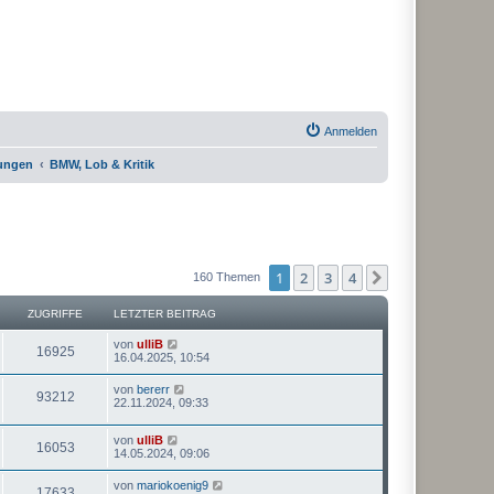
Anmelden
rungen
BMW, Lob & Kritik
1
2
3
4
Nächste
160 Themen
ZUGRIFFE
LETZTER BEITRAG
von
ulliB
16925
16.04.2025, 10:54
von
bererr
93212
22.11.2024, 09:33
von
ulliB
16053
14.05.2024, 09:06
von
mariokoenig9
17633