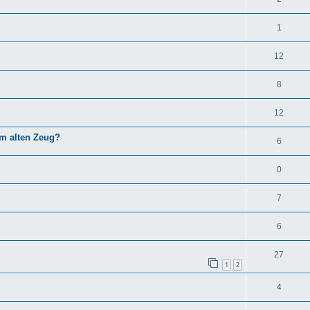
1
12
8
12
em alten Zeug?
6
0
7
6
27
1
2
4