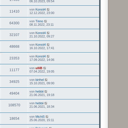
06.10.2023, 09:54
von
Konsti4
11410
12.12.2022, 23:00
von
Tinno
64300
08.11.2022, 23:11
von
Konsti4
32107
21.10.2022, 09:27
von
Konsti4
48668
16.10.2022, 17:41
von
Konsti4
23353
17.09.2022, 14:06
von
ulliB
11177
07.04.2022, 19:05
von
birthel
34925
15.10.2021, 09:00
von
hebbii
49404
21.06.2021, 19:18
von
hebbii
108570
21.06.2021, 18:34
von
MichiS
18654
25.06.2020, 15:11