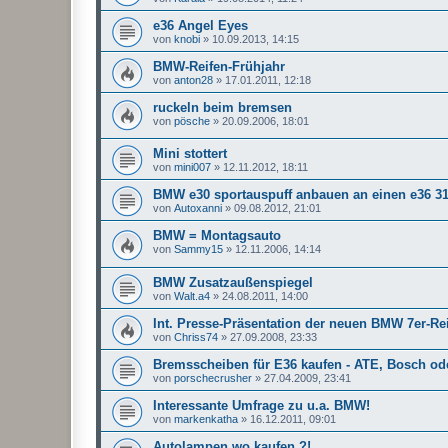
e36 Angel Eyes
von
knobi
»
10.09.2013, 14:15
BMW-Reifen-Frühjahr
von
anton28
»
17.01.2011, 12:18
ruckeln beim bremsen
von
pösche
»
20.09.2006, 18:01
Mini stottert
von
mini007
»
12.11.2012, 18:11
BMW e30 sportauspuff anbauen an einen e36 3
von
Autoxanni
»
09.08.2012, 21:01
BMW = Montagsauto
von
Sammy15
»
12.11.2006, 14:14
BMW Zusatzaußenspiegel
von
Walt.a4
»
24.08.2011, 14:00
Int. Presse-Präsentation der neuen BMW 7er-Re
von
Chriss74
»
27.09.2008, 23:33
Bremsscheiben für E36 kaufen - ATE, Bosch od
von
porschecrusher
»
27.04.2009, 23:41
Interessante Umfrage zu u.a. BMW!
von
markenkatha
»
16.12.2011, 09:01
Autolampen wo kaufen ?!