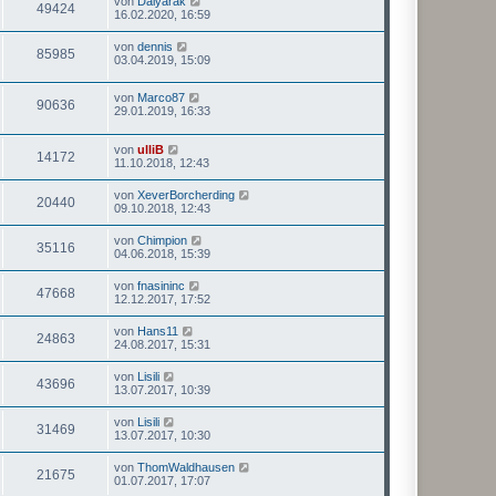
von
Dalyarak
49424
16.02.2020, 16:59
von
dennis
85985
03.04.2019, 15:09
von
Marco87
90636
29.01.2019, 16:33
von
ulliB
14172
11.10.2018, 12:43
von
XeverBorcherding
20440
09.10.2018, 12:43
von
Chimpion
35116
04.06.2018, 15:39
von
fnasininc
47668
12.12.2017, 17:52
von
Hans11
24863
24.08.2017, 15:31
von
Lisili
43696
13.07.2017, 10:39
von
Lisili
31469
13.07.2017, 10:30
von
ThomWaldhausen
21675
01.07.2017, 17:07