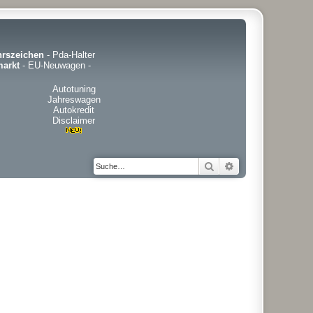
hrszeichen
-
Pda-Halter
arkt
-
EU-Neuwagen
-
Autotuning
Jahreswagen
Autokredit
Disclaimer
Suche
Erweiterte Suche