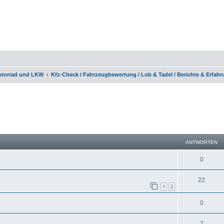
otorrad und LKW
Kfz-Check / Fahrzeugbewertung / Lob & Tadel / Berichte & Erfah
eiterte Suche
ANTWORTEN
0
22
1
2
0
2