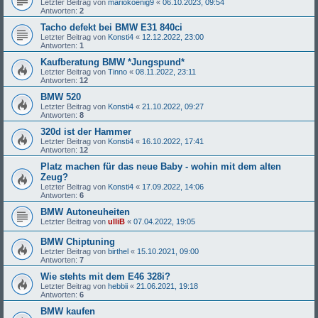
Letzter Beitrag von
mariokoenig9
«
06.10.2023, 09:54
Antworten:
2
Tacho defekt bei BMW E31 840ci
Letzter Beitrag von
Konsti4
«
12.12.2022, 23:00
Antworten:
1
Kaufberatung BMW *Jungspund*
Letzter Beitrag von
Tinno
«
08.11.2022, 23:11
Antworten:
12
BMW 520
Letzter Beitrag von
Konsti4
«
21.10.2022, 09:27
Antworten:
8
320d ist der Hammer
Letzter Beitrag von
Konsti4
«
16.10.2022, 17:41
Antworten:
12
Platz machen für das neue Baby - wohin mit dem alten
Zeug?
Letzter Beitrag von
Konsti4
«
17.09.2022, 14:06
Antworten:
6
BMW Autoneuheiten
Letzter Beitrag von
ulliB
«
07.04.2022, 19:05
BMW Chiptuning
Letzter Beitrag von
birthel
«
15.10.2021, 09:00
Antworten:
7
Wie stehts mit dem E46 328i?
Letzter Beitrag von
hebbii
«
21.06.2021, 19:18
Antworten:
6
BMW kaufen