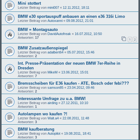
Mini stottert
Letzter Beitrag von
mini007
«
12.11.2012, 18:11
BMW e30 sportauspuff anbauen an einen e36 316i Limo
Letzter Beitrag von
Autoxanni
«
09.08.2012, 21:01
BMW = Montagsauto
Letzter Beitrag von
DavidAutofreak
«
16.07.2012, 10:50
Antworten:
17
1
2
BMW Zusatzaußenspiegel
Letzter Beitrag von
adalbert64
«
05.07.2012, 15:46
Antworten:
2
Int. Presse-Präsentation der neuen BMW 7er-Reihe in
Dresden
Letzter Beitrag von
MikeM
«
13.06.2012, 15:01
Antworten:
7
Bremsscheiben für E36 kaufen - ATE, Bosch oder febi???
Letzter Beitrag von
samson85
«
23.04.2012, 09:46
Antworten:
2
Interessante Umfrage zu u.a. BMW!
Letzter Beitrag von
airding
«
27.12.2011, 10:10
Antworten:
1
Autolampen wo kaufen ?!
Letzter Beitrag von
Walt.a4
«
22.08.2011, 11:48
Antworten:
3
BMW kaufberatung
Letzter Beitrag von
Autopilot
«
19.08.2011, 18:41
Antworten:
3