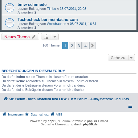
bmw-schmiede
Letzter Beitrag von
Timbo
«
13.07.2011, 22:03
Antworten:
2
Tachocheck bei meintacho.com
Letzter Beitrag von
Wolfshausen
«
08.07.2011, 16:31
Antworten:
2
Neues Thema
1
2
3
4
Nächste
160 Themen
Gehe zu
BERECHTIGUNGEN IN DIESEM FORUM
Du darfst
keine
neuen Themen in diesem Forum erstellen.
Du darfst
keine
Antworten zu Themen in diesem Forum erstellen.
Du darfst deine Beiträge in diesem Forum
nicht
ändern.
Du darfst deine Beiträge in diesem Forum
nicht
löschen.
Kfz Forum - Auto, Motorrad und LKW
Kfz Forum - Auto, Motorrad und LKW
Impressum
Datenschutz
AGB
Powered by
phpBB
® Forum Software © phpBB Limited
Deutsche Übersetzung durch
phpBB.de