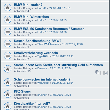
BMW Mini kaufen?
Letzter Beitrag von
Hans11
«
24.08.2017, 15:31
Antworten:
4
BMW Mini Winterreifen
Letzter Beitrag von
Lisili
«
13.07.2017, 10:39
Antworten:
4
BMW E63 M6 Komisches Brummen / Summen
Letzter Beitrag von
Lisili
«
13.07.2017, 10:30
Antworten:
1
Kosten Scheibentönung BMW?
Letzter Beitrag von
ThomWaldhausen
«
01.07.2017, 17:07
Antworten:
1
Unfallversicherung wechseln
Letzter Beitrag von
TypeRGirl
«
28.01.2017, 13:41
Antworten:
2
Suche Ideen: Kein Kredit, aber kurzfristig Geld aufnehmen
Letzter Beitrag von
Dawass
«
27.01.2017, 12:24
Antworten:
15
1
2
Scheibenwischer im Internet kaufen?
Letzter Beitrag von
WinDiesel
«
01.09.2016, 13:54
Antworten:
4
KFZ-Steuer
Letzter Beitrag von
crusher
«
07.07.2016, 18:24
Antworten:
5
Dieselpartikelfilter voll?
Letzter Beitrag von
crusher
«
07.07.2016, 18:23
Antworten:
4