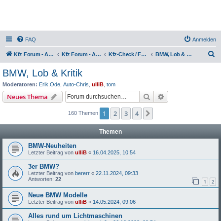
FAQ
Anmelden
S
Kfz Forum - Auto, Motorrad und LKW
Kfz Forum - Auto, Motorrad und LKW
Kfz-Check / Fahrzeugbewertung / Lob & Tadel / Berichte & Erfahrungen
BMW, Lob & Kritik
u
BMW, Lob & Kritik
c
Moderatoren:
Erik.Ode
,
Auto-Chris
,
ulliB
,
tom
h
Suche
Erweiterte Suche
Neues Thema
e
1
2
3
4
Nächste
160 Themen
Themen
BMW-Neuheiten
Letzter Beitrag von
ulliB
«
16.04.2025, 10:54
3er BMW?
Letzter Beitrag von
bererr
«
22.11.2024, 09:33
Antworten:
22
1
2
Neue BMW Modelle
Letzter Beitrag von
ulliB
«
14.05.2024, 09:06
Alles rund um Lichtmaschinen