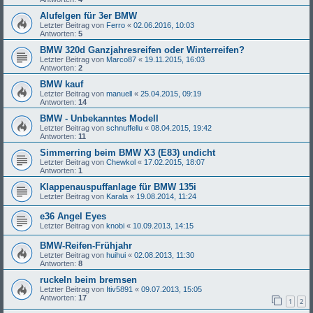
Alufelgen für 3er BMW
Letzter Beitrag von
Ferro
«
02.06.2016, 10:03
Antworten:
5
BMW 320d Ganzjahresreifen oder Winterreifen?
Letzter Beitrag von
Marco87
«
19.11.2015, 16:03
Antworten:
2
BMW kauf
Letzter Beitrag von
manuell
«
25.04.2015, 09:19
Antworten:
14
BMW - Unbekanntes Modell
Letzter Beitrag von
schnuffellu
«
08.04.2015, 19:42
Antworten:
11
Simmerring beim BMW X3 (E83) undicht
Letzter Beitrag von
Chewkol
«
17.02.2015, 18:07
Antworten:
1
Klappenauspuffanlage für BMW 135i
Letzter Beitrag von
Karala
«
19.08.2014, 11:24
e36 Angel Eyes
Letzter Beitrag von
knobi
«
10.09.2013, 14:15
BMW-Reifen-Frühjahr
Letzter Beitrag von
huihui
«
02.08.2013, 11:30
Antworten:
8
ruckeln beim bremsen
Letzter Beitrag von
Itiv5891
«
09.07.2013, 15:05
Antworten:
17
1
2