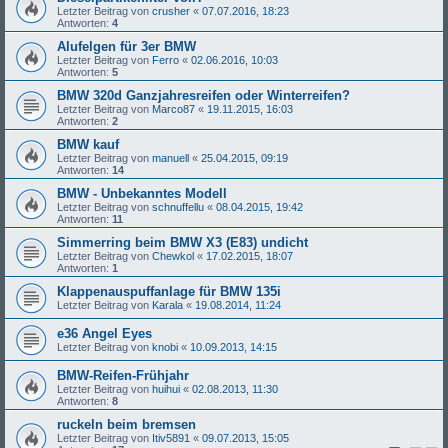
Letzter Beitrag von
crusher
«
07.07.2016, 18:23
Antworten:
4
Alufelgen für 3er BMW
Letzter Beitrag von
Ferro
«
02.06.2016, 10:03
Antworten:
5
BMW 320d Ganzjahresreifen oder Winterreifen?
Letzter Beitrag von
Marco87
«
19.11.2015, 16:03
Antworten:
2
BMW kauf
Letzter Beitrag von
manuell
«
25.04.2015, 09:19
Antworten:
14
BMW - Unbekanntes Modell
Letzter Beitrag von
schnuffellu
«
08.04.2015, 19:42
Antworten:
11
Simmerring beim BMW X3 (E83) undicht
Letzter Beitrag von
Chewkol
«
17.02.2015, 18:07
Antworten:
1
Klappenauspuffanlage für BMW 135i
Letzter Beitrag von
Karala
«
19.08.2014, 11:24
e36 Angel Eyes
Letzter Beitrag von
knobi
«
10.09.2013, 14:15
BMW-Reifen-Frühjahr
Letzter Beitrag von
huihui
«
02.08.2013, 11:30
Antworten:
8
ruckeln beim bremsen
Letzter Beitrag von
Itiv5891
«
09.07.2013, 15:05