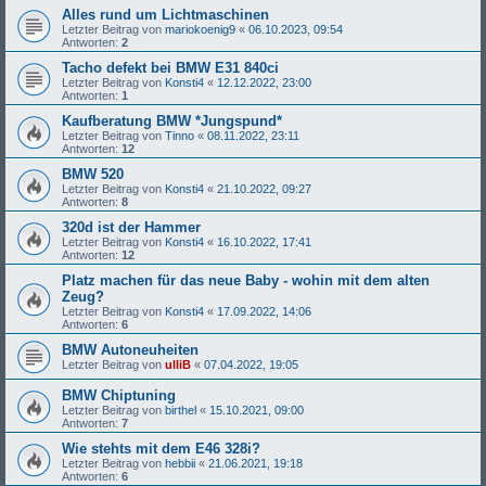
Alles rund um Lichtmaschinen
Letzter Beitrag von
mariokoenig9
«
06.10.2023, 09:54
Antworten:
2
Tacho defekt bei BMW E31 840ci
Letzter Beitrag von
Konsti4
«
12.12.2022, 23:00
Antworten:
1
Kaufberatung BMW *Jungspund*
Letzter Beitrag von
Tinno
«
08.11.2022, 23:11
Antworten:
12
BMW 520
Letzter Beitrag von
Konsti4
«
21.10.2022, 09:27
Antworten:
8
320d ist der Hammer
Letzter Beitrag von
Konsti4
«
16.10.2022, 17:41
Antworten:
12
Platz machen für das neue Baby - wohin mit dem alten
Zeug?
Letzter Beitrag von
Konsti4
«
17.09.2022, 14:06
Antworten:
6
BMW Autoneuheiten
Letzter Beitrag von
ulliB
«
07.04.2022, 19:05
BMW Chiptuning
Letzter Beitrag von
birthel
«
15.10.2021, 09:00
Antworten:
7
Wie stehts mit dem E46 328i?
Letzter Beitrag von
hebbii
«
21.06.2021, 19:18
Antworten:
6