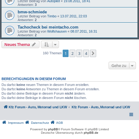
Letzter Beitrag von
Autopilot
«
19.08.2011, 18:41
Antworten:
3
bmw-schmiede
Letzter Beitrag von
Timbo
«
13.07.2011, 22:03
Antworten:
2
Tachocheck bei meintacho.com
Letzter Beitrag von
Wolfshausen
«
08.07.2011, 16:31
Antworten:
2
Neues Thema
1
2
3
4
Nächste
160 Themen
Gehe zu
BERECHTIGUNGEN IN DIESEM FORUM
Du darfst
keine
neuen Themen in diesem Forum erstellen.
Du darfst
keine
Antworten zu Themen in diesem Forum erstellen.
Du darfst deine Beiträge in diesem Forum
nicht
ändern.
Du darfst deine Beiträge in diesem Forum
nicht
löschen.
Kfz Forum - Auto, Motorrad und LKW
Kfz Forum - Auto, Motorrad und LKW
Impressum
Datenschutz
AGB
Powered by
phpBB
® Forum Software © phpBB Limited
Deutsche Übersetzung durch
phpBB.de