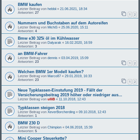
BMW kaufen
Letzter Beitrag von
hebbii
«
21.06.2021, 18:34
Antworten:
27
1
2
Nummern und Buchstaben auf dem Autoreifen
Letzter Beitrag von
MichiS
«
25.06.2020, 15:11
Antworten:
4
Bmw e30 325i öl im Kühlwasser
Letzter Beitrag von
Dalyarak
«
16.02.2020, 16:59
Antworten:
3
an BMW-Fahrer
Letzter Beitrag von
dennis
«
03.04.2019, 15:09
Antworten:
23
1
2
Welchen BMW 1er Modell kaufen?
Letzter Beitrag von
Marco87
«
29.01.2019, 16:33
Antworten:
23
1
2
Neue Typklassen-Einstufung 2019 - Fällt der
Versicherungsbeitrag 2019 höher oder niedriger aus...
Letzter Beitrag von
ulliB
«
11.10.2018, 12:43
Typklassen steigen 2018
Letzter Beitrag von
XeverBorcherding
«
09.10.2018, 12:43
Antworten:
1
BMW 230 D
Letzter Beitrag von
Chimpion
«
04.06.2018, 15:39
Antworten:
5
Mini Cooper Steuerkette?