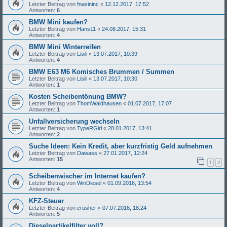
Letzter Beitrag von
fnasininc
«
12.12.2017, 17:52
Antworten:
6
BMW Mini kaufen?
Letzter Beitrag von
Hans11
«
24.08.2017, 15:31
Antworten:
4
BMW Mini Winterreifen
Letzter Beitrag von
Lisili
«
13.07.2017, 10:39
Antworten:
4
BMW E63 M6 Komisches Brummen / Summen
Letzter Beitrag von
Lisili
«
13.07.2017, 10:30
Antworten:
1
Kosten Scheibentönung BMW?
Letzter Beitrag von
ThomWaldhausen
«
01.07.2017, 17:07
Antworten:
1
Unfallversicherung wechseln
Letzter Beitrag von
TypeRGirl
«
28.01.2017, 13:41
Antworten:
2
Suche Ideen: Kein Kredit, aber kurzfristig Geld aufnehmen
Letzter Beitrag von
Dawass
«
27.01.2017, 12:24
Antworten:
15
1
2
Scheibenwischer im Internet kaufen?
Letzter Beitrag von
WinDiesel
«
01.09.2016, 13:54
Antworten:
4
KFZ-Steuer
Letzter Beitrag von
crusher
«
07.07.2016, 18:24
Antworten:
5
Dieselpartikelfilter voll?