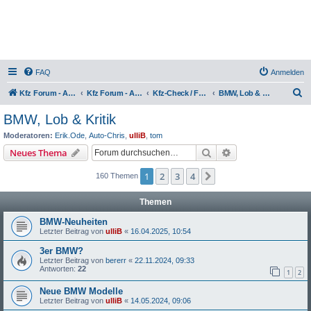
FAQ
Anmelden
S
Kfz Forum - Auto, Motorrad und LKW
Kfz Forum - Auto, Motorrad und LKW
Kfz-Check / Fahrzeugbewertung / Lob & Tadel / Berichte & Erfahrungen
BMW, Lob & Kritik
u
BMW, Lob & Kritik
c
Moderatoren:
Erik.Ode
,
Auto-Chris
,
ulliB
,
tom
h
Suche
Erweiterte Suche
Neues Thema
e
1
2
3
4
Nächste
160 Themen
Themen
BMW-Neuheiten
Letzter Beitrag von
ulliB
«
16.04.2025, 10:54
3er BMW?
Letzter Beitrag von
bererr
«
22.11.2024, 09:33
Antworten:
22
1
2
Neue BMW Modelle
Letzter Beitrag von
ulliB
«
14.05.2024, 09:06