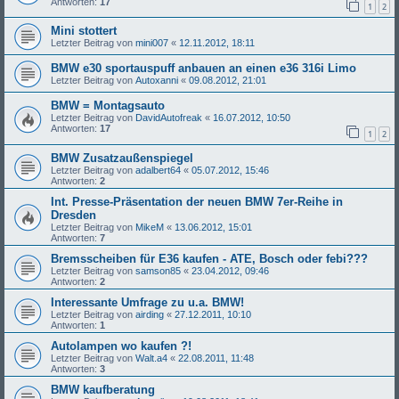
Antworten:
17
1
2
Mini stottert
Letzter Beitrag von
mini007
«
12.11.2012, 18:11
BMW e30 sportauspuff anbauen an einen e36 316i Limo
Letzter Beitrag von
Autoxanni
«
09.08.2012, 21:01
BMW = Montagsauto
Letzter Beitrag von
DavidAutofreak
«
16.07.2012, 10:50
Antworten:
17
1
2
BMW Zusatzaußenspiegel
Letzter Beitrag von
adalbert64
«
05.07.2012, 15:46
Antworten:
2
Int. Presse-Präsentation der neuen BMW 7er-Reihe in
Dresden
Letzter Beitrag von
MikeM
«
13.06.2012, 15:01
Antworten:
7
Bremsscheiben für E36 kaufen - ATE, Bosch oder febi???
Letzter Beitrag von
samson85
«
23.04.2012, 09:46
Antworten:
2
Interessante Umfrage zu u.a. BMW!
Letzter Beitrag von
airding
«
27.12.2011, 10:10
Antworten:
1
Autolampen wo kaufen ?!
Letzter Beitrag von
Walt.a4
«
22.08.2011, 11:48
Antworten:
3
BMW kaufberatung