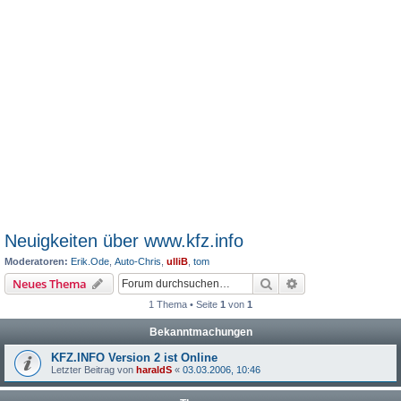
Neuigkeiten über www.kfz.info
Moderatoren:
Erik.Ode
,
Auto-Chris
,
ulliB
,
tom
Suche
Erweiterte Suche
Neues Thema
1 Thema • Seite
1
von
1
Bekanntmachungen
KFZ.INFO Version 2 ist Online
Letzter Beitrag von
haraldS
«
03.03.2006, 10:46