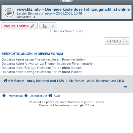
Themen
www.kfz.info – Der neue kostenlose Fahrzeugmarkt ist online
Letzter Beitrag von
utjow
«
20.08.2005, 16:48
Antworten:
3
Neues Thema
1 Thema • Seite
1
von
1
Gehe zu
BERECHTIGUNGEN IN DIESEM FORUM
Du darfst
keine
neuen Themen in diesem Forum erstellen.
Du darfst
keine
Antworten zu Themen in diesem Forum erstellen.
Du darfst deine Beiträge in diesem Forum
nicht
ändern.
Du darfst deine Beiträge in diesem Forum
nicht
löschen.
Kfz Forum - Auto, Motorrad und LKW
Kfz Forum - Auto, Motorrad und LKW
Impressum
Datenschutz
AGB
Powered by
phpBB
® Forum Software © phpBB Limited
Deutsche Übersetzung durch
phpBB.de