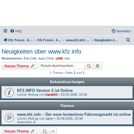
FAQ
Anmelden
S
Kfz Forum - Auto, Motorrad und LKW
Kfz Forum - Auto, Motorrad und LKW
www.kfz.info – Der kostenlose Fahrzeugmarkt im Internet
Neuigkeiten über www.kfz.info
u
Neuigkeiten über www.kfz.info
c
Moderatoren:
Erik.Ode
,
Auto-Chris
,
ulliB
,
tom
h
Suche
Erweiterte Suche
Neues Thema
e
1 Thema • Seite
1
von
1
Bekanntmachungen
KFZ.INFO Version 2 ist Online
Letzter Beitrag von
haraldS
«
03.03.2006, 10:46
Themen
www.kfz.info – Der neue kostenlose Fahrzeugmarkt ist online
Letzter Beitrag von
utjow
«
20.08.2005, 16:48
Antworten:
3
Neues Thema