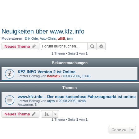
Neuigkeiten über www.kfz.info
Moderatoren:
Erik.Ode
,
Auto-Chris
,
ulliB
,
tom
Suche
Erweiterte Suche
Neues Thema
1 Thema • Seite
1
von
1
Bekanntmachungen
KFZ.INFO Version 2 ist Online
Letzter Beitrag von
haraldS
«
03.03.2006, 10:46
Themen
www.kfz.info – Der neue kostenlose Fahrzeugmarkt ist online
Letzter Beitrag von
utjow
«
20.08.2005, 16:48
Antworten:
3
Neues Thema
1 Thema • Seite
1
von
1
Gehe zu