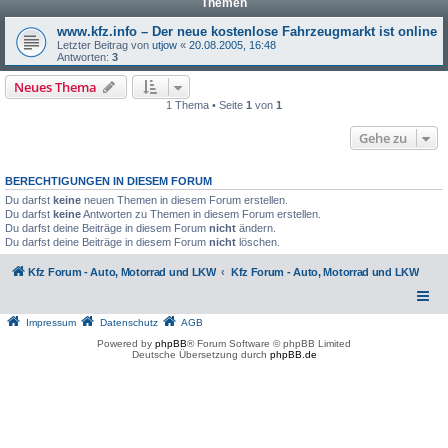
Themen
www.kfz.info – Der neue kostenlose Fahrzeugmarkt ist online
Letzter Beitrag von
utjow
«
20.08.2005, 16:48
Antworten:
3
Neues Thema
1 Thema • Seite
1
von
1
Gehe zu
BERECHTIGUNGEN IN DIESEM FORUM
Du darfst
keine
neuen Themen in diesem Forum erstellen.
Du darfst
keine
Antworten zu Themen in diesem Forum erstellen.
Du darfst deine Beiträge in diesem Forum
nicht
ändern.
Du darfst deine Beiträge in diesem Forum
nicht
löschen.
Kfz Forum - Auto, Motorrad und LKW
Kfz Forum - Auto, Motorrad und LKW
Impressum
Datenschutz
AGB
Powered by
phpBB
® Forum Software © phpBB Limited
Deutsche Übersetzung durch
phpBB.de