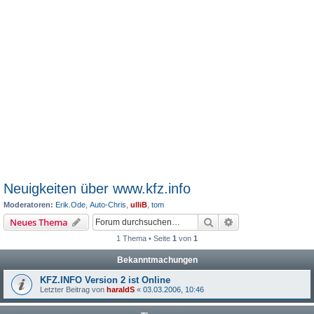
Neuigkeiten über www.kfz.info
Moderatoren:
Erik.Ode
,
Auto-Chris
,
ulliB
,
tom
Suche
Erweiterte Suche
Neues Thema
1 Thema • Seite
1
von
1
Bekanntmachungen
KFZ.INFO Version 2 ist Online
Letzter Beitrag von
haraldS
«
03.03.2006, 10:46