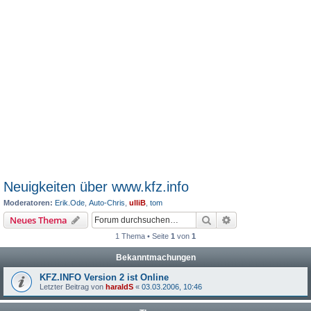
Neuigkeiten über www.kfz.info
Moderatoren:
Erik.Ode
,
Auto-Chris
,
ulliB
,
tom
Suche
Erweiterte Suche
Neues Thema
1 Thema • Seite
1
von
1
Bekanntmachungen
KFZ.INFO Version 2 ist Online
Letzter Beitrag von
haraldS
«
03.03.2006, 10:46