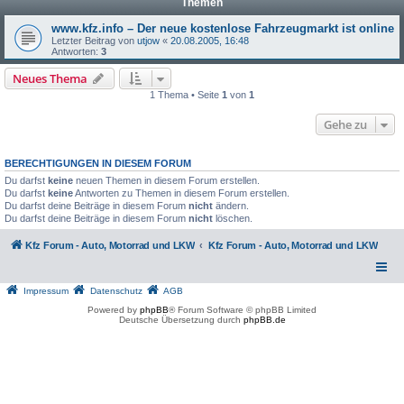
Themen
www.kfz.info – Der neue kostenlose Fahrzeugmarkt ist online
Letzter Beitrag von
utjow
«
20.08.2005, 16:48
Antworten:
3
Neues Thema
1 Thema • Seite
1
von
1
Gehe zu
BERECHTIGUNGEN IN DIESEM FORUM
Du darfst
keine
neuen Themen in diesem Forum erstellen.
Du darfst
keine
Antworten zu Themen in diesem Forum erstellen.
Du darfst deine Beiträge in diesem Forum
nicht
ändern.
Du darfst deine Beiträge in diesem Forum
nicht
löschen.
Kfz Forum - Auto, Motorrad und LKW
Kfz Forum - Auto, Motorrad und LKW
Impressum
Datenschutz
AGB
Powered by
phpBB
® Forum Software © phpBB Limited
Deutsche Übersetzung durch
phpBB.de