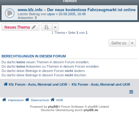
Themen
www.kfz.info – Der neue kostenlose Fahrzeugmarkt ist online
Letzter Beitrag von
utjow
«
20.08.2005, 16:48
Antworten:
3
Neues Thema
1 Thema • Seite
1
von
1
Gehe zu
BERECHTIGUNGEN IN DIESEM FORUM
Du darfst
keine
neuen Themen in diesem Forum erstellen.
Du darfst
keine
Antworten zu Themen in diesem Forum erstellen.
Du darfst deine Beiträge in diesem Forum
nicht
ändern.
Du darfst deine Beiträge in diesem Forum
nicht
löschen.
Kfz Forum - Auto, Motorrad und LKW
Kfz Forum - Auto, Motorrad und LKW
Impressum
Datenschutz
AGB
Powered by
phpBB
® Forum Software © phpBB Limited
Deutsche Übersetzung durch
phpBB.de