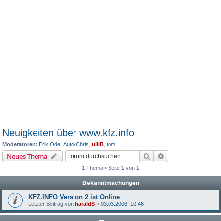
Neuigkeiten über www.kfz.info
Moderatoren:
Erik.Ode
,
Auto-Chris
,
ulliB
,
tom
Suche
Erweiterte Suche
Neues Thema
1 Thema • Seite
1
von
1
Bekanntmachungen
KFZ.INFO Version 2 ist Online
Letzter Beitrag von
haraldS
«
03.03.2006, 10:46