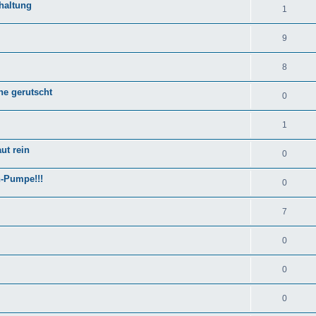
haltung
1
9
8
ne gerutscht
0
1
ut rein
0
h-Pumpe!!!
0
7
0
0
0