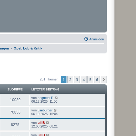
Anmelden
rungen
Opel, Lob & Kritik
1
2
3
4
5
6
Nächste
261 Themen
ZUGRIFFE
LETZTER BEITRAG
von
segment11
10030
06.12.2025, 11:00
von
Limburger
70856
06.10.2025, 15:04
von
ulliB
8275
12.03.2025, 08:21
von
ulliB