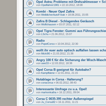
Opel Astra; Probleme mit Drehzahlmesser + Sc
von
Opelfahrer1981
»
22.10.2012, 18:08
Kombi - Neuer Opel Zafira
von
WeiblicherAutoFreak
»
18.06.2011, 15:05
Zafira B Diesel - Schlagendes Geräusch
von
Wolfshausen
»
03.07.2011, 02:12
Opel Tigra Fenster: Gummi aus Führungsschie
von
LSchu
»
21.06.2012, 15:07
Radio
von
PopelCorso
»
10.04.2012, 22:30
wollt ihr euer auto optisch auffallen lassen scha
von
Micki90
»
21.03.2012, 21:38
Angry 100 € für die Sicherung der Wisch-Wasc
von
uwe33
»
12.03.2012, 18:38
Opel Corsa B geeignet für Autobahn?
von
Kampfbiene
»
12.01.2011, 21:15
Hutablage in Corsa - Halterung?
von
coracorsa
»
06.02.2012, 08:43
Interessante Umfrage zu u.a. Opel!
von
markenkatha
»
16.12.2011, 09:04
Corsa C 0035-395 rechter Außenspiegel
von
Ju_Corsa92
»
16.11.2011, 11:21