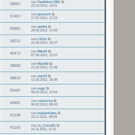
von
Opelfahrer1981
38567
23.10.2012, 19:21
von
jannosch
57407
17.07.2012, 17:23
von
opelha
50961
29.06.2012, 14:36
von
LSchu
38212
21.06.2012, 15:07
von
MikeM
40472
07.06.2012, 13:10
von
Micki90
39605
21.03.2012, 21:38
von
uwe33
39816
12.03.2012, 18:38
von
nugis
55487
06.03.2012, 10:54
von
coracorsa
40901
06.02.2012, 08:43
von
markenkatha
41248
16.12.2011, 09:04
von
Ju_Corsa92
41103
16.11.2011, 11:21