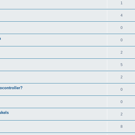
1
4
0
n
0
2
5
2
ocontroller?
0
0
ukels
2
8