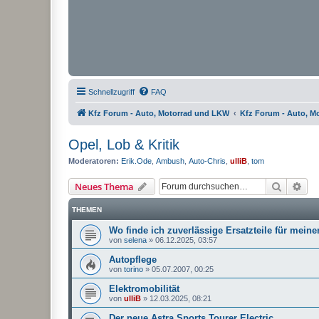
Schnellzugriff
FAQ
Kfz Forum - Auto, Motorrad und LKW
Kfz Forum - Auto, M
Opel, Lob & Kritik
Moderatoren:
Erik.Ode
,
Ambush
,
Auto-Chris
,
ulliB
,
tom
Suche
Erw
Neues Thema
THEMEN
Wo finde ich zuverlässige Ersatzteile für mein
von
selena
»
06.12.2025, 03:57
Autopflege
von
torino
»
05.07.2007, 00:25
Elektromobilität
von
ulliB
»
12.03.2025, 08:21
Der neue Astra Sports Tourer Electric