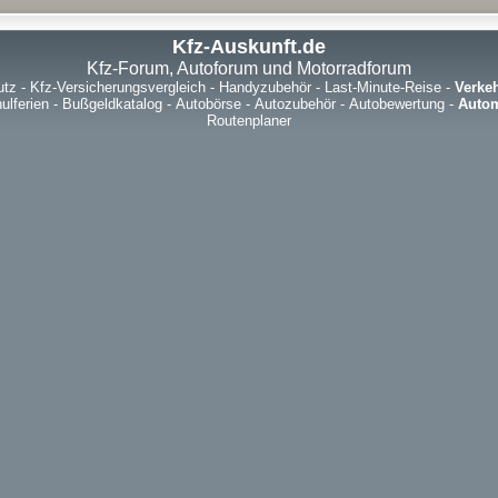
Kfz-Auskunft.de
Kfz-Forum, Autoforum und Motorradforum
utz
-
Kfz-Versicherungsvergleich
-
Handyzubehör
-
Last-Minute-Reise
-
Verke
ulferien
-
Bußgeldkatalog
-
Autobörse
-
Autozubehör
-
Autobewertung
-
Autom
Routenplaner