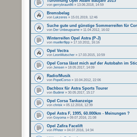
Türöffnung Opel Adam Baujahr 2015
von
gerrybraun86
»
13.06.2018, 14:59
Bremsbelag
von
Lukzeres
»
15.01.2019, 12:46
Suche gute und günstige Sommerreifen für Co
von
Der Unbeugsame
»
11.04.2012, 16:02
Winterreifen Opel Astra (P-J)
von
muellerflipp
»
17.10.2011, 16:16
Opel Vectra
von
LeonMutscher
»
17.03.2015, 10:59
Opel Corsa lässt mich auf der Autobahn im Sti
von
Jensen
»
18.05.2017, 14:09
Radio/Musik
von
PopelCorso
»
10.04.2012, 22:06
Dachbox für Astra Sports Tourer
von
Budimir
»
30.05.2017, 15:17
Opel Corsa Tankanzeige
von
chrisk
»
05.12.2016, 12:39
Opel Astra F, 1995, 60.000km - Meinungen ?
von
Goyoma
»
09.07.2016, 21:08
Opel Zafira Facelift
von
PPeter
»
04.07.2016, 14:34