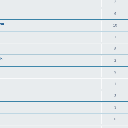
2
6
rsa
10
1
8
ch
2
9
1
2
3
0