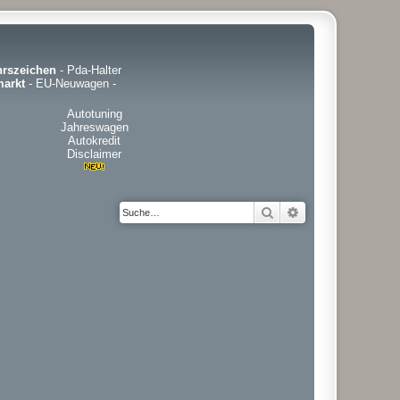
hrszeichen
-
Pda-Halter
arkt
-
EU-Neuwagen
-
Autotuning
Jahreswagen
Autokredit
Disclaimer
Suche
Erweiterte Suche