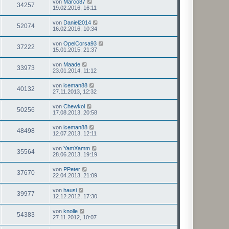
von
Marco87
34257
19.02.2016, 16:11
von
Daniel2014
52074
16.02.2016, 10:34
von
OpelCorsa93
37222
15.01.2015, 21:37
von
Maade
33973
23.01.2014, 11:12
von
iceman88
40132
27.11.2013, 12:32
von
Chewkol
50256
17.08.2013, 20:58
von
iceman88
48498
12.07.2013, 12:11
von
YamXamm
35564
28.06.2013, 19:19
von
PPeter
37670
22.04.2013, 21:09
von
hausi
39977
12.12.2012, 17:30
von
knolle
54383
27.11.2012, 10:07