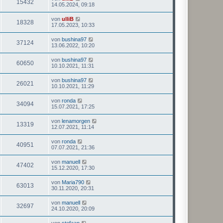
15432
14.05.2024, 09:18
von
ulliB
18328
17.05.2023, 10:33
von
bushina97
37124
13.06.2022, 10:20
von
bushina97
60650
10.10.2021, 11:31
von
bushina97
26021
10.10.2021, 11:29
von
ronda
34094
15.07.2021, 17:25
von
lenamorgen
13319
12.07.2021, 11:14
von
ronda
40951
07.07.2021, 21:36
von
manuell
47402
15.12.2020, 17:30
von
Maria790
63013
30.11.2020, 20:31
von
manuell
32697
24.10.2020, 20:09
von
stefaan