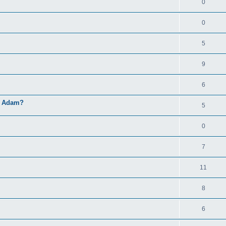
0
0
5
9
6
el Adam?
5
0
7
11
8
6