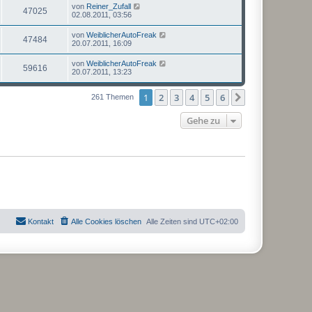
von
Reiner_Zufall
47025
02.08.2011, 03:56
von
WeiblicherAutoFreak
47484
20.07.2011, 16:09
von
WeiblicherAutoFreak
59616
20.07.2011, 13:23
1
2
3
4
5
6
Nächste
261 Themen
Gehe zu
Kontakt
Alle Cookies löschen
Alle Zeiten sind
UTC+02:00