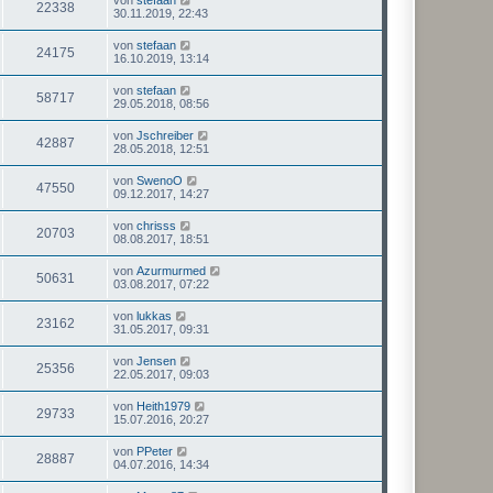
22338
30.11.2019, 22:43
von
stefaan
24175
16.10.2019, 13:14
von
stefaan
58717
29.05.2018, 08:56
von
Jschreiber
42887
28.05.2018, 12:51
von
SwenoO
47550
09.12.2017, 14:27
von
chrisss
20703
08.08.2017, 18:51
von
Azurmurmed
50631
03.08.2017, 07:22
von
lukkas
23162
31.05.2017, 09:31
von
Jensen
25356
22.05.2017, 09:03
von
Heith1979
29733
15.07.2016, 20:27
von
PPeter
28887
04.07.2016, 14:34