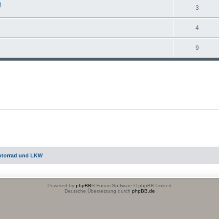
!
3
4
9
otorrad und LKW
Powered by
phpBB
® Forum Software © phpBB Limited
Deutsche Übersetzung durch
phpBB.de