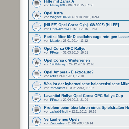
Hilfe mit Zafira A
von
Manny400
»
06.09.2015, 07:53
Opel Astra
von
Wagner110770
»
09.04.2011, 16:41
[HILFE] Opel Corsa C (bj. 08/2003) [HILFE]
von
OpelCorsa93
»
15.01.2015, 21:37
Partikelfilter für Dieselfahrzeuge reinigen lasse
von
Maade
»
23.01.2014, 11:12
Opel Corsa OPC Rallye
von
PPeter
»
31.03.2013, 19:51
Opel Corsa c Winterreifen
von
1988danny
»
24.12.2010, 12:40
Opel Ampera - Elektroauto?
von
refill
»
24.07.2011, 12:10
Was ist der kybernetische balancetistische Mikr
von
YamXamm
»
28.06.2013, 19:19
Lavanttal Rallye Opel Corsa OPC Rallye Cup
von
PPeter
»
22.04.2013, 21:09
Problem beim überfahren eines Spielstraßen H
von
zafirab19cdti
»
12.11.2012, 16:18
Verkauf eines Opels
von
Zauberfee
»
26.06.2008, 16:14