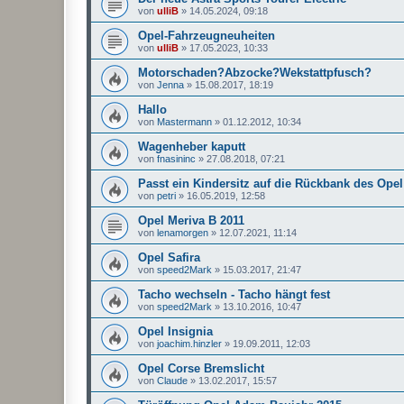
von
ulliB
»
14.05.2024, 09:18
Opel-Fahrzeugneuheiten
von
ulliB
»
17.05.2023, 10:33
Motorschaden?Abzocke?Wekstattpfusch?
von
Jenna
»
15.08.2017, 18:19
Hallo
von
Mastermann
»
01.12.2012, 10:34
Wagenheber kaputt
von
fnasininc
»
27.08.2018, 07:21
Passt ein Kindersitz auf die Rückbank des Op
von
petri
»
16.05.2019, 12:58
Opel Meriva B 2011
von
lenamorgen
»
12.07.2021, 11:14
Opel Safira
von
speed2Mark
»
15.03.2017, 21:47
Tacho wechseln - Tacho hängt fest
von
speed2Mark
»
13.10.2016, 10:47
Opel Insignia
von
joachim.hinzler
»
19.09.2011, 12:03
Opel Corse Bremslicht
von
Claude
»
13.02.2017, 15:57