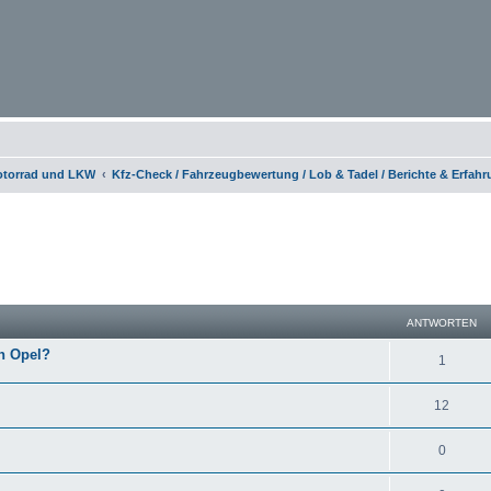
otorrad und LKW
Kfz-Check / Fahrzeugbewertung / Lob & Tadel / Berichte & Erfah
eiterte Suche
ANTWORTEN
en Opel?
1
12
0