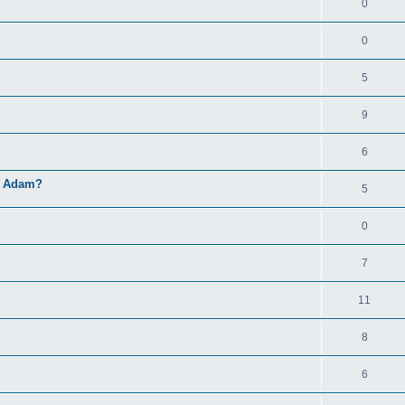
0
0
5
9
6
el Adam?
5
0
7
11
8
6