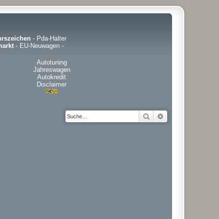
hrszeichen
-
Pda-Halter
arkt
-
EU-Neuwagen
-
Autotuning
Jahreswagen
Autokredit
Disclaimer
Suche
Erweiterte Suche