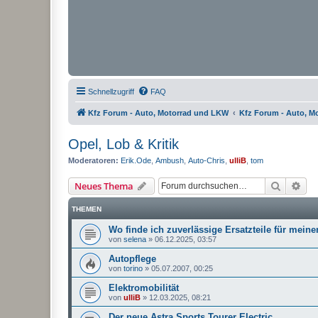
Schnellzugriff
FAQ
Kfz Forum - Auto, Motorrad und LKW
Kfz Forum - Auto, M
Opel, Lob & Kritik
Moderatoren:
Erik.Ode
,
Ambush
,
Auto-Chris
,
ulliB
,
tom
Suche
Erw
Neues Thema
THEMEN
Wo finde ich zuverlässige Ersatzteile für mein
von
selena
»
06.12.2025, 03:57
Autopflege
von
torino
»
05.07.2007, 00:25
Elektromobilität
von
ulliB
»
12.03.2025, 08:21
Der neue Astra Sports Tourer Electric