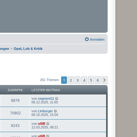
Anmelden
rungen
Opel, Lob & Kritik
1
2
3
4
5
6
Nächste
261 Themen
ZUGRIFFE
LETZTER BEITRAG
von
segment11
9879
06.12.2025, 11:00
von
Limburger
70802
06.10.2025, 15:04
von
ulliB
8243
12.03.2025, 08:21
von
ulliB