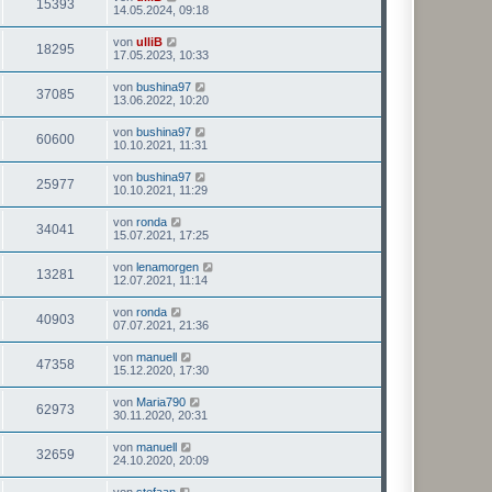
15393
14.05.2024, 09:18
von
ulliB
18295
17.05.2023, 10:33
von
bushina97
37085
13.06.2022, 10:20
von
bushina97
60600
10.10.2021, 11:31
von
bushina97
25977
10.10.2021, 11:29
von
ronda
34041
15.07.2021, 17:25
von
lenamorgen
13281
12.07.2021, 11:14
von
ronda
40903
07.07.2021, 21:36
von
manuell
47358
15.12.2020, 17:30
von
Maria790
62973
30.11.2020, 20:31
von
manuell
32659
24.10.2020, 20:09
von
stefaan