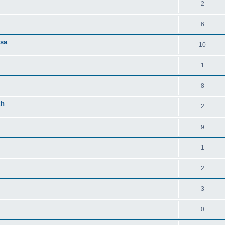
2
6
rsa
10
1
8
ch
2
9
1
2
3
0