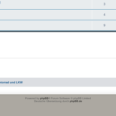
!
3
4
9
otorrad und LKW
Powered by
phpBB
® Forum Software © phpBB Limited
Deutsche Übersetzung durch
phpBB.de