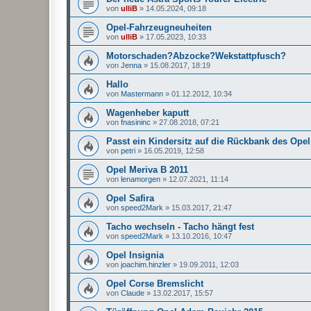
von
ulliB
»
14.05.2024, 09:18
Opel-Fahrzeugneuheiten
von
ulliB
»
17.05.2023, 10:33
Motorschaden?Abzocke?Wekstattpfusch?
von
Jenna
»
15.08.2017, 18:19
Hallo
von
Mastermann
»
01.12.2012, 10:34
Wagenheber kaputt
von
fnasininc
»
27.08.2018, 07:21
Passt ein Kindersitz auf die Rückbank des Op
von
petri
»
16.05.2019, 12:58
Opel Meriva B 2011
von
lenamorgen
»
12.07.2021, 11:14
Opel Safira
von
speed2Mark
»
15.03.2017, 21:47
Tacho wechseln - Tacho hängt fest
von
speed2Mark
»
13.10.2016, 10:47
Opel Insignia
von
joachim.hinzler
»
19.09.2011, 12:03
Opel Corse Bremslicht
von
Claude
»
13.02.2017, 15:57