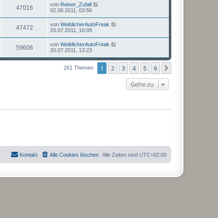
von
Reiner_Zufall
47016
02.08.2011, 03:56
von
WeiblicherAutoFreak
47472
20.07.2011, 16:09
von
WeiblicherAutoFreak
59606
20.07.2011, 13:23
1
2
3
4
5
6
Nächste
261 Themen
Gehe zu
Kontakt
Alle Cookies löschen
Alle Zeiten sind
UTC+02:00