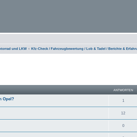
otorrad und LKW
Kfz-Check / Fahrzeugbewertung / Lob & Tadel / Berichte & Erfah
eiterte Suche
ANTWORTEN
en Opel?
1
12
0