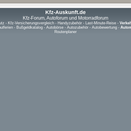
Kfz-Auskunft.de
Kfz-Forum, Autoforum und Motorradforum
utz
-
Kfz-Versicherungsvergleich
-
Handyzubehör
-
Last-Minute-Reise
-
Verke
ulferien
-
Bußgeldkatalog
-
Autobörse
-
Autozubehör
-
Autobewertung
-
Autom
Routenplaner