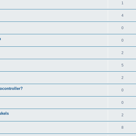
1
4
0
n
0
2
5
2
ocontroller?
0
0
ukels
2
8