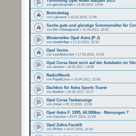
Türöffnung Opel Adam Baujahr 2015
von
gerrybraun86
»
13.06.2018, 14:59
Bremsbelag
von
Lukzeres
»
15.01.2019, 12:46
Suche gute und günstige Sommerreifen für Co
von
Der Unbeugsame
»
11.04.2012, 16:02
Winterreifen Opel Astra (P-J)
von
muellerflipp
»
17.10.2011, 16:16
Opel Vectra
von
LeonMutscher
»
17.03.2015, 10:59
Opel Corsa lässt mich auf der Autobahn im Sti
von
Jensen
»
18.05.2017, 14:09
Radio/Musik
von
PopelCorso
»
10.04.2012, 22:06
Dachbox für Astra Sports Tourer
von
Budimir
»
30.05.2017, 15:17
Opel Corsa Tankanzeige
von
chrisk
»
05.12.2016, 12:39
Opel Astra F, 1995, 60.000km - Meinungen ?
von
Goyoma
»
09.07.2016, 21:08
Opel Zafira Facelift
von
PPeter
»
04.07.2016, 14:34