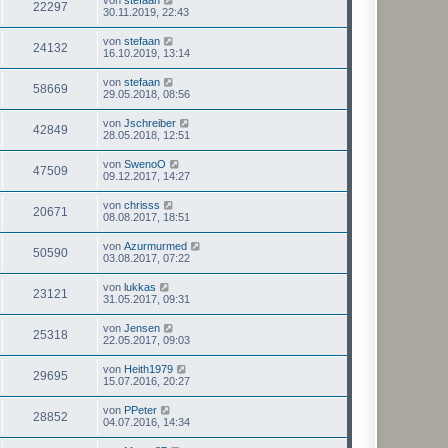
22297
30.11.2019, 22:43
von
stefaan
24132
16.10.2019, 13:14
von
stefaan
58669
29.05.2018, 08:56
von
Jschreiber
42849
28.05.2018, 12:51
von
SwenoO
47509
09.12.2017, 14:27
von
chrisss
20671
08.08.2017, 18:51
von
Azurmurmed
50590
03.08.2017, 07:22
von
lukkas
23121
31.05.2017, 09:31
von
Jensen
25318
22.05.2017, 09:03
von
Heith1979
29695
15.07.2016, 20:27
von
PPeter
28852
04.07.2016, 14:34