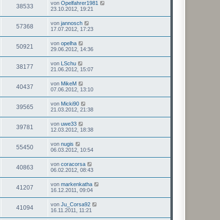
von
Opelfahrer1981
38533
23.10.2012, 19:21
von
jannosch
57368
17.07.2012, 17:23
von
opelha
50921
29.06.2012, 14:36
von
LSchu
38177
21.06.2012, 15:07
von
MikeM
40437
07.06.2012, 13:10
von
Micki90
39565
21.03.2012, 21:38
von
uwe33
39781
12.03.2012, 18:38
von
nugis
55450
06.03.2012, 10:54
von
coracorsa
40863
06.02.2012, 08:43
von
markenkatha
41207
16.12.2011, 09:04
von
Ju_Corsa92
41094
16.11.2011, 11:21