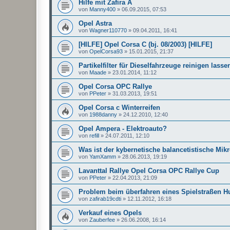
Hilfe mit Zafira A
von
Manny400
»
06.09.2015, 07:53
Opel Astra
von
Wagner110770
»
09.04.2011, 16:41
[HILFE] Opel Corsa C (bj. 08/2003) [HILFE]
von
OpelCorsa93
»
15.01.2015, 21:37
Partikelfilter für Dieselfahrzeuge reinigen lasse
von
Maade
»
23.01.2014, 11:12
Opel Corsa OPC Rallye
von
PPeter
»
31.03.2013, 19:51
Opel Corsa c Winterreifen
von
1988danny
»
24.12.2010, 12:40
Opel Ampera - Elektroauto?
von
refill
»
24.07.2011, 12:10
Was ist der kybernetische balancetistische Mikr
von
YamXamm
»
28.06.2013, 19:19
Lavanttal Rallye Opel Corsa OPC Rallye Cup
von
PPeter
»
22.04.2013, 21:09
Problem beim überfahren eines Spielstraßen H
von
zafirab19cdti
»
12.11.2012, 16:18
Verkauf eines Opels
von
Zauberfee
»
26.06.2008, 16:14