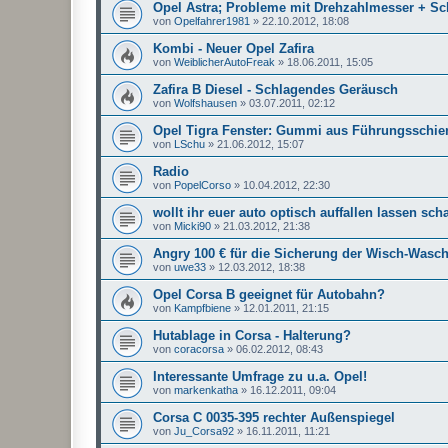
Opel Astra; Probleme mit Drehzahlmesser + Sc
von
Opelfahrer1981
»
22.10.2012, 18:08
Kombi - Neuer Opel Zafira
von
WeiblicherAutoFreak
»
18.06.2011, 15:05
Zafira B Diesel - Schlagendes Geräusch
von
Wolfshausen
»
03.07.2011, 02:12
Opel Tigra Fenster: Gummi aus Führungsschie
von
LSchu
»
21.06.2012, 15:07
Radio
von
PopelCorso
»
10.04.2012, 22:30
wollt ihr euer auto optisch auffallen lassen scha
von
Micki90
»
21.03.2012, 21:38
Angry 100 € für die Sicherung der Wisch-Wasc
von
uwe33
»
12.03.2012, 18:38
Opel Corsa B geeignet für Autobahn?
von
Kampfbiene
»
12.01.2011, 21:15
Hutablage in Corsa - Halterung?
von
coracorsa
»
06.02.2012, 08:43
Interessante Umfrage zu u.a. Opel!
von
markenkatha
»
16.12.2011, 09:04
Corsa C 0035-395 rechter Außenspiegel
von
Ju_Corsa92
»
16.11.2011, 11:21