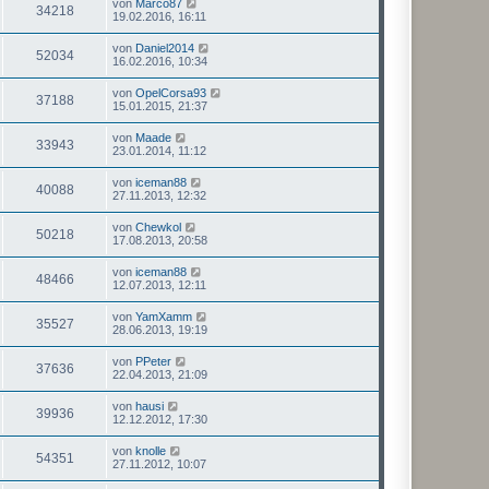
von
Marco87
34218
19.02.2016, 16:11
von
Daniel2014
52034
16.02.2016, 10:34
von
OpelCorsa93
37188
15.01.2015, 21:37
von
Maade
33943
23.01.2014, 11:12
von
iceman88
40088
27.11.2013, 12:32
von
Chewkol
50218
17.08.2013, 20:58
von
iceman88
48466
12.07.2013, 12:11
von
YamXamm
35527
28.06.2013, 19:19
von
PPeter
37636
22.04.2013, 21:09
von
hausi
39936
12.12.2012, 17:30
von
knolle
54351
27.11.2012, 10:07