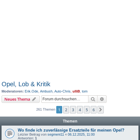
Opel, Lob & Kritik
Moderatoren:
Erik.Ode
,
Ambush
,
Auto-Chris
,
ulliB
,
tom
Suche
Erweiterte Suche
Neues Thema
1
2
3
4
5
6
Nächste
261 Themen
Themen
Wo finde ich zuverlässige Ersatzteile für meinen Opel?
Letzter Beitrag von
segment11
«
06.12.2025, 11:00
Antworten:
1