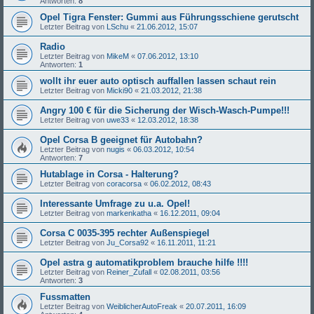
Antworten:
8
Opel Tigra Fenster: Gummi aus Führungsschiene gerutscht
Letzter Beitrag von
LSchu
«
21.06.2012, 15:07
Radio
Letzter Beitrag von
MikeM
«
07.06.2012, 13:10
Antworten:
1
wollt ihr euer auto optisch auffallen lassen schaut rein
Letzter Beitrag von
Micki90
«
21.03.2012, 21:38
Angry 100 € für die Sicherung der Wisch-Wasch-Pumpe!!!
Letzter Beitrag von
uwe33
«
12.03.2012, 18:38
Opel Corsa B geeignet für Autobahn?
Letzter Beitrag von
nugis
«
06.03.2012, 10:54
Antworten:
7
Hutablage in Corsa - Halterung?
Letzter Beitrag von
coracorsa
«
06.02.2012, 08:43
Interessante Umfrage zu u.a. Opel!
Letzter Beitrag von
markenkatha
«
16.12.2011, 09:04
Corsa C 0035-395 rechter Außenspiegel
Letzter Beitrag von
Ju_Corsa92
«
16.11.2011, 11:21
Opel astra g automatikproblem brauche hilfe !!!!
Letzter Beitrag von
Reiner_Zufall
«
02.08.2011, 03:56
Antworten:
3
Fussmatten
Letzter Beitrag von
WeiblicherAutoFreak
«
20.07.2011, 16:09