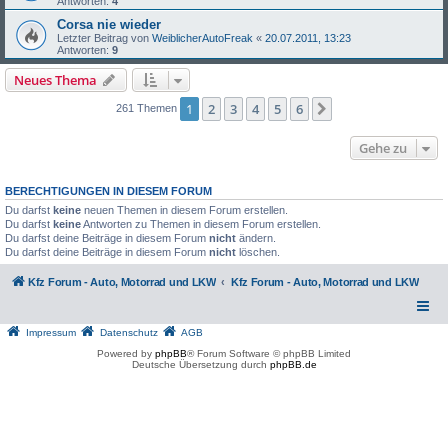
Antworten:
4
Corsa nie wieder
Letzter Beitrag von
WeiblicherAutoFreak
«
20.07.2011, 13:23
Antworten:
9
Neues Thema
1
2
3
4
5
6
Nächste
261 Themen
Gehe zu
BERECHTIGUNGEN IN DIESEM FORUM
Du darfst
keine
neuen Themen in diesem Forum erstellen.
Du darfst
keine
Antworten zu Themen in diesem Forum erstellen.
Du darfst deine Beiträge in diesem Forum
nicht
ändern.
Du darfst deine Beiträge in diesem Forum
nicht
löschen.
Kfz Forum - Auto, Motorrad und LKW
Kfz Forum - Auto, Motorrad und LKW
Impressum
Datenschutz
AGB
Powered by
phpBB
® Forum Software © phpBB Limited
Deutsche Übersetzung durch
phpBB.de