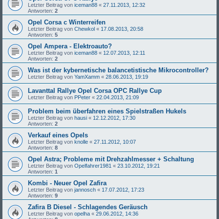
Letzter Beitrag von
iceman88
«
27.11.2013, 12:32
Antworten:
2
Opel Corsa c Winterreifen
Letzter Beitrag von
Chewkol
«
17.08.2013, 20:58
Antworten:
5
Opel Ampera - Elektroauto?
Letzter Beitrag von
iceman88
«
12.07.2013, 12:11
Antworten:
2
Was ist der kybernetische balancetistische Mikrocontroller?
Letzter Beitrag von
YamXamm
«
28.06.2013, 19:19
Lavanttal Rallye Opel Corsa OPC Rallye Cup
Letzter Beitrag von
PPeter
«
22.04.2013, 21:09
Problem beim überfahren eines Spielstraßen Hukels
Letzter Beitrag von
hausi
«
12.12.2012, 17:30
Antworten:
2
Verkauf eines Opels
Letzter Beitrag von
knolle
«
27.11.2012, 10:07
Antworten:
8
Opel Astra; Probleme mit Drehzahlmesser + Schaltung
Letzter Beitrag von
Opelfahrer1981
«
23.10.2012, 19:21
Antworten:
1
Kombi - Neuer Opel Zafira
Letzter Beitrag von
jannosch
«
17.07.2012, 17:23
Antworten:
9
Zafira B Diesel - Schlagendes Geräusch
Letzter Beitrag von
opelha
«
29.06.2012, 14:36