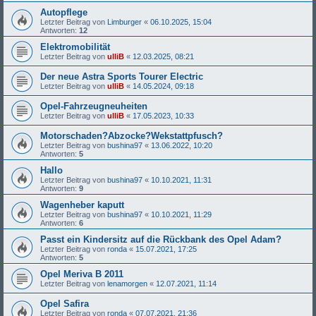
Autopflege
Letzter Beitrag von
Limburger
«
06.10.2025, 15:04
Antworten:
12
Elektromobilität
Letzter Beitrag von
ulliB
«
12.03.2025, 08:21
Der neue Astra Sports Tourer Electric
Letzter Beitrag von
ulliB
«
14.05.2024, 09:18
Opel-Fahrzeugneuheiten
Letzter Beitrag von
ulliB
«
17.05.2023, 10:33
Motorschaden?Abzocke?Wekstattpfusch?
Letzter Beitrag von
bushina97
«
13.06.2022, 10:20
Antworten:
5
Hallo
Letzter Beitrag von
bushina97
«
10.10.2021, 11:31
Antworten:
9
Wagenheber kaputt
Letzter Beitrag von
bushina97
«
10.10.2021, 11:29
Antworten:
6
Passt ein Kindersitz auf die Rückbank des Opel Adam?
Letzter Beitrag von
ronda
«
15.07.2021, 17:25
Antworten:
5
Opel Meriva B 2011
Letzter Beitrag von
lenamorgen
«
12.07.2021, 11:14
Opel Safira
Letzter Beitrag von
ronda
«
07.07.2021, 21:36