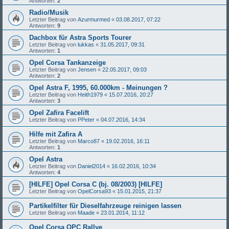
Antworten:
2
Radio/Musik
Letzter Beitrag von
Azurmurmed
«
03.08.2017, 07:22
Antworten:
9
Dachbox für Astra Sports Tourer
Letzter Beitrag von
lukkas
«
31.05.2017, 09:31
Antworten:
1
Opel Corsa Tankanzeige
Letzter Beitrag von
Jensen
«
22.05.2017, 09:03
Antworten:
2
Opel Astra F, 1995, 60.000km - Meinungen ?
Letzter Beitrag von
Heith1979
«
15.07.2016, 20:27
Antworten:
3
Opel Zafira Facelift
Letzter Beitrag von
PPeter
«
04.07.2016, 14:34
Hilfe mit Zafira A
Letzter Beitrag von
Marco87
«
19.02.2016, 16:11
Antworten:
1
Opel Astra
Letzter Beitrag von
Daniel2014
«
16.02.2016, 10:34
Antworten:
4
[HILFE] Opel Corsa C (bj. 08/2003) [HILFE]
Letzter Beitrag von
OpelCorsa93
«
15.01.2015, 21:37
Partikelfilter für Dieselfahrzeuge reinigen lassen
Letzter Beitrag von
Maade
«
23.01.2014, 11:12
Opel Corsa OPC Rallye