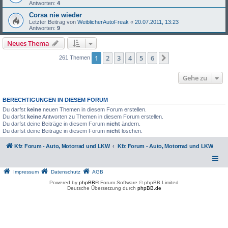
Antworten:
4
Corsa nie wieder
Letzter Beitrag von
WeiblicherAutoFreak
«
20.07.2011, 13:23
Antworten:
9
Neues Thema
1
2
3
4
5
6
Nächste
261 Themen
Gehe zu
BERECHTIGUNGEN IN DIESEM FORUM
Du darfst
keine
neuen Themen in diesem Forum erstellen.
Du darfst
keine
Antworten zu Themen in diesem Forum erstellen.
Du darfst deine Beiträge in diesem Forum
nicht
ändern.
Du darfst deine Beiträge in diesem Forum
nicht
löschen.
Kfz Forum - Auto, Motorrad und LKW
Kfz Forum - Auto, Motorrad und LKW
Impressum
Datenschutz
AGB
Powered by
phpBB
® Forum Software © phpBB Limited
Deutsche Übersetzung durch
phpBB.de