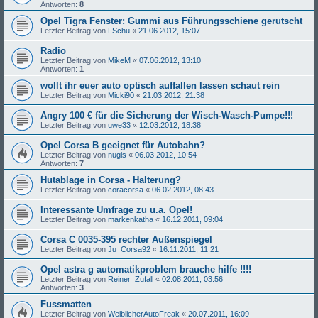
Antworten:
8
Opel Tigra Fenster: Gummi aus Führungsschiene gerutscht
Letzter Beitrag von
LSchu
«
21.06.2012, 15:07
Radio
Letzter Beitrag von
MikeM
«
07.06.2012, 13:10
Antworten:
1
wollt ihr euer auto optisch auffallen lassen schaut rein
Letzter Beitrag von
Micki90
«
21.03.2012, 21:38
Angry 100 € für die Sicherung der Wisch-Wasch-Pumpe!!!
Letzter Beitrag von
uwe33
«
12.03.2012, 18:38
Opel Corsa B geeignet für Autobahn?
Letzter Beitrag von
nugis
«
06.03.2012, 10:54
Antworten:
7
Hutablage in Corsa - Halterung?
Letzter Beitrag von
coracorsa
«
06.02.2012, 08:43
Interessante Umfrage zu u.a. Opel!
Letzter Beitrag von
markenkatha
«
16.12.2011, 09:04
Corsa C 0035-395 rechter Außenspiegel
Letzter Beitrag von
Ju_Corsa92
«
16.11.2011, 11:21
Opel astra g automatikproblem brauche hilfe !!!!
Letzter Beitrag von
Reiner_Zufall
«
02.08.2011, 03:56
Antworten:
3
Fussmatten
Letzter Beitrag von
WeiblicherAutoFreak
«
20.07.2011, 16:09