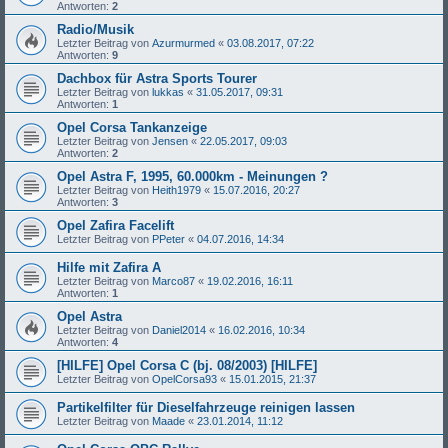
Antworten:
2
Radio/Musik
Letzter Beitrag von
Azurmurmed
«
03.08.2017, 07:22
Antworten:
9
Dachbox für Astra Sports Tourer
Letzter Beitrag von
lukkas
«
31.05.2017, 09:31
Antworten:
1
Opel Corsa Tankanzeige
Letzter Beitrag von
Jensen
«
22.05.2017, 09:03
Antworten:
2
Opel Astra F, 1995, 60.000km - Meinungen ?
Letzter Beitrag von
Heith1979
«
15.07.2016, 20:27
Antworten:
3
Opel Zafira Facelift
Letzter Beitrag von
PPeter
«
04.07.2016, 14:34
Hilfe mit Zafira A
Letzter Beitrag von
Marco87
«
19.02.2016, 16:11
Antworten:
1
Opel Astra
Letzter Beitrag von
Daniel2014
«
16.02.2016, 10:34
Antworten:
4
[HILFE] Opel Corsa C (bj. 08/2003) [HILFE]
Letzter Beitrag von
OpelCorsa93
«
15.01.2015, 21:37
Partikelfilter für Dieselfahrzeuge reinigen lassen
Letzter Beitrag von
Maade
«
23.01.2014, 11:12