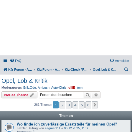
FAQ
Anmelden
S
Kfz Forum - Auto, Motorrad und LKW
Kfz Forum - Auto, Motorrad und LKW
Kfz-Check / Fahrzeugbewertung / Lob & Tadel / Berichte & Erfahrungen
Opel, Lob & Kritik
u
Opel, Lob & Kritik
c
Moderatoren:
Erik.Ode
,
Ambush
,
Auto-Chris
,
ulliB
,
tom
h
Suche
Erweiterte Suche
Neues Thema
e
1
2
3
4
5
6
Nächste
261 Themen
Themen
Wo finde ich zuverlässige Ersatzteile für meinen Opel?
Letzter Beitrag von
segment11
«
06.12.2025, 11:00
Antworten:
1