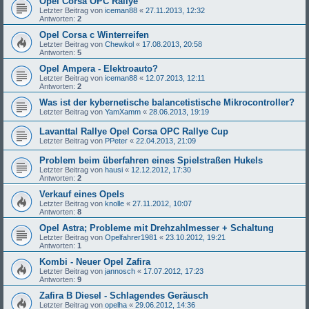
Opel Corsa OPC Rallye
Letzter Beitrag von
iceman88
«
27.11.2013, 12:32
Antworten:
2
Opel Corsa c Winterreifen
Letzter Beitrag von
Chewkol
«
17.08.2013, 20:58
Antworten:
5
Opel Ampera - Elektroauto?
Letzter Beitrag von
iceman88
«
12.07.2013, 12:11
Antworten:
2
Was ist der kybernetische balancetistische Mikrocontroller?
Letzter Beitrag von
YamXamm
«
28.06.2013, 19:19
Lavanttal Rallye Opel Corsa OPC Rallye Cup
Letzter Beitrag von
PPeter
«
22.04.2013, 21:09
Problem beim überfahren eines Spielstraßen Hukels
Letzter Beitrag von
hausi
«
12.12.2012, 17:30
Antworten:
2
Verkauf eines Opels
Letzter Beitrag von
knolle
«
27.11.2012, 10:07
Antworten:
8
Opel Astra; Probleme mit Drehzahlmesser + Schaltung
Letzter Beitrag von
Opelfahrer1981
«
23.10.2012, 19:21
Antworten:
1
Kombi - Neuer Opel Zafira
Letzter Beitrag von
jannosch
«
17.07.2012, 17:23
Antworten:
9
Zafira B Diesel - Schlagendes Geräusch
Letzter Beitrag von
opelha
«
29.06.2012, 14:36