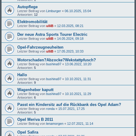
Autopflege
Letzter Beitrag von
Limburger
«
06.10.2025, 15:04
Antworten:
12
Elektromobilität
Letzter Beitrag von
ulliB
«
12.03.2025, 08:21
Der neue Astra Sports Tourer Electric
Letzter Beitrag von
ulliB
«
14.05.2024, 09:18
Opel-Fahrzeugneuheiten
Letzter Beitrag von
ulliB
«
17.05.2023, 10:33
Motorschaden?Abzocke?Wekstattpfusch?
Letzter Beitrag von
bushina97
«
13.06.2022, 10:20
Antworten:
5
Hallo
Letzter Beitrag von
bushina97
«
10.10.2021, 11:31
Antworten:
9
Wagenheber kaputt
Letzter Beitrag von
bushina97
«
10.10.2021, 11:29
Antworten:
6
Passt ein Kindersitz auf die Rückbank des Opel Adam?
Letzter Beitrag von
ronda
«
15.07.2021, 17:25
Antworten:
5
Opel Meriva B 2011
Letzter Beitrag von
lenamorgen
«
12.07.2021, 11:14
Opel Safira