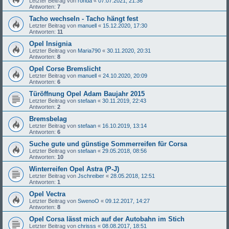
Letzter Beitrag von
ronda
«
07.07.2021, 21:36
Antworten:
7
Tacho wechseln - Tacho hängt fest
Letzter Beitrag von
manuell
«
15.12.2020, 17:30
Antworten:
11
Opel Insignia
Letzter Beitrag von
Maria790
«
30.11.2020, 20:31
Antworten:
8
Opel Corse Bremslicht
Letzter Beitrag von
manuell
«
24.10.2020, 20:09
Antworten:
6
Türöffnung Opel Adam Baujahr 2015
Letzter Beitrag von
stefaan
«
30.11.2019, 22:43
Antworten:
2
Bremsbelag
Letzter Beitrag von
stefaan
«
16.10.2019, 13:14
Antworten:
6
Suche gute und günstige Sommerreifen für Corsa
Letzter Beitrag von
stefaan
«
29.05.2018, 08:56
Antworten:
10
Winterreifen Opel Astra (P-J)
Letzter Beitrag von
Jschreiber
«
28.05.2018, 12:51
Antworten:
1
Opel Vectra
Letzter Beitrag von
SwenoO
«
09.12.2017, 14:27
Antworten:
8
Opel Corsa lässt mich auf der Autobahn im Stich
Letzter Beitrag von
chrisss
«
08.08.2017, 18:51