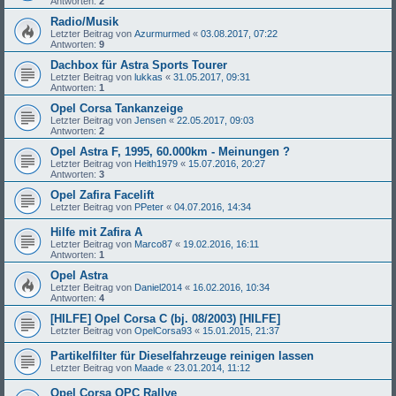
Antworten:
2
Radio/Musik
Letzter Beitrag von
Azurmurmed
«
03.08.2017, 07:22
Antworten:
9
Dachbox für Astra Sports Tourer
Letzter Beitrag von
lukkas
«
31.05.2017, 09:31
Antworten:
1
Opel Corsa Tankanzeige
Letzter Beitrag von
Jensen
«
22.05.2017, 09:03
Antworten:
2
Opel Astra F, 1995, 60.000km - Meinungen ?
Letzter Beitrag von
Heith1979
«
15.07.2016, 20:27
Antworten:
3
Opel Zafira Facelift
Letzter Beitrag von
PPeter
«
04.07.2016, 14:34
Hilfe mit Zafira A
Letzter Beitrag von
Marco87
«
19.02.2016, 16:11
Antworten:
1
Opel Astra
Letzter Beitrag von
Daniel2014
«
16.02.2016, 10:34
Antworten:
4
[HILFE] Opel Corsa C (bj. 08/2003) [HILFE]
Letzter Beitrag von
OpelCorsa93
«
15.01.2015, 21:37
Partikelfilter für Dieselfahrzeuge reinigen lassen
Letzter Beitrag von
Maade
«
23.01.2014, 11:12
Opel Corsa OPC Rallye