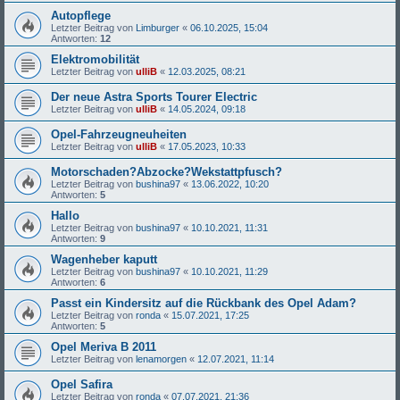
Autopflege
Letzter Beitrag von
Limburger
«
06.10.2025, 15:04
Antworten:
12
Elektromobilität
Letzter Beitrag von
ulliB
«
12.03.2025, 08:21
Der neue Astra Sports Tourer Electric
Letzter Beitrag von
ulliB
«
14.05.2024, 09:18
Opel-Fahrzeugneuheiten
Letzter Beitrag von
ulliB
«
17.05.2023, 10:33
Motorschaden?Abzocke?Wekstattpfusch?
Letzter Beitrag von
bushina97
«
13.06.2022, 10:20
Antworten:
5
Hallo
Letzter Beitrag von
bushina97
«
10.10.2021, 11:31
Antworten:
9
Wagenheber kaputt
Letzter Beitrag von
bushina97
«
10.10.2021, 11:29
Antworten:
6
Passt ein Kindersitz auf die Rückbank des Opel Adam?
Letzter Beitrag von
ronda
«
15.07.2021, 17:25
Antworten:
5
Opel Meriva B 2011
Letzter Beitrag von
lenamorgen
«
12.07.2021, 11:14
Opel Safira
Letzter Beitrag von
ronda
«
07.07.2021, 21:36