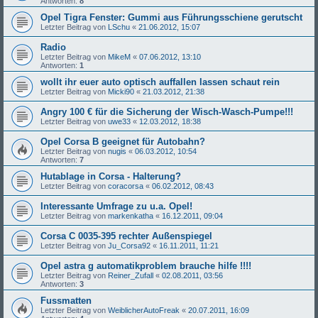
Antworten:
8
Opel Tigra Fenster: Gummi aus Führungsschiene gerutscht
Letzter Beitrag von
LSchu
«
21.06.2012, 15:07
Radio
Letzter Beitrag von
MikeM
«
07.06.2012, 13:10
Antworten:
1
wollt ihr euer auto optisch auffallen lassen schaut rein
Letzter Beitrag von
Micki90
«
21.03.2012, 21:38
Angry 100 € für die Sicherung der Wisch-Wasch-Pumpe!!!
Letzter Beitrag von
uwe33
«
12.03.2012, 18:38
Opel Corsa B geeignet für Autobahn?
Letzter Beitrag von
nugis
«
06.03.2012, 10:54
Antworten:
7
Hutablage in Corsa - Halterung?
Letzter Beitrag von
coracorsa
«
06.02.2012, 08:43
Interessante Umfrage zu u.a. Opel!
Letzter Beitrag von
markenkatha
«
16.12.2011, 09:04
Corsa C 0035-395 rechter Außenspiegel
Letzter Beitrag von
Ju_Corsa92
«
16.11.2011, 11:21
Opel astra g automatikproblem brauche hilfe !!!!
Letzter Beitrag von
Reiner_Zufall
«
02.08.2011, 03:56
Antworten:
3
Fussmatten
Letzter Beitrag von
WeiblicherAutoFreak
«
20.07.2011, 16:09