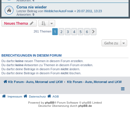
Antworten:
4
Corsa nie wieder
Letzter Beitrag von
WeiblicherAutoFreak
«
20.07.2011, 13:23
Antworten:
9
Neues Thema
1
2
3
4
5
6
Nächste
261 Themen
Gehe zu
BERECHTIGUNGEN IN DIESEM FORUM
Du darfst
keine
neuen Themen in diesem Forum erstellen.
Du darfst
keine
Antworten zu Themen in diesem Forum erstellen.
Du darfst deine Beiträge in diesem Forum
nicht
ändern.
Du darfst deine Beiträge in diesem Forum
nicht
löschen.
Kfz Forum - Auto, Motorrad und LKW
Kfz Forum - Auto, Motorrad und LKW
Impressum
Datenschutz
AGB
Powered by
phpBB
® Forum Software © phpBB Limited
Deutsche Übersetzung durch
phpBB.de