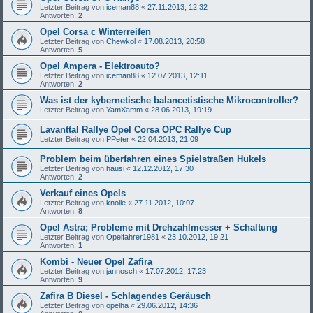
Letzter Beitrag von
iceman88
«
27.11.2013, 12:32
Antworten:
2
Opel Corsa c Winterreifen
Letzter Beitrag von
Chewkol
«
17.08.2013, 20:58
Antworten:
5
Opel Ampera - Elektroauto?
Letzter Beitrag von
iceman88
«
12.07.2013, 12:11
Antworten:
2
Was ist der kybernetische balancetistische Mikrocontroller?
Letzter Beitrag von
YamXamm
«
28.06.2013, 19:19
Lavanttal Rallye Opel Corsa OPC Rallye Cup
Letzter Beitrag von
PPeter
«
22.04.2013, 21:09
Problem beim überfahren eines Spielstraßen Hukels
Letzter Beitrag von
hausi
«
12.12.2012, 17:30
Antworten:
2
Verkauf eines Opels
Letzter Beitrag von
knolle
«
27.11.2012, 10:07
Antworten:
8
Opel Astra; Probleme mit Drehzahlmesser + Schaltung
Letzter Beitrag von
Opelfahrer1981
«
23.10.2012, 19:21
Antworten:
1
Kombi - Neuer Opel Zafira
Letzter Beitrag von
jannosch
«
17.07.2012, 17:23
Antworten:
9
Zafira B Diesel - Schlagendes Geräusch
Letzter Beitrag von
opelha
«
29.06.2012, 14:36