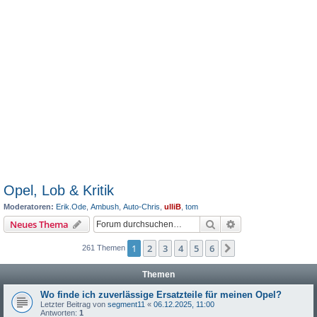
Opel, Lob & Kritik
Moderatoren:
Erik.Ode
,
Ambush
,
Auto-Chris
,
ulliB
,
tom
Suche
Erweiterte Suche
Neues Thema
1
2
3
4
5
6
Nächste
261 Themen
Themen
Wo finde ich zuverlässige Ersatzteile für meinen Opel?
Letzter Beitrag von
segment11
«
06.12.2025, 11:00
Antworten:
1