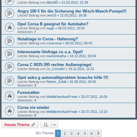
Letzter Beitrag von
Micki90
«
21.03.2012, 21:38
Angry 100 € für die Sicherung der Wisch-Wasch-Pumpe!!!
Letzter Beitrag von
uwe33
«
12.03.2012, 18:38
Opel Corsa B geeignet für Autobahn?
Letzter Beitrag von
nugis
«
06.03.2012, 10:54
Antworten:
7
Hutablage in Corsa - Halterung?
Letzter Beitrag von
coracorsa
«
06.02.2012, 08:43
Interessante Umfrage zu u.a. Opel!
Letzter Beitrag von
markenkatha
«
16.12.2011, 09:04
Corsa C 0035-395 rechter Außenspiegel
Letzter Beitrag von
Ju_Corsa92
«
16.11.2011, 11:21
Opel astra g automatikproblem brauche hilfe !!!!
Letzter Beitrag von
Reiner_Zufall
«
02.08.2011, 03:56
Antworten:
3
Fussmatten
Letzter Beitrag von
WeiblicherAutoFreak
«
20.07.2011, 16:09
Antworten:
4
Corsa nie wieder
Letzter Beitrag von
WeiblicherAutoFreak
«
20.07.2011, 13:23
Antworten:
9
Neues Thema
1
2
3
4
5
6
Nächste
261 Themen