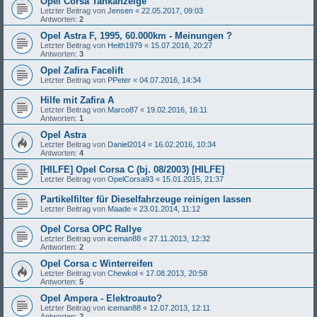
Opel Corsa Tankanzeige
Letzter Beitrag von
Jensen
«
22.05.2017, 09:03
Antworten:
2
Opel Astra F, 1995, 60.000km - Meinungen ?
Letzter Beitrag von
Heith1979
«
15.07.2016, 20:27
Antworten:
3
Opel Zafira Facelift
Letzter Beitrag von
PPeter
«
04.07.2016, 14:34
Hilfe mit Zafira A
Letzter Beitrag von
Marco87
«
19.02.2016, 16:11
Antworten:
1
Opel Astra
Letzter Beitrag von
Daniel2014
«
16.02.2016, 10:34
Antworten:
4
[HILFE] Opel Corsa C (bj. 08/2003) [HILFE]
Letzter Beitrag von
OpelCorsa93
«
15.01.2015, 21:37
Partikelfilter für Dieselfahrzeuge reinigen lassen
Letzter Beitrag von
Maade
«
23.01.2014, 11:12
Opel Corsa OPC Rallye
Letzter Beitrag von
iceman88
«
27.11.2013, 12:32
Antworten:
2
Opel Corsa c Winterreifen
Letzter Beitrag von
Chewkol
«
17.08.2013, 20:58
Antworten:
5
Opel Ampera - Elektroauto?
Letzter Beitrag von
iceman88
«
12.07.2013, 12:11
Antworten:
2