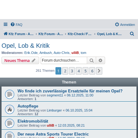
FAQ
Anmelden
S
Kfz Forum - Auto, Motorrad und LKW
Kfz Forum - Auto, Motorrad und LKW
Kfz-Check / Fahrzeugbewertung / Lob & Tadel / Berichte & Erfahrungen
Opel, Lob & Kritik
u
Opel, Lob & Kritik
c
Moderatoren:
Erik.Ode
,
Ambush
,
Auto-Chris
,
ulliB
,
tom
h
Suche
Erweiterte Suche
Neues Thema
e
1
2
3
4
5
6
Nächste
261 Themen
Themen
Wo finde ich zuverlässige Ersatzteile für meinen Opel?
Letzter Beitrag von
segment11
«
06.12.2025, 11:00
Antworten:
1
Autopflege
Letzter Beitrag von
Limburger
«
06.10.2025, 15:04
Antworten:
12
Elektromobilität
Letzter Beitrag von
ulliB
«
12.03.2025, 08:21
Der neue Astra Sports Tourer Electric