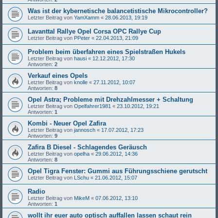
Was ist der kybernetische balancetistische Mikrocontroller?
Letzter Beitrag von
YamXamm
«
28.06.2013, 19:19
Lavanttal Rallye Opel Corsa OPC Rallye Cup
Letzter Beitrag von
PPeter
«
22.04.2013, 21:09
Problem beim überfahren eines Spielstraßen Hukels
Letzter Beitrag von
hausi
«
12.12.2012, 17:30
Antworten:
2
Verkauf eines Opels
Letzter Beitrag von
knolle
«
27.11.2012, 10:07
Antworten:
8
Opel Astra; Probleme mit Drehzahlmesser + Schaltung
Letzter Beitrag von
Opelfahrer1981
«
23.10.2012, 19:21
Antworten:
1
Kombi - Neuer Opel Zafira
Letzter Beitrag von
jannosch
«
17.07.2012, 17:23
Antworten:
9
Zafira B Diesel - Schlagendes Geräusch
Letzter Beitrag von
opelha
«
29.06.2012, 14:36
Antworten:
8
Opel Tigra Fenster: Gummi aus Führungsschiene gerutscht
Letzter Beitrag von
LSchu
«
21.06.2012, 15:07
Radio
Letzter Beitrag von
MikeM
«
07.06.2012, 13:10
Antworten:
1
wollt ihr euer auto optisch auffallen lassen schaut rein