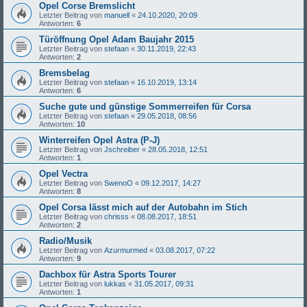
Opel Corse Bremslicht
Letzter Beitrag von
manuell
«
24.10.2020, 20:09
Antworten:
6
Türöffnung Opel Adam Baujahr 2015
Letzter Beitrag von
stefaan
«
30.11.2019, 22:43
Antworten:
2
Bremsbelag
Letzter Beitrag von
stefaan
«
16.10.2019, 13:14
Antworten:
6
Suche gute und günstige Sommerreifen für Corsa
Letzter Beitrag von
stefaan
«
29.05.2018, 08:56
Antworten:
10
Winterreifen Opel Astra (P-J)
Letzter Beitrag von
Jschreiber
«
28.05.2018, 12:51
Antworten:
1
Opel Vectra
Letzter Beitrag von
SwenoO
«
09.12.2017, 14:27
Antworten:
8
Opel Corsa lässt mich auf der Autobahn im Stich
Letzter Beitrag von
chrisss
«
08.08.2017, 18:51
Antworten:
2
Radio/Musik
Letzter Beitrag von
Azurmurmed
«
03.08.2017, 07:22
Antworten:
9
Dachbox für Astra Sports Tourer
Letzter Beitrag von
lukkas
«
31.05.2017, 09:31
Antworten:
1