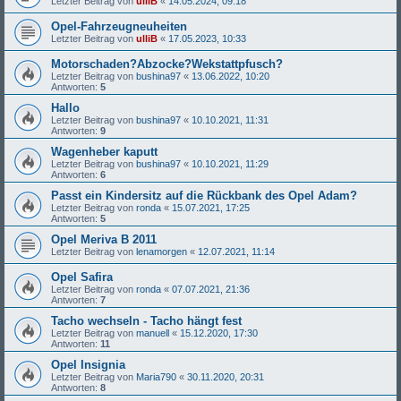
Letzter Beitrag von
ulliB
«
14.05.2024, 09:18
Opel-Fahrzeugneuheiten
Letzter Beitrag von
ulliB
«
17.05.2023, 10:33
Motorschaden?Abzocke?Wekstattpfusch?
Letzter Beitrag von
bushina97
«
13.06.2022, 10:20
Antworten:
5
Hallo
Letzter Beitrag von
bushina97
«
10.10.2021, 11:31
Antworten:
9
Wagenheber kaputt
Letzter Beitrag von
bushina97
«
10.10.2021, 11:29
Antworten:
6
Passt ein Kindersitz auf die Rückbank des Opel Adam?
Letzter Beitrag von
ronda
«
15.07.2021, 17:25
Antworten:
5
Opel Meriva B 2011
Letzter Beitrag von
lenamorgen
«
12.07.2021, 11:14
Opel Safira
Letzter Beitrag von
ronda
«
07.07.2021, 21:36
Antworten:
7
Tacho wechseln - Tacho hängt fest
Letzter Beitrag von
manuell
«
15.12.2020, 17:30
Antworten:
11
Opel Insignia
Letzter Beitrag von
Maria790
«
30.11.2020, 20:31
Antworten:
8