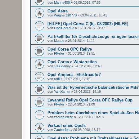
von
Manny400
»
06.09.2015, 07:53
Opel Astra
von
Wagner110770
»
09.04.2011, 16:41
[HILFE] Opel Corsa C (bj. 08/2003) [HILFE]
von
OpelCorsa93
»
15.01.2015, 21:37
Partikelfilter für Dieselfahrzeuge reinigen lasse
von
Maade
»
23.01.2014, 11:12
Opel Corsa OPC Rallye
von
PPeter
»
31.03.2013, 19:51
Opel Corsa c Winterreifen
von
1988danny
»
24.12.2010, 12:40
Opel Ampera - Elektroauto?
von
refill
»
24.07.2011, 12:10
Was ist der kybernetische balancetistische Mikr
von
YamXamm
»
28.06.2013, 19:19
Lavanttal Rallye Opel Corsa OPC Rallye Cup
von
PPeter
»
22.04.2013, 21:09
Problem beim überfahren eines Spielstraßen H
von
zafirab19cdti
»
12.11.2012, 16:18
Verkauf eines Opels
von
Zauberfee
»
26.06.2008, 16:14
Opel Astra; Probleme mit Drehzahlmesser + Sc