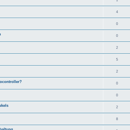
4
0
n
0
2
5
2
ocontroller?
0
0
ukels
2
8
haltung