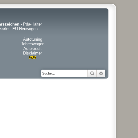
hrszeichen
-
Pda-Halter
arkt
-
EU-Neuwagen
-
Autotuning
Jahreswagen
Autokredit
Disclaimer
Suche
Erweiterte Suche