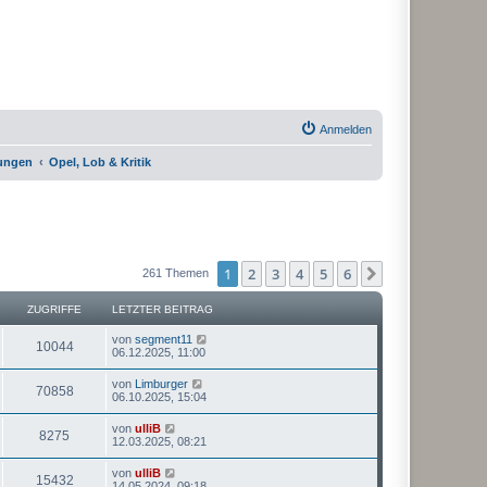
Anmelden
rungen
Opel, Lob & Kritik
1
2
3
4
5
6
Nächste
261 Themen
ZUGRIFFE
LETZTER BEITRAG
von
segment11
10044
06.12.2025, 11:00
von
Limburger
70858
06.10.2025, 15:04
von
ulliB
8275
12.03.2025, 08:21
von
ulliB
15432
14.05.2024, 09:18