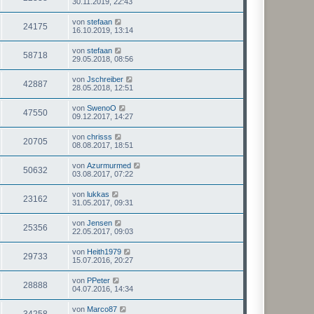
30.11.2019, 22:43
von
stefaan
24175
16.10.2019, 13:14
von
stefaan
58718
29.05.2018, 08:56
von
Jschreiber
42887
28.05.2018, 12:51
von
SwenoO
47550
09.12.2017, 14:27
von
chrisss
20705
08.08.2017, 18:51
von
Azurmurmed
50632
03.08.2017, 07:22
von
lukkas
23162
31.05.2017, 09:31
von
Jensen
25356
22.05.2017, 09:03
von
Heith1979
29733
15.07.2016, 20:27
von
PPeter
28888
04.07.2016, 14:34
von
Marco87
34258