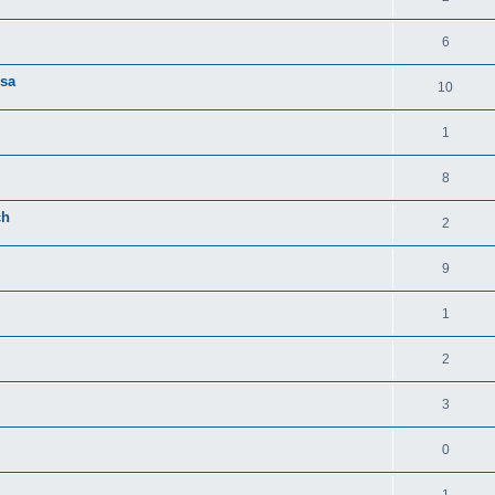
6
rsa
10
1
8
ch
2
9
1
2
3
0
1