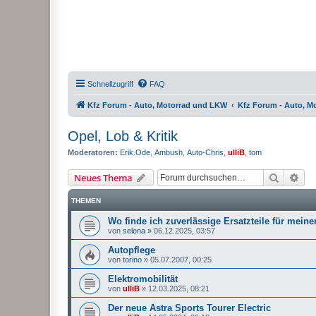
Schnellzugriff
FAQ
Kfz Forum - Auto, Motorrad und LKW
Kfz Forum - Auto, M
Opel, Lob & Kritik
Moderatoren:
Erik.Ode
,
Ambush
,
Auto-Chris
,
ulliB
,
tom
Suche
Erw
Neues Thema
THEMEN
Wo finde ich zuverlässige Ersatzteile für mein
von
selena
»
06.12.2025, 03:57
Autopflege
von
torino
»
05.07.2007, 00:25
Elektromobilität
von
ulliB
»
12.03.2025, 08:21
Der neue Astra Sports Tourer Electric