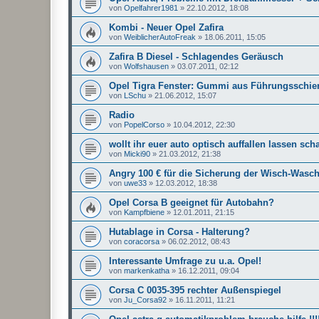
von
Opelfahrer1981
»
22.10.2012, 18:08
Kombi - Neuer Opel Zafira
von
WeiblicherAutoFreak
»
18.06.2011, 15:05
Zafira B Diesel - Schlagendes Geräusch
von
Wolfshausen
»
03.07.2011, 02:12
Opel Tigra Fenster: Gummi aus Führungsschie
von
LSchu
»
21.06.2012, 15:07
Radio
von
PopelCorso
»
10.04.2012, 22:30
wollt ihr euer auto optisch auffallen lassen scha
von
Micki90
»
21.03.2012, 21:38
Angry 100 € für die Sicherung der Wisch-Wasc
von
uwe33
»
12.03.2012, 18:38
Opel Corsa B geeignet für Autobahn?
von
Kampfbiene
»
12.01.2011, 21:15
Hutablage in Corsa - Halterung?
von
coracorsa
»
06.02.2012, 08:43
Interessante Umfrage zu u.a. Opel!
von
markenkatha
»
16.12.2011, 09:04
Corsa C 0035-395 rechter Außenspiegel
von
Ju_Corsa92
»
16.11.2011, 11:21