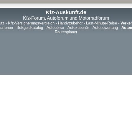
Kfz-Auskunft.de
Kfz-Forum, Autoforum und Motorradforum
utz
-
Kfz-Versicherungsvergleich
-
Handyzubehör
-
Last-Minute-Reise
-
Verke
ulferien
-
Bußgeldkatalog
-
Autobörse
-
Autozubehör
-
Autobewertung
-
Autom
Routenplaner