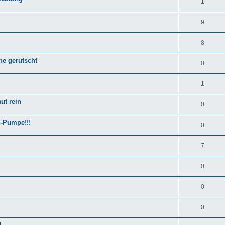
1
9
8
ne gerutscht
0
1
ut rein
0
h-Pumpe!!!
0
7
0
0
0