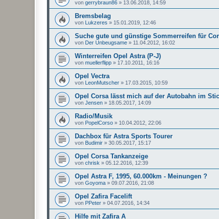
von
gerrybraun86
»
13.06.2018, 14:59
Bremsbelag
von
Lukzeres
»
15.01.2019, 12:46
Suche gute und günstige Sommerreifen für Co
von
Der Unbeugsame
»
11.04.2012, 16:02
Winterreifen Opel Astra (P-J)
von
muellerflipp
»
17.10.2011, 16:16
Opel Vectra
von
LeonMutscher
»
17.03.2015, 10:59
Opel Corsa lässt mich auf der Autobahn im Sti
von
Jensen
»
18.05.2017, 14:09
Radio/Musik
von
PopelCorso
»
10.04.2012, 22:06
Dachbox für Astra Sports Tourer
von
Budimir
»
30.05.2017, 15:17
Opel Corsa Tankanzeige
von
chrisk
»
05.12.2016, 12:39
Opel Astra F, 1995, 60.000km - Meinungen ?
von
Goyoma
»
09.07.2016, 21:08
Opel Zafira Facelift
von
PPeter
»
04.07.2016, 14:34
Hilfe mit Zafira A