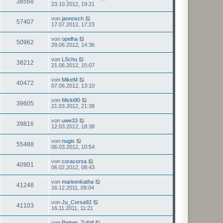
38568
23.10.2012, 19:21
von
jannosch
57407
17.07.2012, 17:23
von
opelha
50962
29.06.2012, 14:36
von
LSchu
38212
21.06.2012, 15:07
von
MikeM
40472
07.06.2012, 13:10
von
Micki90
39605
21.03.2012, 21:38
von
uwe33
39816
12.03.2012, 18:38
von
nugis
55488
06.03.2012, 10:54
von
coracorsa
40901
06.02.2012, 08:43
von
markenkatha
41248
16.12.2011, 09:04
von
Ju_Corsa92
41103
16.11.2011, 11:21
von
Reiner_Zufall