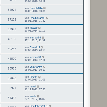
19.02.2016, 16:11
von
Daniel2014
52074
16.02.2016, 10:34
von
OpelCorsa93
37222
15.01.2015, 21:37
von
Maade
33973
23.01.2014, 11:12
von
iceman88
40132
27.11.2013, 12:32
von
Chewkol
50256
17.08.2013, 20:58
von
iceman88
48500
12.07.2013, 12:11
von
YamXamm
35565
28.06.2013, 19:19
von
PPeter
37670
22.04.2013, 21:09
von
hausi
39977
12.12.2012, 17:30
von
knolle
54383
27.11.2012, 10:07
von
Opelfahrer1981