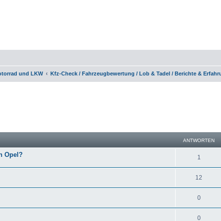
otorrad und LKW
Kfz-Check / Fahrzeugbewertung / Lob & Tadel / Berichte & Erfah
eiterte Suche
ANTWORTEN
en Opel?
1
12
0
0