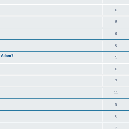
0
5
9
6
el Adam?
5
0
7
11
8
6
2