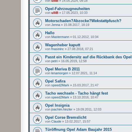
von
ulliB
»
14.05.2024, 09:18
Opel-Fahrzeugneuheiten
von
ulliB
»
17.05.2023, 10:33
Motorschaden?Abzocke?Wekstattpfusch?
von
Jenna
»
15.08.2017, 18:19
Hallo
von
Mastermann
»
01.12.2012, 10:34
Wagenheber kaputt
von
fnasininc
»
27.08.2018, 07:21
Passt ein Kindersitz auf die Rückbank des Op
von
petri
»
16.05.2019, 12:58
Opel Meriva B 2011
von
lenamorgen
»
12.07.2021, 11:14
Opel Safira
von
speed2Mark
»
15.03.2017, 21:47
Tacho wechseln - Tacho hängt fest
von
speed2Mark
»
13.10.2016, 10:47
Opel Insignia
von
joachim.hinzler
»
19.09.2011, 12:03
Opel Corse Bremslicht
von
Claude
»
13.02.2017, 15:57
Türöffnung Opel Adam Baujahr 2015