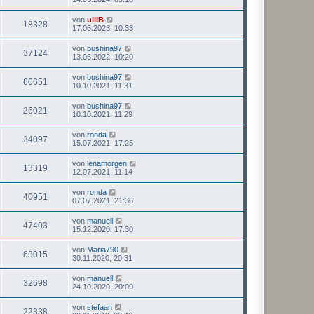
von
ulliB
18328
17.05.2023, 10:33
von
bushina97
37124
13.06.2022, 10:20
von
bushina97
60651
10.10.2021, 11:31
von
bushina97
26021
10.10.2021, 11:29
von
ronda
34097
15.07.2021, 17:25
von
lenamorgen
13319
12.07.2021, 11:14
von
ronda
40951
07.07.2021, 21:36
von
manuell
47403
15.12.2020, 17:30
von
Maria790
63015
30.11.2020, 20:31
von
manuell
32698
24.10.2020, 20:09
von
stefaan
22338