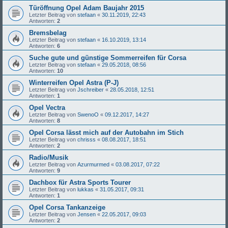
Türöffnung Opel Adam Baujahr 2015
Letzter Beitrag von
stefaan
«
30.11.2019, 22:43
Antworten:
2
Bremsbelag
Letzter Beitrag von
stefaan
«
16.10.2019, 13:14
Antworten:
6
Suche gute und günstige Sommerreifen für Corsa
Letzter Beitrag von
stefaan
«
29.05.2018, 08:56
Antworten:
10
Winterreifen Opel Astra (P-J)
Letzter Beitrag von
Jschreiber
«
28.05.2018, 12:51
Antworten:
1
Opel Vectra
Letzter Beitrag von
SwenoO
«
09.12.2017, 14:27
Antworten:
8
Opel Corsa lässt mich auf der Autobahn im Stich
Letzter Beitrag von
chrisss
«
08.08.2017, 18:51
Antworten:
2
Radio/Musik
Letzter Beitrag von
Azurmurmed
«
03.08.2017, 07:22
Antworten:
9
Dachbox für Astra Sports Tourer
Letzter Beitrag von
lukkas
«
31.05.2017, 09:31
Antworten:
1
Opel Corsa Tankanzeige
Letzter Beitrag von
Jensen
«
22.05.2017, 09:03
Antworten:
2