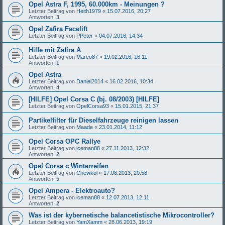
Opel Astra F, 1995, 60.000km - Meinungen ?
Letzter Beitrag von
Heith1979
«
15.07.2016, 20:27
Antworten:
3
Opel Zafira Facelift
Letzter Beitrag von
PPeter
«
04.07.2016, 14:34
Hilfe mit Zafira A
Letzter Beitrag von
Marco87
«
19.02.2016, 16:11
Antworten:
1
Opel Astra
Letzter Beitrag von
Daniel2014
«
16.02.2016, 10:34
Antworten:
4
[HILFE] Opel Corsa C (bj. 08/2003) [HILFE]
Letzter Beitrag von
OpelCorsa93
«
15.01.2015, 21:37
Partikelfilter für Dieselfahrzeuge reinigen lassen
Letzter Beitrag von
Maade
«
23.01.2014, 11:12
Opel Corsa OPC Rallye
Letzter Beitrag von
iceman88
«
27.11.2013, 12:32
Antworten:
2
Opel Corsa c Winterreifen
Letzter Beitrag von
Chewkol
«
17.08.2013, 20:58
Antworten:
5
Opel Ampera - Elektroauto?
Letzter Beitrag von
iceman88
«
12.07.2013, 12:11
Antworten:
2
Was ist der kybernetische balancetistische Mikrocontroller?
Letzter Beitrag von
YamXamm
«
28.06.2013, 19:19