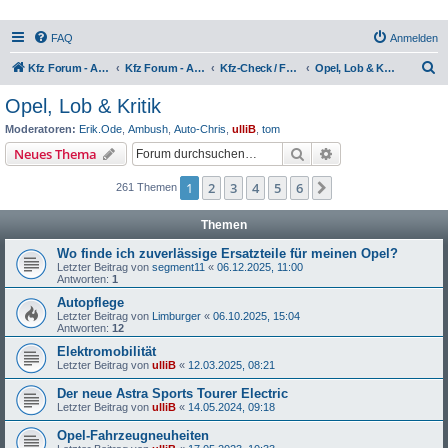
FAQ
Anmelden
S
Kfz Forum - Auto, Motorrad und LKW
Kfz Forum - Auto, Motorrad und LKW
Kfz-Check / Fahrzeugbewertung / Lob & Tadel / Berichte & Erfahrungen
Opel, Lob & Kritik
u
Opel, Lob & Kritik
c
Moderatoren:
Erik.Ode
,
Ambush
,
Auto-Chris
,
ulliB
,
tom
h
Suche
Erweiterte Suche
Neues Thema
e
1
2
3
4
5
6
Nächste
261 Themen
Themen
Wo finde ich zuverlässige Ersatzteile für meinen Opel?
Letzter Beitrag von
segment11
«
06.12.2025, 11:00
Antworten:
1
Autopflege
Letzter Beitrag von
Limburger
«
06.10.2025, 15:04
Antworten:
12
Elektromobilität
Letzter Beitrag von
ulliB
«
12.03.2025, 08:21
Der neue Astra Sports Tourer Electric
Letzter Beitrag von
ulliB
«
14.05.2024, 09:18
Opel-Fahrzeugneuheiten