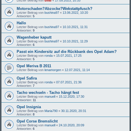
Letzter Beitrag von
ulliB
«
17.05.2023, 10:33
Motorschaden?Abzocke?Wekstattpfusch?
Letzter Beitrag von
bushina97
«
13.06.2022, 10:20
Antworten:
5
Hallo
Letzter Beitrag von
bushina97
«
10.10.2021, 11:31
Antworten:
9
Wagenheber kaputt
Letzter Beitrag von
bushina97
«
10.10.2021, 11:29
Antworten:
6
Passt ein Kindersitz auf die Rückbank des Opel Adam?
Letzter Beitrag von
ronda
«
15.07.2021, 17:25
Antworten:
5
Opel Meriva B 2011
Letzter Beitrag von
lenamorgen
«
12.07.2021, 11:14
Opel Safira
Letzter Beitrag von
ronda
«
07.07.2021, 21:36
Antworten:
7
Tacho wechseln - Tacho hängt fest
Letzter Beitrag von
manuell
«
15.12.2020, 17:30
Antworten:
11
Opel Insignia
Letzter Beitrag von
Maria790
«
30.11.2020, 20:31
Antworten:
8
Opel Corse Bremslicht
Letzter Beitrag von
manuell
«
24.10.2020, 20:09
Antworten:
6