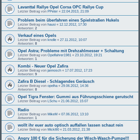
Lavanttal Rallye Opel Corsa OPC Rallye Cup
Letzter Beitrag von
PPeter
«
22.04.2013, 21:09
Problem beim überfahren eines Spielstraßen Hukels
Letzter Beitrag von
hausi
«
12.12.2012, 17:30
Antworten:
2
Verkauf eines Opels
Letzter Beitrag von
knolle
«
27.11.2012, 10:07
Antworten:
8
Opel Astra; Probleme mit Drehzahlmesser + Schaltung
Letzter Beitrag von
Opelfahrer1981
«
23.10.2012, 19:21
Antworten:
1
Kombi - Neuer Opel Zafira
Letzter Beitrag von
jannosch
«
17.07.2012, 17:23
Antworten:
9
Zafira B Diesel - Schlagendes Geräusch
Letzter Beitrag von
opelha
«
29.06.2012, 14:36
Antworten:
8
Opel Tigra Fenster: Gummi aus Führungsschiene gerutscht
Letzter Beitrag von
LSchu
«
21.06.2012, 15:07
Radio
Letzter Beitrag von
MikeM
«
07.06.2012, 13:10
Antworten:
1
wollt ihr euer auto optisch auffallen lassen schaut rein
Letzter Beitrag von
Micki90
«
21.03.2012, 21:38
Angry 100 € für die Sicherung der Wisch-Wasch-Pumpe!!!