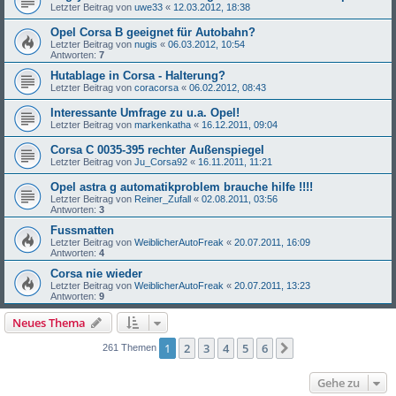
Letzter Beitrag von
uwe33
«
12.03.2012, 18:38
Opel Corsa B geeignet für Autobahn?
Letzter Beitrag von
nugis
«
06.03.2012, 10:54
Antworten:
7
Hutablage in Corsa - Halterung?
Letzter Beitrag von
coracorsa
«
06.02.2012, 08:43
Interessante Umfrage zu u.a. Opel!
Letzter Beitrag von
markenkatha
«
16.12.2011, 09:04
Corsa C 0035-395 rechter Außenspiegel
Letzter Beitrag von
Ju_Corsa92
«
16.11.2011, 11:21
Opel astra g automatikproblem brauche hilfe !!!!
Letzter Beitrag von
Reiner_Zufall
«
02.08.2011, 03:56
Antworten:
3
Fussmatten
Letzter Beitrag von
WeiblicherAutoFreak
«
20.07.2011, 16:09
Antworten:
4
Corsa nie wieder
Letzter Beitrag von
WeiblicherAutoFreak
«
20.07.2011, 13:23
Antworten:
9
Neues Thema
1
2
3
4
5
6
Nächste
261 Themen
Gehe zu