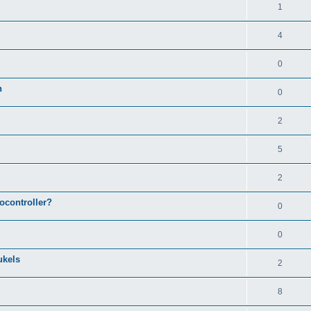
1
4
0
n
0
2
5
2
ocontroller?
0
0
ukels
2
8