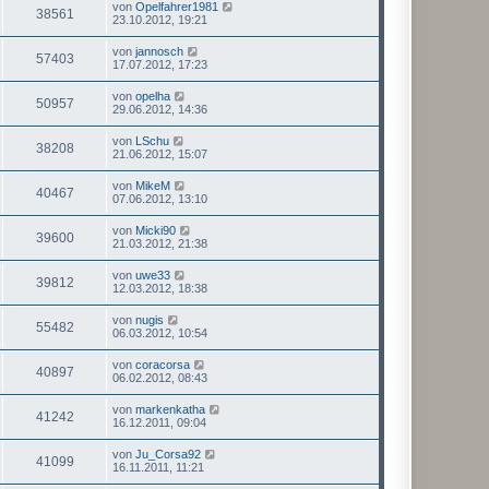
von
Opelfahrer1981
38561
23.10.2012, 19:21
von
jannosch
57403
17.07.2012, 17:23
von
opelha
50957
29.06.2012, 14:36
von
LSchu
38208
21.06.2012, 15:07
von
MikeM
40467
07.06.2012, 13:10
von
Micki90
39600
21.03.2012, 21:38
von
uwe33
39812
12.03.2012, 18:38
von
nugis
55482
06.03.2012, 10:54
von
coracorsa
40897
06.02.2012, 08:43
von
markenkatha
41242
16.12.2011, 09:04
von
Ju_Corsa92
41099
16.11.2011, 11:21