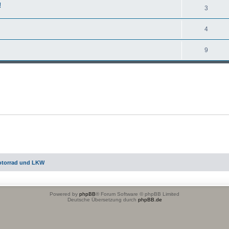
!
3
4
9
otorrad und LKW
Powered by
phpBB
® Forum Software © phpBB Limited
Deutsche Übersetzung durch
phpBB.de