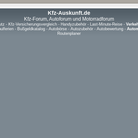
Kfz-Auskunft.de
Kfz-Forum, Autoforum und Motorradforum
utz
-
Kfz-Versicherungsvergleich
-
Handyzubehör
-
Last-Minute-Reise
-
Verke
ulferien
-
Bußgeldkatalog
-
Autobörse
-
Autozubehör
-
Autobewertung
-
Autom
Routenplaner