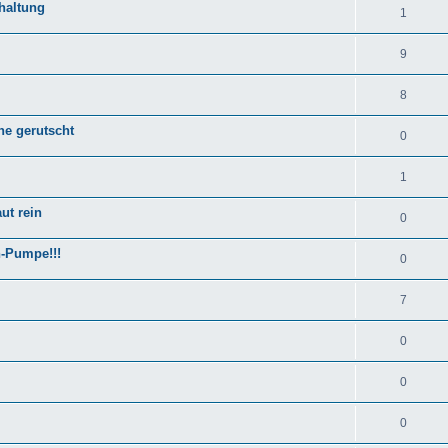
haltung
1
9
8
ne gerutscht
0
1
ut rein
0
h-Pumpe!!!
0
7
0
0
0