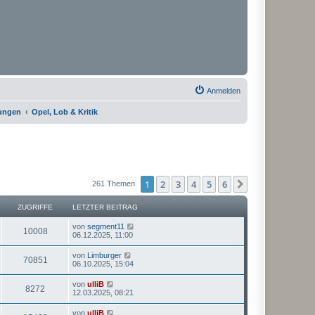
Anmelden
rungen
Opel, Lob & Kritik
1
2
3
4
5
6
Nächste
261 Themen
ZUGRIFFE
LETZTER BEITRAG
von
segment11
10008
06.12.2025, 11:00
von
Limburger
70851
06.10.2025, 15:04
von
ulliB
8272
12.03.2025, 08:21
von
ulliB