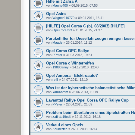
Hilfe mit Zafira A
von
Manny400
»
06.09.2015, 07:53
Opel Astra
von
Wagner110770
»
09.04.2011, 16:41
[HILFE] Opel Corsa C (bj. 08/2003) [HILFE]
von
OpelCorsa93
»
15.01.2015, 21:37
Partikelfilter für Dieselfahrzeuge reinigen lasse
von
Maade
»
23.01.2014, 11:12
Opel Corsa OPC Rallye
von
PPeter
»
31.03.2013, 19:51
Opel Corsa c Winterreifen
von
1988danny
»
24.12.2010, 12:40
Opel Ampera - Elektroauto?
von
refill
»
24.07.2011, 12:10
Was ist der kybernetische balancetistische Mikr
von
YamXamm
»
28.06.2013, 19:19
Lavanttal Rallye Opel Corsa OPC Rallye Cup
von
PPeter
»
22.04.2013, 21:09
Problem beim überfahren eines Spielstraßen H
von
zafirab19cdti
»
12.11.2012, 16:18
Verkauf eines Opels
von
Zauberfee
»
26.06.2008, 16:14