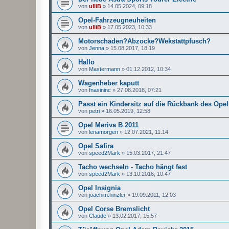
von
ulliB
»
14.05.2024, 09:18
Opel-Fahrzeugneuheiten
von
ulliB
»
17.05.2023, 10:33
Motorschaden?Abzocke?Wekstattpfusch?
von
Jenna
»
15.08.2017, 18:19
Hallo
von
Mastermann
»
01.12.2012, 10:34
Wagenheber kaputt
von
fnasininc
»
27.08.2018, 07:21
Passt ein Kindersitz auf die Rückbank des Op
von
petri
»
16.05.2019, 12:58
Opel Meriva B 2011
von
lenamorgen
»
12.07.2021, 11:14
Opel Safira
von
speed2Mark
»
15.03.2017, 21:47
Tacho wechseln - Tacho hängt fest
von
speed2Mark
»
13.10.2016, 10:47
Opel Insignia
von
joachim.hinzler
»
19.09.2011, 12:03
Opel Corse Bremslicht
von
Claude
»
13.02.2017, 15:57