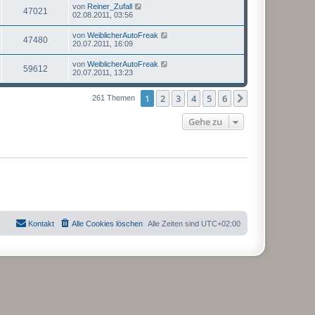
von
Reiner_Zufall
47021
02.08.2011, 03:56
von
WeiblicherAutoFreak
47480
20.07.2011, 16:09
von
WeiblicherAutoFreak
59612
20.07.2011, 13:23
1
2
3
4
5
6
Nächste
261 Themen
Gehe zu
Kontakt
Alle Cookies löschen
Alle Zeiten sind
UTC+02:00