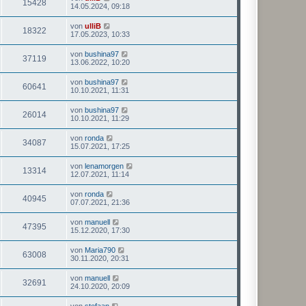
15428
14.05.2024, 09:18
von
ulliB
18322
17.05.2023, 10:33
von
bushina97
37119
13.06.2022, 10:20
von
bushina97
60641
10.10.2021, 11:31
von
bushina97
26014
10.10.2021, 11:29
von
ronda
34087
15.07.2021, 17:25
von
lenamorgen
13314
12.07.2021, 11:14
von
ronda
40945
07.07.2021, 21:36
von
manuell
47395
15.12.2020, 17:30
von
Maria790
63008
30.11.2020, 20:31
von
manuell
32691
24.10.2020, 20:09
von
stefaan