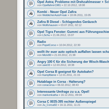
Opel Astra; Probleme mit Drehzahlmesser + Sc
von
Opelfahrer1981
»
22.10.2012, 18:08
Kombi - Neuer Opel Zafira
von
WeiblicherAutoFreak
»
18.06.2011, 15:05
Zafira B Diesel - Schlagendes Geräusch
von
Wolfshausen
»
03.07.2011, 02:12
Opel Tigra Fenster: Gummi aus Führungsschie
von
LSchu
»
21.06.2012, 15:07
Radio
von
PopelCorso
»
10.04.2012, 22:30
wollt ihr euer auto optisch auffallen lassen scha
von
Micki90
»
21.03.2012, 21:38
Angry 100 € für die Sicherung der Wisch-Wasc
von
uwe33
»
12.03.2012, 18:38
Opel Corsa B geeignet für Autobahn?
von
Kampfbiene
»
12.01.2011, 21:15
Hutablage in Corsa - Halterung?
von
coracorsa
»
06.02.2012, 08:43
Interessante Umfrage zu u.a. Opel!
von
markenkatha
»
16.12.2011, 09:04
Corsa C 0035-395 rechter Außenspiegel
von
Ju_Corsa92
»
16.11.2011, 11:21