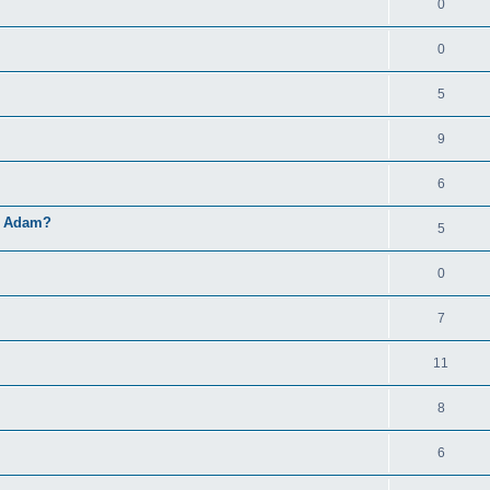
0
0
5
9
6
el Adam?
5
0
7
11
8
6