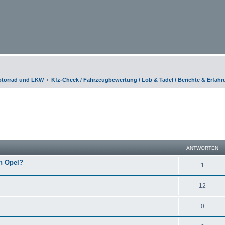
otorrad und LKW
Kfz-Check / Fahrzeugbewertung / Lob & Tadel / Berichte & Erfah
eiterte Suche
ANTWORTEN
en Opel?
1
12
0