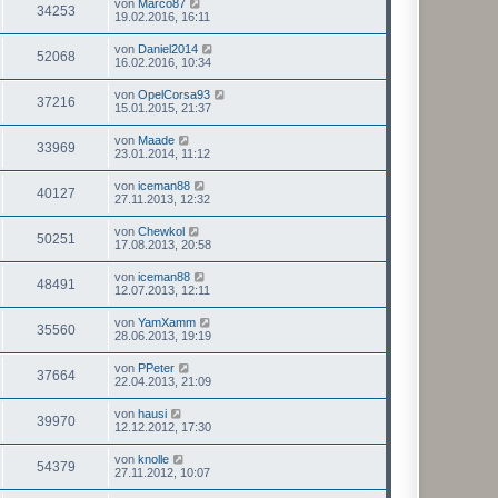
von
Marco87
34253
19.02.2016, 16:11
von
Daniel2014
52068
16.02.2016, 10:34
von
OpelCorsa93
37216
15.01.2015, 21:37
von
Maade
33969
23.01.2014, 11:12
von
iceman88
40127
27.11.2013, 12:32
von
Chewkol
50251
17.08.2013, 20:58
von
iceman88
48491
12.07.2013, 12:11
von
YamXamm
35560
28.06.2013, 19:19
von
PPeter
37664
22.04.2013, 21:09
von
hausi
39970
12.12.2012, 17:30
von
knolle
54379
27.11.2012, 10:07