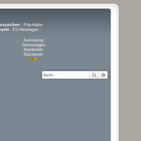
hrszeichen
-
Pda-Halter
arkt
-
EU-Neuwagen
-
Autotuning
Jahreswagen
Autokredit
Disclaimer
Suche
Erweiterte Suche