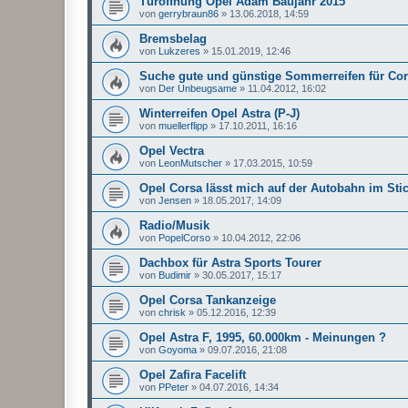
Türöffnung Opel Adam Baujahr 2015
von
gerrybraun86
»
13.06.2018, 14:59
Bremsbelag
von
Lukzeres
»
15.01.2019, 12:46
Suche gute und günstige Sommerreifen für Co
von
Der Unbeugsame
»
11.04.2012, 16:02
Winterreifen Opel Astra (P-J)
von
muellerflipp
»
17.10.2011, 16:16
Opel Vectra
von
LeonMutscher
»
17.03.2015, 10:59
Opel Corsa lässt mich auf der Autobahn im Sti
von
Jensen
»
18.05.2017, 14:09
Radio/Musik
von
PopelCorso
»
10.04.2012, 22:06
Dachbox für Astra Sports Tourer
von
Budimir
»
30.05.2017, 15:17
Opel Corsa Tankanzeige
von
chrisk
»
05.12.2016, 12:39
Opel Astra F, 1995, 60.000km - Meinungen ?
von
Goyoma
»
09.07.2016, 21:08
Opel Zafira Facelift
von
PPeter
»
04.07.2016, 14:34