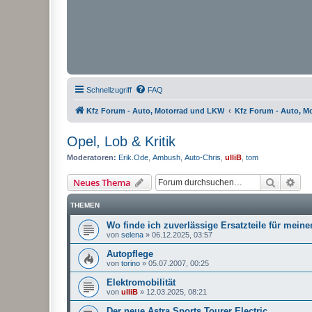
Schnellzugriff
FAQ
Kfz Forum - Auto, Motorrad und LKW
Kfz Forum - Auto, M
Opel, Lob & Kritik
Moderatoren:
Erik.Ode
,
Ambush
,
Auto-Chris
,
ulliB
,
tom
Suche
Erw
Neues Thema
THEMEN
Wo finde ich zuverlässige Ersatzteile für mein
von
selena
»
06.12.2025, 03:57
Autopflege
von
torino
»
05.07.2007, 00:25
Elektromobilität
von
ulliB
»
12.03.2025, 08:21
Der neue Astra Sports Tourer Electric