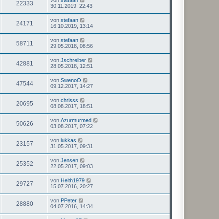
22333
30.11.2019, 22:43
von
stefaan
24171
16.10.2019, 13:14
von
stefaan
58711
29.05.2018, 08:56
von
Jschreiber
42881
28.05.2018, 12:51
von
SwenoO
47544
09.12.2017, 14:27
von
chrisss
20695
08.08.2017, 18:51
von
Azurmurmed
50626
03.08.2017, 07:22
von
lukkas
23157
31.05.2017, 09:31
von
Jensen
25352
22.05.2017, 09:03
von
Heith1979
29727
15.07.2016, 20:27
von
PPeter
28880
04.07.2016, 14:34