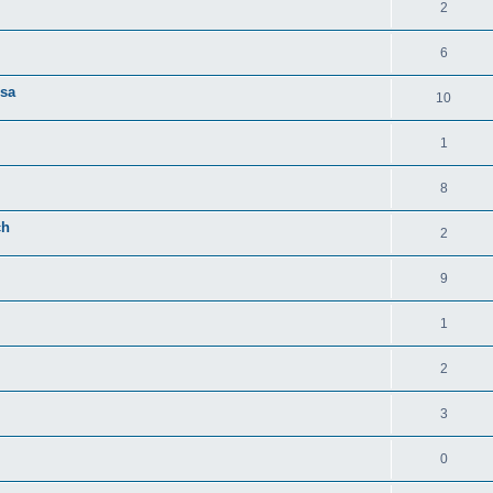
2
6
rsa
10
1
8
ch
2
9
1
2
3
0