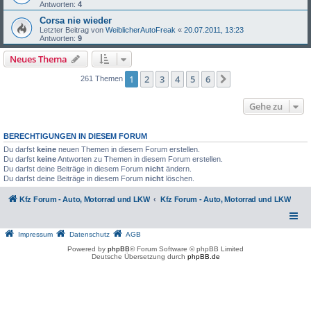
Antworten:
4
Corsa nie wieder
Letzter Beitrag von
WeiblicherAutoFreak
«
20.07.2011, 13:23
Antworten:
9
Neues Thema
1
2
3
4
5
6
Nächste
261 Themen
Gehe zu
BERECHTIGUNGEN IN DIESEM FORUM
Du darfst
keine
neuen Themen in diesem Forum erstellen.
Du darfst
keine
Antworten zu Themen in diesem Forum erstellen.
Du darfst deine Beiträge in diesem Forum
nicht
ändern.
Du darfst deine Beiträge in diesem Forum
nicht
löschen.
Kfz Forum - Auto, Motorrad und LKW
Kfz Forum - Auto, Motorrad und LKW
Impressum
Datenschutz
AGB
Powered by
phpBB
® Forum Software © phpBB Limited
Deutsche Übersetzung durch
phpBB.de