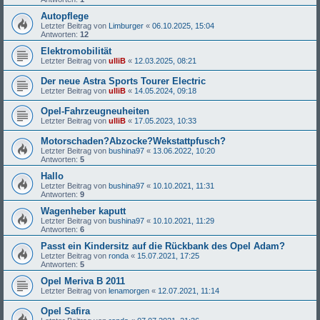
Autopflege
Letzter Beitrag von
Limburger
«
06.10.2025, 15:04
Antworten:
12
Elektromobilität
Letzter Beitrag von
ulliB
«
12.03.2025, 08:21
Der neue Astra Sports Tourer Electric
Letzter Beitrag von
ulliB
«
14.05.2024, 09:18
Opel-Fahrzeugneuheiten
Letzter Beitrag von
ulliB
«
17.05.2023, 10:33
Motorschaden?Abzocke?Wekstattpfusch?
Letzter Beitrag von
bushina97
«
13.06.2022, 10:20
Antworten:
5
Hallo
Letzter Beitrag von
bushina97
«
10.10.2021, 11:31
Antworten:
9
Wagenheber kaputt
Letzter Beitrag von
bushina97
«
10.10.2021, 11:29
Antworten:
6
Passt ein Kindersitz auf die Rückbank des Opel Adam?
Letzter Beitrag von
ronda
«
15.07.2021, 17:25
Antworten:
5
Opel Meriva B 2011
Letzter Beitrag von
lenamorgen
«
12.07.2021, 11:14
Opel Safira