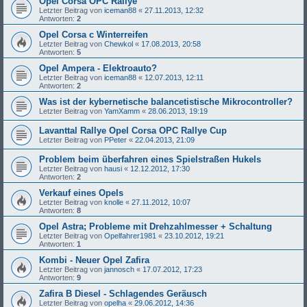
Opel Corsa OPC Rallye
Letzter Beitrag von
iceman88
«
27.11.2013, 12:32
Antworten:
2
Opel Corsa c Winterreifen
Letzter Beitrag von
Chewkol
«
17.08.2013, 20:58
Antworten:
5
Opel Ampera - Elektroauto?
Letzter Beitrag von
iceman88
«
12.07.2013, 12:11
Antworten:
2
Was ist der kybernetische balancetistische Mikrocontroller?
Letzter Beitrag von
YamXamm
«
28.06.2013, 19:19
Lavanttal Rallye Opel Corsa OPC Rallye Cup
Letzter Beitrag von
PPeter
«
22.04.2013, 21:09
Problem beim überfahren eines Spielstraßen Hukels
Letzter Beitrag von
hausi
«
12.12.2012, 17:30
Antworten:
2
Verkauf eines Opels
Letzter Beitrag von
knolle
«
27.11.2012, 10:07
Antworten:
8
Opel Astra; Probleme mit Drehzahlmesser + Schaltung
Letzter Beitrag von
Opelfahrer1981
«
23.10.2012, 19:21
Antworten:
1
Kombi - Neuer Opel Zafira
Letzter Beitrag von
jannosch
«
17.07.2012, 17:23
Antworten:
9
Zafira B Diesel - Schlagendes Geräusch
Letzter Beitrag von
opelha
«
29.06.2012, 14:36