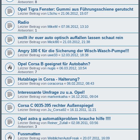
Antworten:
8
Opel Tigra Fenster: Gummi aus Führungsschiene gerutscht
Letzter Beitrag von
LSchu
«
21.06.2012, 15:07
Radio
Letzter Beitrag von
MikeM
«
07.06.2012, 13:10
Antworten:
1
wollt ihr euer auto optisch auffallen lassen schaut rein
Letzter Beitrag von
Micki90
«
21.03.2012, 21:38
Angry 100 € für die Sicherung der Wisch-Wasch-Pumpe!!!
Letzter Beitrag von
uwe33
«
12.03.2012, 18:38
Opel Corsa B geeignet für Autobahn?
Letzter Beitrag von
nugis
«
06.03.2012, 10:54
Antworten:
7
Hutablage in Corsa - Halterung?
Letzter Beitrag von
coracorsa
«
06.02.2012, 08:43
Interessante Umfrage zu u.a. Opel!
Letzter Beitrag von
markenkatha
«
16.12.2011, 09:04
Corsa C 0035-395 rechter Außenspiegel
Letzter Beitrag von
Ju_Corsa92
«
16.11.2011, 11:21
Opel astra g automatikproblem brauche hilfe !!!!
Letzter Beitrag von
Reiner_Zufall
«
02.08.2011, 03:56
Antworten:
3
Fussmatten
Letzter Beitrag von
WeiblicherAutoFreak
«
20.07.2011, 16:09