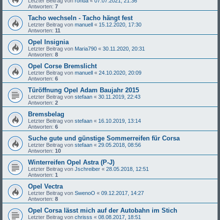
Letzter Beitrag von
ronda
«
07.07.2021, 21:36
Antworten:
7
Tacho wechseln - Tacho hängt fest
Letzter Beitrag von
manuell
«
15.12.2020, 17:30
Antworten:
11
Opel Insignia
Letzter Beitrag von
Maria790
«
30.11.2020, 20:31
Antworten:
8
Opel Corse Bremslicht
Letzter Beitrag von
manuell
«
24.10.2020, 20:09
Antworten:
6
Türöffnung Opel Adam Baujahr 2015
Letzter Beitrag von
stefaan
«
30.11.2019, 22:43
Antworten:
2
Bremsbelag
Letzter Beitrag von
stefaan
«
16.10.2019, 13:14
Antworten:
6
Suche gute und günstige Sommerreifen für Corsa
Letzter Beitrag von
stefaan
«
29.05.2018, 08:56
Antworten:
10
Winterreifen Opel Astra (P-J)
Letzter Beitrag von
Jschreiber
«
28.05.2018, 12:51
Antworten:
1
Opel Vectra
Letzter Beitrag von
SwenoO
«
09.12.2017, 14:27
Antworten:
8
Opel Corsa lässt mich auf der Autobahn im Stich
Letzter Beitrag von
chrisss
«
08.08.2017, 18:51