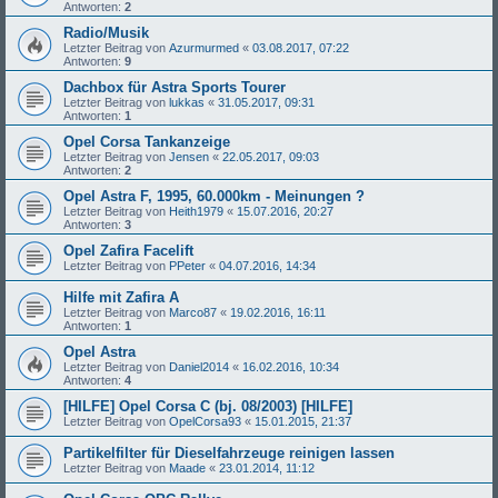
Antworten:
2
Radio/Musik
Letzter Beitrag von
Azurmurmed
«
03.08.2017, 07:22
Antworten:
9
Dachbox für Astra Sports Tourer
Letzter Beitrag von
lukkas
«
31.05.2017, 09:31
Antworten:
1
Opel Corsa Tankanzeige
Letzter Beitrag von
Jensen
«
22.05.2017, 09:03
Antworten:
2
Opel Astra F, 1995, 60.000km - Meinungen ?
Letzter Beitrag von
Heith1979
«
15.07.2016, 20:27
Antworten:
3
Opel Zafira Facelift
Letzter Beitrag von
PPeter
«
04.07.2016, 14:34
Hilfe mit Zafira A
Letzter Beitrag von
Marco87
«
19.02.2016, 16:11
Antworten:
1
Opel Astra
Letzter Beitrag von
Daniel2014
«
16.02.2016, 10:34
Antworten:
4
[HILFE] Opel Corsa C (bj. 08/2003) [HILFE]
Letzter Beitrag von
OpelCorsa93
«
15.01.2015, 21:37
Partikelfilter für Dieselfahrzeuge reinigen lassen
Letzter Beitrag von
Maade
«
23.01.2014, 11:12