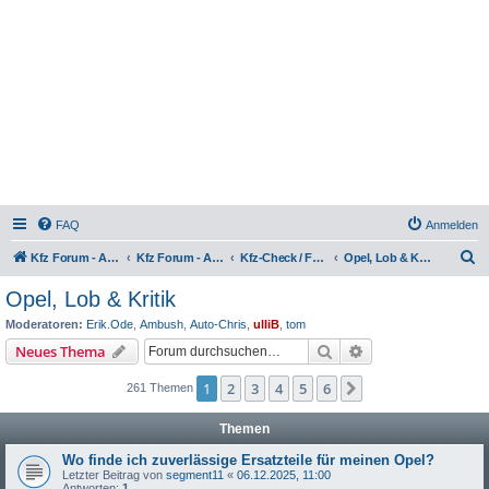
FAQ
Anmelden
S
Kfz Forum - Auto, Motorrad und LKW
Kfz Forum - Auto, Motorrad und LKW
Kfz-Check / Fahrzeugbewertung / Lob & Tadel / Berichte & Erfahrungen
Opel, Lob & Kritik
u
Opel, Lob & Kritik
c
Moderatoren:
Erik.Ode
,
Ambush
,
Auto-Chris
,
ulliB
,
tom
h
Suche
Erweiterte Suche
Neues Thema
e
1
2
3
4
5
6
Nächste
261 Themen
Themen
Wo finde ich zuverlässige Ersatzteile für meinen Opel?
Letzter Beitrag von
segment11
«
06.12.2025, 11:00
Antworten:
1