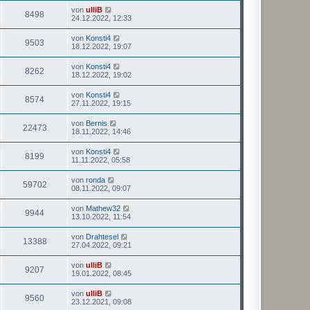
von
ulliB
8498
24.12.2022, 12:33
von
Konsti4
9503
18.12.2022, 19:07
von
Konsti4
8262
18.12.2022, 19:02
von
Konsti4
8574
27.11.2022, 19:15
von
Bernis
22473
18.11.2022, 14:46
von
Konsti4
8199
11.11.2022, 05:58
von
ronda
59702
08.11.2022, 09:07
von
Mathew32
9944
13.10.2022, 11:54
von
Drahtesel
13388
27.04.2022, 09:21
von
ulliB
9207
19.01.2022, 08:45
von
ulliB
9560
23.12.2021, 09:08