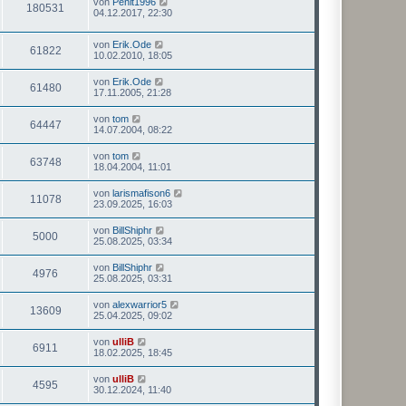
von
Penit1996
180531
04.12.2017, 22:30
von
Erik.Ode
61822
10.02.2010, 18:05
von
Erik.Ode
61480
17.11.2005, 21:28
von
tom
64447
14.07.2004, 08:22
von
tom
63748
18.04.2004, 11:01
von
larismafison6
11078
23.09.2025, 16:03
von
BillShiphr
5000
25.08.2025, 03:34
von
BillShiphr
4976
25.08.2025, 03:31
von
alexwarrior5
13609
25.04.2025, 09:02
von
ulliB
6911
18.02.2025, 18:45
von
ulliB
4595
30.12.2024, 11:40