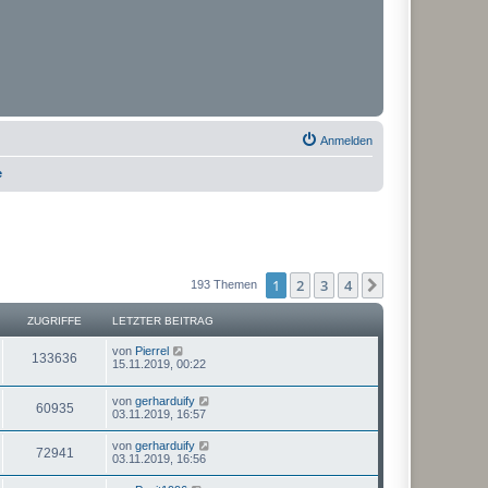
Anmelden
e
1
2
3
4
Nächste
193 Themen
ZUGRIFFE
LETZTER BEITRAG
von
Pierrel
133636
15.11.2019, 00:22
von
gerharduify
60935
03.11.2019, 16:57
von
gerharduify
72941
03.11.2019, 16:56