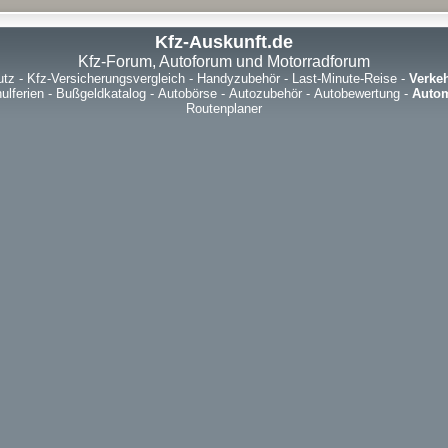
Kfz-Auskunft.de
Kfz-Forum, Autoforum und Motorradforum
utz
-
Kfz-Versicherungsvergleich
-
Handyzubehör
-
Last-Minute-Reise
-
Verke
ulferien
-
Bußgeldkatalog
-
Autobörse
-
Autozubehör
-
Autobewertung
-
Autom
Routenplaner