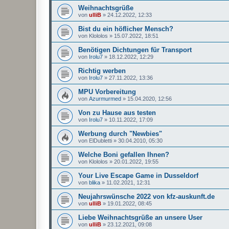
Weihnachtsgrüße
von
ulliB
»
24.12.2022, 12:33
Bist du ein höflicher Mensch?
von
Klololos
»
15.07.2022, 18:51
Benötigen Dichtungen für Transport
von
Irolu7
»
18.12.2022, 12:29
Richtig werben
von
Irolu7
»
27.11.2022, 13:36
MPU Vorbereitung
von
Azurmurmed
»
15.04.2020, 12:56
Von zu Hause aus testen
von
Irolu7
»
10.11.2022, 17:09
Werbung durch "Newbies"
von
ElDubletti
»
30.04.2010, 05:30
Welche Boni gefallen Ihnen?
von
Klololos
»
20.01.2022, 19:55
Your Live Escape Game in Dusseldorf
von
blika
»
11.02.2021, 12:31
Neujahrswünsche 2022 von kfz-auskunft.de
von
ulliB
»
19.01.2022, 08:45
Liebe Weihnachtsgrüße an unsere User
von
ulliB
»
23.12.2021, 09:08