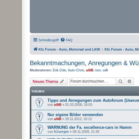
Schnellzugriff
FAQ
Kfz Forum - Auto, Motorrad und LKW
Kfz Forum - Auto, M
Bekanntmachungen, Anregungen & Wü
Moderatoren:
Erik.Ode
,
Auto-Chris
,
ulliB
,
tom
,
willi
Suche
Erw
Neues Thema
THEMEN
Tipps und Anregungen zum Autoforum (Userum
von
ulliB
»
01.03.2008, 16:03
Nur eigene Bilder verwenden
von
ulliB
»
28.11.2012, 15:12
WARNUNG der Fa. excellence-cars in Hamm
von
NJuergen
»
09.11.2009, 21:45