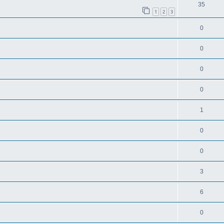
35
1
2
3
0
0
0
0
1
0
0
3
6
0