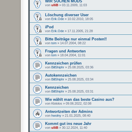
WIR SUCHEN MODS
von
ulliB
»
03.11.2009, 11:03
Löschung diverser User
von
Erik.Ode
»
10.02.2010, 18:05
iPod
von
Erik.Ode
»
17.11.2005, 21:28
Bitte Beiträge nur einmal Posten!!
von
tom
»
14.07.2004, 08:22
Fragen und Antworten
von
tom
»
18.04.2004, 11:01
Kennzeichen prüfen
von
BillShiphr
»
25.08.2025, 03:36
Autokennzeichen
von
BillShiphr
»
25.08.2025, 03:34
Kennzeichen
von
BillShiphr
»
25.08.2025, 03:31
Wie wählt man das beste Casino aus?
von
Klololos
»
09.06.2022, 02:08
Antwortzeiten der Admins
von
hwolny
»
21.01.2025, 08:40
Kommt gut ins neue Jahr
von
ulliB
»
30.12.2024, 11:40