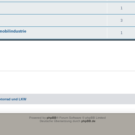
1
3
obilindustrie
1
otorrad und LKW
Powered by
phpBB
® Forum Software © phpBB Limited
Deutsche Übersetzung durch
phpBB.de