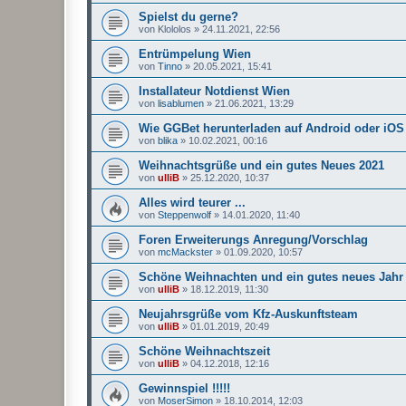
Spielst du gerne?
von
Klololos
»
24.11.2021, 22:56
Entrümpelung Wien
von
Tinno
»
20.05.2021, 15:41
Installateur Notdienst Wien
von
lisablumen
»
21.06.2021, 13:29
Wie GGBet herunterladen auf Android oder iOS
von
blika
»
10.02.2021, 00:16
Weihnachtsgrüße und ein gutes Neues 2021
von
ulliB
»
25.12.2020, 10:37
Alles wird teurer ...
von
Steppenwolf
»
14.01.2020, 11:40
Foren Erweiterungs Anregung/Vorschlag
von
mcMackster
»
01.09.2020, 10:57
Schöne Weihnachten und ein gutes neues Jahr
von
ulliB
»
18.12.2019, 11:30
Neujahrsgrüße vom Kfz-Auskunftsteam
von
ulliB
»
01.01.2019, 20:49
Schöne Weihnachtszeit
von
ulliB
»
04.12.2018, 12:16
Gewinnspiel !!!!!
von
MoserSimon
»
18.10.2014, 12:03