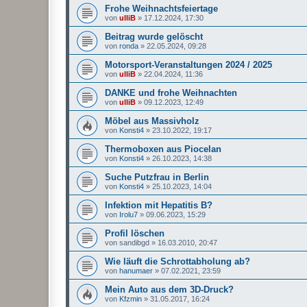
Frohe Weihnachtsfeiertage
von
ulliB
»
17.12.2024, 17:30
Beitrag wurde gelöscht
von
ronda
»
22.05.2024, 09:28
Motorsport-Veranstaltungen 2024 / 2025
von
ulliB
»
22.04.2024, 11:36
DANKE und frohe Weihnachten
von
ulliB
»
09.12.2023, 12:49
Möbel aus Massivholz
von
Konsti4
»
23.10.2022, 19:17
Thermoboxen aus Piocelan
von
Konsti4
»
26.10.2023, 14:38
Suche Putzfrau in Berlin
von
Konsti4
»
25.10.2023, 14:04
Infektion mit Hepatitis B?
von
Irolu7
»
09.06.2023, 15:29
Profil löschen
von
sandibgd
»
16.03.2010, 20:47
Wie läuft die Schrottabholung ab?
von
hanumaer
»
07.02.2021, 23:59
Mein Auto aus dem 3D-Druck?
von
Kfzmin
»
31.05.2017, 16:24