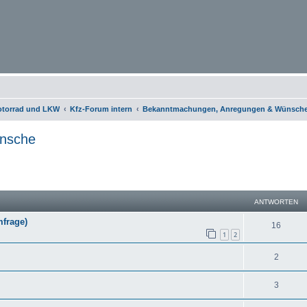
otorrad und LKW
Kfz-Forum intern
Bekanntmachungen, Anregungen & Wünsch
nsche
eiterte Suche
ANTWORTEN
frage)
16
1
2
2
3