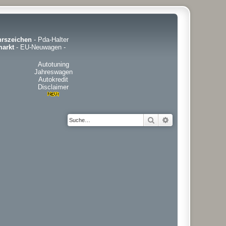
hrszeichen
-
Pda-Halter
arkt
-
EU-Neuwagen
-
Autotuning
Jahreswagen
Autokredit
Disclaimer
Suche
Erweiterte Suche