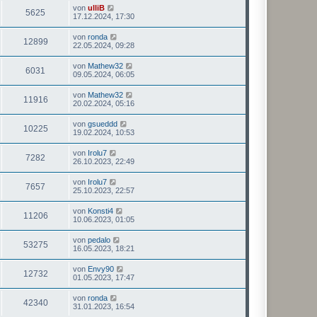
von
ulliB
5625
17.12.2024, 17:30
von
ronda
12899
22.05.2024, 09:28
von
Mathew32
6031
09.05.2024, 06:05
von
Mathew32
11916
20.02.2024, 05:16
von
gsueddd
10225
19.02.2024, 10:53
von
Irolu7
7282
26.10.2023, 22:49
von
Irolu7
7657
25.10.2023, 22:57
von
Konsti4
11206
10.06.2023, 01:05
von
pedalo
53275
16.05.2023, 18:21
von
Envy90
12732
01.05.2023, 17:47
von
ronda
42340
31.01.2023, 16:54