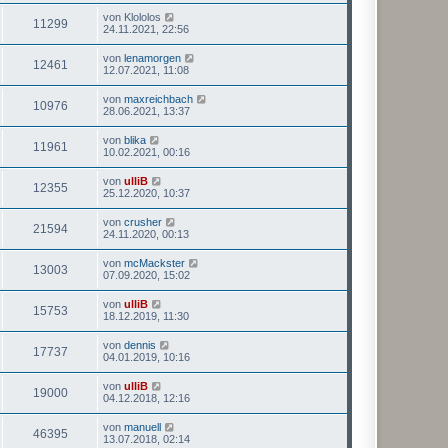
von
Klololos
11299
24.11.2021, 22:56
von
lenamorgen
12461
12.07.2021, 11:08
von
maxreichbach
10976
28.06.2021, 13:37
von
blika
11961
10.02.2021, 00:16
von
ulliB
12355
25.12.2020, 10:37
von
crusher
21594
24.11.2020, 00:13
von
mcMackster
13003
07.09.2020, 15:02
von
ulliB
15753
18.12.2019, 11:30
von
dennis
17737
04.01.2019, 10:16
von
ulliB
19000
04.12.2018, 12:16
von
manuell
46395
13.07.2018, 02:14