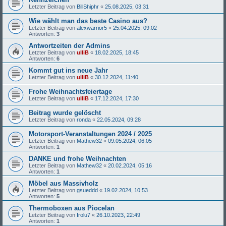
Letzter Beitrag von
BillShiphr
«
25.08.2025, 03:31
Wie wählt man das beste Casino aus?
Letzter Beitrag von
alexwarrior5
«
25.04.2025, 09:02
Antworten:
3
Antwortzeiten der Admins
Letzter Beitrag von
ulliB
«
18.02.2025, 18:45
Antworten:
6
Kommt gut ins neue Jahr
Letzter Beitrag von
ulliB
«
30.12.2024, 11:40
Frohe Weihnachtsfeiertage
Letzter Beitrag von
ulliB
«
17.12.2024, 17:30
Beitrag wurde gelöscht
Letzter Beitrag von
ronda
«
22.05.2024, 09:28
Motorsport-Veranstaltungen 2024 / 2025
Letzter Beitrag von
Mathew32
«
09.05.2024, 06:05
Antworten:
1
DANKE und frohe Weihnachten
Letzter Beitrag von
Mathew32
«
20.02.2024, 05:16
Antworten:
1
Möbel aus Massivholz
Letzter Beitrag von
gsueddd
«
19.02.2024, 10:53
Antworten:
5
Thermoboxen aus Piocelan
Letzter Beitrag von
Irolu7
«
26.10.2023, 22:49
Antworten:
1