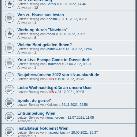
Letzter Beitrag von
Bernis
«
18.11.2022, 14:46
Antworten:
12
Von zu Hause aus testen
Letzter Beitrag von
Konsti4
«
11.11.2022, 05:58
Antworten:
1
Werbung durch "Newbies"
Letzter Beitrag von
ronda
«
08.11.2022, 09:07
Antworten:
8
Welche Boni gefallen Ihnen?
Letzter Beitrag von
Mathew32
«
13.10.2022, 11:54
Antworten:
1
Your Live Escape Game in Dusseldorf
Letzter Beitrag von
Drahtesel
«
27.04.2022, 09:21
Antworten:
1
Neujahrswünsche 2022 von kfz-auskunft.de
Letzter Beitrag von
ulliB
«
19.01.2022, 08:45
Liebe Weihnachtsgrüße an unsere User
Letzter Beitrag von
ulliB
«
23.12.2021, 09:08
Spielst du gerne?
Letzter Beitrag von
Klololos
«
24.11.2021, 22:56
Entrümpelung Wien
Letzter Beitrag von
lenamorgen
«
12.07.2021, 11:08
Antworten:
1
Installateur Notdienst Wien
Letzter Beitrag von
maxreichbach
«
28.06.2021, 13:37
Antworten:
1