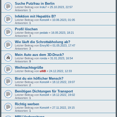
Suche Putzfrau in Berlin
Letzter Beitrag von
Irolu7
«
25.10.2023, 22:57
Antworten:
1
Infektion mit Hepatitis B?
Letzter Beitrag von
Konsti4
«
10.06.2023, 01:05
Antworten:
1
Profil löschen
Letzter Beitrag von
pedalo
«
16.05.2023, 18:21
Antworten:
3
Wie läuft die Schrottabholung ab?
Letzter Beitrag von
Envy90
«
01.05.2023, 17:47
Antworten:
3
Mein Auto aus dem 3D-Druck?
Letzter Beitrag von
ronda
«
31.01.2023, 16:54
Antworten:
9
Weihnachtsgrüße
Letzter Beitrag von
ulliB
«
24.12.2022, 12:33
Bist du ein höflicher Mensch?
Letzter Beitrag von
Konsti4
«
18.12.2022, 19:07
Antworten:
2
Benötigen Dichtungen für Transport
Letzter Beitrag von
Konsti4
«
18.12.2022, 19:02
Antworten:
1
Richtig werben
Letzter Beitrag von
Konsti4
«
27.11.2022, 19:15
Antworten:
1
MPU Vorbereitung