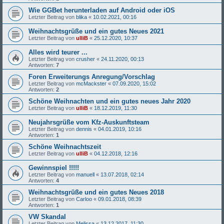
Wie GGBet herunterladen auf Android oder iOS
Letzter Beitrag von
blika
«
10.02.2021, 00:16
Weihnachtsgrüße und ein gutes Neues 2021
Letzter Beitrag von
ulliB
«
25.12.2020, 10:37
Alles wird teurer ...
Letzter Beitrag von
crusher
«
24.11.2020, 00:13
Antworten:
7
Foren Erweiterungs Anregung/Vorschlag
Letzter Beitrag von
mcMackster
«
07.09.2020, 15:02
Antworten:
2
Schöne Weihnachten und ein gutes neues Jahr 2020
Letzter Beitrag von
ulliB
«
18.12.2019, 11:30
Neujahrsgrüße vom Kfz-Auskunftsteam
Letzter Beitrag von
dennis
«
04.01.2019, 10:16
Antworten:
1
Schöne Weihnachtszeit
Letzter Beitrag von
ulliB
«
04.12.2018, 12:16
Gewinnspiel !!!!!
Letzter Beitrag von
manuell
«
13.07.2018, 02:14
Antworten:
4
Weihnachtsgrüße und ein gutes Neues 2018
Letzter Beitrag von
Carloo
«
09.01.2018, 08:39
Antworten:
1
VW Skandal
Letzter Beitrag von
Melissa
«
13.12.2017, 11:30