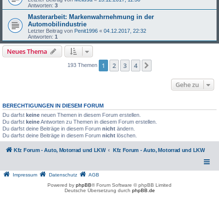
Antworten:
3
Masterarbeit: Markenwahrnehmung in der
Automobilindustrie
Letzter Beitrag von
Penit1996
«
04.12.2017, 22:32
Antworten:
1
Neues Thema
1
2
3
4
Nächste
193 Themen
Gehe zu
BERECHTIGUNGEN IN DIESEM FORUM
Du darfst
keine
neuen Themen in diesem Forum erstellen.
Du darfst
keine
Antworten zu Themen in diesem Forum erstellen.
Du darfst deine Beiträge in diesem Forum
nicht
ändern.
Du darfst deine Beiträge in diesem Forum
nicht
löschen.
Kfz Forum - Auto, Motorrad und LKW
Kfz Forum - Auto, Motorrad und LKW
Impressum
Datenschutz
AGB
Powered by
phpBB
® Forum Software © phpBB Limited
Deutsche Übersetzung durch
phpBB.de