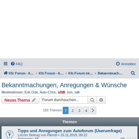
FAQ
Anmelden
S
Kfz Forum - Auto, Motorrad und LKW
Kfz Forum - Auto, Motorrad und LKW
Kfz-Forum intern
Bekanntmachungen, Anregungen & Wünsche
u
Bekanntmachungen, Anregungen & Wünsche
c
Moderatoren:
Erik.Ode
,
Auto-Chris
,
ulliB
,
tom
,
willi
h
Suche
Erweiterte Suche
Neues Thema
e
1
2
3
4
Nächste
193 Themen
Themen
Tipps und Anregungen zum Autoforum (Userumfrage)
Letzter Beitrag von
Pierrel
«
15.11.2019, 00:22
Antworten:
16