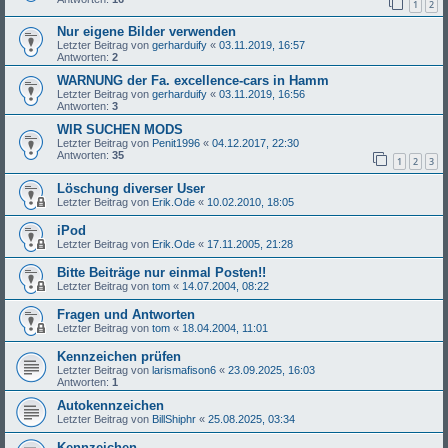
1
2
Nur eigene Bilder verwenden
Letzter Beitrag von
gerharduify
«
03.11.2019, 16:57
Antworten:
2
WARNUNG der Fa. excellence-cars in Hamm
Letzter Beitrag von
gerharduify
«
03.11.2019, 16:56
Antworten:
3
WIR SUCHEN MODS
Letzter Beitrag von
Penit1996
«
04.12.2017, 22:30
Antworten:
35
1
2
3
Löschung diverser User
Letzter Beitrag von
Erik.Ode
«
10.02.2010, 18:05
iPod
Letzter Beitrag von
Erik.Ode
«
17.11.2005, 21:28
Bitte Beiträge nur einmal Posten!!
Letzter Beitrag von
tom
«
14.07.2004, 08:22
Fragen und Antworten
Letzter Beitrag von
tom
«
18.04.2004, 11:01
Kennzeichen prüfen
Letzter Beitrag von
larismafison6
«
23.09.2025, 16:03
Antworten:
1
Autokennzeichen
Letzter Beitrag von
BillShiphr
«
25.08.2025, 03:34
Kennzeichen