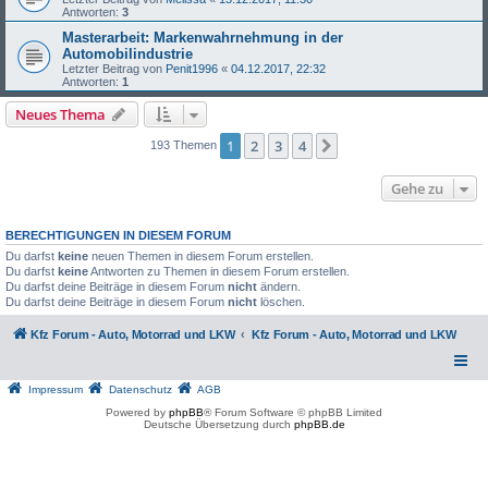
Antworten:
3
Masterarbeit: Markenwahrnehmung in der
Automobilindustrie
Letzter Beitrag von
Penit1996
«
04.12.2017, 22:32
Antworten:
1
Neues Thema
1
2
3
4
Nächste
193 Themen
Gehe zu
BERECHTIGUNGEN IN DIESEM FORUM
Du darfst
keine
neuen Themen in diesem Forum erstellen.
Du darfst
keine
Antworten zu Themen in diesem Forum erstellen.
Du darfst deine Beiträge in diesem Forum
nicht
ändern.
Du darfst deine Beiträge in diesem Forum
nicht
löschen.
Kfz Forum - Auto, Motorrad und LKW
Kfz Forum - Auto, Motorrad und LKW
Impressum
Datenschutz
AGB
Powered by
phpBB
® Forum Software © phpBB Limited
Deutsche Übersetzung durch
phpBB.de