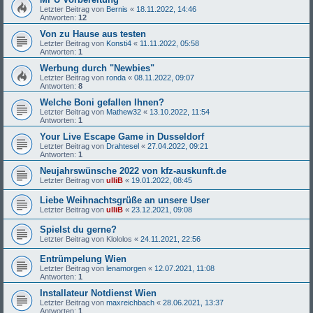
Letzter Beitrag von
Bernis
«
18.11.2022, 14:46
Antworten:
12
Von zu Hause aus testen
Letzter Beitrag von
Konsti4
«
11.11.2022, 05:58
Antworten:
1
Werbung durch "Newbies"
Letzter Beitrag von
ronda
«
08.11.2022, 09:07
Antworten:
8
Welche Boni gefallen Ihnen?
Letzter Beitrag von
Mathew32
«
13.10.2022, 11:54
Antworten:
1
Your Live Escape Game in Dusseldorf
Letzter Beitrag von
Drahtesel
«
27.04.2022, 09:21
Antworten:
1
Neujahrswünsche 2022 von kfz-auskunft.de
Letzter Beitrag von
ulliB
«
19.01.2022, 08:45
Liebe Weihnachtsgrüße an unsere User
Letzter Beitrag von
ulliB
«
23.12.2021, 09:08
Spielst du gerne?
Letzter Beitrag von
Klololos
«
24.11.2021, 22:56
Entrümpelung Wien
Letzter Beitrag von
lenamorgen
«
12.07.2021, 11:08
Antworten:
1
Installateur Notdienst Wien
Letzter Beitrag von
maxreichbach
«
28.06.2021, 13:37
Antworten:
1