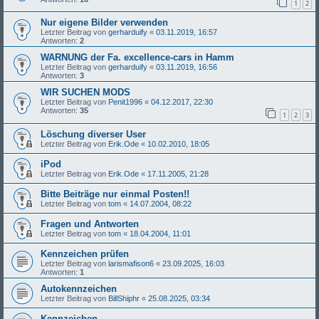
1
2
Nur eigene Bilder verwenden
Letzter Beitrag von
gerharduify
«
03.11.2019, 16:57
Antworten:
2
WARNUNG der Fa. excellence-cars in Hamm
Letzter Beitrag von
gerharduify
«
03.11.2019, 16:56
Antworten:
3
WIR SUCHEN MODS
Letzter Beitrag von
Penit1996
«
04.12.2017, 22:30
Antworten:
35
1
2
3
Löschung diverser User
Letzter Beitrag von
Erik.Ode
«
10.02.2010, 18:05
iPod
Letzter Beitrag von
Erik.Ode
«
17.11.2005, 21:28
Bitte Beiträge nur einmal Posten!!
Letzter Beitrag von
tom
«
14.07.2004, 08:22
Fragen und Antworten
Letzter Beitrag von
tom
«
18.04.2004, 11:01
Kennzeichen prüfen
Letzter Beitrag von
larismafison6
«
23.09.2025, 16:03
Antworten:
1
Autokennzeichen
Letzter Beitrag von
BillShiphr
«
25.08.2025, 03:34
Kennzeichen