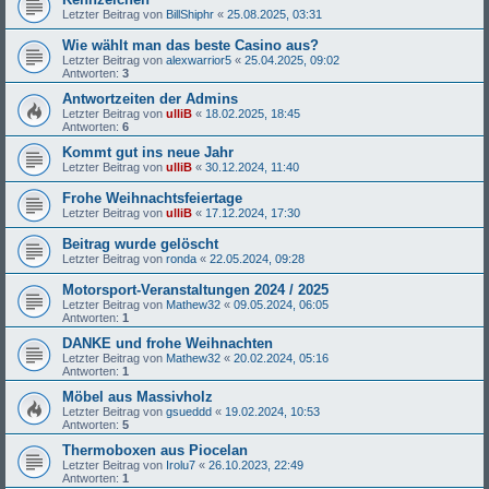
Letzter Beitrag von
BillShiphr
«
25.08.2025, 03:31
Wie wählt man das beste Casino aus?
Letzter Beitrag von
alexwarrior5
«
25.04.2025, 09:02
Antworten:
3
Antwortzeiten der Admins
Letzter Beitrag von
ulliB
«
18.02.2025, 18:45
Antworten:
6
Kommt gut ins neue Jahr
Letzter Beitrag von
ulliB
«
30.12.2024, 11:40
Frohe Weihnachtsfeiertage
Letzter Beitrag von
ulliB
«
17.12.2024, 17:30
Beitrag wurde gelöscht
Letzter Beitrag von
ronda
«
22.05.2024, 09:28
Motorsport-Veranstaltungen 2024 / 2025
Letzter Beitrag von
Mathew32
«
09.05.2024, 06:05
Antworten:
1
DANKE und frohe Weihnachten
Letzter Beitrag von
Mathew32
«
20.02.2024, 05:16
Antworten:
1
Möbel aus Massivholz
Letzter Beitrag von
gsueddd
«
19.02.2024, 10:53
Antworten:
5
Thermoboxen aus Piocelan
Letzter Beitrag von
Irolu7
«
26.10.2023, 22:49
Antworten:
1