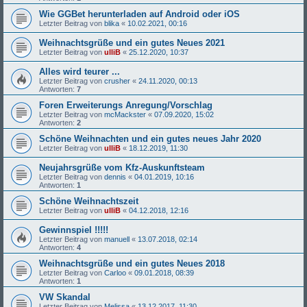
Wie GGBet herunterladen auf Android oder iOS
Letzter Beitrag von
blika
«
10.02.2021, 00:16
Weihnachtsgrüße und ein gutes Neues 2021
Letzter Beitrag von
ulliB
«
25.12.2020, 10:37
Alles wird teurer ...
Letzter Beitrag von
crusher
«
24.11.2020, 00:13
Antworten:
7
Foren Erweiterungs Anregung/Vorschlag
Letzter Beitrag von
mcMackster
«
07.09.2020, 15:02
Antworten:
2
Schöne Weihnachten und ein gutes neues Jahr 2020
Letzter Beitrag von
ulliB
«
18.12.2019, 11:30
Neujahrsgrüße vom Kfz-Auskunftsteam
Letzter Beitrag von
dennis
«
04.01.2019, 10:16
Antworten:
1
Schöne Weihnachtszeit
Letzter Beitrag von
ulliB
«
04.12.2018, 12:16
Gewinnspiel !!!!!
Letzter Beitrag von
manuell
«
13.07.2018, 02:14
Antworten:
4
Weihnachtsgrüße und ein gutes Neues 2018
Letzter Beitrag von
Carloo
«
09.01.2018, 08:39
Antworten:
1
VW Skandal
Letzter Beitrag von
Melissa
«
13.12.2017, 11:30