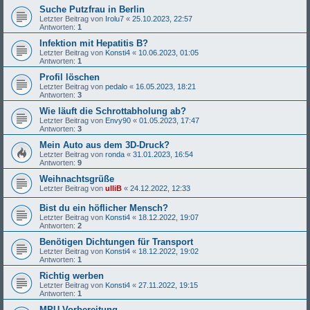
Suche Putzfrau in Berlin
Letzter Beitrag von
Irolu7
«
25.10.2023, 22:57
Antworten:
1
Infektion mit Hepatitis B?
Letzter Beitrag von
Konsti4
«
10.06.2023, 01:05
Antworten:
1
Profil löschen
Letzter Beitrag von
pedalo
«
16.05.2023, 18:21
Antworten:
3
Wie läuft die Schrottabholung ab?
Letzter Beitrag von
Envy90
«
01.05.2023, 17:47
Antworten:
3
Mein Auto aus dem 3D-Druck?
Letzter Beitrag von
ronda
«
31.01.2023, 16:54
Antworten:
9
Weihnachtsgrüße
Letzter Beitrag von
ulliB
«
24.12.2022, 12:33
Bist du ein höflicher Mensch?
Letzter Beitrag von
Konsti4
«
18.12.2022, 19:07
Antworten:
2
Benötigen Dichtungen für Transport
Letzter Beitrag von
Konsti4
«
18.12.2022, 19:02
Antworten:
1
Richtig werben
Letzter Beitrag von
Konsti4
«
27.11.2022, 19:15
Antworten:
1
MPU Vorbereitung