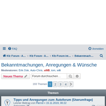
FAQ
Anmelden
S
Kfz Forum - Auto, Motorrad und LKW
Kfz Forum - Auto, Motorrad und LKW
Kfz-Forum intern
Bekanntmachungen, Anregungen & Wünsche
u
Bekanntmachungen, Anregungen & Wünsche
c
Moderatoren:
Erik.Ode
,
Auto-Chris
,
ulliB
,
tom
,
willi
h
Suche
Erweiterte Suche
Neues Thema
e
1
2
3
4
Nächste
193 Themen
Themen
Tipps und Anregungen zum Autoforum (Userumfrage)
Letzter Beitrag von
Pierrel
«
15.11.2019, 00:22
Antworten:
16