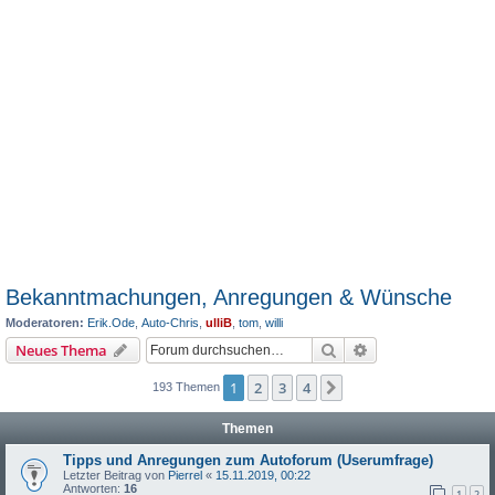
Bekanntmachungen, Anregungen & Wünsche
Moderatoren:
Erik.Ode
,
Auto-Chris
,
ulliB
,
tom
,
willi
Suche
Erweiterte Suche
Neues Thema
1
2
3
4
Nächste
193 Themen
Themen
Tipps und Anregungen zum Autoforum (Userumfrage)
Letzter Beitrag von
Pierrel
«
15.11.2019, 00:22
Antworten:
16
1
2