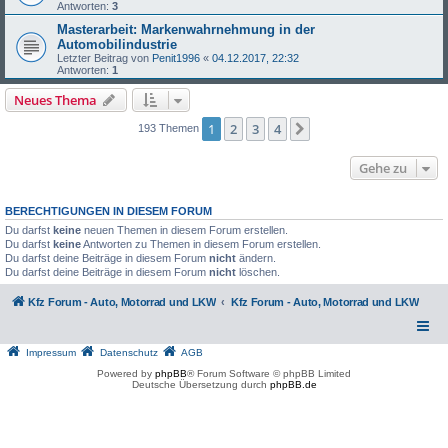
Antworten:
3
Masterarbeit: Markenwahrnehmung in der
Automobilindustrie
Letzter Beitrag von
Penit1996
«
04.12.2017, 22:32
Antworten:
1
Neues Thema
1
2
3
4
Nächste
193 Themen
Gehe zu
BERECHTIGUNGEN IN DIESEM FORUM
Du darfst
keine
neuen Themen in diesem Forum erstellen.
Du darfst
keine
Antworten zu Themen in diesem Forum erstellen.
Du darfst deine Beiträge in diesem Forum
nicht
ändern.
Du darfst deine Beiträge in diesem Forum
nicht
löschen.
Kfz Forum - Auto, Motorrad und LKW
Kfz Forum - Auto, Motorrad und LKW
Impressum
Datenschutz
AGB
Powered by
phpBB
® Forum Software © phpBB Limited
Deutsche Übersetzung durch
phpBB.de