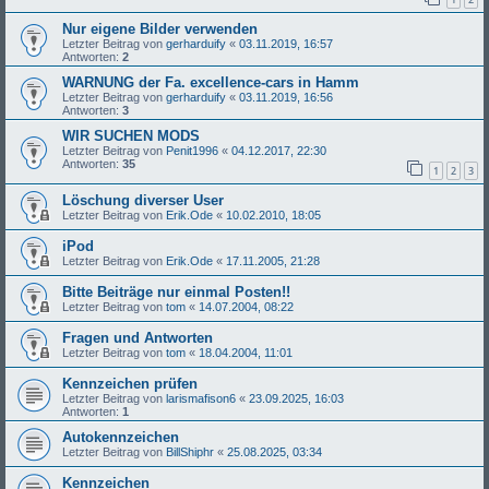
Nur eigene Bilder verwenden
Letzter Beitrag von
gerharduify
«
03.11.2019, 16:57
Antworten:
2
WARNUNG der Fa. excellence-cars in Hamm
Letzter Beitrag von
gerharduify
«
03.11.2019, 16:56
Antworten:
3
WIR SUCHEN MODS
Letzter Beitrag von
Penit1996
«
04.12.2017, 22:30
Antworten:
35
1
2
3
Löschung diverser User
Letzter Beitrag von
Erik.Ode
«
10.02.2010, 18:05
iPod
Letzter Beitrag von
Erik.Ode
«
17.11.2005, 21:28
Bitte Beiträge nur einmal Posten!!
Letzter Beitrag von
tom
«
14.07.2004, 08:22
Fragen und Antworten
Letzter Beitrag von
tom
«
18.04.2004, 11:01
Kennzeichen prüfen
Letzter Beitrag von
larismafison6
«
23.09.2025, 16:03
Antworten:
1
Autokennzeichen
Letzter Beitrag von
BillShiphr
«
25.08.2025, 03:34
Kennzeichen