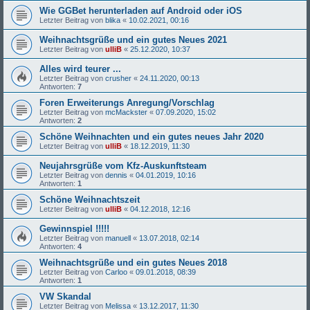
Wie GGBet herunterladen auf Android oder iOS
Letzter Beitrag von
blika
«
10.02.2021, 00:16
Weihnachtsgrüße und ein gutes Neues 2021
Letzter Beitrag von
ulliB
«
25.12.2020, 10:37
Alles wird teurer ...
Letzter Beitrag von
crusher
«
24.11.2020, 00:13
Antworten:
7
Foren Erweiterungs Anregung/Vorschlag
Letzter Beitrag von
mcMackster
«
07.09.2020, 15:02
Antworten:
2
Schöne Weihnachten und ein gutes neues Jahr 2020
Letzter Beitrag von
ulliB
«
18.12.2019, 11:30
Neujahrsgrüße vom Kfz-Auskunftsteam
Letzter Beitrag von
dennis
«
04.01.2019, 10:16
Antworten:
1
Schöne Weihnachtszeit
Letzter Beitrag von
ulliB
«
04.12.2018, 12:16
Gewinnspiel !!!!!
Letzter Beitrag von
manuell
«
13.07.2018, 02:14
Antworten:
4
Weihnachtsgrüße und ein gutes Neues 2018
Letzter Beitrag von
Carloo
«
09.01.2018, 08:39
Antworten:
1
VW Skandal
Letzter Beitrag von
Melissa
«
13.12.2017, 11:30