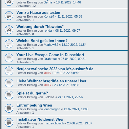
Letzter Beitrag von
Bernis
«
18.11.2022, 14:46
Antworten:
12
Von zu Hause aus testen
Letzter Beitrag von
Konsti4
«
11.11.2022, 05:58
Antworten:
1
Werbung durch "Newbies"
Letzter Beitrag von
ronda
«
08.11.2022, 09:07
Antworten:
8
Welche Boni gefallen Ihnen?
Letzter Beitrag von
Mathew32
«
13.10.2022, 11:54
Antworten:
1
Your Live Escape Game in Dusseldorf
Letzter Beitrag von
Drahtesel
«
27.04.2022, 09:21
Antworten:
1
Neujahrswünsche 2022 von kfz-auskunft.de
Letzter Beitrag von
ulliB
«
19.01.2022, 08:45
Liebe Weihnachtsgrüße an unsere User
Letzter Beitrag von
ulliB
«
23.12.2021, 09:08
Spielst du gerne?
Letzter Beitrag von
Klololos
«
24.11.2021, 22:56
Entrümpelung Wien
Letzter Beitrag von
lenamorgen
«
12.07.2021, 11:08
Antworten:
1
Installateur Notdienst Wien
Letzter Beitrag von
maxreichbach
«
28.06.2021, 13:37
Antworten:
1