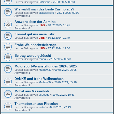
Letzter Beitrag von
BillShiphr
«
25.08.2025, 03:31
Wie wählt man das beste Casino aus?
Letzter Beitrag von
alexwarrior5
«
25.04.2025, 09:02
Antworten:
3
Antwortzeiten der Admins
Letzter Beitrag von
ulliB
«
18.02.2025, 18:45
Antworten:
6
Kommt gut ins neue Jahr
Letzter Beitrag von
ulliB
«
30.12.2024, 11:40
Frohe Weihnachtsfeiertage
Letzter Beitrag von
ulliB
«
17.12.2024, 17:30
Beitrag wurde gelöscht
Letzter Beitrag von
ronda
«
22.05.2024, 09:28
Motorsport-Veranstaltungen 2024 / 2025
Letzter Beitrag von
Mathew32
«
09.05.2024, 06:05
Antworten:
1
DANKE und frohe Weihnachten
Letzter Beitrag von
Mathew32
«
20.02.2024, 05:16
Antworten:
1
Möbel aus Massivholz
Letzter Beitrag von
gsueddd
«
19.02.2024, 10:53
Antworten:
5
Thermoboxen aus Piocelan
Letzter Beitrag von
Irolu7
«
26.10.2023, 22:49
Antworten:
1