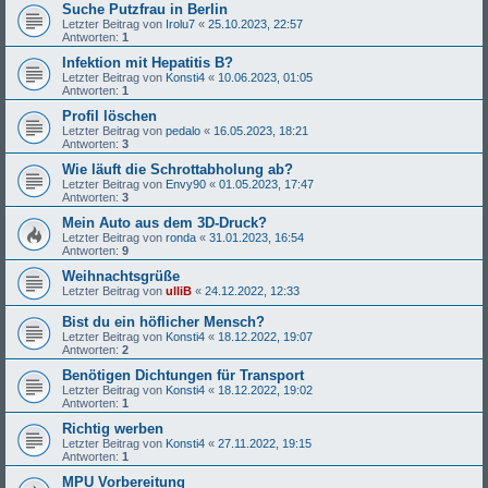
Suche Putzfrau in Berlin
Letzter Beitrag von
Irolu7
«
25.10.2023, 22:57
Antworten:
1
Infektion mit Hepatitis B?
Letzter Beitrag von
Konsti4
«
10.06.2023, 01:05
Antworten:
1
Profil löschen
Letzter Beitrag von
pedalo
«
16.05.2023, 18:21
Antworten:
3
Wie läuft die Schrottabholung ab?
Letzter Beitrag von
Envy90
«
01.05.2023, 17:47
Antworten:
3
Mein Auto aus dem 3D-Druck?
Letzter Beitrag von
ronda
«
31.01.2023, 16:54
Antworten:
9
Weihnachtsgrüße
Letzter Beitrag von
ulliB
«
24.12.2022, 12:33
Bist du ein höflicher Mensch?
Letzter Beitrag von
Konsti4
«
18.12.2022, 19:07
Antworten:
2
Benötigen Dichtungen für Transport
Letzter Beitrag von
Konsti4
«
18.12.2022, 19:02
Antworten:
1
Richtig werben
Letzter Beitrag von
Konsti4
«
27.11.2022, 19:15
Antworten:
1
MPU Vorbereitung