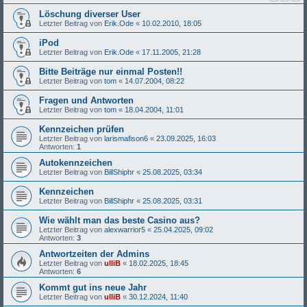
Löschung diverser User
Letzter Beitrag von
Erik.Ode
«
10.02.2010, 18:05
iPod
Letzter Beitrag von
Erik.Ode
«
17.11.2005, 21:28
Bitte Beiträge nur einmal Posten!!
Letzter Beitrag von
tom
«
14.07.2004, 08:22
Fragen und Antworten
Letzter Beitrag von
tom
«
18.04.2004, 11:01
Kennzeichen prüfen
Letzter Beitrag von
larismafison6
«
23.09.2025, 16:03
Antworten:
1
Autokennzeichen
Letzter Beitrag von
BillShiphr
«
25.08.2025, 03:34
Kennzeichen
Letzter Beitrag von
BillShiphr
«
25.08.2025, 03:31
Wie wählt man das beste Casino aus?
Letzter Beitrag von
alexwarrior5
«
25.04.2025, 09:02
Antworten:
3
Antwortzeiten der Admins
Letzter Beitrag von
ulliB
«
18.02.2025, 18:45
Antworten:
6
Kommt gut ins neue Jahr
Letzter Beitrag von
ulliB
«
30.12.2024, 11:40