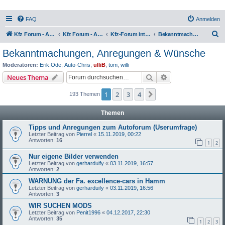
FAQ
Anmelden
S
Kfz Forum - Auto, Motorrad und LKW
Kfz Forum - Auto, Motorrad und LKW
Kfz-Forum intern
Bekanntmachungen, Anregungen & Wünsche
u
Bekanntmachungen, Anregungen & Wünsche
c
Moderatoren:
Erik.Ode
,
Auto-Chris
,
ulliB
,
tom
,
willi
h
Suche
Erweiterte Suche
Neues Thema
e
1
2
3
4
Nächste
193 Themen
Themen
Tipps und Anregungen zum Autoforum (Userumfrage)
Letzter Beitrag von
Pierrel
«
15.11.2019, 00:22
Antworten:
16
1
2
Nur eigene Bilder verwenden
Letzter Beitrag von
gerharduify
«
03.11.2019, 16:57
Antworten:
2
WARNUNG der Fa. excellence-cars in Hamm
Letzter Beitrag von
gerharduify
«
03.11.2019, 16:56
Antworten:
3
WIR SUCHEN MODS
Letzter Beitrag von
Penit1996
«
04.12.2017, 22:30
Antworten:
35
1
2
3