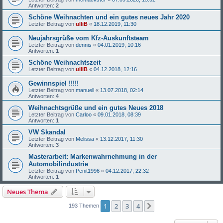
Antworten:
2
Schöne Weihnachten und ein gutes neues Jahr 2020
Letzter Beitrag von
ulliB
«
18.12.2019, 11:30
Neujahrsgrüße vom Kfz-Auskunftsteam
Letzter Beitrag von
dennis
«
04.01.2019, 10:16
Antworten:
1
Schöne Weihnachtszeit
Letzter Beitrag von
ulliB
«
04.12.2018, 12:16
Gewinnspiel !!!!!
Letzter Beitrag von
manuell
«
13.07.2018, 02:14
Antworten:
4
Weihnachtsgrüße und ein gutes Neues 2018
Letzter Beitrag von
Carloo
«
09.01.2018, 08:39
Antworten:
1
VW Skandal
Letzter Beitrag von
Melissa
«
13.12.2017, 11:30
Antworten:
3
Masterarbeit: Markenwahrnehmung in der
Automobilindustrie
Letzter Beitrag von
Penit1996
«
04.12.2017, 22:32
Antworten:
1
Neues Thema
1
2
3
4
Nächste
193 Themen