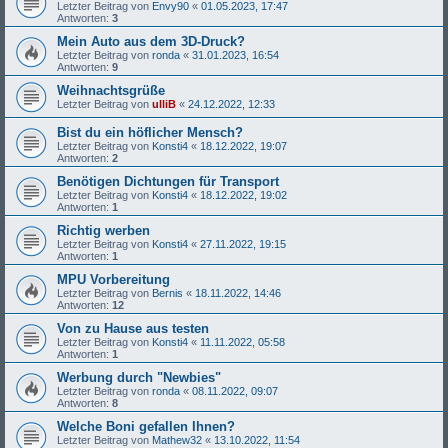
Letzter Beitrag von
Envy90
«
01.05.2023, 17:47
Antworten:
3
Mein Auto aus dem 3D-Druck?
Letzter Beitrag von
ronda
«
31.01.2023, 16:54
Antworten:
9
Weihnachtsgrüße
Letzter Beitrag von
ulliB
«
24.12.2022, 12:33
Bist du ein höflicher Mensch?
Letzter Beitrag von
Konsti4
«
18.12.2022, 19:07
Antworten:
2
Benötigen Dichtungen für Transport
Letzter Beitrag von
Konsti4
«
18.12.2022, 19:02
Antworten:
1
Richtig werben
Letzter Beitrag von
Konsti4
«
27.11.2022, 19:15
Antworten:
1
MPU Vorbereitung
Letzter Beitrag von
Bernis
«
18.11.2022, 14:46
Antworten:
12
Von zu Hause aus testen
Letzter Beitrag von
Konsti4
«
11.11.2022, 05:58
Antworten:
1
Werbung durch "Newbies"
Letzter Beitrag von
ronda
«
08.11.2022, 09:07
Antworten:
8
Welche Boni gefallen Ihnen?
Letzter Beitrag von
Mathew32
«
13.10.2022, 11:54