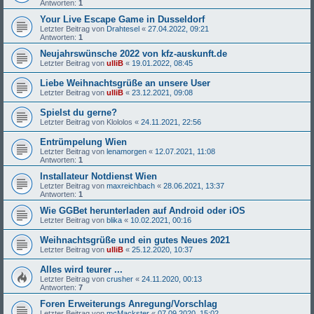
Antworten:
1
Your Live Escape Game in Dusseldorf
Letzter Beitrag von
Drahtesel
«
27.04.2022, 09:21
Antworten:
1
Neujahrswünsche 2022 von kfz-auskunft.de
Letzter Beitrag von
ulliB
«
19.01.2022, 08:45
Liebe Weihnachtsgrüße an unsere User
Letzter Beitrag von
ulliB
«
23.12.2021, 09:08
Spielst du gerne?
Letzter Beitrag von
Klololos
«
24.11.2021, 22:56
Entrümpelung Wien
Letzter Beitrag von
lenamorgen
«
12.07.2021, 11:08
Antworten:
1
Installateur Notdienst Wien
Letzter Beitrag von
maxreichbach
«
28.06.2021, 13:37
Antworten:
1
Wie GGBet herunterladen auf Android oder iOS
Letzter Beitrag von
blika
«
10.02.2021, 00:16
Weihnachtsgrüße und ein gutes Neues 2021
Letzter Beitrag von
ulliB
«
25.12.2020, 10:37
Alles wird teurer ...
Letzter Beitrag von
crusher
«
24.11.2020, 00:13
Antworten:
7
Foren Erweiterungs Anregung/Vorschlag
Letzter Beitrag von
mcMackster
«
07.09.2020, 15:02