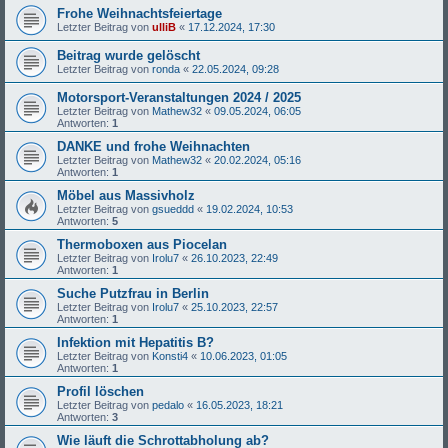
Frohe Weihnachtsfeiertage
Letzter Beitrag von
ulliB
«
17.12.2024, 17:30
Beitrag wurde gelöscht
Letzter Beitrag von
ronda
«
22.05.2024, 09:28
Motorsport-Veranstaltungen 2024 / 2025
Letzter Beitrag von
Mathew32
«
09.05.2024, 06:05
Antworten:
1
DANKE und frohe Weihnachten
Letzter Beitrag von
Mathew32
«
20.02.2024, 05:16
Antworten:
1
Möbel aus Massivholz
Letzter Beitrag von
gsueddd
«
19.02.2024, 10:53
Antworten:
5
Thermoboxen aus Piocelan
Letzter Beitrag von
Irolu7
«
26.10.2023, 22:49
Antworten:
1
Suche Putzfrau in Berlin
Letzter Beitrag von
Irolu7
«
25.10.2023, 22:57
Antworten:
1
Infektion mit Hepatitis B?
Letzter Beitrag von
Konsti4
«
10.06.2023, 01:05
Antworten:
1
Profil löschen
Letzter Beitrag von
pedalo
«
16.05.2023, 18:21
Antworten:
3
Wie läuft die Schrottabholung ab?