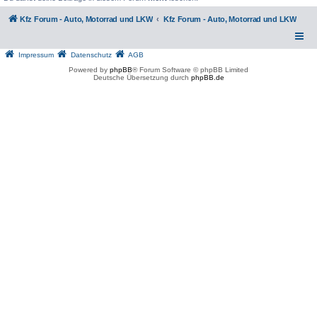
Kfz Forum - Auto, Motorrad und LKW
Kfz Forum - Auto, Motorrad und LKW
Impressum
Datenschutz
AGB
Powered by
phpBB
® Forum Software © phpBB Limited
Deutsche Übersetzung durch
phpBB.de