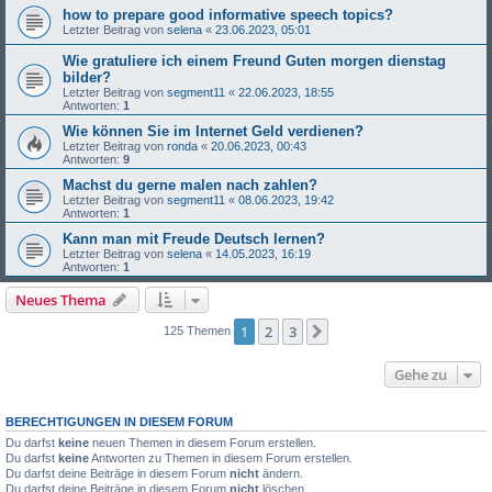
how to prepare good informative speech topics?
Letzter Beitrag von
selena
«
23.06.2023, 05:01
Wie gratuliere ich einem Freund Guten morgen dienstag
bilder?
Letzter Beitrag von
segment11
«
22.06.2023, 18:55
Antworten:
1
Wie können Sie im Internet Geld verdienen?
Letzter Beitrag von
ronda
«
20.06.2023, 00:43
Antworten:
9
Machst du gerne malen nach zahlen?
Letzter Beitrag von
segment11
«
08.06.2023, 19:42
Antworten:
1
Kann man mit Freude Deutsch lernen?
Letzter Beitrag von
selena
«
14.05.2023, 16:19
Antworten:
1
Neues Thema
1
2
3
Nächste
125 Themen
Gehe zu
BERECHTIGUNGEN IN DIESEM FORUM
Du darfst
keine
neuen Themen in diesem Forum erstellen.
Du darfst
keine
Antworten zu Themen in diesem Forum erstellen.
Du darfst deine Beiträge in diesem Forum
nicht
ändern.
Du darfst deine Beiträge in diesem Forum
nicht
löschen.