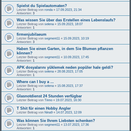
Spielst du Spielautomaten?
Letzter Beitrag von
ronda
«
17.09.2023, 21:34
Antworten:
3
Was wissen Sie über das Erstellen eines Lebenslaufs?
Letzter Beitrag von
selena
«
15.09.2023, 18:07
Antworten:
1
firmenjubilaeum
Letzter Beitrag von
segment11
«
15.09.2023, 10:19
Antworten:
3
Haben Sie einen Garten, in dem Sie Blumen pflanzen
können?
Letzter Beitrag von
segment11
«
10.09.2023, 17:45
Antworten:
1
APK dosyalarını yüklemek neden popüler hale geldi?
Letzter Beitrag von
selena
«
28.08.2023, 17:05
Antworten:
1
Where can I buy a ...
Letzter Beitrag von
selena
«
15.08.2023, 17:37
Antworten:
1
Glasnotdienst 24 Stunden verfügbar
Letzter Beitrag von
Tinno
«
19.07.2023, 16:30
T Shit für einen Hobby Angler
Letzter Beitrag von
Nina9
«
14.07.2023, 12:09
Was können Sie Ihrem Liebsten schenken?
Letzter Beitrag von
segment11
«
13.07.2023, 17:36
Antworten:
1