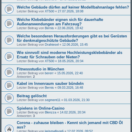
Welche Gebäude dürfen auf keiner Modellbahnanlage fehlen?
Letzter Beitrag von
XT500
«
27.07.2026, 18:08
Welche Klebebänder eignen sich für dauerhafte
Außenanwendungen am Fahrzeug?
Letzter Beitrag von
Bernis
«
22.06.2026, 19:42
Welche besonderen Herausforderungen gibt es bei Gerüsten
für denkmalgeschützte Gebäude?
Letzter Beitrag von
Drahtesel
«
12.06.2026, 15:45
Wie sinnvoll sind moderne Hochleistungsklebebänder als
Ersatz für Schrauben oder Nieten?
Letzter Beitrag von
XT500
«
18.05.2026, 20:34
Fitnessstudio in München
Letzter Beitrag von
bererr
«
15.05.2026, 22:40
Antworten:
2
Kabel im Innenraum sauber bündeln
Letzter Beitrag von
Bernis
«
09.03.2026, 16:48
Beitrag gelöscht
Letzter Beitrag von
segment11
«
01.03.2026, 21:30
Spielens in Online-Casino
Letzter Beitrag von
Blenzza
«
14.02.2026, 20:34
Antworten:
3
Corona - zuhause bleiben - Kennt sich jemand mit CBD Öl
aus?
Letzter Beitrag von
larismafison6
«
12.02.2026, 09:52