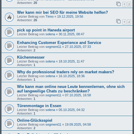
Antworten:
26
1
2
Wer kann mir bei SEO für meine Website helfen?
Letzter Beitrag von
Tinno
«
19.12.2025, 19:56
Antworten:
26
1
2
pick up point in Haneda airport
Letzter Beitrag von
selena
«
30.11.2025, 08:47
Enhancing Customer Experience and Service
Letzter Beitrag von
segment11
«
27.10.2025, 07:33
Antworten:
2
Küchenmesser
Letzter Beitrag von
selena
«
18.10.2025, 11:47
Antworten:
1
Why do professional traders rely on market makers?
Letzter Beitrag von
selena
«
16.10.2025, 18:36
Antworten:
1
Wie kann man online neue Leute kennenlernen, ohne sich
auf langweilige Chats zu beschränken?
Letzter Beitrag von
segment11
«
07.10.2025, 16:58
Antworten:
1
Türenmontage in Essen
Letzter Beitrag von
selena
«
05.10.2025, 04:32
Antworten:
1
Online-Glücksspiel
Letzter Beitrag von
segment11
«
19.09.2025, 04:58
Antworten:
2