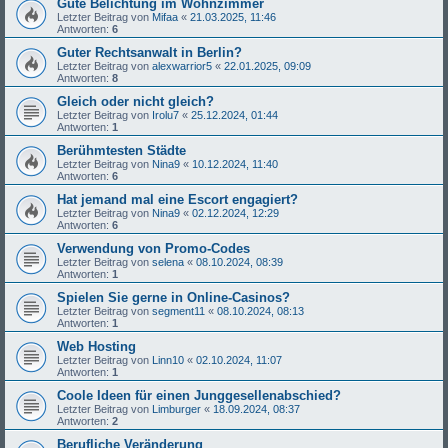
Gute Belichtung im Wohnzimmer
Letzter Beitrag von
Mifaa
«
21.03.2025, 11:46
Antworten:
6
Guter Rechtsanwalt in Berlin?
Letzter Beitrag von
alexwarrior5
«
22.01.2025, 09:09
Antworten:
8
Gleich oder nicht gleich?
Letzter Beitrag von
Irolu7
«
25.12.2024, 01:44
Antworten:
1
Berühmtesten Städte
Letzter Beitrag von
Nina9
«
10.12.2024, 11:40
Antworten:
6
Hat jemand mal eine Escort engagiert?
Letzter Beitrag von
Nina9
«
02.12.2024, 12:29
Antworten:
6
Verwendung von Promo-Codes
Letzter Beitrag von
selena
«
08.10.2024, 08:39
Antworten:
1
Spielen Sie gerne in Online-Casinos?
Letzter Beitrag von
segment11
«
08.10.2024, 08:13
Antworten:
1
Web Hosting
Letzter Beitrag von
Linn10
«
02.10.2024, 11:07
Antworten:
1
Coole Ideen für einen Junggesellenabschied?
Letzter Beitrag von
Limburger
«
18.09.2024, 08:37
Antworten:
2
Berufliche Veränderung