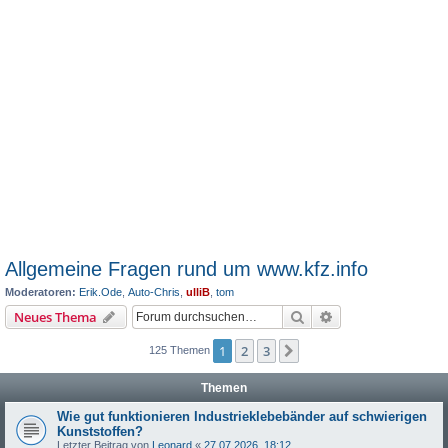
Allgemeine Fragen rund um www.kfz.info
Moderatoren:
Erik.Ode
,
Auto-Chris
,
ulliB
,
tom
Suche
Erweiterte Suche
Neues Thema
1
2
3
Nächste
125 Themen
Themen
Wie gut funktionieren Industrieklebebänder auf schwierigen
Kunststoffen?
Letzter Beitrag von
Leonard
«
27.07.2026, 18:12