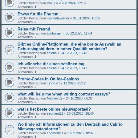
Letzter Beitrag von
Irolu7
«
23.08.2024, 22:16
Antworten:
1
Etwas für die Ehe tun..
Letzter Beitrag von
marlonbwerner
«
31.01.2024, 15:15
Antworten:
2
Reise mit Freund
Letzter Beitrag von
Limburger
«
30.12.2023, 11:04
Antworten:
2
Gibt es Online-Plattformen, die eine breite Auswahl an
Geburtstagsbildern in hoher Qualität anbieten?
Letzter Beitrag von
selena
«
24.12.2023, 13:49
Antworten:
1
ich wünsche dir einen schönen tag
Letzter Beitrag von
selena
«
24.12.2023, 13:47
Antworten:
1
Promo-Codes in Online-Casinos
Letzter Beitrag von
Tinno
«
17.12.2023, 21:12
Antworten:
2
what will help me when writing contrast essays?
Letzter Beitrag von
Mathew32
«
24.10.2023, 06:37
Antworten:
2
wat is het beste online nieuwsportaal?
Letzter Beitrag von
segment11
«
26.09.2023, 16:46
Antworten:
1
Wo finde ich Informationen zu den Deutschland Cabrio
Mietwagenstandorten?
Letzter Beitrag von
segment11
«
19.09.2023, 18:37
Antworten:
1