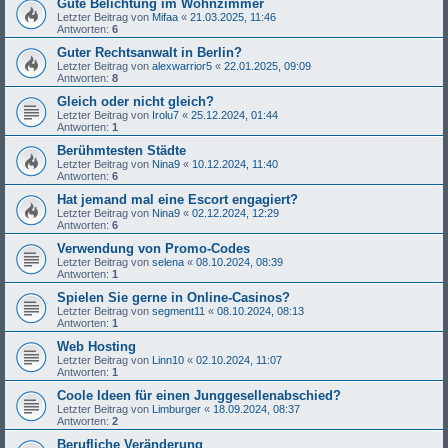
Gute Belichtung im Wohnzimmer
Letzter Beitrag von
Mifaa
«
21.03.2025, 11:46
Antworten:
6
Guter Rechtsanwalt in Berlin?
Letzter Beitrag von
alexwarrior5
«
22.01.2025, 09:09
Antworten:
8
Gleich oder nicht gleich?
Letzter Beitrag von
Irolu7
«
25.12.2024, 01:44
Antworten:
1
Berühmtesten Städte
Letzter Beitrag von
Nina9
«
10.12.2024, 11:40
Antworten:
6
Hat jemand mal eine Escort engagiert?
Letzter Beitrag von
Nina9
«
02.12.2024, 12:29
Antworten:
6
Verwendung von Promo-Codes
Letzter Beitrag von
selena
«
08.10.2024, 08:39
Antworten:
1
Spielen Sie gerne in Online-Casinos?
Letzter Beitrag von
segment11
«
08.10.2024, 08:13
Antworten:
1
Web Hosting
Letzter Beitrag von
Linn10
«
02.10.2024, 11:07
Antworten:
1
Coole Ideen für einen Junggesellenabschied?
Letzter Beitrag von
Limburger
«
18.09.2024, 08:37
Antworten:
2
Berufliche Veränderung