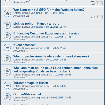
Antworten:
26
1
2
Wer kann mir bei SEO für meine Website helfen?
Letzter Beitrag von
Tinno
«
19.12.2025, 19:56
Antworten:
26
1
2
pick up point in Haneda airport
Letzter Beitrag von
selena
«
30.11.2025, 08:47
Enhancing Customer Experience and Service
Letzter Beitrag von
segment11
«
27.10.2025, 07:33
Antworten:
2
Küchenmesser
Letzter Beitrag von
selena
«
18.10.2025, 11:47
Antworten:
1
Why do professional traders rely on market makers?
Letzter Beitrag von
selena
«
16.10.2025, 18:36
Antworten:
1
Wie kann man online neue Leute kennenlernen, ohne sich
auf langweilige Chats zu beschränken?
Letzter Beitrag von
segment11
«
07.10.2025, 16:58
Antworten:
1
Türenmontage in Essen
Letzter Beitrag von
selena
«
05.10.2025, 04:32
Antworten:
1
Online-Glücksspiel
Letzter Beitrag von
segment11
«
19.09.2025, 04:58
Antworten:
2