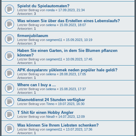
Spielst du Spielautomaten?
Letzter Beitrag von
ronda
«
17.09.2023, 21:34
Antworten:
3
Was wissen Sie über das Erstellen eines Lebenslaufs?
Letzter Beitrag von
selena
«
15.09.2023, 18:07
Antworten:
1
firmenjubilaeum
Letzter Beitrag von
segment11
«
15.09.2023, 10:19
Antworten:
3
Haben Sie einen Garten, in dem Sie Blumen pflanzen
können?
Letzter Beitrag von
segment11
«
10.09.2023, 17:45
Antworten:
1
APK dosyalarını yüklemek neden popüler hale geldi?
Letzter Beitrag von
selena
«
28.08.2023, 17:05
Antworten:
1
Where can I buy a ...
Letzter Beitrag von
selena
«
15.08.2023, 17:37
Antworten:
1
Glasnotdienst 24 Stunden verfügbar
Letzter Beitrag von
Tinno
«
19.07.2023, 16:30
T Shit für einen Hobby Angler
Letzter Beitrag von
Nina9
«
14.07.2023, 12:09
Was können Sie Ihrem Liebsten schenken?
Letzter Beitrag von
segment11
«
13.07.2023, 17:36
Antworten:
1