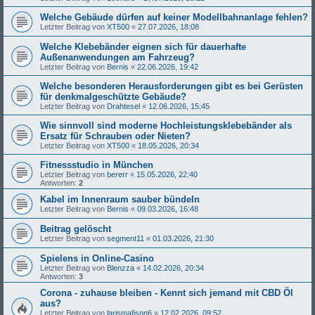
Welche Gebäude dürfen auf keiner Modellbahnanlage fehlen?
Letzter Beitrag von
XT500
«
27.07.2026, 18:08
Welche Klebebänder eignen sich für dauerhafte
Außenanwendungen am Fahrzeug?
Letzter Beitrag von
Bernis
«
22.06.2026, 19:42
Welche besonderen Herausforderungen gibt es bei Gerüsten
für denkmalgeschützte Gebäude?
Letzter Beitrag von
Drahtesel
«
12.06.2026, 15:45
Wie sinnvoll sind moderne Hochleistungsklebebänder als
Ersatz für Schrauben oder Nieten?
Letzter Beitrag von
XT500
«
18.05.2026, 20:34
Fitnessstudio in München
Letzter Beitrag von
bererr
«
15.05.2026, 22:40
Antworten:
2
Kabel im Innenraum sauber bündeln
Letzter Beitrag von
Bernis
«
09.03.2026, 16:48
Beitrag gelöscht
Letzter Beitrag von
segment11
«
01.03.2026, 21:30
Spielens in Online-Casino
Letzter Beitrag von
Blenzza
«
14.02.2026, 20:34
Antworten:
3
Corona - zuhause bleiben - Kennt sich jemand mit CBD Öl
aus?
Letzter Beitrag von
larismafison6
«
12.02.2026, 09:52