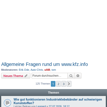
Allgemeine Fragen rund um www.kfz.info
Moderatoren:
Erik.Ode
,
Auto-Chris
,
ulliB
,
tom
Suche
Erweiterte Suche
Neues Thema
1
2
3
Nächste
125 Themen
Themen
Wie gut funktionieren Industrieklebebänder auf schwierigen
Kunststoffen?
Letzter Beitrag von
Leonard
«
27.07.2026, 18:12