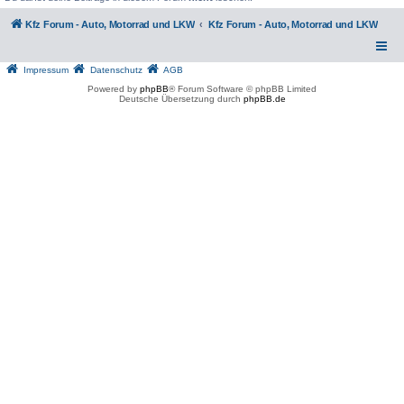
Kfz Forum - Auto, Motorrad und LKW
Kfz Forum - Auto, Motorrad und LKW
Impressum
Datenschutz
AGB
Powered by
phpBB
® Forum Software © phpBB Limited
Deutsche Übersetzung durch
phpBB.de