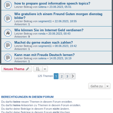
how to prepare good informative speech topics?
Letzter Beitrag von
selena
«
23.06.2023, 05:01
Wie gratuliere ich einem Freund Guten morgen dienstag
bilder?
Letzter Beitrag von
segment11
«
22.06.2023, 18:55
Antworten:
1
Wie können Sie im Internet Geld verdienen?
Letzter Beitrag von
ronda
«
20.06.2023, 00:43
Antworten:
9
Machst du gerne malen nach zahlen?
Letzter Beitrag von
segment11
«
08.06.2023, 19:42
Antworten:
1
Kann man mit Freude Deutsch lernen?
Letzter Beitrag von
selena
«
14.05.2023, 16:19
Antworten:
1
Neues Thema
1
2
3
Nächste
125 Themen
Gehe zu
BERECHTIGUNGEN IN DIESEM FORUM
Du darfst
keine
neuen Themen in diesem Forum erstellen.
Du darfst
keine
Antworten zu Themen in diesem Forum erstellen.
Du darfst deine Beiträge in diesem Forum
nicht
ändern.
Du darfst deine Beiträge in diesem Forum
nicht
löschen.