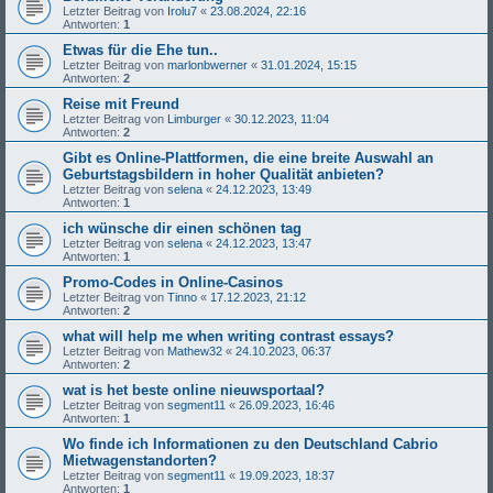
Letzter Beitrag von
Irolu7
«
23.08.2024, 22:16
Antworten:
1
Etwas für die Ehe tun..
Letzter Beitrag von
marlonbwerner
«
31.01.2024, 15:15
Antworten:
2
Reise mit Freund
Letzter Beitrag von
Limburger
«
30.12.2023, 11:04
Antworten:
2
Gibt es Online-Plattformen, die eine breite Auswahl an
Geburtstagsbildern in hoher Qualität anbieten?
Letzter Beitrag von
selena
«
24.12.2023, 13:49
Antworten:
1
ich wünsche dir einen schönen tag
Letzter Beitrag von
selena
«
24.12.2023, 13:47
Antworten:
1
Promo-Codes in Online-Casinos
Letzter Beitrag von
Tinno
«
17.12.2023, 21:12
Antworten:
2
what will help me when writing contrast essays?
Letzter Beitrag von
Mathew32
«
24.10.2023, 06:37
Antworten:
2
wat is het beste online nieuwsportaal?
Letzter Beitrag von
segment11
«
26.09.2023, 16:46
Antworten:
1
Wo finde ich Informationen zu den Deutschland Cabrio
Mietwagenstandorten?
Letzter Beitrag von
segment11
«
19.09.2023, 18:37
Antworten:
1