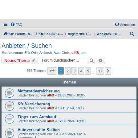
FAQ
Anmelden
S
Kfz Forum - Auto, Motorrad und LKW
Kfz Forum - Auto, Motorrad und LKW
Allgemeine Themen rund ums Kfz
Anbieten / Suchen
u
Anbieten / Suchen
c
Moderatoren:
Erik.Ode
,
Ambush
,
Auto-Chris
,
ulliB
,
tom
h
Suche
Erweiterte Suche
Neues Thema
e
Seite
1
von
13
1
2
3
4
5
13
Nächste
636 Themen
…
Themen
Motorradversicherung
Letzter Beitrag von
ulliB
«
21.03.2025, 10:05
Kfz Versicherung
Letzter Beitrag von
ulliB
«
18.11.2024, 19:17
Tipps zum Autokauf
Letzter Beitrag von
ulliB
«
12.08.2024, 12:31
Autoverkauf in Stetten
Letzter Beitrag von
Irolu7
«
30.05.2024, 00:14
Antworten:
1