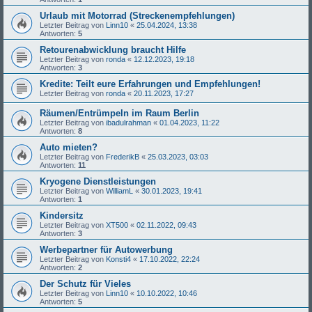
Urlaub mit Motorrad (Streckenempfehlungen)
Letzter Beitrag von
Linn10
«
25.04.2024, 13:38
Antworten:
5
Retourenabwicklung braucht Hilfe
Letzter Beitrag von
ronda
«
12.12.2023, 19:18
Antworten:
3
Kredite: Teilt eure Erfahrungen und Empfehlungen!
Letzter Beitrag von
ronda
«
20.11.2023, 17:27
Räumen/Entrümpeln im Raum Berlin
Letzter Beitrag von
ibadulrahman
«
01.04.2023, 11:22
Antworten:
8
Auto mieten?
Letzter Beitrag von
FrederikB
«
25.03.2023, 03:03
Antworten:
11
Kryogene Dienstleistungen
Letzter Beitrag von
WilliamL
«
30.01.2023, 19:41
Antworten:
1
Kindersitz
Letzter Beitrag von
XT500
«
02.11.2022, 09:43
Antworten:
3
Werbepartner für Autowerbung
Letzter Beitrag von
Konsti4
«
17.10.2022, 22:24
Antworten:
2
Der Schutz für Vieles
Letzter Beitrag von
Linn10
«
10.10.2022, 10:46
Antworten:
5