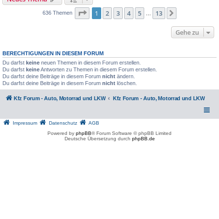
Seite
1
von
13
1
2
3
4
5
13
Nächste
636 Themen
…
Gehe zu
BERECHTIGUNGEN IN DIESEM FORUM
Du darfst
keine
neuen Themen in diesem Forum erstellen.
Du darfst
keine
Antworten zu Themen in diesem Forum erstellen.
Du darfst deine Beiträge in diesem Forum
nicht
ändern.
Du darfst deine Beiträge in diesem Forum
nicht
löschen.
Kfz Forum - Auto, Motorrad und LKW
Kfz Forum - Auto, Motorrad und LKW
Impressum
Datenschutz
AGB
Powered by
phpBB
® Forum Software © phpBB Limited
Deutsche Übersetzung durch
phpBB.de