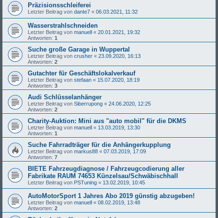
Präzisionsschleiferei
Letzter Beitrag von
dante7
«
06.03.2021, 11:32
Wasserstrahlschneiden
Letzter Beitrag von
manuell
«
20.01.2021, 19:32
Antworten:
1
Suche große Garage in Wuppertal
Letzter Beitrag von
crusher
«
23.09.2020, 16:13
Antworten:
2
Gutachter für Geschäftslokalverkauf
Letzter Beitrag von
stefaan
«
15.07.2020, 18:19
Antworten:
3
Audi Schlüsselanhänger
Letzter Beitrag von
Siberrupong
«
24.06.2020, 12:25
Antworten:
2
Charity-Auktion: Mini aus "auto mobil" für die DKMS
Letzter Beitrag von
manuell
«
13.03.2019, 13:30
Antworten:
1
Suche Fahrradträger für die Anhängerkupplung
Letzter Beitrag von
markus88
«
07.03.2019, 17:09
Antworten:
7
BIETE Fahrzeugdiagnose / Fahrzeugcodierung aller
Fabrikate RAUM 74653 Künzelsau/Schwäbischhall
Letzter Beitrag von
PSTuning
«
13.02.2019, 10:45
AutoMotorSport 1 Jahres Abo 2019 günstig abzugeben!
Letzter Beitrag von
manuell
«
08.02.2019, 13:48
Antworten:
2