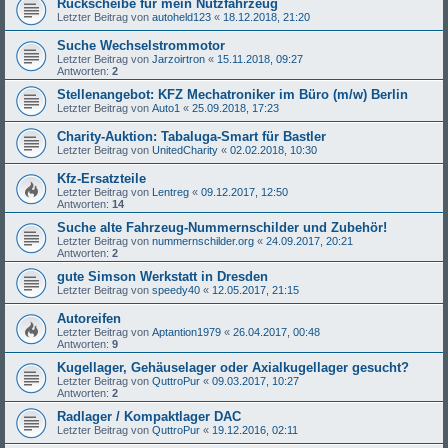
Rückscheibe für mein Nutzfahrzeug
Letzter Beitrag von
autoheld123
«
18.12.2018, 21:20
Suche Wechselstrommotor
Letzter Beitrag von
Jarzoirtron
«
15.11.2018, 09:27
Antworten:
2
Stellenangebot: KFZ Mechatroniker im Büro (m/w) Berlin
Letzter Beitrag von
Auto1
«
25.09.2018, 17:23
Charity-Auktion: Tabaluga-Smart für Bastler
Letzter Beitrag von
UnitedCharity
«
02.02.2018, 10:30
Kfz-Ersatzteile
Letzter Beitrag von
Lentreg
«
09.12.2017, 12:50
Antworten:
14
Suche alte Fahrzeug-Nummernschilder und Zubehör!
Letzter Beitrag von
nummernschilder.org
«
24.09.2017, 20:21
Antworten:
2
gute Simson Werkstatt in Dresden
Letzter Beitrag von
speedy40
«
12.05.2017, 21:15
Autoreifen
Letzter Beitrag von
Aptantion1979
«
26.04.2017, 00:48
Antworten:
9
Kugellager, Gehäuselager oder Axialkugellager gesucht?
Letzter Beitrag von
QuttroPur
«
09.03.2017, 10:27
Antworten:
2
Radlager / Kompaktlager DAC
Letzter Beitrag von
QuttroPur
«
19.12.2016, 02:11