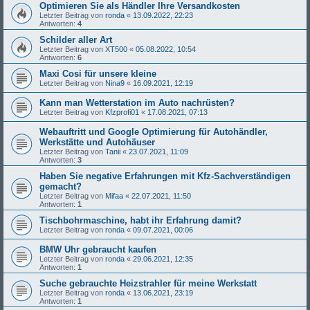
Optimieren Sie als Händler Ihre Versandkosten
Letzter Beitrag von
ronda
«
13.09.2022, 22:23
Antworten:
4
Schilder aller Art
Letzter Beitrag von
XT500
«
05.08.2022, 10:54
Antworten:
6
Maxi Cosi für unsere kleine
Letzter Beitrag von
Nina9
«
16.09.2021, 12:19
Kann man Wetterstation im Auto nachrüsten?
Letzter Beitrag von
Kfzprofi01
«
17.08.2021, 07:13
Webauftritt und Google Optimierung für Autohändler,
Werkstätte und Autohäuser
Letzter Beitrag von
Tanii
«
23.07.2021, 11:09
Antworten:
3
Haben Sie negative Erfahrungen mit Kfz-Sachverständigen
gemacht?
Letzter Beitrag von
Mifaa
«
22.07.2021, 11:50
Antworten:
1
Tischbohrmaschine, habt ihr Erfahrung damit?
Letzter Beitrag von
ronda
«
09.07.2021, 00:06
BMW Uhr gebraucht kaufen
Letzter Beitrag von
ronda
«
29.06.2021, 12:35
Antworten:
1
Suche gebrauchte Heizstrahler für meine Werkstatt
Letzter Beitrag von
ronda
«
13.06.2021, 23:19
Antworten:
1