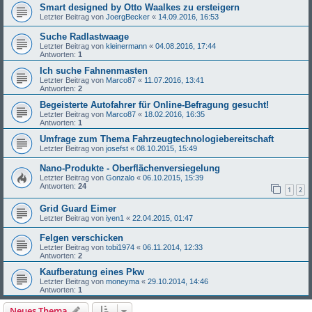
Smart designed by Otto Waalkes zu ersteigern
Letzter Beitrag von
JoergBecker
«
14.09.2016, 16:53
Suche Radlastwaage
Letzter Beitrag von
kleinermann
«
04.08.2016, 17:44
Antworten:
1
Ich suche Fahnenmasten
Letzter Beitrag von
Marco87
«
11.07.2016, 13:41
Antworten:
2
Begeisterte Autofahrer für Online-Befragung gesucht!
Letzter Beitrag von
Marco87
«
18.02.2016, 16:35
Antworten:
1
Umfrage zum Thema Fahrzeugtechnologiebereitschaft
Letzter Beitrag von
josefst
«
08.10.2015, 15:49
Nano-Produkte - Oberflächenversiegelung
Letzter Beitrag von
Gonzalo
«
06.10.2015, 15:39
Antworten:
24
1
2
Grid Guard Eimer
Letzter Beitrag von
iyen1
«
22.04.2015, 01:47
Felgen verschicken
Letzter Beitrag von
tobi1974
«
06.11.2014, 12:33
Antworten:
2
Kaufberatung eines Pkw
Letzter Beitrag von
moneyma
«
29.10.2014, 14:46
Antworten:
1
Neues Thema