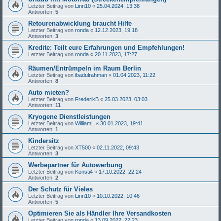
Letzter Beitrag von
Linn10
«
25.04.2024, 13:38
Antworten:
5
Retourenabwicklung braucht Hilfe
Letzter Beitrag von
ronda
«
12.12.2023, 19:18
Antworten:
3
Kredite: Teilt eure Erfahrungen und Empfehlungen!
Letzter Beitrag von
ronda
«
20.11.2023, 17:27
Räumen/Entrümpeln im Raum Berlin
Letzter Beitrag von
ibadulrahman
«
01.04.2023, 11:22
Antworten:
8
Auto mieten?
Letzter Beitrag von
FrederikB
«
25.03.2023, 03:03
Antworten:
11
Kryogene Dienstleistungen
Letzter Beitrag von
WilliamL
«
30.01.2023, 19:41
Antworten:
1
Kindersitz
Letzter Beitrag von
XT500
«
02.11.2022, 09:43
Antworten:
3
Werbepartner für Autowerbung
Letzter Beitrag von
Konsti4
«
17.10.2022, 22:24
Antworten:
2
Der Schutz für Vieles
Letzter Beitrag von
Linn10
«
10.10.2022, 10:46
Antworten:
5
Optimieren Sie als Händler Ihre Versandkosten
Letzter Beitrag von
ronda
«
13.09.2022, 22:23