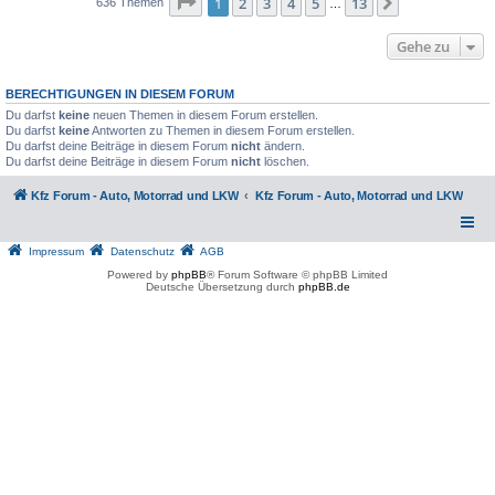
Seite
1
von
13
1
2
3
4
5
13
Nächste
636 Themen
…
Gehe zu
BERECHTIGUNGEN IN DIESEM FORUM
Du darfst
keine
neuen Themen in diesem Forum erstellen.
Du darfst
keine
Antworten zu Themen in diesem Forum erstellen.
Du darfst deine Beiträge in diesem Forum
nicht
ändern.
Du darfst deine Beiträge in diesem Forum
nicht
löschen.
Kfz Forum - Auto, Motorrad und LKW
Kfz Forum - Auto, Motorrad und LKW
Impressum
Datenschutz
AGB
Powered by
phpBB
® Forum Software © phpBB Limited
Deutsche Übersetzung durch
phpBB.de