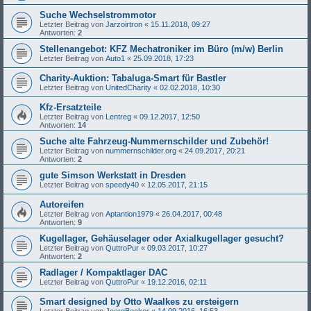
Suche Wechselstrommotor
Letzter Beitrag von
Jarzoirtron
«
15.11.2018, 09:27
Antworten:
2
Stellenangebot: KFZ Mechatroniker im Büro (m/w) Berlin
Letzter Beitrag von
Auto1
«
25.09.2018, 17:23
Charity-Auktion: Tabaluga-Smart für Bastler
Letzter Beitrag von
UnitedCharity
«
02.02.2018, 10:30
Kfz-Ersatzteile
Letzter Beitrag von
Lentreg
«
09.12.2017, 12:50
Antworten:
14
Suche alte Fahrzeug-Nummernschilder und Zubehör!
Letzter Beitrag von
nummernschilder.org
«
24.09.2017, 20:21
Antworten:
2
gute Simson Werkstatt in Dresden
Letzter Beitrag von
speedy40
«
12.05.2017, 21:15
Autoreifen
Letzter Beitrag von
Aptantion1979
«
26.04.2017, 00:48
Antworten:
9
Kugellager, Gehäuselager oder Axialkugellager gesucht?
Letzter Beitrag von
QuttroPur
«
09.03.2017, 10:27
Antworten:
2
Radlager / Kompaktlager DAC
Letzter Beitrag von
QuttroPur
«
19.12.2016, 02:11
Smart designed by Otto Waalkes zu ersteigern
Letzter Beitrag von
JoergBecker
«
14.09.2016, 16:53