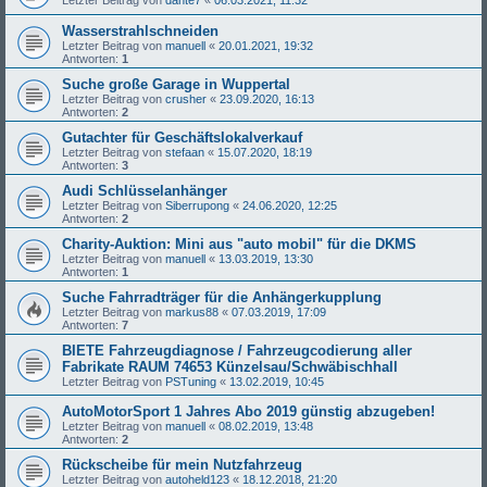
Wasserstrahlschneiden
Letzter Beitrag von
manuell
«
20.01.2021, 19:32
Antworten:
1
Suche große Garage in Wuppertal
Letzter Beitrag von
crusher
«
23.09.2020, 16:13
Antworten:
2
Gutachter für Geschäftslokalverkauf
Letzter Beitrag von
stefaan
«
15.07.2020, 18:19
Antworten:
3
Audi Schlüsselanhänger
Letzter Beitrag von
Siberrupong
«
24.06.2020, 12:25
Antworten:
2
Charity-Auktion: Mini aus "auto mobil" für die DKMS
Letzter Beitrag von
manuell
«
13.03.2019, 13:30
Antworten:
1
Suche Fahrradträger für die Anhängerkupplung
Letzter Beitrag von
markus88
«
07.03.2019, 17:09
Antworten:
7
BIETE Fahrzeugdiagnose / Fahrzeugcodierung aller
Fabrikate RAUM 74653 Künzelsau/Schwäbischhall
Letzter Beitrag von
PSTuning
«
13.02.2019, 10:45
AutoMotorSport 1 Jahres Abo 2019 günstig abzugeben!
Letzter Beitrag von
manuell
«
08.02.2019, 13:48
Antworten:
2
Rückscheibe für mein Nutzfahrzeug
Letzter Beitrag von
autoheld123
«
18.12.2018, 21:20