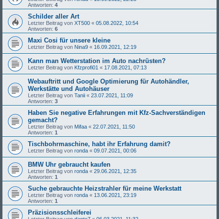
Antworten:
4
Schilder aller Art
Letzter Beitrag von
XT500
«
05.08.2022, 10:54
Antworten:
6
Maxi Cosi für unsere kleine
Letzter Beitrag von
Nina9
«
16.09.2021, 12:19
Kann man Wetterstation im Auto nachrüsten?
Letzter Beitrag von
Kfzprofi01
«
17.08.2021, 07:13
Webauftritt und Google Optimierung für Autohändler,
Werkstätte und Autohäuser
Letzter Beitrag von
Tanii
«
23.07.2021, 11:09
Antworten:
3
Haben Sie negative Erfahrungen mit Kfz-Sachverständigen
gemacht?
Letzter Beitrag von
Mifaa
«
22.07.2021, 11:50
Antworten:
1
Tischbohrmaschine, habt ihr Erfahrung damit?
Letzter Beitrag von
ronda
«
09.07.2021, 00:06
BMW Uhr gebraucht kaufen
Letzter Beitrag von
ronda
«
29.06.2021, 12:35
Antworten:
1
Suche gebrauchte Heizstrahler für meine Werkstatt
Letzter Beitrag von
ronda
«
13.06.2021, 23:19
Antworten:
1
Präzisionsschleiferei
Letzter Beitrag von
dante7
«
06.03.2021, 11:32