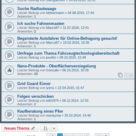
Suche Radlastwaage
Letzter Beitrag von
kleinermann
«
04.08.2016, 17:44
Antworten:
1
Ich suche Fahnenmasten
Letzter Beitrag von
Marco87
«
11.07.2016, 13:41
Antworten:
2
Begeisterte Autofahrer für Online-Befragung gesucht!
Letzter Beitrag von
Marco87
«
18.02.2016, 16:35
Antworten:
1
Umfrage zum Thema Fahrzeugtechnologiebereitschaft
Letzter Beitrag von
josefst
«
08.10.2015, 15:49
Nano-Produkte - Oberflächenversiegelung
Letzter Beitrag von
Gonzalo
«
06.10.2015, 15:39
Antworten:
24
1
2
Grid Guard Eimer
Letzter Beitrag von
iyen1
«
22.04.2015, 01:47
Felgen verschicken
Letzter Beitrag von
tobi1974
«
06.11.2014, 12:33
Antworten:
2
Kaufberatung eines Pkw
Letzter Beitrag von
moneyma
«
29.10.2014, 14:46
Antworten:
1
Neues Thema