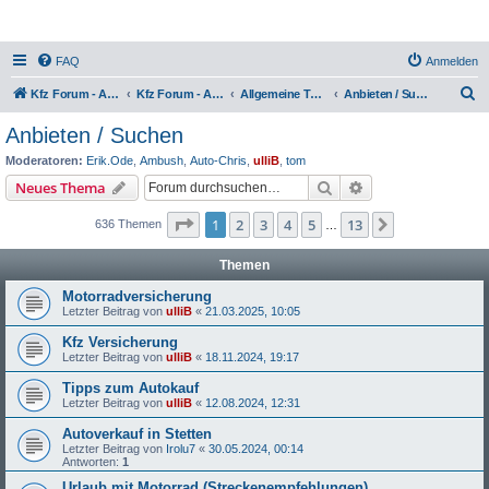
FAQ
Anmelden
S
Kfz Forum - Auto, Motorrad und LKW
Kfz Forum - Auto, Motorrad und LKW
Allgemeine Themen rund ums Kfz
Anbieten / Suchen
u
Anbieten / Suchen
c
Moderatoren:
Erik.Ode
,
Ambush
,
Auto-Chris
,
ulliB
,
tom
h
Suche
Erweiterte Suche
Neues Thema
e
Seite
1
von
13
1
2
3
4
5
13
Nächste
636 Themen
…
Themen
Motorradversicherung
Letzter Beitrag von
ulliB
«
21.03.2025, 10:05
Kfz Versicherung
Letzter Beitrag von
ulliB
«
18.11.2024, 19:17
Tipps zum Autokauf
Letzter Beitrag von
ulliB
«
12.08.2024, 12:31
Autoverkauf in Stetten
Letzter Beitrag von
Irolu7
«
30.05.2024, 00:14
Antworten:
1
Urlaub mit Motorrad (Streckenempfehlungen)