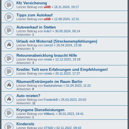
Kfz Versicherung
Letzter Beitrag von
ulliB
«
18.11.2024, 19:17
Tipps zum Autokauf
Letzter Beitrag von
ulliB
«
12.08.2024, 12:31
Autoverkauf in Stetten
Letzter Beitrag von
Irolu7
«
30.05.2024, 00:14
Antworten:
1
Urlaub mit Motorrad (Streckenempfehlungen)
Letzter Beitrag von
Linn10
«
25.04.2024, 13:38
Antworten:
5
Retourenabwicklung braucht Hilfe
Letzter Beitrag von
ronda
«
12.12.2023, 19:18
Antworten:
3
Kredite: Teilt eure Erfahrungen und Empfehlungen!
Letzter Beitrag von
ronda
«
20.11.2023, 17:27
Räumen/Entrümpeln im Raum Berlin
Letzter Beitrag von
ibadulrahman
«
01.04.2023, 11:22
Antworten:
8
Auto mieten?
Letzter Beitrag von
FrederikB
«
25.03.2023, 03:03
Antworten:
11
Kryogene Dienstleistungen
Letzter Beitrag von
WilliamL
«
30.01.2023, 19:41
Antworten:
1
Kindersitz
Letzter Beitrag von
XT500
«
02.11.2022, 09:43