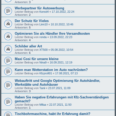
Antworten:
3
Werbepartner für Autowerbung
Letzter Beitrag von
Konsti4
«
17.10.2022, 22:24
Antworten:
2
Der Schutz für Vieles
Letzter Beitrag von
Linn10
«
10.10.2022, 10:46
Antworten:
5
Optimieren Sie als Händler Ihre Versandkosten
Letzter Beitrag von
ronda
«
13.09.2022, 22:23
Antworten:
4
Schilder aller Art
Letzter Beitrag von
XT500
«
05.08.2022, 10:54
Antworten:
6
Maxi Cosi für unsere kleine
Letzter Beitrag von
Nina9
«
16.09.2021, 12:19
Kann man Wetterstation im Auto nachrüsten?
Letzter Beitrag von
Kfzprofi01
«
17.08.2021, 07:13
Webauftritt und Google Optimierung für Autohändler,
Werkstätte und Autohäuser
Letzter Beitrag von
Tanii
«
23.07.2021, 11:09
Antworten:
3
Haben Sie negative Erfahrungen mit Kfz-Sachverständigen
gemacht?
Letzter Beitrag von
Mifaa
«
22.07.2021, 11:50
Antworten:
1
Tischbohrmaschine, habt ihr Erfahrung damit?