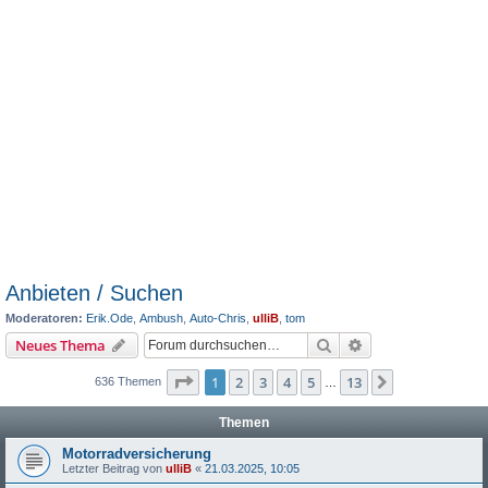
Anbieten / Suchen
Moderatoren:
Erik.Ode
,
Ambush
,
Auto-Chris
,
ulliB
,
tom
Suche
Erweiterte Suche
Neues Thema
Seite
1
von
13
1
2
3
4
5
13
Nächste
636 Themen
…
Themen
Motorradversicherung
Letzter Beitrag von
ulliB
«
21.03.2025, 10:05