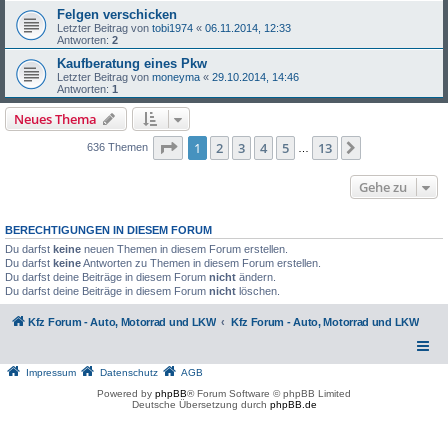
Felgen verschicken
Letzter Beitrag von
tobi1974
«
06.11.2014, 12:33
Antworten:
2
Kaufberatung eines Pkw
Letzter Beitrag von
moneyma
«
29.10.2014, 14:46
Antworten:
1
Neues Thema
Seite
1
von
13
1
2
3
4
5
13
Nächste
636 Themen
…
Gehe zu
BERECHTIGUNGEN IN DIESEM FORUM
Du darfst
keine
neuen Themen in diesem Forum erstellen.
Du darfst
keine
Antworten zu Themen in diesem Forum erstellen.
Du darfst deine Beiträge in diesem Forum
nicht
ändern.
Du darfst deine Beiträge in diesem Forum
nicht
löschen.
Kfz Forum - Auto, Motorrad und LKW
Kfz Forum - Auto, Motorrad und LKW
Impressum
Datenschutz
AGB
Powered by
phpBB
® Forum Software © phpBB Limited
Deutsche Übersetzung durch
phpBB.de