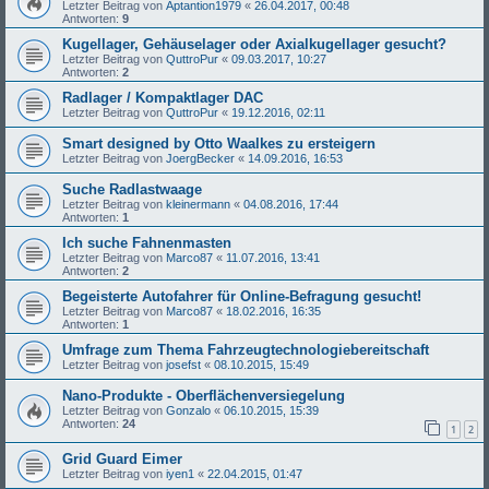
Letzter Beitrag von
Aptantion1979
«
26.04.2017, 00:48
Antworten:
9
Kugellager, Gehäuselager oder Axialkugellager gesucht?
Letzter Beitrag von
QuttroPur
«
09.03.2017, 10:27
Antworten:
2
Radlager / Kompaktlager DAC
Letzter Beitrag von
QuttroPur
«
19.12.2016, 02:11
Smart designed by Otto Waalkes zu ersteigern
Letzter Beitrag von
JoergBecker
«
14.09.2016, 16:53
Suche Radlastwaage
Letzter Beitrag von
kleinermann
«
04.08.2016, 17:44
Antworten:
1
Ich suche Fahnenmasten
Letzter Beitrag von
Marco87
«
11.07.2016, 13:41
Antworten:
2
Begeisterte Autofahrer für Online-Befragung gesucht!
Letzter Beitrag von
Marco87
«
18.02.2016, 16:35
Antworten:
1
Umfrage zum Thema Fahrzeugtechnologiebereitschaft
Letzter Beitrag von
josefst
«
08.10.2015, 15:49
Nano-Produkte - Oberflächenversiegelung
Letzter Beitrag von
Gonzalo
«
06.10.2015, 15:39
Antworten:
24
1
2
Grid Guard Eimer
Letzter Beitrag von
iyen1
«
22.04.2015, 01:47