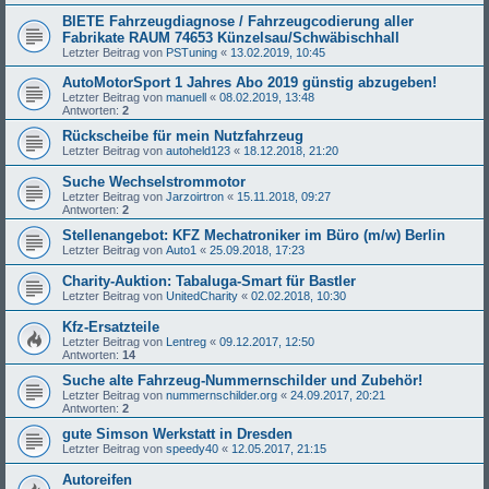
BIETE Fahrzeugdiagnose / Fahrzeugcodierung aller
Fabrikate RAUM 74653 Künzelsau/Schwäbischhall
Letzter Beitrag von
PSTuning
«
13.02.2019, 10:45
AutoMotorSport 1 Jahres Abo 2019 günstig abzugeben!
Letzter Beitrag von
manuell
«
08.02.2019, 13:48
Antworten:
2
Rückscheibe für mein Nutzfahrzeug
Letzter Beitrag von
autoheld123
«
18.12.2018, 21:20
Suche Wechselstrommotor
Letzter Beitrag von
Jarzoirtron
«
15.11.2018, 09:27
Antworten:
2
Stellenangebot: KFZ Mechatroniker im Büro (m/w) Berlin
Letzter Beitrag von
Auto1
«
25.09.2018, 17:23
Charity-Auktion: Tabaluga-Smart für Bastler
Letzter Beitrag von
UnitedCharity
«
02.02.2018, 10:30
Kfz-Ersatzteile
Letzter Beitrag von
Lentreg
«
09.12.2017, 12:50
Antworten:
14
Suche alte Fahrzeug-Nummernschilder und Zubehör!
Letzter Beitrag von
nummernschilder.org
«
24.09.2017, 20:21
Antworten:
2
gute Simson Werkstatt in Dresden
Letzter Beitrag von
speedy40
«
12.05.2017, 21:15
Autoreifen