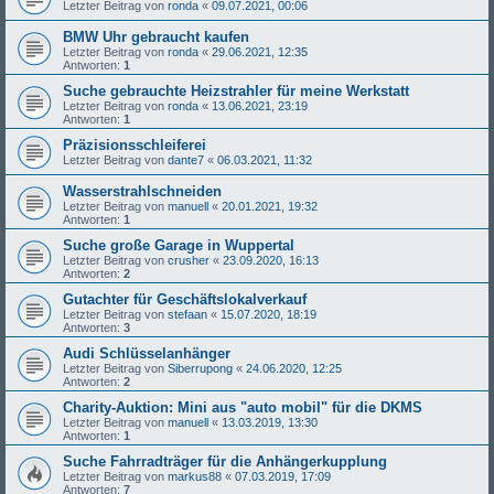
Letzter Beitrag von
ronda
«
09.07.2021, 00:06
BMW Uhr gebraucht kaufen
Letzter Beitrag von
ronda
«
29.06.2021, 12:35
Antworten:
1
Suche gebrauchte Heizstrahler für meine Werkstatt
Letzter Beitrag von
ronda
«
13.06.2021, 23:19
Antworten:
1
Präzisionsschleiferei
Letzter Beitrag von
dante7
«
06.03.2021, 11:32
Wasserstrahlschneiden
Letzter Beitrag von
manuell
«
20.01.2021, 19:32
Antworten:
1
Suche große Garage in Wuppertal
Letzter Beitrag von
crusher
«
23.09.2020, 16:13
Antworten:
2
Gutachter für Geschäftslokalverkauf
Letzter Beitrag von
stefaan
«
15.07.2020, 18:19
Antworten:
3
Audi Schlüsselanhänger
Letzter Beitrag von
Siberrupong
«
24.06.2020, 12:25
Antworten:
2
Charity-Auktion: Mini aus "auto mobil" für die DKMS
Letzter Beitrag von
manuell
«
13.03.2019, 13:30
Antworten:
1
Suche Fahrradträger für die Anhängerkupplung
Letzter Beitrag von
markus88
«
07.03.2019, 17:09
Antworten:
7