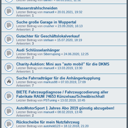
Wasserstrahlschneiden
Letzter Beitrag von
manuell
«
20.01.2021, 19:32
Antworten:
1
Suche große Garage in Wuppertal
Letzter Beitrag von
crusher
«
23.09.2020, 16:13
Antworten:
2
Gutachter für Geschäftslokalverkauf
Letzter Beitrag von
stefaan
«
15.07.2020, 18:19
Antworten:
3
Audi Schlüsselanhänger
Letzter Beitrag von
Siberrupong
«
24.06.2020, 12:25
Antworten:
2
Charity-Auktion: Mini aus "auto mobil" für die DKMS
Letzter Beitrag von
manuell
«
13.03.2019, 13:30
Antworten:
1
Suche Fahrradträger für die Anhängerkupplung
Letzter Beitrag von
markus88
«
07.03.2019, 17:09
Antworten:
7
BIETE Fahrzeugdiagnose / Fahrzeugcodierung aller
Fabrikate RAUM 74653 Künzelsau/Schwäbischhall
Letzter Beitrag von
PSTuning
«
13.02.2019, 10:45
AutoMotorSport 1 Jahres Abo 2019 günstig abzugeben!
Letzter Beitrag von
manuell
«
08.02.2019, 13:48
Antworten:
2
Rückscheibe für mein Nutzfahrzeug
Letzter Beitrag von
autoheld123
«
18.12.2018, 21:20