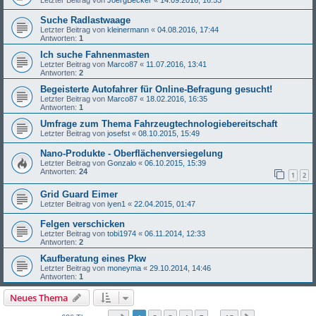
Suche Radlastwaage
Letzter Beitrag von
kleinermann
«
04.08.2016, 17:44
Antworten:
1
Ich suche Fahnenmasten
Letzter Beitrag von
Marco87
«
11.07.2016, 13:41
Antworten:
2
Begeisterte Autofahrer für Online-Befragung gesucht!
Letzter Beitrag von
Marco87
«
18.02.2016, 16:35
Antworten:
1
Umfrage zum Thema Fahrzeugtechnologiebereitschaft
Letzter Beitrag von
josefst
«
08.10.2015, 15:49
Nano-Produkte - Oberflächenversiegelung
Letzter Beitrag von
Gonzalo
«
06.10.2015, 15:39
Antworten:
24
1
2
Grid Guard Eimer
Letzter Beitrag von
iyen1
«
22.04.2015, 01:47
Felgen verschicken
Letzter Beitrag von
tobi1974
«
06.11.2014, 12:33
Antworten:
2
Kaufberatung eines Pkw
Letzter Beitrag von
moneyma
«
29.10.2014, 14:46
Antworten:
1
Neues Thema