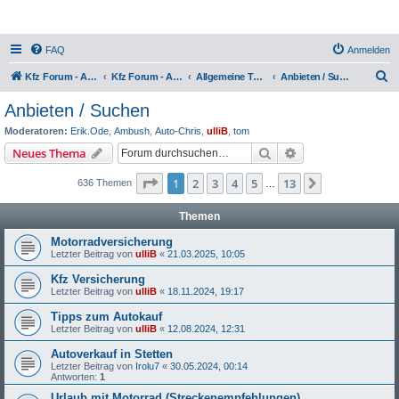
FAQ
Anmelden
S
Kfz Forum - Auto, Motorrad und LKW
Kfz Forum - Auto, Motorrad und LKW
Allgemeine Themen rund ums Kfz
Anbieten / Suchen
u
Anbieten / Suchen
c
Moderatoren:
Erik.Ode
,
Ambush
,
Auto-Chris
,
ulliB
,
tom
h
Suche
Erweiterte Suche
Neues Thema
e
Seite
1
von
13
1
2
3
4
5
13
Nächste
636 Themen
…
Themen
Motorradversicherung
Letzter Beitrag von
ulliB
«
21.03.2025, 10:05
Kfz Versicherung
Letzter Beitrag von
ulliB
«
18.11.2024, 19:17
Tipps zum Autokauf
Letzter Beitrag von
ulliB
«
12.08.2024, 12:31
Autoverkauf in Stetten
Letzter Beitrag von
Irolu7
«
30.05.2024, 00:14
Antworten:
1
Urlaub mit Motorrad (Streckenempfehlungen)