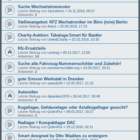
Suche Wechselstrommotor
Letzter Beitrag von
Jarzoirtron
«
15.11.2018, 09:27
Antworten:
2
Stellenangebot: KFZ Mechatroniker im Büro (m/w) Berlin
Letzter Beitrag von
Auto1
«
25.09.2018, 17:23
Charity-Auktion: Tabaluga-Smart für Bastler
Letzter Beitrag von
UnitedCharity
«
02.02.2018, 10:30
Kfz-Ersatzteile
Letzter Beitrag von
Lentreg
«
09.12.2017, 12:50
Antworten:
14
Suche alte Fahrzeug-Nummernschilder und Zubehör!
Letzter Beitrag von
nummernschilder.org
«
24.09.2017, 20:21
Antworten:
2
gute Simson Werkstatt in Dresden
Letzter Beitrag von
speedy40
«
12.05.2017, 21:15
Autoreifen
Letzter Beitrag von
Aptantion1979
«
26.04.2017, 00:48
Antworten:
9
Kugellager, Gehäuselager oder Axialkugellager gesucht?
Letzter Beitrag von
QuttroPur
«
09.03.2017, 10:27
Antworten:
2
Radlager / Kompaktlager DAC
Letzter Beitrag von
QuttroPur
«
19.12.2016, 02:11
Smart designed by Otto Waalkes zu ersteigern
Letzter Beitrag von
JoergBecker
«
14.09.2016, 16:53