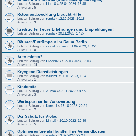
Letzter Beitrag von
Linn10
«
25.04.2024, 13:38
Antworten:
5
Retourenabwicklung braucht Hilfe
Letzter Beitrag von
ronda
«
12.12.2023, 19:18
Antworten:
3
Kredite: Teilt eure Erfahrungen und Empfehlungen!
Letzter Beitrag von
ronda
«
20.11.2023, 17:27
Räumen/Entrümpeln im Raum Berlin
Letzter Beitrag von
ibadulrahman
«
01.04.2023, 11:22
Antworten:
8
Auto mieten?
Letzter Beitrag von
FrederikB
«
25.03.2023, 03:03
Antworten:
11
Kryogene Dienstleistungen
Letzter Beitrag von
WilliamL
«
30.01.2023, 19:41
Antworten:
1
Kindersitz
Letzter Beitrag von
XT500
«
02.11.2022, 09:43
Antworten:
3
Werbepartner für Autowerbung
Letzter Beitrag von
Konsti4
«
17.10.2022, 22:24
Antworten:
2
Der Schutz für Vieles
Letzter Beitrag von
Linn10
«
10.10.2022, 10:46
Antworten:
5
Optimieren Sie als Händler Ihre Versandkosten
Letzter Beitrag von
ronda
«
13.09.2022, 22:23