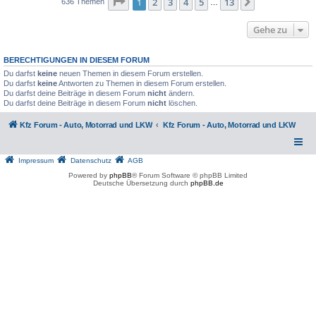
Seite
1
von
13
1
2
3
4
5
13
Nächste
636 Themen
…
Gehe zu
BERECHTIGUNGEN IN DIESEM FORUM
Du darfst
keine
neuen Themen in diesem Forum erstellen.
Du darfst
keine
Antworten zu Themen in diesem Forum erstellen.
Du darfst deine Beiträge in diesem Forum
nicht
ändern.
Du darfst deine Beiträge in diesem Forum
nicht
löschen.
Kfz Forum - Auto, Motorrad und LKW
Kfz Forum - Auto, Motorrad und LKW
Impressum
Datenschutz
AGB
Powered by
phpBB
® Forum Software © phpBB Limited
Deutsche Übersetzung durch
phpBB.de