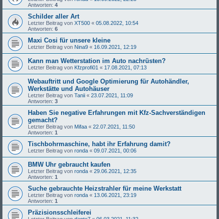
Antworten:
4
Schilder aller Art
Letzter Beitrag von
XT500
«
05.08.2022, 10:54
Antworten:
6
Maxi Cosi für unsere kleine
Letzter Beitrag von
Nina9
«
16.09.2021, 12:19
Kann man Wetterstation im Auto nachrüsten?
Letzter Beitrag von
Kfzprofi01
«
17.08.2021, 07:13
Webauftritt und Google Optimierung für Autohändler,
Werkstätte und Autohäuser
Letzter Beitrag von
Tanii
«
23.07.2021, 11:09
Antworten:
3
Haben Sie negative Erfahrungen mit Kfz-Sachverständigen
gemacht?
Letzter Beitrag von
Mifaa
«
22.07.2021, 11:50
Antworten:
1
Tischbohrmaschine, habt ihr Erfahrung damit?
Letzter Beitrag von
ronda
«
09.07.2021, 00:06
BMW Uhr gebraucht kaufen
Letzter Beitrag von
ronda
«
29.06.2021, 12:35
Antworten:
1
Suche gebrauchte Heizstrahler für meine Werkstatt
Letzter Beitrag von
ronda
«
13.06.2021, 23:19
Antworten:
1
Präzisionsschleiferei
Letzter Beitrag von
dante7
«
06.03.2021, 11:32