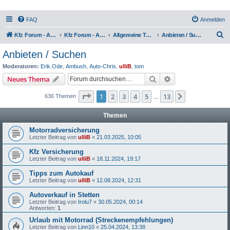
FAQ
Anmelden
S
Kfz Forum - Auto, Motorrad und LKW
Kfz Forum - Auto, Motorrad und LKW
Allgemeine Themen rund ums Kfz
Anbieten / Suchen
u
Anbieten / Suchen
c
Moderatoren:
Erik.Ode
,
Ambush
,
Auto-Chris
,
ulliB
,
tom
h
Suche
Erweiterte Suche
Neues Thema
e
Seite
1
von
13
1
2
3
4
5
13
Nächste
636 Themen
…
Themen
Motorradversicherung
Letzter Beitrag von
ulliB
«
21.03.2025, 10:05
Kfz Versicherung
Letzter Beitrag von
ulliB
«
18.11.2024, 19:17
Tipps zum Autokauf
Letzter Beitrag von
ulliB
«
12.08.2024, 12:31
Autoverkauf in Stetten
Letzter Beitrag von
Irolu7
«
30.05.2024, 00:14
Antworten:
1
Urlaub mit Motorrad (Streckenempfehlungen)
Letzter Beitrag von
Linn10
«
25.04.2024, 13:38