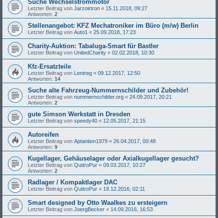
Suche Wechselstrommotor
Letzter Beitrag von
Jarzoirtron
«
15.11.2018, 09:27
Antworten:
2
Stellenangebot: KFZ Mechatroniker im Büro (m/w) Berlin
Letzter Beitrag von
Auto1
«
25.09.2018, 17:23
Charity-Auktion: Tabaluga-Smart für Bastler
Letzter Beitrag von
UnitedCharity
«
02.02.2018, 10:30
Kfz-Ersatzteile
Letzter Beitrag von
Lentreg
«
09.12.2017, 12:50
Antworten:
14
Suche alte Fahrzeug-Nummernschilder und Zubehör!
Letzter Beitrag von
nummernschilder.org
«
24.09.2017, 20:21
Antworten:
2
gute Simson Werkstatt in Dresden
Letzter Beitrag von
speedy40
«
12.05.2017, 21:15
Autoreifen
Letzter Beitrag von
Aptantion1979
«
26.04.2017, 00:48
Antworten:
9
Kugellager, Gehäuselager oder Axialkugellager gesucht?
Letzter Beitrag von
QuttroPur
«
09.03.2017, 10:27
Antworten:
2
Radlager / Kompaktlager DAC
Letzter Beitrag von
QuttroPur
«
19.12.2016, 02:11
Smart designed by Otto Waalkes zu ersteigern
Letzter Beitrag von
JoergBecker
«
14.09.2016, 16:53