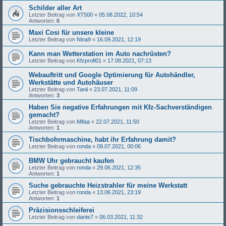
Schilder aller Art
Letzter Beitrag von
XT500
«
05.08.2022, 10:54
Antworten:
6
Maxi Cosi für unsere kleine
Letzter Beitrag von
Nina9
«
16.09.2021, 12:19
Kann man Wetterstation im Auto nachrüsten?
Letzter Beitrag von
Kfzprofi01
«
17.08.2021, 07:13
Webauftritt und Google Optimierung für Autohändler,
Werkstätte und Autohäuser
Letzter Beitrag von
Tanii
«
23.07.2021, 11:09
Antworten:
3
Haben Sie negative Erfahrungen mit Kfz-Sachverständigen
gemacht?
Letzter Beitrag von
Mifaa
«
22.07.2021, 11:50
Antworten:
1
Tischbohrmaschine, habt ihr Erfahrung damit?
Letzter Beitrag von
ronda
«
09.07.2021, 00:06
BMW Uhr gebraucht kaufen
Letzter Beitrag von
ronda
«
29.06.2021, 12:35
Antworten:
1
Suche gebrauchte Heizstrahler für meine Werkstatt
Letzter Beitrag von
ronda
«
13.06.2021, 23:19
Antworten:
1
Präzisionsschleiferei
Letzter Beitrag von
dante7
«
06.03.2021, 11:32