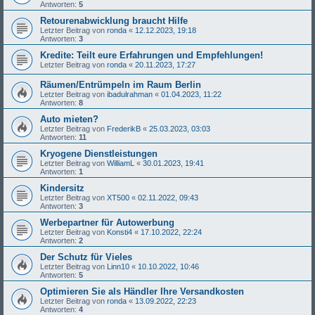
Antworten:
5
Retourenabwicklung braucht Hilfe
Letzter Beitrag von
ronda
«
12.12.2023, 19:18
Antworten:
3
Kredite: Teilt eure Erfahrungen und Empfehlungen!
Letzter Beitrag von
ronda
«
20.11.2023, 17:27
Räumen/Entrümpeln im Raum Berlin
Letzter Beitrag von
ibadulrahman
«
01.04.2023, 11:22
Antworten:
8
Auto mieten?
Letzter Beitrag von
FrederikB
«
25.03.2023, 03:03
Antworten:
11
Kryogene Dienstleistungen
Letzter Beitrag von
WilliamL
«
30.01.2023, 19:41
Antworten:
1
Kindersitz
Letzter Beitrag von
XT500
«
02.11.2022, 09:43
Antworten:
3
Werbepartner für Autowerbung
Letzter Beitrag von
Konsti4
«
17.10.2022, 22:24
Antworten:
2
Der Schutz für Vieles
Letzter Beitrag von
Linn10
«
10.10.2022, 10:46
Antworten:
5
Optimieren Sie als Händler Ihre Versandkosten
Letzter Beitrag von
ronda
«
13.09.2022, 22:23
Antworten:
4