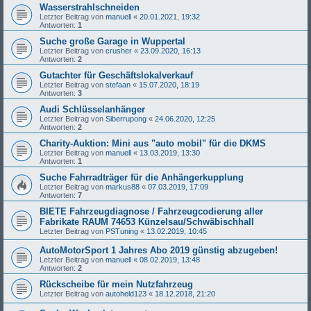
Wasserstrahlschneiden
Letzter Beitrag von
manuell
«
20.01.2021, 19:32
Antworten:
1
Suche große Garage in Wuppertal
Letzter Beitrag von
crusher
«
23.09.2020, 16:13
Antworten:
2
Gutachter für Geschäftslokalverkauf
Letzter Beitrag von
stefaan
«
15.07.2020, 18:19
Antworten:
3
Audi Schlüsselanhänger
Letzter Beitrag von
Siberrupong
«
24.06.2020, 12:25
Antworten:
2
Charity-Auktion: Mini aus "auto mobil" für die DKMS
Letzter Beitrag von
manuell
«
13.03.2019, 13:30
Antworten:
1
Suche Fahrradträger für die Anhängerkupplung
Letzter Beitrag von
markus88
«
07.03.2019, 17:09
Antworten:
7
BIETE Fahrzeugdiagnose / Fahrzeugcodierung aller
Fabrikate RAUM 74653 Künzelsau/Schwäbischhall
Letzter Beitrag von
PSTuning
«
13.02.2019, 10:45
AutoMotorSport 1 Jahres Abo 2019 günstig abzugeben!
Letzter Beitrag von
manuell
«
08.02.2019, 13:48
Antworten:
2
Rückscheibe für mein Nutzfahrzeug
Letzter Beitrag von
autoheld123
«
18.12.2018, 21:20