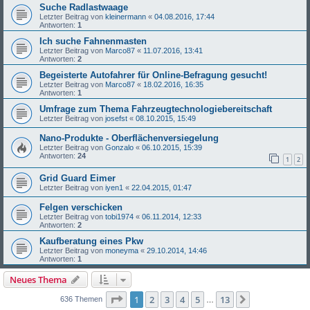
Suche Radlastwaage
Letzter Beitrag von
kleinermann
«
04.08.2016, 17:44
Antworten:
1
Ich suche Fahnenmasten
Letzter Beitrag von
Marco87
«
11.07.2016, 13:41
Antworten:
2
Begeisterte Autofahrer für Online-Befragung gesucht!
Letzter Beitrag von
Marco87
«
18.02.2016, 16:35
Antworten:
1
Umfrage zum Thema Fahrzeugtechnologiebereitschaft
Letzter Beitrag von
josefst
«
08.10.2015, 15:49
Nano-Produkte - Oberflächenversiegelung
Letzter Beitrag von
Gonzalo
«
06.10.2015, 15:39
Antworten:
24
1
2
Grid Guard Eimer
Letzter Beitrag von
iyen1
«
22.04.2015, 01:47
Felgen verschicken
Letzter Beitrag von
tobi1974
«
06.11.2014, 12:33
Antworten:
2
Kaufberatung eines Pkw
Letzter Beitrag von
moneyma
«
29.10.2014, 14:46
Antworten:
1
Neues Thema
Seite
1
von
13
1
2
3
4
5
13
Nächste
636 Themen
…