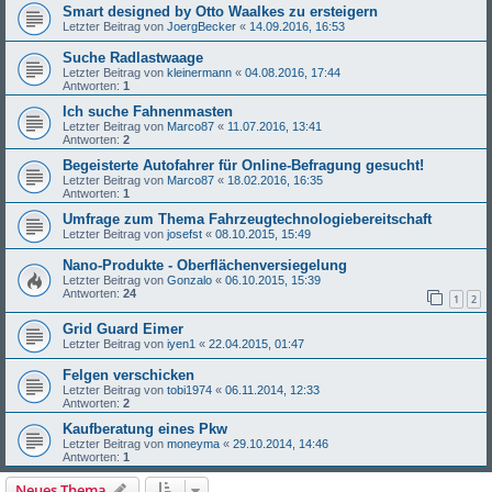
Smart designed by Otto Waalkes zu ersteigern
Letzter Beitrag von
JoergBecker
«
14.09.2016, 16:53
Suche Radlastwaage
Letzter Beitrag von
kleinermann
«
04.08.2016, 17:44
Antworten:
1
Ich suche Fahnenmasten
Letzter Beitrag von
Marco87
«
11.07.2016, 13:41
Antworten:
2
Begeisterte Autofahrer für Online-Befragung gesucht!
Letzter Beitrag von
Marco87
«
18.02.2016, 16:35
Antworten:
1
Umfrage zum Thema Fahrzeugtechnologiebereitschaft
Letzter Beitrag von
josefst
«
08.10.2015, 15:49
Nano-Produkte - Oberflächenversiegelung
Letzter Beitrag von
Gonzalo
«
06.10.2015, 15:39
Antworten:
24
1
2
Grid Guard Eimer
Letzter Beitrag von
iyen1
«
22.04.2015, 01:47
Felgen verschicken
Letzter Beitrag von
tobi1974
«
06.11.2014, 12:33
Antworten:
2
Kaufberatung eines Pkw
Letzter Beitrag von
moneyma
«
29.10.2014, 14:46
Antworten:
1
Neues Thema