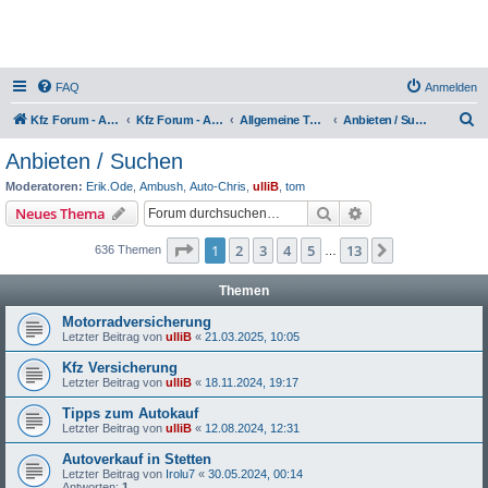
FAQ
Anmelden
S
Kfz Forum - Auto, Motorrad und LKW
Kfz Forum - Auto, Motorrad und LKW
Allgemeine Themen rund ums Kfz
Anbieten / Suchen
u
Anbieten / Suchen
c
Moderatoren:
Erik.Ode
,
Ambush
,
Auto-Chris
,
ulliB
,
tom
h
Suche
Erweiterte Suche
Neues Thema
e
Seite
1
von
13
1
2
3
4
5
13
Nächste
636 Themen
…
Themen
Motorradversicherung
Letzter Beitrag von
ulliB
«
21.03.2025, 10:05
Kfz Versicherung
Letzter Beitrag von
ulliB
«
18.11.2024, 19:17
Tipps zum Autokauf
Letzter Beitrag von
ulliB
«
12.08.2024, 12:31
Autoverkauf in Stetten
Letzter Beitrag von
Irolu7
«
30.05.2024, 00:14
Antworten:
1