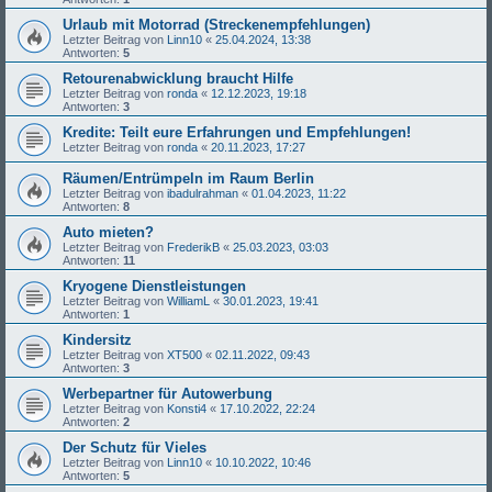
Urlaub mit Motorrad (Streckenempfehlungen)
Letzter Beitrag von
Linn10
«
25.04.2024, 13:38
Antworten:
5
Retourenabwicklung braucht Hilfe
Letzter Beitrag von
ronda
«
12.12.2023, 19:18
Antworten:
3
Kredite: Teilt eure Erfahrungen und Empfehlungen!
Letzter Beitrag von
ronda
«
20.11.2023, 17:27
Räumen/Entrümpeln im Raum Berlin
Letzter Beitrag von
ibadulrahman
«
01.04.2023, 11:22
Antworten:
8
Auto mieten?
Letzter Beitrag von
FrederikB
«
25.03.2023, 03:03
Antworten:
11
Kryogene Dienstleistungen
Letzter Beitrag von
WilliamL
«
30.01.2023, 19:41
Antworten:
1
Kindersitz
Letzter Beitrag von
XT500
«
02.11.2022, 09:43
Antworten:
3
Werbepartner für Autowerbung
Letzter Beitrag von
Konsti4
«
17.10.2022, 22:24
Antworten:
2
Der Schutz für Vieles
Letzter Beitrag von
Linn10
«
10.10.2022, 10:46
Antworten:
5