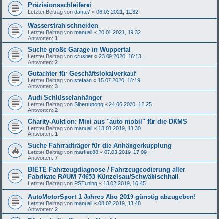
Präzisionsschleiferei
Letzter Beitrag von
dante7
«
06.03.2021, 11:32
Wasserstrahlschneiden
Letzter Beitrag von
manuell
«
20.01.2021, 19:32
Antworten:
1
Suche große Garage in Wuppertal
Letzter Beitrag von
crusher
«
23.09.2020, 16:13
Antworten:
2
Gutachter für Geschäftslokalverkauf
Letzter Beitrag von
stefaan
«
15.07.2020, 18:19
Antworten:
3
Audi Schlüsselanhänger
Letzter Beitrag von
Siberrupong
«
24.06.2020, 12:25
Antworten:
2
Charity-Auktion: Mini aus "auto mobil" für die DKMS
Letzter Beitrag von
manuell
«
13.03.2019, 13:30
Antworten:
1
Suche Fahrradträger für die Anhängerkupplung
Letzter Beitrag von
markus88
«
07.03.2019, 17:09
Antworten:
7
BIETE Fahrzeugdiagnose / Fahrzeugcodierung aller
Fabrikate RAUM 74653 Künzelsau/Schwäbischhall
Letzter Beitrag von
PSTuning
«
13.02.2019, 10:45
AutoMotorSport 1 Jahres Abo 2019 günstig abzugeben!
Letzter Beitrag von
manuell
«
08.02.2019, 13:48
Antworten:
2