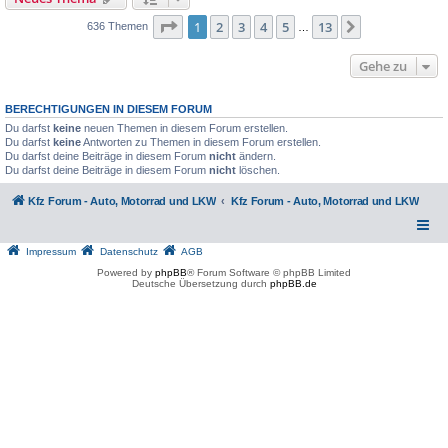
Seite
1
von
13
1
2
3
4
5
13
Nächste
636 Themen
…
Gehe zu
BERECHTIGUNGEN IN DIESEM FORUM
Du darfst
keine
neuen Themen in diesem Forum erstellen.
Du darfst
keine
Antworten zu Themen in diesem Forum erstellen.
Du darfst deine Beiträge in diesem Forum
nicht
ändern.
Du darfst deine Beiträge in diesem Forum
nicht
löschen.
Kfz Forum - Auto, Motorrad und LKW
Kfz Forum - Auto, Motorrad und LKW
Impressum
Datenschutz
AGB
Powered by
phpBB
® Forum Software © phpBB Limited
Deutsche Übersetzung durch
phpBB.de