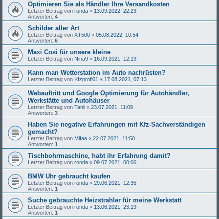
Optimieren Sie als Händler Ihre Versandkosten
Letzter Beitrag von
ronda
«
13.09.2022, 22:23
Antworten:
4
Schilder aller Art
Letzter Beitrag von
XT500
«
05.08.2022, 10:54
Antworten:
6
Maxi Cosi für unsere kleine
Letzter Beitrag von
Nina9
«
16.09.2021, 12:19
Kann man Wetterstation im Auto nachrüsten?
Letzter Beitrag von
Kfzprofi01
«
17.08.2021, 07:13
Webauftritt und Google Optimierung für Autohändler,
Werkstätte und Autohäuser
Letzter Beitrag von
Tanii
«
23.07.2021, 11:09
Antworten:
3
Haben Sie negative Erfahrungen mit Kfz-Sachverständigen
gemacht?
Letzter Beitrag von
Mifaa
«
22.07.2021, 11:50
Antworten:
1
Tischbohrmaschine, habt ihr Erfahrung damit?
Letzter Beitrag von
ronda
«
09.07.2021, 00:06
BMW Uhr gebraucht kaufen
Letzter Beitrag von
ronda
«
29.06.2021, 12:35
Antworten:
1
Suche gebrauchte Heizstrahler für meine Werkstatt
Letzter Beitrag von
ronda
«
13.06.2021, 23:19
Antworten:
1