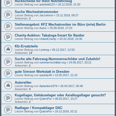
Rückscheibe für mein Nutzfahrzeug
Letzter Beitrag von
autoheld123
«
18.12.2018, 21:20
Suche Wechselstrommotor
Letzter Beitrag von
Jarzoirtron
«
15.11.2018, 09:27
Antworten:
2
Stellenangebot: KFZ Mechatroniker im Büro (m/w) Berlin
Letzter Beitrag von
Auto1
«
25.09.2018, 17:23
Charity-Auktion: Tabaluga-Smart für Bastler
Letzter Beitrag von
UnitedCharity
«
02.02.2018, 10:30
Kfz-Ersatzteile
Letzter Beitrag von
Lentreg
«
09.12.2017, 12:50
Antworten:
14
Suche alte Fahrzeug-Nummernschilder und Zubehör!
Letzter Beitrag von
nummernschilder.org
«
24.09.2017, 20:21
Antworten:
2
gute Simson Werkstatt in Dresden
Letzter Beitrag von
speedy40
«
12.05.2017, 21:15
Autoreifen
Letzter Beitrag von
Aptantion1979
«
26.04.2017, 00:48
Antworten:
9
Kugellager, Gehäuselager oder Axialkugellager gesucht?
Letzter Beitrag von
QuttroPur
«
09.03.2017, 10:27
Antworten:
2
Radlager / Kompaktlager DAC
Letzter Beitrag von
QuttroPur
«
19.12.2016, 02:11