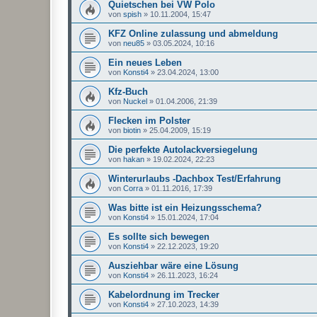
Quietschen bei VW Polo
von
spish
»
10.11.2004, 15:47
KFZ Online zulassung und abmeldung
von
neu85
»
03.05.2024, 10:16
Ein neues Leben
von
Konsti4
»
23.04.2024, 13:00
Kfz-Buch
von
Nuckel
»
01.04.2006, 21:39
Flecken im Polster
von
biotin
»
25.04.2009, 15:19
Die perfekte Autolackversiegelung
von
hakan
»
19.02.2024, 22:23
Winterurlaubs -Dachbox Test/Erfahrung
von
Corra
»
01.11.2016, 17:39
Was bitte ist ein Heizungsschema?
von
Konsti4
»
15.01.2024, 17:04
Es sollte sich bewegen
von
Konsti4
»
22.12.2023, 19:20
Ausziehbar wäre eine Lösung
von
Konsti4
»
26.11.2023, 16:24
Kabelordnung im Trecker
von
Konsti4
»
27.10.2023, 14:39