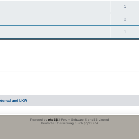
1
2
1
otorrad und LKW
Powered by
phpBB
® Forum Software © phpBB Limited
Deutsche Übersetzung durch
phpBB.de