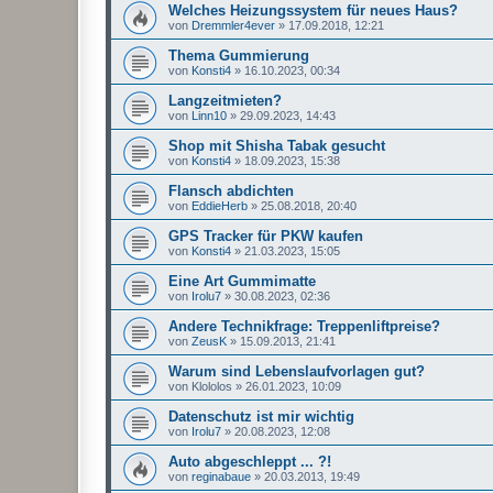
Welches Heizungssystem für neues Haus?
von
Dremmler4ever
»
17.09.2018, 12:21
Thema Gummierung
von
Konsti4
»
16.10.2023, 00:34
Langzeitmieten?
von
Linn10
»
29.09.2023, 14:43
Shop mit Shisha Tabak gesucht
von
Konsti4
»
18.09.2023, 15:38
Flansch abdichten
von
EddieHerb
»
25.08.2018, 20:40
GPS Tracker für PKW kaufen
von
Konsti4
»
21.03.2023, 15:05
Eine Art Gummimatte
von
Irolu7
»
30.08.2023, 02:36
Andere Technikfrage: Treppenliftpreise?
von
ZeusK
»
15.09.2013, 21:41
Warum sind Lebenslaufvorlagen gut?
von
Klololos
»
26.01.2023, 10:09
Datenschutz ist mir wichtig
von
Irolu7
»
20.08.2023, 12:08
Auto abgeschleppt ... ?!
von
reginabaue
»
20.03.2013, 19:49