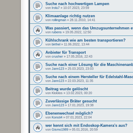
Suche nach hochwertigen Lampen
von
Irolu7
»
10.07.2023, 23:59
Klimaanlage richtig nutzen
von
rollingman
»
28.11.2010, 14:41
Was passiert, wenn das Umzugsunternehmen e
von
rubens
»
19.05.2022, 12:50
Kühlschrank wie am besten transportieren?
von
birthel
»
11.06.2022, 13:44
Anbieter für Transport
von
crusher
»
17.05.2016, 22:43
Suche nach einer Lösung für die Maschinenan
von
Jann123
»
25.03.2023, 23:03
Suche nach einem Hersteller für Edelstahl-Masc
von
Jann123
»
22.03.2023, 11:35
Beitrag wurde gelöscht
von
Klololos
»
13.02.2023, 00:20
Zuverlässige Bräter gesucht
von
Jann123
»
17.01.2023, 19:38
Ebenenwechsel möglich?
von
Konsti4
»
07.01.2023, 22:04
wer kennt sich mit Endoskop-Kamera's aus?
von
Gismo1989
»
05.01.2016, 20:59