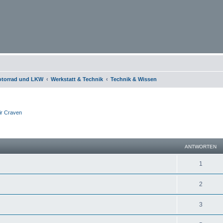
otorrad und LKW
Werkstatt & Technik
Technik & Wissen
ir Craven
eiterte Suche
ANTWORTEN
1
2
3