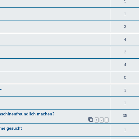
5
1
3
4
2
4
0
..
3
1
aschinenfreundlich machen?
35
1
2
3
ume gesucht
1