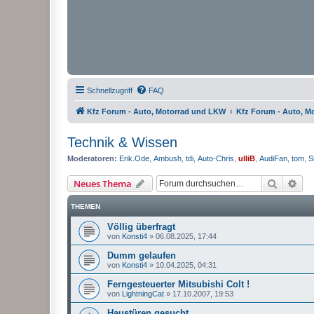
Schnellzugriff
FAQ
Kfz Forum - Auto, Motorrad und LKW
Kfz Forum - Auto, M
Technik & Wissen
Moderatoren:
Erik.Ode
,
Ambush
,
tdi
,
Auto-Chris
,
ulliB
,
AudiFan
,
tom
,
S
Suche
Erw
Neues Thema
THEMEN
Völlig überfragt
von
Konsti4
»
06.08.2025, 17:44
Dumm gelaufen
von
Konsti4
»
10.04.2025, 04:31
Ferngesteuerter Mitsubishi Colt !
von
LightningCat
»
17.10.2007, 19:53
Haustüren gesucht