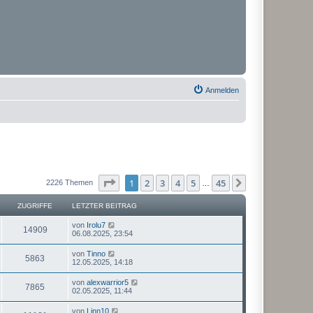
Anmelden
Seite
1
von
45
1
2
3
4
5
45
Nächste
2226 Themen
…
ZUGRIFFE
LETZTER BEITRAG
von
Irolu7
14909
06.08.2025, 23:54
von
Tinno
5863
12.05.2025, 14:18
von
alexwarrior5
7865
02.05.2025, 11:44
von
Linn10