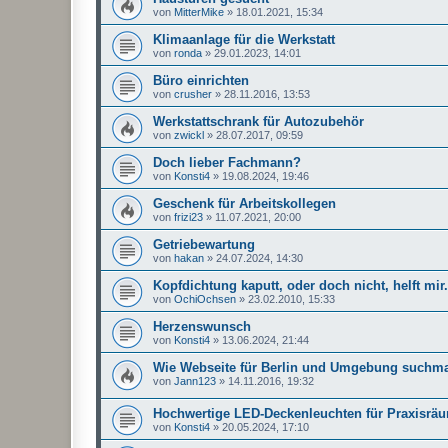
von
MitterMike
»
18.01.2021, 15:34
Klimaanlage für die Werkstatt
von
ronda
»
29.01.2023, 14:01
Büro einrichten
von
crusher
»
28.11.2016, 13:53
Werkstattschrank für Autozubehör
von
zwickl
»
28.07.2017, 09:59
Doch lieber Fachmann?
von
Konsti4
»
19.08.2024, 19:46
Geschenk für Arbeitskollegen
von
frizi23
»
11.07.2021, 20:00
Getriebewartung
von
hakan
»
24.07.2024, 14:30
Kopfdichtung kaputt, oder doch nicht, helft mir.
von
OchiOchsen
»
23.02.2010, 15:33
Herzenswunsch
von
Konsti4
»
13.06.2024, 21:44
Wie Webseite für Berlin und Umgebung suchm
von
Jann123
»
14.11.2016, 19:32
Hochwertige LED-Deckenleuchten für Praxisrä
von
Konsti4
»
20.05.2024, 17:10