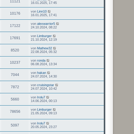
11121
16.01.2025, 17:45
von
Linn10
10176
16.01.2025, 17:41
von
alexwarrior5
17122
24.10.2024, 08:22
von
Limburger
17691
21.10.2024, 12:19
von
Mathew32
8520
22.08.2024, 05:32
von
ronda
10237
06.08.2024, 13:34
von
hakan
7044
24.07.2024, 14:30
von
cruisingstar
7872
24.07.2024, 10:42
von
Irolu7
5660
14.06.2024, 00:13
von
Limburger
78656
21.05.2024, 09:13
von
Irolu7
5097
20.05.2024, 23:27