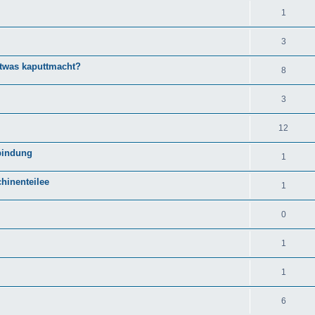
1
3
twas kaputtmacht?
8
3
12
bindung
1
hinenteilee
1
0
1
1
6