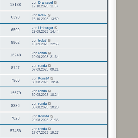
von
Drahtesel
18138
17.10.2023, 11:57
von
Irolu7
6390
16.10.2023, 13:59
von
Limburger
6599
29.09.2023, 14:44
von
Irolu7
8902
18.09.2023, 22:55
von
ronda
16248
10.09.2023, 21:34
von
ronda
8147
07.09.2023, 09:21
von
Konsti4
7960
30.08.2023, 19:34
von
ronda
15679
30.08.2023, 10:24
von
ronda
8336
30.08.2023, 10:23
von
Konsti4
7823
20.08.2023, 21:35
von
ronda
57458
17.07.2023, 19:27