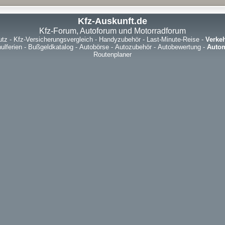
Kfz-Auskunft.de
Kfz-Forum, Autoforum und Motorradforum
utz
-
Kfz-Versicherungsvergleich
-
Handyzubehör
-
Last-Minute-Reise
-
Verke
ulferien
-
Bußgeldkatalog
-
Autobörse
-
Autozubehör
-
Autobewertung
-
Autom
Routenplaner