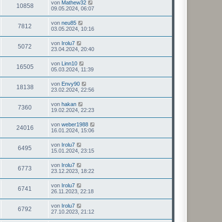
von
Mathew32
10858
09.05.2024, 06:07
von
neu85
7812
03.05.2024, 10:16
von
Irolu7
5072
23.04.2024, 20:40
von
Linn10
16505
05.03.2024, 11:39
von
Envy90
18138
23.02.2024, 22:56
von
hakan
7360
19.02.2024, 22:23
von
weber1988
24016
16.01.2024, 15:06
von
Irolu7
6495
15.01.2024, 23:15
von
Irolu7
6773
23.12.2023, 18:22
von
Irolu7
6741
26.11.2023, 22:18
von
Irolu7
6792
27.10.2023, 21:12