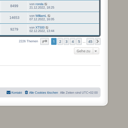
von
ronda
8499
21.12.2022, 18:25
von
WilliamL
14653
07.12.2022, 16:05
von
XT500
9279
02.12.2022, 13:44
Seite
1
von
45
1
2
3
4
5
45
Nächste
2226 Themen
…
Gehe zu
Kontakt
Alle Cookies löschen
Alle Zeiten sind
UTC+02:00