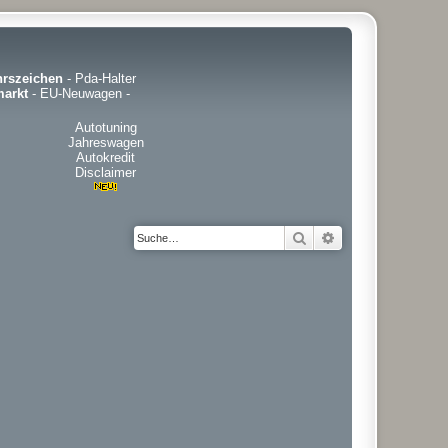
hrszeichen
-
Pda-Halter
arkt
-
EU-Neuwagen
-
Autotuning
Jahreswagen
Autokredit
Disclaimer
Suche
Erweiterte Suche