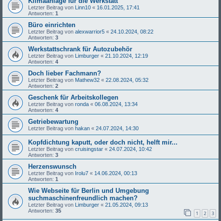
Klimaanlage für die Werkstatt
Letzter Beitrag von
Linn10
«
16.01.2025, 17:41
Antworten:
1
Büro einrichten
Letzter Beitrag von
alexwarrior5
«
24.10.2024, 08:22
Antworten:
3
Werkstattschrank für Autozubehör
Letzter Beitrag von
Limburger
«
21.10.2024, 12:19
Antworten:
4
Doch lieber Fachmann?
Letzter Beitrag von
Mathew32
«
22.08.2024, 05:32
Antworten:
2
Geschenk für Arbeitskollegen
Letzter Beitrag von
ronda
«
06.08.2024, 13:34
Antworten:
4
Getriebewartung
Letzter Beitrag von
hakan
«
24.07.2024, 14:30
Kopfdichtung kaputt, oder doch nicht, helft mir...
Letzter Beitrag von
cruisingstar
«
24.07.2024, 10:42
Antworten:
3
Herzenswunsch
Letzter Beitrag von
Irolu7
«
14.06.2024, 00:13
Antworten:
1
Wie Webseite für Berlin und Umgebung
suchmaschinenfreundlich machen?
Letzter Beitrag von
Limburger
«
21.05.2024, 09:13
Antworten:
35
1
2
3