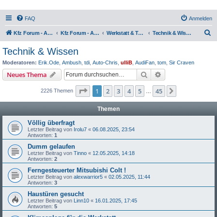
FAQ
Anmelden
S
Kfz Forum - Auto, Motorrad und LKW
Kfz Forum - Auto, Motorrad und LKW
Werkstatt & Technik
Technik & Wissen
u
Technik & Wissen
c
Moderatoren:
Erik.Ode
,
Ambush
,
tdi
,
Auto-Chris
,
ulliB
,
AudiFan
,
tom
,
Sir Craven
h
Suche
Erweiterte Suche
Neues Thema
e
Seite
1
von
45
1
2
3
4
5
45
Nächste
2226 Themen
…
Themen
Völlig überfragt
Letzter Beitrag von
Irolu7
«
06.08.2025, 23:54
Antworten:
1
Dumm gelaufen
Letzter Beitrag von
Tinno
«
12.05.2025, 14:18
Antworten:
2
Ferngesteuerter Mitsubishi Colt !
Letzter Beitrag von
alexwarrior5
«
02.05.2025, 11:44
Antworten:
3
Haustüren gesucht
Letzter Beitrag von
Linn10
«
16.01.2025, 17:45
Antworten:
5