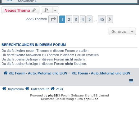
Antworten:
1
Neues Thema
Seite
1
von
45
1
2
3
4
5
45
Nächste
2226 Themen
…
Gehe zu
BERECHTIGUNGEN IN DIESEM FORUM
Du darfst
keine
neuen Themen in diesem Forum erstellen.
Du darfst
keine
Antworten zu Themen in diesem Forum erstellen.
Du darfst deine Beiträge in diesem Forum
nicht
ändern.
Du darfst deine Beiträge in diesem Forum
nicht
löschen.
Kfz Forum - Auto, Motorrad und LKW
Kfz Forum - Auto, Motorrad und LKW
Impressum
Datenschutz
AGB
Powered by
phpBB
® Forum Software © phpBB Limited
Deutsche Übersetzung durch
phpBB.de