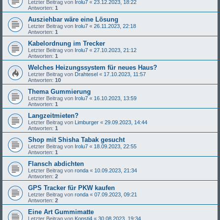
Letzter Beitrag von
Irolu7
«
23.12.2023, 18:22
Antworten:
1
Ausziehbar wäre eine Lösung
Letzter Beitrag von
Irolu7
«
26.11.2023, 22:18
Antworten:
1
Kabelordnung im Trecker
Letzter Beitrag von
Irolu7
«
27.10.2023, 21:12
Antworten:
1
Welches Heizungssystem für neues Haus?
Letzter Beitrag von
Drahtesel
«
17.10.2023, 11:57
Antworten:
10
Thema Gummierung
Letzter Beitrag von
Irolu7
«
16.10.2023, 13:59
Antworten:
1
Langzeitmieten?
Letzter Beitrag von
Limburger
«
29.09.2023, 14:44
Antworten:
1
Shop mit Shisha Tabak gesucht
Letzter Beitrag von
Irolu7
«
18.09.2023, 22:55
Antworten:
1
Flansch abdichten
Letzter Beitrag von
ronda
«
10.09.2023, 21:34
Antworten:
2
GPS Tracker für PKW kaufen
Letzter Beitrag von
ronda
«
07.09.2023, 09:21
Antworten:
2
Eine Art Gummimatte
Letzter Beitrag von
Konsti4
«
30.08.2023, 19:34