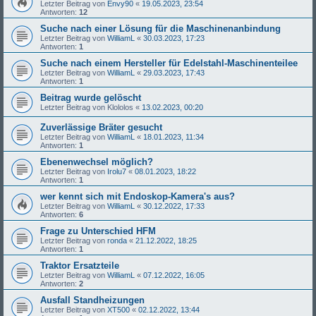
Letzter Beitrag von
Envy90
«
19.05.2023, 23:54
Antworten:
12
Suche nach einer Lösung für die Maschinenanbindung
Letzter Beitrag von
WilliamL
«
30.03.2023, 17:23
Antworten:
1
Suche nach einem Hersteller für Edelstahl-Maschinenteilee
Letzter Beitrag von
WilliamL
«
29.03.2023, 17:43
Antworten:
1
Beitrag wurde gelöscht
Letzter Beitrag von
Klololos
«
13.02.2023, 00:20
Zuverlässige Bräter gesucht
Letzter Beitrag von
WilliamL
«
18.01.2023, 11:34
Antworten:
1
Ebenenwechsel möglich?
Letzter Beitrag von
Irolu7
«
08.01.2023, 18:22
Antworten:
1
wer kennt sich mit Endoskop-Kamera's aus?
Letzter Beitrag von
WilliamL
«
30.12.2022, 17:33
Antworten:
6
Frage zu Unterschied HFM
Letzter Beitrag von
ronda
«
21.12.2022, 18:25
Antworten:
1
Traktor Ersatzteile
Letzter Beitrag von
WilliamL
«
07.12.2022, 16:05
Antworten:
2
Ausfall Standheizungen
Letzter Beitrag von
XT500
«
02.12.2022, 13:44