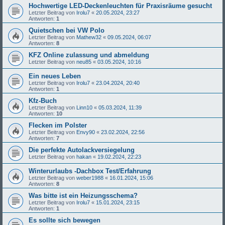
Hochwertige LED-Deckenleuchten für Praxisräume gesucht
Letzter Beitrag von
Irolu7
«
20.05.2024, 23:27
Antworten:
1
Quietschen bei VW Polo
Letzter Beitrag von
Mathew32
«
09.05.2024, 06:07
Antworten:
8
KFZ Online zulassung und abmeldung
Letzter Beitrag von
neu85
«
03.05.2024, 10:16
Ein neues Leben
Letzter Beitrag von
Irolu7
«
23.04.2024, 20:40
Antworten:
1
Kfz-Buch
Letzter Beitrag von
Linn10
«
05.03.2024, 11:39
Antworten:
10
Flecken im Polster
Letzter Beitrag von
Envy90
«
23.02.2024, 22:56
Antworten:
7
Die perfekte Autolackversiegelung
Letzter Beitrag von
hakan
«
19.02.2024, 22:23
Winterurlaubs -Dachbox Test/Erfahrung
Letzter Beitrag von
weber1988
«
16.01.2024, 15:06
Antworten:
8
Was bitte ist ein Heizungsschema?
Letzter Beitrag von
Irolu7
«
15.01.2024, 23:15
Antworten:
1
Es sollte sich bewegen