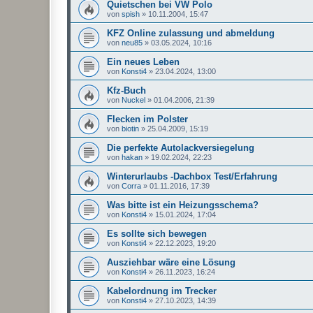
Quietschen bei VW Polo
von
spish
»
10.11.2004, 15:47
KFZ Online zulassung und abmeldung
von
neu85
»
03.05.2024, 10:16
Ein neues Leben
von
Konsti4
»
23.04.2024, 13:00
Kfz-Buch
von
Nuckel
»
01.04.2006, 21:39
Flecken im Polster
von
biotin
»
25.04.2009, 15:19
Die perfekte Autolackversiegelung
von
hakan
»
19.02.2024, 22:23
Winterurlaubs -Dachbox Test/Erfahrung
von
Corra
»
01.11.2016, 17:39
Was bitte ist ein Heizungsschema?
von
Konsti4
»
15.01.2024, 17:04
Es sollte sich bewegen
von
Konsti4
»
22.12.2023, 19:20
Ausziehbar wäre eine Lösung
von
Konsti4
»
26.11.2023, 16:24
Kabelordnung im Trecker
von
Konsti4
»
27.10.2023, 14:39