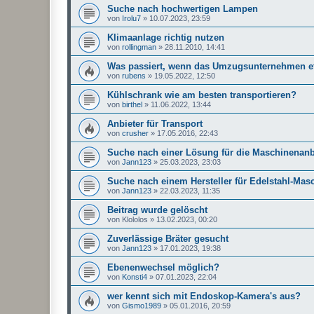
Suche nach hochwertigen Lampen
von
Irolu7
»
10.07.2023, 23:59
Klimaanlage richtig nutzen
von
rollingman
»
28.11.2010, 14:41
Was passiert, wenn das Umzugsunternehmen e
von
rubens
»
19.05.2022, 12:50
Kühlschrank wie am besten transportieren?
von
birthel
»
11.06.2022, 13:44
Anbieter für Transport
von
crusher
»
17.05.2016, 22:43
Suche nach einer Lösung für die Maschinenan
von
Jann123
»
25.03.2023, 23:03
Suche nach einem Hersteller für Edelstahl-Masc
von
Jann123
»
22.03.2023, 11:35
Beitrag wurde gelöscht
von
Klololos
»
13.02.2023, 00:20
Zuverlässige Bräter gesucht
von
Jann123
»
17.01.2023, 19:38
Ebenenwechsel möglich?
von
Konsti4
»
07.01.2023, 22:04
wer kennt sich mit Endoskop-Kamera's aus?
von
Gismo1989
»
05.01.2016, 20:59