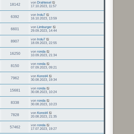
von
Drahtesel
18142
17.10.2023, 11:57
von
Irolu7
6392
16.10.2023, 13:59
von
Limburger
6601
29.09.2023, 14:44
von
Irolu7
8907
18.09.2023, 22:55
von
ronda
16250
10.09.2023, 21:34
von
ronda
8150
07.09.2023, 09:21
von
Konsti4
7962
30.08.2023, 19:34
von
ronda
15681
30.08.2023, 10:24
von
ronda
8338
30.08.2023, 10:23
von
Konsti4
7828
20.08.2023, 21:35
von
ronda
57462
17.07.2023, 19:27