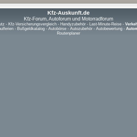
Kfz-Auskunft.de
Kfz-Forum, Autoforum und Motorradforum
utz
-
Kfz-Versicherungsvergleich
-
Handyzubehör
-
Last-Minute-Reise
-
Verke
ulferien
-
Bußgeldkatalog
-
Autobörse
-
Autozubehör
-
Autobewertung
-
Autom
Routenplaner