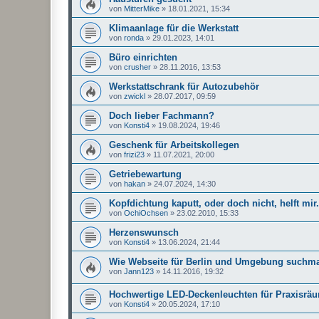
von
MitterMike
»
18.01.2021, 15:34
Klimaanlage für die Werkstatt
von
ronda
»
29.01.2023, 14:01
Büro einrichten
von
crusher
»
28.11.2016, 13:53
Werkstattschrank für Autozubehör
von
zwickl
»
28.07.2017, 09:59
Doch lieber Fachmann?
von
Konsti4
»
19.08.2024, 19:46
Geschenk für Arbeitskollegen
von
frizi23
»
11.07.2021, 20:00
Getriebewartung
von
hakan
»
24.07.2024, 14:30
Kopfdichtung kaputt, oder doch nicht, helft mir.
von
OchiOchsen
»
23.02.2010, 15:33
Herzenswunsch
von
Konsti4
»
13.06.2024, 21:44
Wie Webseite für Berlin und Umgebung suchm
von
Jann123
»
14.11.2016, 19:32
Hochwertige LED-Deckenleuchten für Praxisrä
von
Konsti4
»
20.05.2024, 17:10