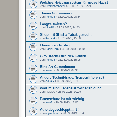
Welches Heizungssystem für neues Haus?
von
Dremmler4ever
»
17.09.2018, 12:21
Thema Gummierung
von
Konsti4
»
16.10.2023, 00:34
Langzeitmieten?
von
Linn10
»
29.09.2023, 14:43
Shop mit Shisha Tabak gesucht
von
Konsti4
»
18.09.2023, 15:38
Flansch abdichten
von
EddieHerb
»
25.08.2018, 20:40
GPS Tracker für PKW kaufen
von
Konsti4
»
21.03.2023, 15:05
Eine Art Gummimatte
von
Irolu7
»
30.08.2023, 02:36
Andere Technikfrage: Treppenliftpreise?
von
ZeusK
»
15.09.2013, 21:41
Warum sind Lebenslaufvorlagen gut?
von
Klololos
»
26.01.2023, 10:09
Datenschutz ist mir wichtig
von
Irolu7
»
20.08.2023, 12:08
Auto abgeschleppt ... ?!
von
reginabaue
»
20.03.2013, 19:49