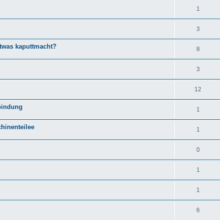
1
3
twas kaputtmacht?
8
3
12
bindung
1
hinenteilee
1
0
1
1
6