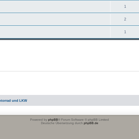
1
2
1
otorrad und LKW
Powered by
phpBB
® Forum Software © phpBB Limited
Deutsche Übersetzung durch
phpBB.de