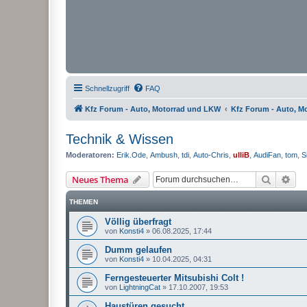
Schnellzugriff
FAQ
Kfz Forum - Auto, Motorrad und LKW
Kfz Forum - Auto, M
Technik & Wissen
Moderatoren:
Erik.Ode
,
Ambush
,
tdi
,
Auto-Chris
,
ulliB
,
AudiFan
,
tom
,
S
Suche
Erw
Neues Thema
THEMEN
Völlig überfragt
von
Konsti4
»
06.08.2025, 17:44
Dumm gelaufen
von
Konsti4
»
10.04.2025, 04:31
Ferngesteuerter Mitsubishi Colt !
von
LightningCat
»
17.10.2007, 19:53
Haustüren gesucht