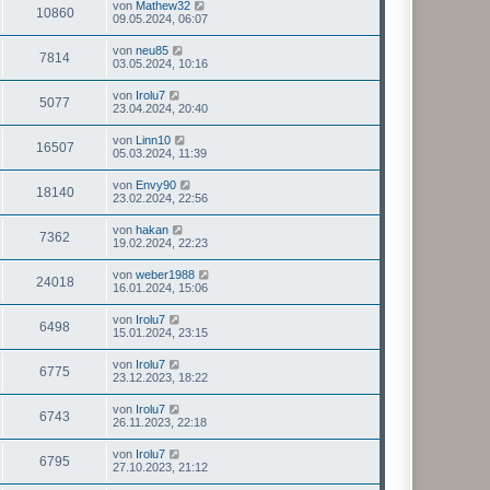
von
Mathew32
10860
09.05.2024, 06:07
von
neu85
7814
03.05.2024, 10:16
von
Irolu7
5077
23.04.2024, 20:40
von
Linn10
16507
05.03.2024, 11:39
von
Envy90
18140
23.02.2024, 22:56
von
hakan
7362
19.02.2024, 22:23
von
weber1988
24018
16.01.2024, 15:06
von
Irolu7
6498
15.01.2024, 23:15
von
Irolu7
6775
23.12.2023, 18:22
von
Irolu7
6743
26.11.2023, 22:18
von
Irolu7
6795
27.10.2023, 21:12