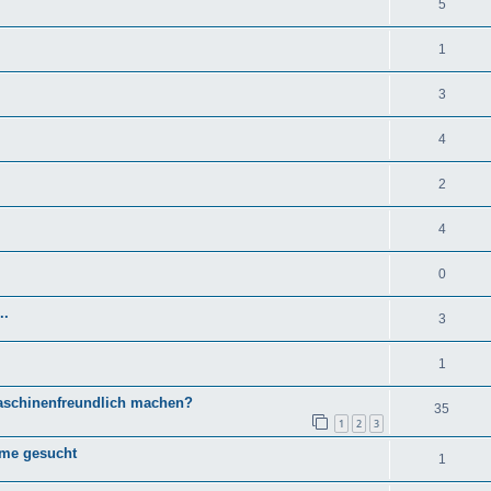
5
1
3
4
2
4
0
..
3
1
aschinenfreundlich machen?
35
1
2
3
ume gesucht
1