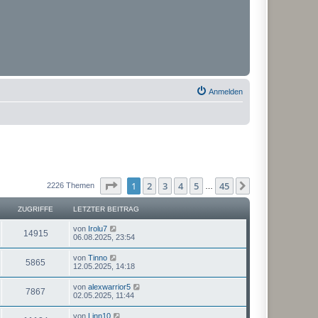
Anmelden
Seite
1
von
45
1
2
3
4
5
45
Nächste
2226 Themen
…
ZUGRIFFE
LETZTER BEITRAG
von
Irolu7
14915
06.08.2025, 23:54
von
Tinno
5865
12.05.2025, 14:18
von
alexwarrior5
7867
02.05.2025, 11:44
von
Linn10