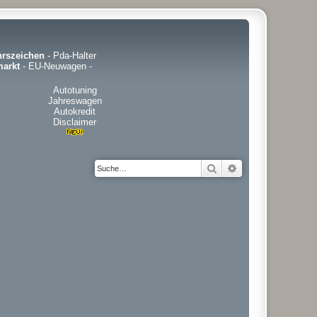
hrszeichen
-
Pda-Halter
arkt
-
EU-Neuwagen
-
Autotuning
Jahreswagen
Autokredit
Disclaimer
Suche
Erweiterte Suche