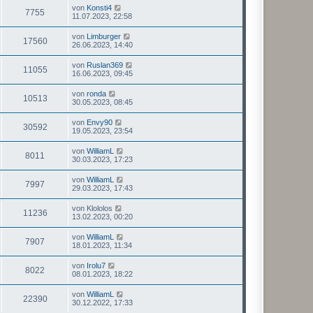
von
Konsti4
7755
11.07.2023, 22:58
von
Limburger
17560
26.06.2023, 14:40
von
Ruslan369
11055
16.06.2023, 09:45
von
ronda
10513
30.05.2023, 08:45
von
Envy90
30592
19.05.2023, 23:54
von
WilliamL
8011
30.03.2023, 17:23
von
WilliamL
7997
29.03.2023, 17:43
von
Klololos
11236
13.02.2023, 00:20
von
WilliamL
7907
18.01.2023, 11:34
von
Irolu7
8022
08.01.2023, 18:22
von
WilliamL
22390
30.12.2022, 17:33