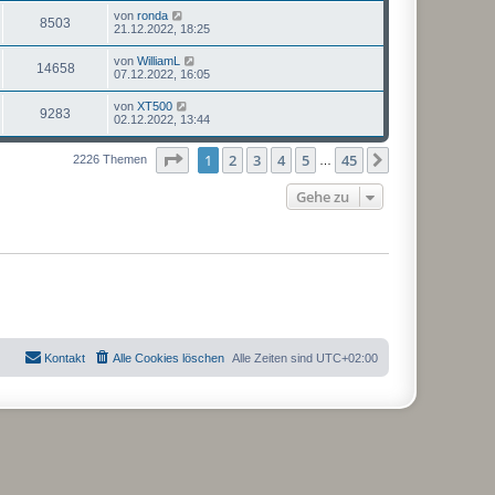
von
ronda
8503
21.12.2022, 18:25
von
WilliamL
14658
07.12.2022, 16:05
von
XT500
9283
02.12.2022, 13:44
Seite
1
von
45
1
2
3
4
5
45
Nächste
2226 Themen
…
Gehe zu
Kontakt
Alle Cookies löschen
Alle Zeiten sind
UTC+02:00