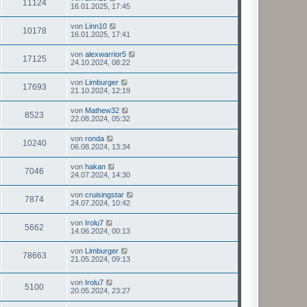
11124
16.01.2025, 17:45
von
Linn10
10178
16.01.2025, 17:41
von
alexwarrior5
17125
24.10.2024, 08:22
von
Limburger
17693
21.10.2024, 12:19
von
Mathew32
8523
22.08.2024, 05:32
von
ronda
10240
06.08.2024, 13:34
von
hakan
7046
24.07.2024, 14:30
von
cruisingstar
7874
24.07.2024, 10:42
von
Irolu7
5662
14.06.2024, 00:13
von
Limburger
78663
21.05.2024, 09:13
von
Irolu7
5100
20.05.2024, 23:27