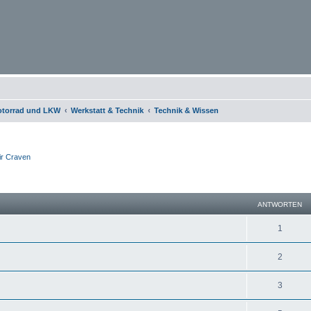
otorrad und LKW
Werkstatt & Technik
Technik & Wissen
ir Craven
eiterte Suche
ANTWORTEN
1
2
3