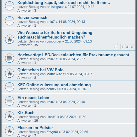
Kopfdichtung kaputt, oder doch nicht, helft mir...
Letzter Beitrag von
cruisingstar
«
24.07.2024, 10:42
Antworten:
3
Herzenswunsch
Letzter Beitrag von
Irolu7
«
14.06.2024, 00:13
Antworten:
1
Wie Webseite für Berlin und Umgebung
suchmaschinenfreundlich machen?
Letzter Beitrag von
Limburger
«
21.05.2024, 09:13
Antworten:
35
1
2
3
Hochwertige LED-Deckenleuchten für Praxisräume gesucht
Letzter Beitrag von
Irolu7
«
20.05.2024, 23:27
Antworten:
1
Quietschen bei VW Polo
Letzter Beitrag von
Mathew32
«
09.05.2024, 06:07
Antworten:
8
KFZ Online zulassung und abmeldung
Letzter Beitrag von
neu85
«
03.05.2024, 10:16
Ein neues Leben
Letzter Beitrag von
Irolu7
«
23.04.2024, 20:40
Antworten:
1
Kfz-Buch
Letzter Beitrag von
Linn10
«
05.03.2024, 11:39
Antworten:
10
Flecken im Polster
Letzter Beitrag von
Envy90
«
23.02.2024, 22:56
Antworten:
7