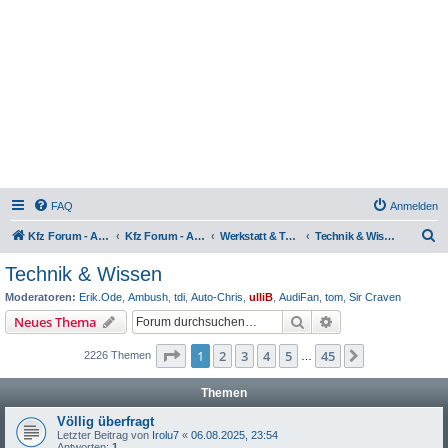
FAQ
Anmelden
S
Kfz Forum - Auto, Motorrad und LKW
Kfz Forum - Auto, Motorrad und LKW
Werkstatt & Technik
Technik & Wissen
u
Technik & Wissen
c
Moderatoren:
Erik.Ode
,
Ambush
,
tdi
,
Auto-Chris
,
ulliB
,
AudiFan
,
tom
,
Sir Craven
h
Suche
Erweiterte Suche
Neues Thema
e
Seite
1
von
45
1
2
3
4
5
45
Nächste
2226 Themen
…
Themen
Völlig überfragt
Letzter Beitrag von
Irolu7
«
06.08.2025, 23:54
Antworten:
1