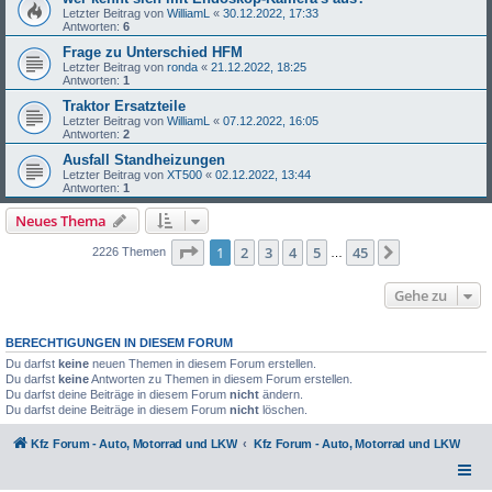
Letzter Beitrag von
WilliamL
«
30.12.2022, 17:33
Antworten:
6
Frage zu Unterschied HFM
Letzter Beitrag von
ronda
«
21.12.2022, 18:25
Antworten:
1
Traktor Ersatzteile
Letzter Beitrag von
WilliamL
«
07.12.2022, 16:05
Antworten:
2
Ausfall Standheizungen
Letzter Beitrag von
XT500
«
02.12.2022, 13:44
Antworten:
1
Neues Thema
Seite
1
von
45
1
2
3
4
5
45
Nächste
2226 Themen
…
Gehe zu
BERECHTIGUNGEN IN DIESEM FORUM
Du darfst
keine
neuen Themen in diesem Forum erstellen.
Du darfst
keine
Antworten zu Themen in diesem Forum erstellen.
Du darfst deine Beiträge in diesem Forum
nicht
ändern.
Du darfst deine Beiträge in diesem Forum
nicht
löschen.
Kfz Forum - Auto, Motorrad und LKW
Kfz Forum - Auto, Motorrad und LKW