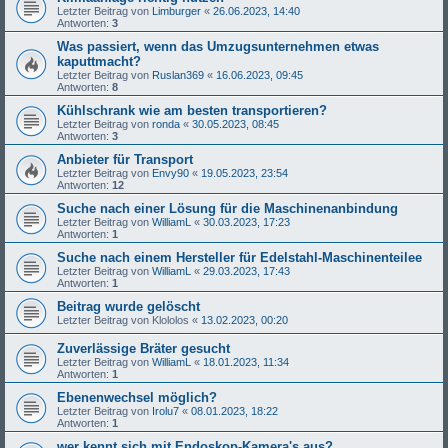
Letzter Beitrag von
Limburger
«
26.06.2023, 14:40
Antworten:
3
Was passiert, wenn das Umzugsunternehmen etwas
kaputtmacht?
Letzter Beitrag von
Ruslan369
«
16.06.2023, 09:45
Antworten:
8
Kühlschrank wie am besten transportieren?
Letzter Beitrag von
ronda
«
30.05.2023, 08:45
Antworten:
3
Anbieter für Transport
Letzter Beitrag von
Envy90
«
19.05.2023, 23:54
Antworten:
12
Suche nach einer Lösung für die Maschinenanbindung
Letzter Beitrag von
WilliamL
«
30.03.2023, 17:23
Antworten:
1
Suche nach einem Hersteller für Edelstahl-Maschinenteilee
Letzter Beitrag von
WilliamL
«
29.03.2023, 17:43
Antworten:
1
Beitrag wurde gelöscht
Letzter Beitrag von
Klololos
«
13.02.2023, 00:20
Zuverlässige Bräter gesucht
Letzter Beitrag von
WilliamL
«
18.01.2023, 11:34
Antworten:
1
Ebenenwechsel möglich?
Letzter Beitrag von
Irolu7
«
08.01.2023, 18:22
Antworten:
1
wer kennt sich mit Endoskop-Kamera's aus?