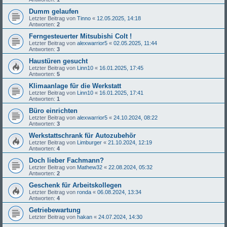
Dumm gelaufen
Letzter Beitrag von
Tinno
«
12.05.2025, 14:18
Antworten:
2
Ferngesteuerter Mitsubishi Colt !
Letzter Beitrag von
alexwarrior5
«
02.05.2025, 11:44
Antworten:
3
Haustüren gesucht
Letzter Beitrag von
Linn10
«
16.01.2025, 17:45
Antworten:
5
Klimaanlage für die Werkstatt
Letzter Beitrag von
Linn10
«
16.01.2025, 17:41
Antworten:
1
Büro einrichten
Letzter Beitrag von
alexwarrior5
«
24.10.2024, 08:22
Antworten:
3
Werkstattschrank für Autozubehör
Letzter Beitrag von
Limburger
«
21.10.2024, 12:19
Antworten:
4
Doch lieber Fachmann?
Letzter Beitrag von
Mathew32
«
22.08.2024, 05:32
Antworten:
2
Geschenk für Arbeitskollegen
Letzter Beitrag von
ronda
«
06.08.2024, 13:34
Antworten:
4
Getriebewartung
Letzter Beitrag von
hakan
«
24.07.2024, 14:30