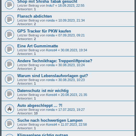
Shop mit Shisha Tabak gesucht
Letzter Beitrag von
Irolu7
«
18.09.2023, 22:55
Antworten:
1
Flansch abdichten
Letzter Beitrag von
ronda
«
10.09.2023, 21:34
Antworten:
2
GPS Tracker für PKW kaufen
Letzter Beitrag von
ronda
«
07.09.2023, 09:21
Antworten:
2
Eine Art Gummimatte
Letzter Beitrag von
Konsti4
«
30.08.2023, 19:34
Antworten:
1
Andere Technikfrage: Treppenliftpreise?
Letzter Beitrag von
ronda
«
30.08.2023, 10:24
Antworten:
2
Warum sind Lebenslaufvorlagen gut?
Letzter Beitrag von
ronda
«
30.08.2023, 10:23
Antworten:
1
Datenschutz ist mir wichtig
Letzter Beitrag von
Konsti4
«
20.08.2023, 21:35
Antworten:
1
Auto abgeschleppt ... ?!
Letzter Beitrag von
ronda
«
17.07.2023, 19:27
Antworten:
10
Suche nach hochwertigen Lampen
Letzter Beitrag von
Konsti4
«
11.07.2023, 22:58
Antworten:
1
Klimaanlage richtig nutzen