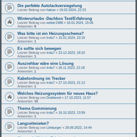
Die perfekte Autolackversiegelung
Letzter Beitrag von
hakan
«
19.02.2024, 22:23
Winterurlaubs -Dachbox Test/Erfahrung
Letzter Beitrag von
weber1988
«
16.01.2024, 15:06
Antworten:
8
Was bitte ist ein Heizungsschema?
Letzter Beitrag von
Irolu7
«
15.01.2024, 23:15
Antworten:
1
Es sollte sich bewegen
Letzter Beitrag von
Irolu7
«
23.12.2023, 18:22
Antworten:
1
Ausziehbar wäre eine Lösung
Letzter Beitrag von
Irolu7
«
26.11.2023, 22:18
Antworten:
1
Kabelordnung im Trecker
Letzter Beitrag von
Irolu7
«
27.10.2023, 21:12
Antworten:
1
Welches Heizungssystem für neues Haus?
Letzter Beitrag von
Drahtesel
«
17.10.2023, 11:57
Antworten:
10
Thema Gummierung
Letzter Beitrag von
Irolu7
«
16.10.2023, 13:59
Antworten:
1
Langzeitmieten?
Letzter Beitrag von
Limburger
«
29.09.2023, 14:44
Antworten:
1