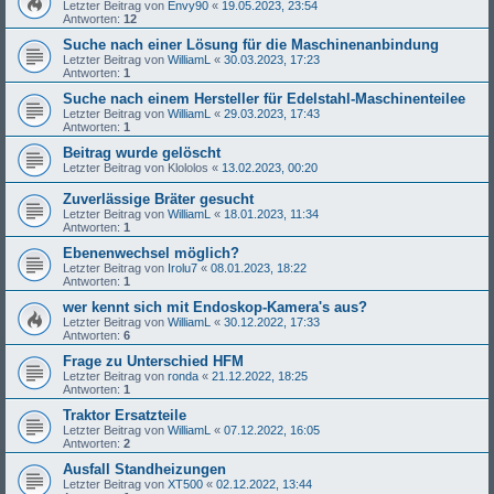
Letzter Beitrag von
Envy90
«
19.05.2023, 23:54
Antworten:
12
Suche nach einer Lösung für die Maschinenanbindung
Letzter Beitrag von
WilliamL
«
30.03.2023, 17:23
Antworten:
1
Suche nach einem Hersteller für Edelstahl-Maschinenteilee
Letzter Beitrag von
WilliamL
«
29.03.2023, 17:43
Antworten:
1
Beitrag wurde gelöscht
Letzter Beitrag von
Klololos
«
13.02.2023, 00:20
Zuverlässige Bräter gesucht
Letzter Beitrag von
WilliamL
«
18.01.2023, 11:34
Antworten:
1
Ebenenwechsel möglich?
Letzter Beitrag von
Irolu7
«
08.01.2023, 18:22
Antworten:
1
wer kennt sich mit Endoskop-Kamera's aus?
Letzter Beitrag von
WilliamL
«
30.12.2022, 17:33
Antworten:
6
Frage zu Unterschied HFM
Letzter Beitrag von
ronda
«
21.12.2022, 18:25
Antworten:
1
Traktor Ersatzteile
Letzter Beitrag von
WilliamL
«
07.12.2022, 16:05
Antworten:
2
Ausfall Standheizungen
Letzter Beitrag von
XT500
«
02.12.2022, 13:44