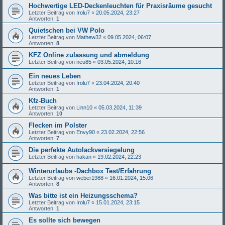
Hochwertige LED-Deckenleuchten für Praxisräume gesucht
Letzter Beitrag von
Irolu7
«
20.05.2024, 23:27
Antworten:
1
Quietschen bei VW Polo
Letzter Beitrag von
Mathew32
«
09.05.2024, 06:07
Antworten:
8
KFZ Online zulassung und abmeldung
Letzter Beitrag von
neu85
«
03.05.2024, 10:16
Ein neues Leben
Letzter Beitrag von
Irolu7
«
23.04.2024, 20:40
Antworten:
1
Kfz-Buch
Letzter Beitrag von
Linn10
«
05.03.2024, 11:39
Antworten:
10
Flecken im Polster
Letzter Beitrag von
Envy90
«
23.02.2024, 22:56
Antworten:
7
Die perfekte Autolackversiegelung
Letzter Beitrag von
hakan
«
19.02.2024, 22:23
Winterurlaubs -Dachbox Test/Erfahrung
Letzter Beitrag von
weber1988
«
16.01.2024, 15:06
Antworten:
8
Was bitte ist ein Heizungsschema?
Letzter Beitrag von
Irolu7
«
15.01.2024, 23:15
Antworten:
1
Es sollte sich bewegen