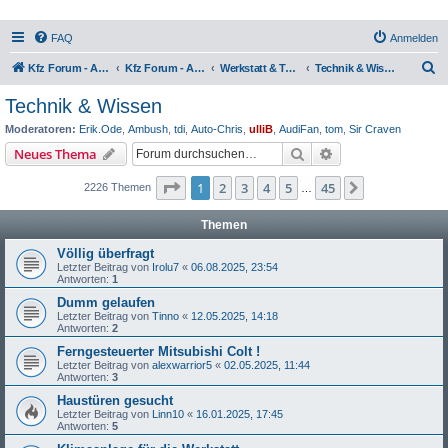
FAQ
Anmelden
S
Kfz Forum - Auto, Motorrad und LKW
Kfz Forum - Auto, Motorrad und LKW
Werkstatt & Technik
Technik & Wissen
u
Technik & Wissen
c
Moderatoren:
Erik.Ode
,
Ambush
,
tdi
,
Auto-Chris
,
ulliB
,
AudiFan
,
tom
,
Sir Craven
h
Suche
Erweiterte Suche
Neues Thema
e
Seite
1
von
45
1
2
3
4
5
45
Nächste
2226 Themen
…
Themen
Völlig überfragt
Letzter Beitrag von
Irolu7
«
06.08.2025, 23:54
Antworten:
1
Dumm gelaufen
Letzter Beitrag von
Tinno
«
12.05.2025, 14:18
Antworten:
2
Ferngesteuerter Mitsubishi Colt !
Letzter Beitrag von
alexwarrior5
«
02.05.2025, 11:44
Antworten:
3
Haustüren gesucht
Letzter Beitrag von
Linn10
«
16.01.2025, 17:45
Antworten:
5