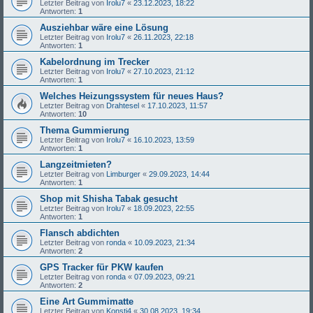
Letzter Beitrag von
Irolu7
«
23.12.2023, 18:22
Antworten:
1
Ausziehbar wäre eine Lösung
Letzter Beitrag von
Irolu7
«
26.11.2023, 22:18
Antworten:
1
Kabelordnung im Trecker
Letzter Beitrag von
Irolu7
«
27.10.2023, 21:12
Antworten:
1
Welches Heizungssystem für neues Haus?
Letzter Beitrag von
Drahtesel
«
17.10.2023, 11:57
Antworten:
10
Thema Gummierung
Letzter Beitrag von
Irolu7
«
16.10.2023, 13:59
Antworten:
1
Langzeitmieten?
Letzter Beitrag von
Limburger
«
29.09.2023, 14:44
Antworten:
1
Shop mit Shisha Tabak gesucht
Letzter Beitrag von
Irolu7
«
18.09.2023, 22:55
Antworten:
1
Flansch abdichten
Letzter Beitrag von
ronda
«
10.09.2023, 21:34
Antworten:
2
GPS Tracker für PKW kaufen
Letzter Beitrag von
ronda
«
07.09.2023, 09:21
Antworten:
2
Eine Art Gummimatte
Letzter Beitrag von
Konsti4
«
30.08.2023, 19:34