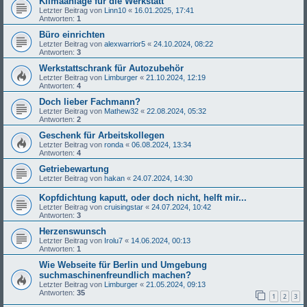
Klimaanlage für die Werkstatt
Letzter Beitrag von
Linn10
«
16.01.2025, 17:41
Antworten:
1
Büro einrichten
Letzter Beitrag von
alexwarrior5
«
24.10.2024, 08:22
Antworten:
3
Werkstattschrank für Autozubehör
Letzter Beitrag von
Limburger
«
21.10.2024, 12:19
Antworten:
4
Doch lieber Fachmann?
Letzter Beitrag von
Mathew32
«
22.08.2024, 05:32
Antworten:
2
Geschenk für Arbeitskollegen
Letzter Beitrag von
ronda
«
06.08.2024, 13:34
Antworten:
4
Getriebewartung
Letzter Beitrag von
hakan
«
24.07.2024, 14:30
Kopfdichtung kaputt, oder doch nicht, helft mir...
Letzter Beitrag von
cruisingstar
«
24.07.2024, 10:42
Antworten:
3
Herzenswunsch
Letzter Beitrag von
Irolu7
«
14.06.2024, 00:13
Antworten:
1
Wie Webseite für Berlin und Umgebung
suchmaschinenfreundlich machen?
Letzter Beitrag von
Limburger
«
21.05.2024, 09:13
Antworten:
35
1
2
3