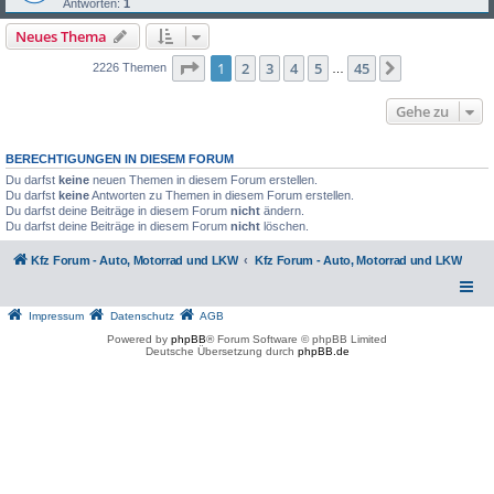
Antworten:
1
Neues Thema
Seite
1
von
45
1
2
3
4
5
45
Nächste
2226 Themen
…
Gehe zu
BERECHTIGUNGEN IN DIESEM FORUM
Du darfst
keine
neuen Themen in diesem Forum erstellen.
Du darfst
keine
Antworten zu Themen in diesem Forum erstellen.
Du darfst deine Beiträge in diesem Forum
nicht
ändern.
Du darfst deine Beiträge in diesem Forum
nicht
löschen.
Kfz Forum - Auto, Motorrad und LKW
Kfz Forum - Auto, Motorrad und LKW
Impressum
Datenschutz
AGB
Powered by
phpBB
® Forum Software © phpBB Limited
Deutsche Übersetzung durch
phpBB.de