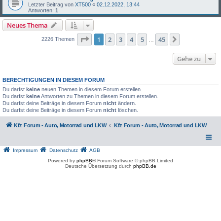
Letzter Beitrag von
XT500
«
02.12.2022, 13:44
Antworten:
1
Neues Thema
Seite
1
von
45
1
2
3
4
5
45
Nächste
2226 Themen
…
Gehe zu
BERECHTIGUNGEN IN DIESEM FORUM
Du darfst
keine
neuen Themen in diesem Forum erstellen.
Du darfst
keine
Antworten zu Themen in diesem Forum erstellen.
Du darfst deine Beiträge in diesem Forum
nicht
ändern.
Du darfst deine Beiträge in diesem Forum
nicht
löschen.
Kfz Forum - Auto, Motorrad und LKW
Kfz Forum - Auto, Motorrad und LKW
Impressum
Datenschutz
AGB
Powered by
phpBB
® Forum Software © phpBB Limited
Deutsche Übersetzung durch
phpBB.de