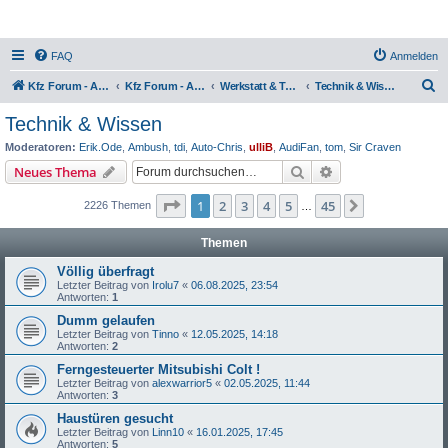
FAQ
Anmelden
S
Kfz Forum - Auto, Motorrad und LKW
Kfz Forum - Auto, Motorrad und LKW
Werkstatt & Technik
Technik & Wissen
u
Technik & Wissen
c
Moderatoren:
Erik.Ode
,
Ambush
,
tdi
,
Auto-Chris
,
ulliB
,
AudiFan
,
tom
,
Sir Craven
h
Suche
Erweiterte Suche
Neues Thema
e
Seite
1
von
45
1
2
3
4
5
45
Nächste
2226 Themen
…
Themen
Völlig überfragt
Letzter Beitrag von
Irolu7
«
06.08.2025, 23:54
Antworten:
1
Dumm gelaufen
Letzter Beitrag von
Tinno
«
12.05.2025, 14:18
Antworten:
2
Ferngesteuerter Mitsubishi Colt !
Letzter Beitrag von
alexwarrior5
«
02.05.2025, 11:44
Antworten:
3
Haustüren gesucht
Letzter Beitrag von
Linn10
«
16.01.2025, 17:45
Antworten:
5