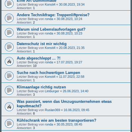
Eine Art Gummimatte
Letzter Beitrag von
Konsti4
«
30.08.2023, 19:34
Antworten:
1
Andere Technikfrage: Treppenliftpreise?
Letzter Beitrag von
ronda
«
30.08.2023, 10:24
Antworten:
2
Warum sind Lebenslaufvorlagen gut?
Letzter Beitrag von
ronda
«
30.08.2023, 10:23
Antworten:
1
Datenschutz ist mir wichtig
Letzter Beitrag von
Konsti4
«
20.08.2023, 21:35
Antworten:
1
Auto abgeschleppt ... ?!
Letzter Beitrag von
ronda
«
17.07.2023, 19:27
Antworten:
10
Suche nach hochwertigen Lampen
Letzter Beitrag von
Konsti4
«
11.07.2023, 22:58
Antworten:
1
Klimaanlage richtig nutzen
Letzter Beitrag von
Limburger
«
26.06.2023, 14:40
Antworten:
3
Was passiert, wenn das Umzugsunternehmen etwas
kaputtmacht?
Letzter Beitrag von
Ruslan369
«
16.06.2023, 09:45
Antworten:
8
Kühlschrank wie am besten transportieren?
Letzter Beitrag von
ronda
«
30.05.2023, 08:45
Antworten:
3