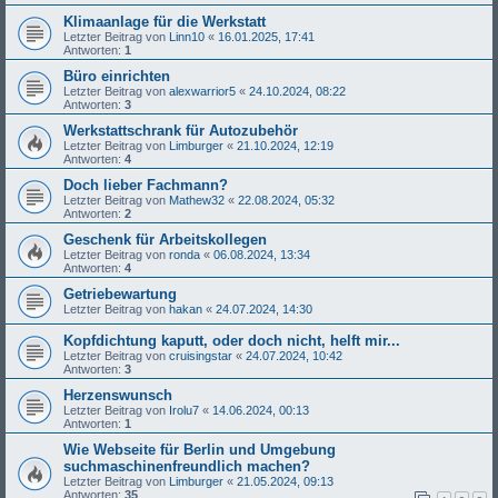
Klimaanlage für die Werkstatt
Letzter Beitrag von
Linn10
«
16.01.2025, 17:41
Antworten:
1
Büro einrichten
Letzter Beitrag von
alexwarrior5
«
24.10.2024, 08:22
Antworten:
3
Werkstattschrank für Autozubehör
Letzter Beitrag von
Limburger
«
21.10.2024, 12:19
Antworten:
4
Doch lieber Fachmann?
Letzter Beitrag von
Mathew32
«
22.08.2024, 05:32
Antworten:
2
Geschenk für Arbeitskollegen
Letzter Beitrag von
ronda
«
06.08.2024, 13:34
Antworten:
4
Getriebewartung
Letzter Beitrag von
hakan
«
24.07.2024, 14:30
Kopfdichtung kaputt, oder doch nicht, helft mir...
Letzter Beitrag von
cruisingstar
«
24.07.2024, 10:42
Antworten:
3
Herzenswunsch
Letzter Beitrag von
Irolu7
«
14.06.2024, 00:13
Antworten:
1
Wie Webseite für Berlin und Umgebung
suchmaschinenfreundlich machen?
Letzter Beitrag von
Limburger
«
21.05.2024, 09:13
Antworten:
35