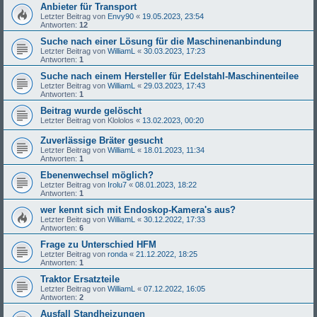
Anbieter für Transport
Letzter Beitrag von
Envy90
«
19.05.2023, 23:54
Antworten:
12
Suche nach einer Lösung für die Maschinenanbindung
Letzter Beitrag von
WilliamL
«
30.03.2023, 17:23
Antworten:
1
Suche nach einem Hersteller für Edelstahl-Maschinenteilee
Letzter Beitrag von
WilliamL
«
29.03.2023, 17:43
Antworten:
1
Beitrag wurde gelöscht
Letzter Beitrag von
Klololos
«
13.02.2023, 00:20
Zuverlässige Bräter gesucht
Letzter Beitrag von
WilliamL
«
18.01.2023, 11:34
Antworten:
1
Ebenenwechsel möglich?
Letzter Beitrag von
Irolu7
«
08.01.2023, 18:22
Antworten:
1
wer kennt sich mit Endoskop-Kamera's aus?
Letzter Beitrag von
WilliamL
«
30.12.2022, 17:33
Antworten:
6
Frage zu Unterschied HFM
Letzter Beitrag von
ronda
«
21.12.2022, 18:25
Antworten:
1
Traktor Ersatzteile
Letzter Beitrag von
WilliamL
«
07.12.2022, 16:05
Antworten:
2
Ausfall Standheizungen