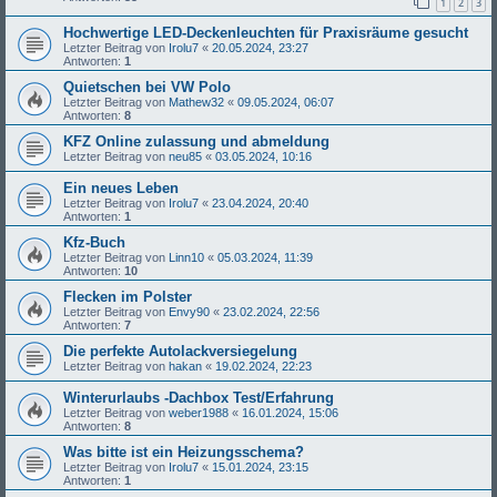
1
2
3
Hochwertige LED-Deckenleuchten für Praxisräume gesucht
Letzter Beitrag von
Irolu7
«
20.05.2024, 23:27
Antworten:
1
Quietschen bei VW Polo
Letzter Beitrag von
Mathew32
«
09.05.2024, 06:07
Antworten:
8
KFZ Online zulassung und abmeldung
Letzter Beitrag von
neu85
«
03.05.2024, 10:16
Ein neues Leben
Letzter Beitrag von
Irolu7
«
23.04.2024, 20:40
Antworten:
1
Kfz-Buch
Letzter Beitrag von
Linn10
«
05.03.2024, 11:39
Antworten:
10
Flecken im Polster
Letzter Beitrag von
Envy90
«
23.02.2024, 22:56
Antworten:
7
Die perfekte Autolackversiegelung
Letzter Beitrag von
hakan
«
19.02.2024, 22:23
Winterurlaubs -Dachbox Test/Erfahrung
Letzter Beitrag von
weber1988
«
16.01.2024, 15:06
Antworten:
8
Was bitte ist ein Heizungsschema?
Letzter Beitrag von
Irolu7
«
15.01.2024, 23:15
Antworten:
1