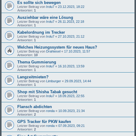
Es sollte sich bewegen
Letzter Beitrag von
Irolu7
«
23.12.2023, 18:22
Antworten:
1
Ausziehbar wäre eine Lösung
Letzter Beitrag von
Irolu7
«
26.11.2023, 22:18
Antworten:
1
Kabelordnung im Trecker
Letzter Beitrag von
Irolu7
«
27.10.2023, 21:12
Antworten:
1
Welches Heizungssystem für neues Haus?
Letzter Beitrag von
Drahtesel
«
17.10.2023, 11:57
Antworten:
10
Thema Gummierung
Letzter Beitrag von
Irolu7
«
16.10.2023, 13:59
Antworten:
1
Langzeitmieten?
Letzter Beitrag von
Limburger
«
29.09.2023, 14:44
Antworten:
1
Shop mit Shisha Tabak gesucht
Letzter Beitrag von
Irolu7
«
18.09.2023, 22:55
Antworten:
1
Flansch abdichten
Letzter Beitrag von
ronda
«
10.09.2023, 21:34
Antworten:
2
GPS Tracker für PKW kaufen
Letzter Beitrag von
ronda
«
07.09.2023, 09:21
Antworten:
2