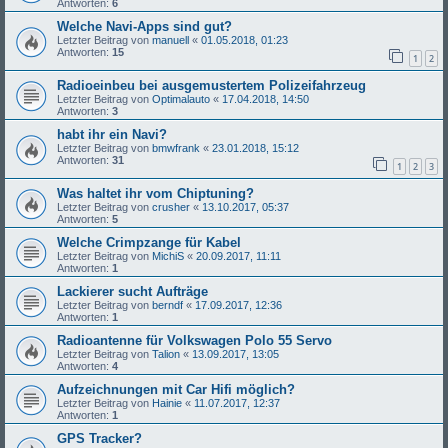
Antworten:
6
Welche Navi-Apps sind gut?
Letzter Beitrag von
manuell
«
01.05.2018, 01:23
Antworten:
15
1
2
Radioeinbeu bei ausgemustertem Polizeifahrzeug
Letzter Beitrag von
Optimalauto
«
17.04.2018, 14:50
Antworten:
3
habt ihr ein Navi?
Letzter Beitrag von
bmwfrank
«
23.01.2018, 15:12
Antworten:
31
1
2
3
Was haltet ihr vom Chiptuning?
Letzter Beitrag von
crusher
«
13.10.2017, 05:37
Antworten:
5
Welche Crimpzange für Kabel
Letzter Beitrag von
MichiS
«
20.09.2017, 11:11
Antworten:
1
Lackierer sucht Aufträge
Letzter Beitrag von
berndf
«
17.09.2017, 12:36
Antworten:
1
Radioantenne für Volkswagen Polo 55 Servo
Letzter Beitrag von
Talion
«
13.09.2017, 13:05
Antworten:
4
Aufzeichnungen mit Car Hifi möglich?
Letzter Beitrag von
Hainie
«
11.07.2017, 12:37
Antworten:
1
GPS Tracker?