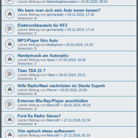
Letzter Beitrag von
MarketingInnovation
«
16.06.2020, 09:34
Wo kann man sich sein Auto tunen lassen?
Letzter Beitrag von
gerharduify
«
03.11.2019, 17:18
Antworten:
4
Elektronikbauteile für KFZ
Letzter Beitrag von
gerharduify
«
03.11.2019, 17:14
Antworten:
1
MP3-Player fürs Auto
Letzter Beitrag von
BobbyKarl
«
26.03.2019, 14:18
Antworten:
5
Handymusik am Autoradio
Letzter Beitrag von
Spoxi
«
27.02.2019, 18:26
Antworten:
7
Titan TDA 21 ?
Letzter Beitrag von
Yiban
«
26.02.2019, 19:21
Antworten:
1
Hilfe Radio/Navi nachrüsten im Skoda Superb
Letzter Beitrag von
Pierrel
«
19.02.2019, 20:09
Antworten:
6
Externen Blu-Ray-Player anschließen
Letzter Beitrag von
Marco87
«
30.01.2019, 09:19
Antworten:
2
Ford Ka Radio Stereo?
Letzter Beitrag von
Marco87
«
27.11.2018, 01:36
Antworten:
4
Vito optisch etwas aufbessern
Letzter Beitrag von
Marco87
«
27.11.2018, 01:19