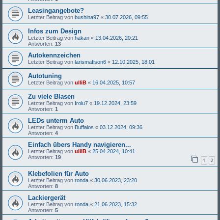
Leasingangebote?
Letzter Beitrag von
bushina97
«
30.07.2026, 09:55
Infos zum Design
Letzter Beitrag von
hakan
«
13.04.2026, 20:21
Antworten:
13
Autokennzeichen
Letzter Beitrag von
larismafison6
«
12.10.2025, 18:01
Autotuning
Letzter Beitrag von
ulliB
«
16.04.2025, 10:57
Zu viele Blasen
Letzter Beitrag von
Irolu7
«
19.12.2024, 23:59
Antworten:
1
LEDs unterm Auto
Letzter Beitrag von
Buffalos
«
03.12.2024, 09:36
Antworten:
4
Einfach übers Handy navigieren...
Letzter Beitrag von
ulliB
«
25.04.2024, 10:41
Antworten:
19
1
2
Klebefolien für Auto
Letzter Beitrag von
ronda
«
30.06.2023, 23:20
Antworten:
8
Lackiergerät
Letzter Beitrag von
ronda
«
21.06.2023, 15:32
Antworten:
5