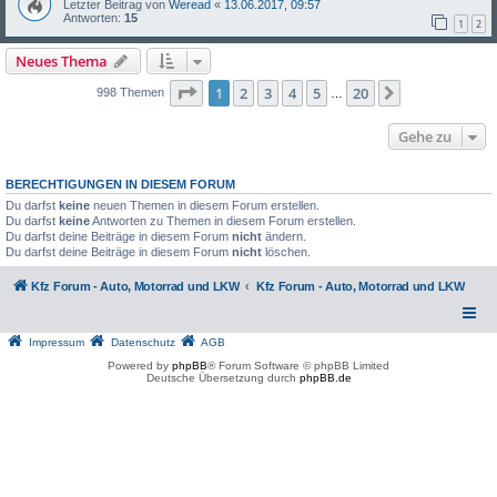
Letzter Beitrag von
Weread
«
13.06.2017, 09:57
Antworten:
15
1
2
Neues Thema
Seite
1
von
20
1
2
3
4
5
20
Nächste
998 Themen
…
Gehe zu
BERECHTIGUNGEN IN DIESEM FORUM
Du darfst
keine
neuen Themen in diesem Forum erstellen.
Du darfst
keine
Antworten zu Themen in diesem Forum erstellen.
Du darfst deine Beiträge in diesem Forum
nicht
ändern.
Du darfst deine Beiträge in diesem Forum
nicht
löschen.
Kfz Forum - Auto, Motorrad und LKW
Kfz Forum - Auto, Motorrad und LKW
Impressum
Datenschutz
AGB
Powered by
phpBB
® Forum Software © phpBB Limited
Deutsche Übersetzung durch
phpBB.de