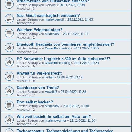
Arbeitszeiten von Hilfskräften erfassen?
Letzter Beitrag von
Klololos
«
18.01.2023, 15:39
Antworten:
3
Navi Gerät nachträglich einbauen?
Letzter Beitrag von
mariokoenig9
«
25.11.2022, 14:03
Antworten:
2
Welchen Felgenreiniger?
Letzter Beitrag von
bushina97
«
25.11.2022, 11:54
Antworten:
2
Bluetooth Headsets von Sennheiser empfehlenswert?
Letzter Beitrag von
XavierBorcheding
«
24.11.2022, 10:35
Antworten:
10
PC Subwoofer Logitech z-340 im Auto einbauen?!?
Letzter Beitrag von
XavierBorcheding
«
24.11.2022, 10:34
Antworten:
5
Anwalt für Verkehrsrecht
Letzter Beitrag von
birthel
«
14.06.2022, 09:12
Antworten:
9
Dachboxen von Thule?
Letzter Beitrag von
Hewdig7
«
27.04.2022, 11:38
Antworten:
7
Brot selbst backen?
Letzter Beitrag von
bushina97
«
23.01.2022, 16:30
Antworten:
2
Wie weit bastelt ihr selbst am Auto rum?
Letzter Beitrag von
marlonbwerner
«
15.12.2021, 11:00
Antworten:
12
Tachoreparatur, Tachoangleichung und Tachoservice