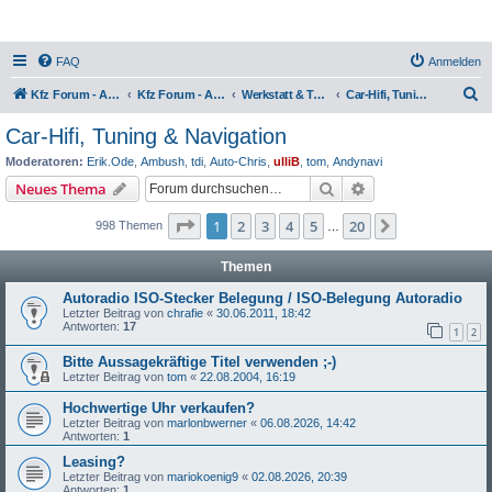
FAQ
Anmelden
S
Kfz Forum - Auto, Motorrad und LKW
Kfz Forum - Auto, Motorrad und LKW
Werkstatt & Technik
Car-Hifi, Tuning & Navigation
u
Car-Hifi, Tuning & Navigation
c
Moderatoren:
Erik.Ode
,
Ambush
,
tdi
,
Auto-Chris
,
ulliB
,
tom
,
Andynavi
h
Suche
Erweiterte Suche
Neues Thema
e
Seite
1
von
20
1
2
3
4
5
20
Nächste
998 Themen
…
Themen
Autoradio ISO-Stecker Belegung / ISO-Belegung Autoradio
Letzter Beitrag von
chrafie
«
30.06.2011, 18:42
Antworten:
17
1
2
Bitte Aussagekräftige Titel verwenden ;-)
Letzter Beitrag von
tom
«
22.08.2004, 16:19
Hochwertige Uhr verkaufen?
Letzter Beitrag von
marlonbwerner
«
06.08.2026, 14:42
Antworten:
1
Leasing?
Letzter Beitrag von
mariokoenig9
«
02.08.2026, 20:39
Antworten:
1