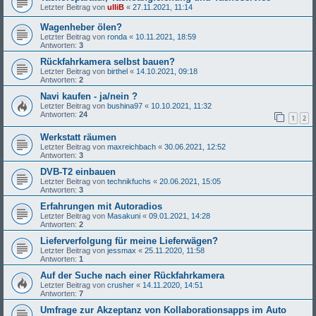
Letzter Beitrag von
ulliB
«
27.11.2021, 11:14
Wagenheber ölen?
Letzter Beitrag von
ronda
«
10.11.2021, 18:59
Antworten:
3
Rückfahrkamera selbst bauen?
Letzter Beitrag von
birthel
«
14.10.2021, 09:18
Antworten:
2
Navi kaufen - ja/nein ?
Letzter Beitrag von
bushina97
«
10.10.2021, 11:32
Antworten:
24
1
2
Werkstatt räumen
Letzter Beitrag von
maxreichbach
«
30.06.2021, 12:52
Antworten:
3
DVB-T2 einbauen
Letzter Beitrag von
technikfuchs
«
20.06.2021, 15:05
Antworten:
3
Erfahrungen mit Autoradios
Letzter Beitrag von
Masakuni
«
09.01.2021, 14:28
Antworten:
2
Lieferverfolgung für meine Lieferwägen?
Letzter Beitrag von
jessmax
«
25.11.2020, 11:58
Antworten:
1
Auf der Suche nach einer Rückfahrkamera
Letzter Beitrag von
crusher
«
14.11.2020, 14:51
Antworten:
7
Umfrage zur Akzeptanz von Kollaborationsapps im Auto