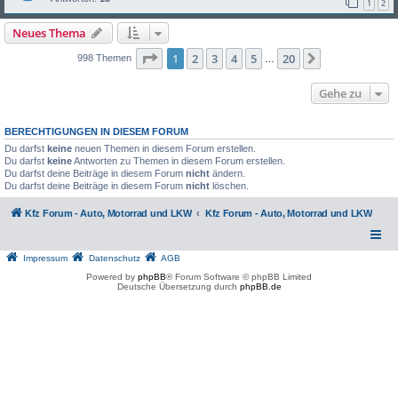
1
2
Neues Thema
Seite
1
von
20
1
2
3
4
5
20
Nächste
998 Themen
…
Gehe zu
BERECHTIGUNGEN IN DIESEM FORUM
Du darfst
keine
neuen Themen in diesem Forum erstellen.
Du darfst
keine
Antworten zu Themen in diesem Forum erstellen.
Du darfst deine Beiträge in diesem Forum
nicht
ändern.
Du darfst deine Beiträge in diesem Forum
nicht
löschen.
Kfz Forum - Auto, Motorrad und LKW
Kfz Forum - Auto, Motorrad und LKW
Impressum
Datenschutz
AGB
Powered by
phpBB
® Forum Software © phpBB Limited
Deutsche Übersetzung durch
phpBB.de