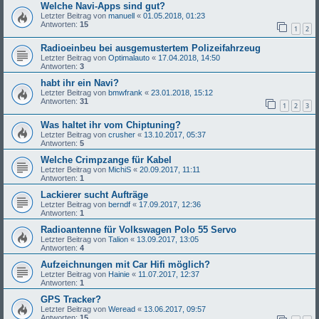
Welche Navi-Apps sind gut?
Letzter Beitrag von
manuell
«
01.05.2018, 01:23
Antworten:
15
1
2
Radioeinbeu bei ausgemustertem Polizeifahrzeug
Letzter Beitrag von
Optimalauto
«
17.04.2018, 14:50
Antworten:
3
habt ihr ein Navi?
Letzter Beitrag von
bmwfrank
«
23.01.2018, 15:12
Antworten:
31
1
2
3
Was haltet ihr vom Chiptuning?
Letzter Beitrag von
crusher
«
13.10.2017, 05:37
Antworten:
5
Welche Crimpzange für Kabel
Letzter Beitrag von
MichiS
«
20.09.2017, 11:11
Antworten:
1
Lackierer sucht Aufträge
Letzter Beitrag von
berndf
«
17.09.2017, 12:36
Antworten:
1
Radioantenne für Volkswagen Polo 55 Servo
Letzter Beitrag von
Talion
«
13.09.2017, 13:05
Antworten:
4
Aufzeichnungen mit Car Hifi möglich?
Letzter Beitrag von
Hainie
«
11.07.2017, 12:37
Antworten:
1
GPS Tracker?
Letzter Beitrag von
Weread
«
13.06.2017, 09:57
Antworten:
15