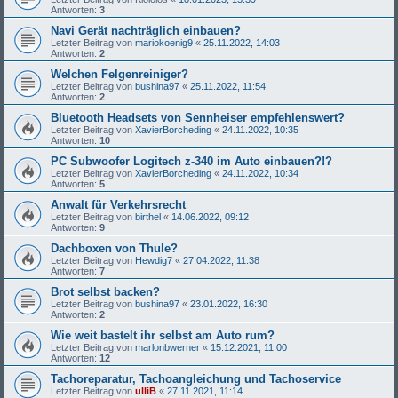
Antworten:
3
Navi Gerät nachträglich einbauen?
Letzter Beitrag von
mariokoenig9
«
25.11.2022, 14:03
Antworten:
2
Welchen Felgenreiniger?
Letzter Beitrag von
bushina97
«
25.11.2022, 11:54
Antworten:
2
Bluetooth Headsets von Sennheiser empfehlenswert?
Letzter Beitrag von
XavierBorcheding
«
24.11.2022, 10:35
Antworten:
10
PC Subwoofer Logitech z-340 im Auto einbauen?!?
Letzter Beitrag von
XavierBorcheding
«
24.11.2022, 10:34
Antworten:
5
Anwalt für Verkehrsrecht
Letzter Beitrag von
birthel
«
14.06.2022, 09:12
Antworten:
9
Dachboxen von Thule?
Letzter Beitrag von
Hewdig7
«
27.04.2022, 11:38
Antworten:
7
Brot selbst backen?
Letzter Beitrag von
bushina97
«
23.01.2022, 16:30
Antworten:
2
Wie weit bastelt ihr selbst am Auto rum?
Letzter Beitrag von
marlonbwerner
«
15.12.2021, 11:00
Antworten:
12
Tachoreparatur, Tachoangleichung und Tachoservice
Letzter Beitrag von
ulliB
«
27.11.2021, 11:14