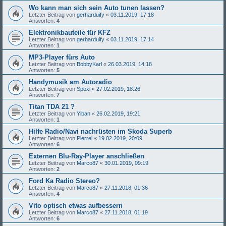
Wo kann man sich sein Auto tunen lassen?
Letzter Beitrag von
gerharduify
«
03.11.2019, 17:18
Antworten:
4
Elektronikbauteile für KFZ
Letzter Beitrag von
gerharduify
«
03.11.2019, 17:14
Antworten:
1
MP3-Player fürs Auto
Letzter Beitrag von
BobbyKarl
«
26.03.2019, 14:18
Antworten:
5
Handymusik am Autoradio
Letzter Beitrag von
Spoxi
«
27.02.2019, 18:26
Antworten:
7
Titan TDA 21 ?
Letzter Beitrag von
Yiban
«
26.02.2019, 19:21
Antworten:
1
Hilfe Radio/Navi nachrüsten im Skoda Superb
Letzter Beitrag von
Pierrel
«
19.02.2019, 20:09
Antworten:
6
Externen Blu-Ray-Player anschließen
Letzter Beitrag von
Marco87
«
30.01.2019, 09:19
Antworten:
2
Ford Ka Radio Stereo?
Letzter Beitrag von
Marco87
«
27.11.2018, 01:36
Antworten:
4
Vito optisch etwas aufbessern
Letzter Beitrag von
Marco87
«
27.11.2018, 01:19
Antworten:
6