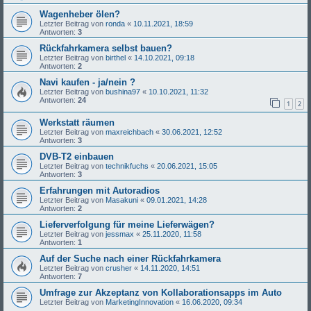
Wagenheber ölen?
Letzter Beitrag von
ronda
«
10.11.2021, 18:59
Antworten:
3
Rückfahrkamera selbst bauen?
Letzter Beitrag von
birthel
«
14.10.2021, 09:18
Antworten:
2
Navi kaufen - ja/nein ?
Letzter Beitrag von
bushina97
«
10.10.2021, 11:32
Antworten:
24
1
2
Werkstatt räumen
Letzter Beitrag von
maxreichbach
«
30.06.2021, 12:52
Antworten:
3
DVB-T2 einbauen
Letzter Beitrag von
technikfuchs
«
20.06.2021, 15:05
Antworten:
3
Erfahrungen mit Autoradios
Letzter Beitrag von
Masakuni
«
09.01.2021, 14:28
Antworten:
2
Lieferverfolgung für meine Lieferwägen?
Letzter Beitrag von
jessmax
«
25.11.2020, 11:58
Antworten:
1
Auf der Suche nach einer Rückfahrkamera
Letzter Beitrag von
crusher
«
14.11.2020, 14:51
Antworten:
7
Umfrage zur Akzeptanz von Kollaborationsapps im Auto
Letzter Beitrag von
MarketingInnovation
«
16.06.2020, 09:34