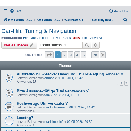
FAQ
Anmelden
S
Kfz Forum - Auto, Motorrad und LKW
Kfz Forum - Auto, Motorrad und LKW
Werkstatt & Technik
Car-Hifi, Tuning & Navigation
u
Car-Hifi, Tuning & Navigation
c
Moderatoren:
Erik.Ode
,
Ambush
,
tdi
,
Auto-Chris
,
ulliB
,
tom
,
Andynavi
h
Suche
Erweiterte Suche
Neues Thema
e
Seite
1
von
20
1
2
3
4
5
20
Nächste
998 Themen
…
Themen
Autoradio ISO-Stecker Belegung / ISO-Belegung Autoradio
Letzter Beitrag von
chrafie
«
30.06.2011, 18:42
Antworten:
17
1
2
Bitte Aussagekräftige Titel verwenden ;-)
Letzter Beitrag von
tom
«
22.08.2004, 16:19
Hochwertige Uhr verkaufen?
Letzter Beitrag von
marlonbwerner
«
06.08.2026, 14:42
Antworten:
1
Leasing?
Letzter Beitrag von
mariokoenig9
«
02.08.2026, 20:39
Antworten:
1