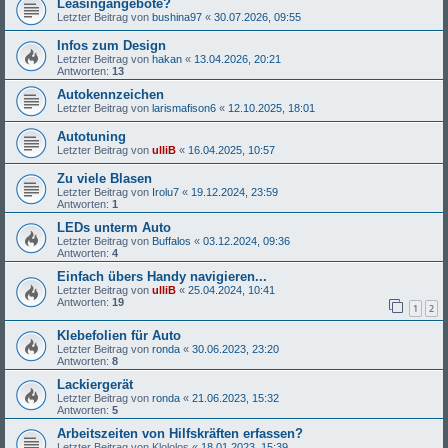
Leasingangebote?
Letzter Beitrag von
bushina97
«
30.07.2026, 09:55
Infos zum Design
Letzter Beitrag von
hakan
«
13.04.2026, 20:21
Antworten:
13
Autokennzeichen
Letzter Beitrag von
larismafison6
«
12.10.2025, 18:01
Autotuning
Letzter Beitrag von
ulliB
«
16.04.2025, 10:57
Zu viele Blasen
Letzter Beitrag von
Irolu7
«
19.12.2024, 23:59
Antworten:
1
LEDs unterm Auto
Letzter Beitrag von
Buffalos
«
03.12.2024, 09:36
Antworten:
4
Einfach übers Handy navigieren...
Letzter Beitrag von
ulliB
«
25.04.2024, 10:41
Antworten:
19
1
2
Klebefolien für Auto
Letzter Beitrag von
ronda
«
30.06.2023, 23:20
Antworten:
8
Lackiergerät
Letzter Beitrag von
ronda
«
21.06.2023, 15:32
Antworten:
5
Arbeitszeiten von Hilfskräften erfassen?
Letzter Beitrag von
Klololos
«
18.01.2023, 15:39