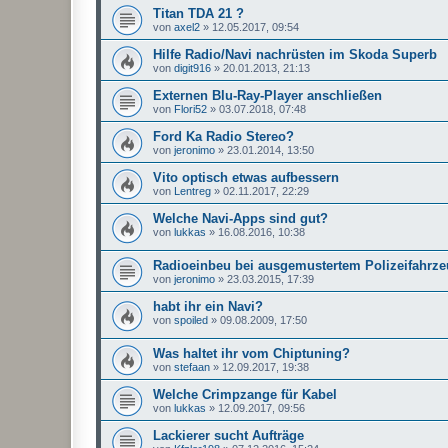
Titan TDA 21 ?
von
axel2
»
12.05.2017, 09:54
Hilfe Radio/Navi nachrüsten im Skoda Superb
von
digit916
»
20.01.2013, 21:13
Externen Blu-Ray-Player anschließen
von
Flori52
»
03.07.2018, 07:48
Ford Ka Radio Stereo?
von
jeronimo
»
23.01.2014, 13:50
Vito optisch etwas aufbessern
von
Lentreg
»
02.11.2017, 22:29
Welche Navi-Apps sind gut?
von
lukkas
»
16.08.2016, 10:38
Radioeinbeu bei ausgemustertem Polizeifahrz
von
jeronimo
»
23.03.2015, 17:39
habt ihr ein Navi?
von
spoiled
»
09.08.2009, 17:50
Was haltet ihr vom Chiptuning?
von
stefaan
»
12.09.2017, 19:38
Welche Crimpzange für Kabel
von
lukkas
»
12.09.2017, 09:56
Lackierer sucht Aufträge