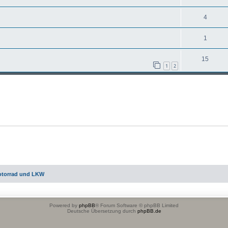
4
1
15
1
2
otorrad und LKW
Powered by
phpBB
® Forum Software © phpBB Limited
Deutsche Übersetzung durch
phpBB.de