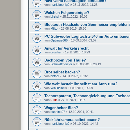
Navi Gerät nachträglich einbauen?
von
mariokoenig9
»
25.11.2022, 11:23
Welchen Felgenreiniger?
von
birthel
»
25.11.2022, 10:09
Bluetooth Headsets von Sennheiser empfehlen
von
Milito
»
28.08.2015, 15:30
PC Subwoofer Logitech z-340 im Auto einbaue
von
Optimus666
»
18.09.2004, 03:07
Anwalt für Verkehrsrecht
von
crusher
»
19.11.2016, 18:29
Dachboxen von Thule?
von
Schmidtmeister
»
15.08.2016, 20:19
Brot selbst backen?
von
birthel
»
14.01.2022, 13:32
Wie weit bastelt ihr selbst am Auto rum?
von
WinDiesel
»
11.09.2017, 14:59
Tachoreparatur, Tachoangleichung und Tachose
von
ulliB
»
27.11.2021, 11:14
Wagenheber ölen?
von
bushina97
»
12.10.2021, 09:41
Rückfahrkamera selbst bauen?
von
mariokoenig9
»
06.10.2021, 14:42