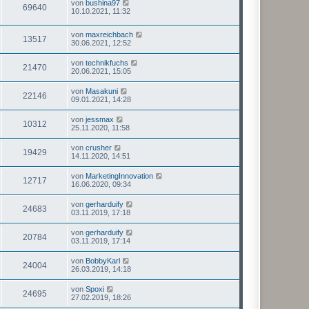
von
bushina97
69640
10.10.2021, 11:32
von
maxreichbach
13517
30.06.2021, 12:52
von
technikfuchs
21470
20.06.2021, 15:05
von
Masakuni
22146
09.01.2021, 14:28
von
jessmax
10312
25.11.2020, 11:58
von
crusher
19429
14.11.2020, 14:51
von
MarketingInnovation
12717
16.06.2020, 09:34
von
gerharduify
24683
03.11.2019, 17:18
von
gerharduify
20784
03.11.2019, 17:14
von
BobbyKarl
24004
26.03.2019, 14:18
von
Spoxi
24695
27.02.2019, 18:26