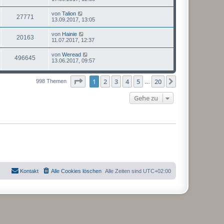
von
Talion
27771
13.09.2017, 13:05
von
Hainie
20163
11.07.2017, 12:37
von
Weread
496645
13.06.2017, 09:57
Seite
1
von
20
1
2
3
4
5
20
Nächste
998 Themen
…
Gehe zu
Kontakt
Alle Cookies löschen
Alle Zeiten sind
UTC+02:00