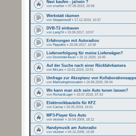
Navi kaufen - ja/nein ?
von
crusher
»
07.09.2015, 20:58
Werkstatt räumen
von
Steppenwolf
»
17.12.2019, 10:37
DVB-T2 einbauen
von
Lang74
»
19.09.2017, 10:07
Erfahrungen mit Autoradios
von
Pippolino
»
20.06.2017, 10:38
Lieferverfolgung für meine Lieferwägen?
von
Dremmler4ever
»
25.11.2020, 10:45
Auf der Suche nach einer Rückfahrkamera
von
MrLars
»
10.01.2019, 22:51
Umfrage zur Akzeptanz von Kollaborationsapp
von
MarketingInnovation
»
16.06.2020, 09:34
Wo kann man sich sein Auto tunen lassen?
von
RichardLuger
»
10.07.2018, 07:33
Elektronikbauteile für KFZ
von
Carma
»
26.05.2019, 16:01
MP3-Player fürs Auto
von
vkstner
»
16.04.2009, 18:12
Handymusik am Autoradio
von
vkstner
»
04.10.2008, 15:58