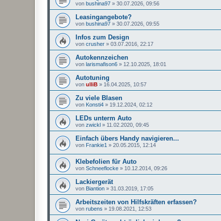
von
bushina97
»
30.07.2026, 09:56
Leasingangebote?
von
bushina97
»
30.07.2026, 09:55
Infos zum Design
von
crusher
»
03.07.2016, 22:17
Autokennzeichen
von
larismafison6
»
12.10.2025, 18:01
Autotuning
von
ulliB
»
16.04.2025, 10:57
Zu viele Blasen
von
Konsti4
»
19.12.2024, 02:12
LEDs unterm Auto
von
zwickl
»
11.02.2020, 09:45
Einfach übers Handy navigieren...
von
Frankie1
»
20.05.2015, 12:14
Klebefolien für Auto
von
Schneeflocke
»
10.12.2014, 09:26
Lackiergerät
von
Biantion
»
31.03.2019, 17:05
Arbeitszeiten von Hilfskräften erfassen?
von
rubens
»
19.08.2021, 12:53