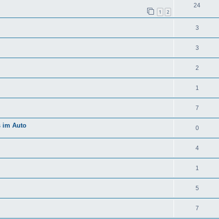
24
1
2
3
3
2
1
7
s im Auto
0
4
1
5
7