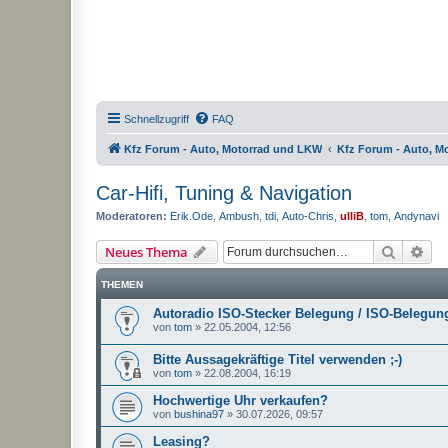
Schnellzugriff
FAQ
Kfz Forum - Auto, Motorrad und LKW
Kfz Forum - Auto, M
Car-Hifi, Tuning & Navigation
Moderatoren:
Erik.Ode
,
Ambush
,
tdi
,
Auto-Chris
,
ulliB
,
tom
,
Andynavi
Suche
Erw
Neues Thema
THEMEN
Autoradio ISO-Stecker Belegung / ISO-Belegun
von
tom
»
22.05.2004, 12:56
Bitte Aussagekräftige Titel verwenden ;-)
von
tom
»
22.08.2004, 16:19
Hochwertige Uhr verkaufen?
von
bushina97
»
30.07.2026, 09:57
Leasing?