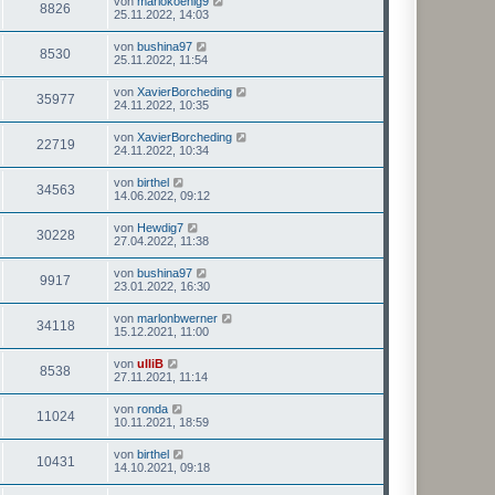
von
mariokoenig9
8826
25.11.2022, 14:03
von
bushina97
8530
25.11.2022, 11:54
von
XavierBorcheding
35977
24.11.2022, 10:35
von
XavierBorcheding
22719
24.11.2022, 10:34
von
birthel
34563
14.06.2022, 09:12
von
Hewdig7
30228
27.04.2022, 11:38
von
bushina97
9917
23.01.2022, 16:30
von
marlonbwerner
34118
15.12.2021, 11:00
von
ulliB
8538
27.11.2021, 11:14
von
ronda
11024
10.11.2021, 18:59
von
birthel
10431
14.10.2021, 09:18