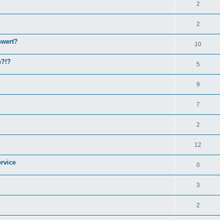
2
2
swert?
10
n?!?
5
9
7
2
12
rvice
0
3
2