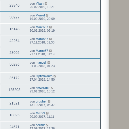
von
Yiban
23840
26.02.2019, 19:21
von
Pierrel
50927
19.02.2019, 20:09
von
Marco87
16148
30.01.2019, 09:19
von
Marco87
42264
27.11.2018, 01:36
von
Marco87
23095
27.11.2018, 01:19
von
manuell
50286
01.05.2018, 01:23
von
Optimalauto
35172
17.04.2018, 14:50
von
bmwfrank
125203
23.01.2018, 15:12
von
crusher
21321
13.10.2017, 05:37
von
MichiS
18895
20.09.2017, 11:11
von
berndf
24671
17.09.2017, 12:36