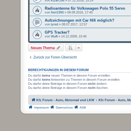
von
Kfzler198
»
07.12.2016, 15:24
Radioantenne für Volkswagen Polo 55 Servo
von
Nori1990
»
09.08.2016, 17:40
Aufzeichnungen mit Car Hifi möglich?
von
tyred
»
08.07.2017, 12:57
GPS Tracker?
von
Wuifi
»
14.12.2009, 15:46
Neues Thema
Zurück zur Foren-Übersicht
BERECHTIGUNGEN IN DIESEM FORUM
Du darfst
keine
neuen Themen in diesem Forum erstellen.
Du darfst
keine
Antworten zu Themen in diesem Forum erstellen.
Du darfst deine Beiträge in diesem Forum
nicht
ändern.
Du darfst deine Beiträge in diesem Forum
nicht
löschen.
Kfz Forum - Auto, Motorrad und LKW
Kfz Forum - Auto, M
Impressum
Datenschutz
AGB