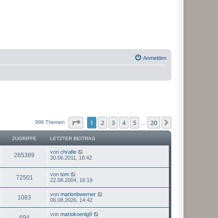
Anmelden
Seite
1
von
20
1
2
3
4
5
20
Nächste
998 Themen
…
ZUGRIFFE
LETZTER BEITRAG
von
chrafie
265389
30.06.2011, 18:42
von
tom
72501
22.08.2004, 16:19
von
marlonbwerner
1083
06.08.2026, 14:42
von
mariokoenig9
694