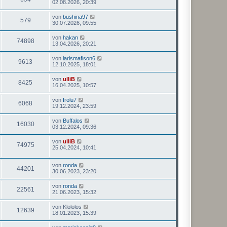
02.08.2026, 20:39
von
bushina97
579
30.07.2026, 09:55
von
hakan
74898
13.04.2026, 20:21
von
larismafison6
9613
12.10.2025, 18:01
von
ulliB
8425
16.04.2025, 10:57
von
Irolu7
6068
19.12.2024, 23:59
von
Buffalos
16030
03.12.2024, 09:36
von
ulliB
74975
25.04.2024, 10:41
von
ronda
44201
30.06.2023, 23:20
von
ronda
22561
21.06.2023, 15:32
von
Klololos
12639
18.01.2023, 15:39