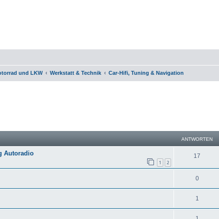
otorrad und LKW
Werkstatt & Technik
Car-Hifi, Tuning & Navigation
eiterte Suche
ANTWORTEN
g Autoradio
17
1
2
0
1
1