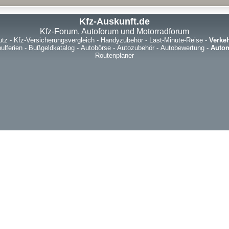
Kfz-Auskunft.de
Kfz-Forum, Autoforum und Motorradforum
utz
-
Kfz-Versicherungsvergleich
-
Handyzubehör
-
Last-Minute-Reise
-
Verke
ulferien
-
Bußgeldkatalog
-
Autobörse
-
Autozubehör
-
Autobewertung
-
Autom
Routenplaner