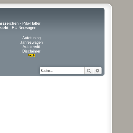
hrszeichen
-
Pda-Halter
arkt
-
EU-Neuwagen
-
Autotuning
Jahreswagen
Autokredit
Disclaimer
Suche
Erweiterte Suche