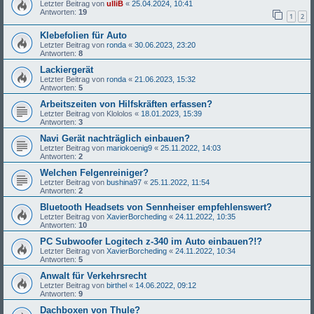
Letzter Beitrag von
ulliB
«
25.04.2024, 10:41
Antworten:
19
1
2
Klebefolien für Auto
Letzter Beitrag von
ronda
«
30.06.2023, 23:20
Antworten:
8
Lackiergerät
Letzter Beitrag von
ronda
«
21.06.2023, 15:32
Antworten:
5
Arbeitszeiten von Hilfskräften erfassen?
Letzter Beitrag von
Klololos
«
18.01.2023, 15:39
Antworten:
3
Navi Gerät nachträglich einbauen?
Letzter Beitrag von
mariokoenig9
«
25.11.2022, 14:03
Antworten:
2
Welchen Felgenreiniger?
Letzter Beitrag von
bushina97
«
25.11.2022, 11:54
Antworten:
2
Bluetooth Headsets von Sennheiser empfehlenswert?
Letzter Beitrag von
XavierBorcheding
«
24.11.2022, 10:35
Antworten:
10
PC Subwoofer Logitech z-340 im Auto einbauen?!?
Letzter Beitrag von
XavierBorcheding
«
24.11.2022, 10:34
Antworten:
5
Anwalt für Verkehrsrecht
Letzter Beitrag von
birthel
«
14.06.2022, 09:12
Antworten:
9
Dachboxen von Thule?