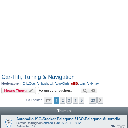
Car-Hifi, Tuning & Navigation
Moderatoren:
Erik.Ode
,
Ambush
,
tdi
,
Auto-Chris
,
ulliB
,
tom
,
Andynavi
Suche
Erweiterte Suche
Neues Thema
Seite
1
von
20
1
2
3
4
5
20
Nächste
998 Themen
…
Themen
Autoradio ISO-Stecker Belegung / ISO-Belegung Autoradio
Letzter Beitrag von
chrafie
«
30.06.2011, 18:42
Antworten:
17
1
2