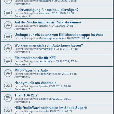
Letzter Beitrag von
Masakuni
«
09.01.2021, 14:28
Antworten:
2
Lieferverfolgung für meine Lieferwägen?
Letzter Beitrag von
jessmax
«
25.11.2020, 11:58
Antworten:
1
Auf der Suche nach einer Rückfahrkamera
Letzter Beitrag von
crusher
«
14.11.2020, 14:51
Antworten:
7
Umfrage zur Akzeptanz von Kollaborationsapps im Auto
Letzter Beitrag von
MarketingInnovation
«
16.06.2020, 09:34
Wo kann man sich sein Auto tunen lassen?
Letzter Beitrag von
gerharduify
«
03.11.2019, 17:18
Antworten:
4
Elektronikbauteile für KFZ
Letzter Beitrag von
gerharduify
«
03.11.2019, 17:14
Antworten:
1
MP3-Player fürs Auto
Letzter Beitrag von
BobbyKarl
«
26.03.2019, 14:18
Antworten:
5
Handymusik am Autoradio
Letzter Beitrag von
Spoxi
«
27.02.2019, 18:26
Antworten:
7
Titan TDA 21 ?
Letzter Beitrag von
Yiban
«
26.02.2019, 19:21
Antworten:
1
Hilfe Radio/Navi nachrüsten im Skoda Superb
Letzter Beitrag von
Pierrel
«
19.02.2019, 20:09