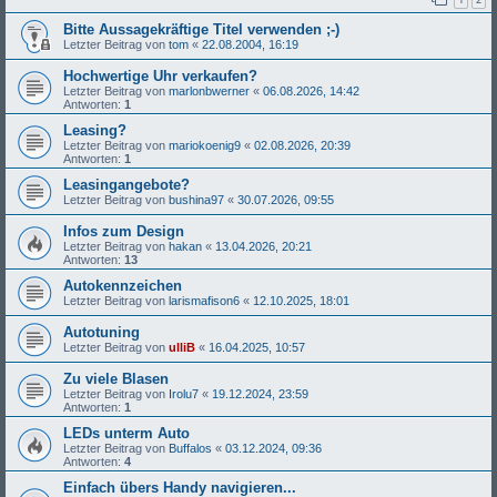
Bitte Aussagekräftige Titel verwenden ;-)
Letzter Beitrag von
tom
«
22.08.2004, 16:19
Hochwertige Uhr verkaufen?
Letzter Beitrag von
marlonbwerner
«
06.08.2026, 14:42
Antworten:
1
Leasing?
Letzter Beitrag von
mariokoenig9
«
02.08.2026, 20:39
Antworten:
1
Leasingangebote?
Letzter Beitrag von
bushina97
«
30.07.2026, 09:55
Infos zum Design
Letzter Beitrag von
hakan
«
13.04.2026, 20:21
Antworten:
13
Autokennzeichen
Letzter Beitrag von
larismafison6
«
12.10.2025, 18:01
Autotuning
Letzter Beitrag von
ulliB
«
16.04.2025, 10:57
Zu viele Blasen
Letzter Beitrag von
Irolu7
«
19.12.2024, 23:59
Antworten:
1
LEDs unterm Auto
Letzter Beitrag von
Buffalos
«
03.12.2024, 09:36
Antworten:
4
Einfach übers Handy navigieren...