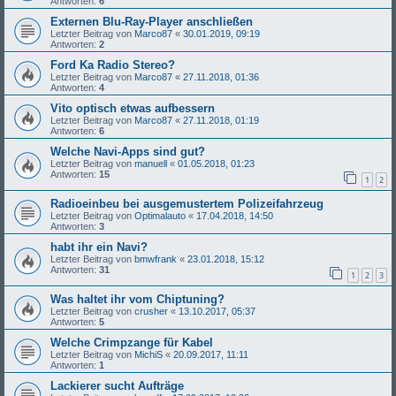
Antworten:
6
Externen Blu-Ray-Player anschließen
Letzter Beitrag von
Marco87
«
30.01.2019, 09:19
Antworten:
2
Ford Ka Radio Stereo?
Letzter Beitrag von
Marco87
«
27.11.2018, 01:36
Antworten:
4
Vito optisch etwas aufbessern
Letzter Beitrag von
Marco87
«
27.11.2018, 01:19
Antworten:
6
Welche Navi-Apps sind gut?
Letzter Beitrag von
manuell
«
01.05.2018, 01:23
Antworten:
15
1
2
Radioeinbeu bei ausgemustertem Polizeifahrzeug
Letzter Beitrag von
Optimalauto
«
17.04.2018, 14:50
Antworten:
3
habt ihr ein Navi?
Letzter Beitrag von
bmwfrank
«
23.01.2018, 15:12
Antworten:
31
1
2
3
Was haltet ihr vom Chiptuning?
Letzter Beitrag von
crusher
«
13.10.2017, 05:37
Antworten:
5
Welche Crimpzange für Kabel
Letzter Beitrag von
MichiS
«
20.09.2017, 11:11
Antworten:
1
Lackierer sucht Aufträge