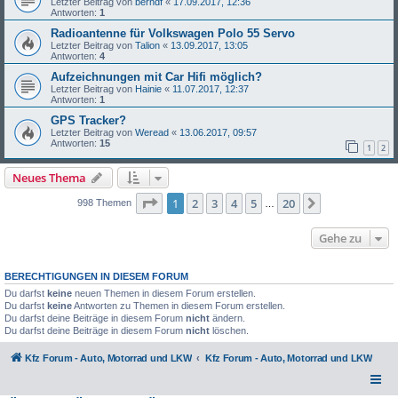
Letzter Beitrag von
berndf
«
17.09.2017, 12:36
Antworten:
1
Radioantenne für Volkswagen Polo 55 Servo
Letzter Beitrag von
Talion
«
13.09.2017, 13:05
Antworten:
4
Aufzeichnungen mit Car Hifi möglich?
Letzter Beitrag von
Hainie
«
11.07.2017, 12:37
Antworten:
1
GPS Tracker?
Letzter Beitrag von
Weread
«
13.06.2017, 09:57
Antworten:
15
1
2
Neues Thema
Seite
1
von
20
1
2
3
4
5
20
Nächste
998 Themen
…
Gehe zu
BERECHTIGUNGEN IN DIESEM FORUM
Du darfst
keine
neuen Themen in diesem Forum erstellen.
Du darfst
keine
Antworten zu Themen in diesem Forum erstellen.
Du darfst deine Beiträge in diesem Forum
nicht
ändern.
Du darfst deine Beiträge in diesem Forum
nicht
löschen.
Kfz Forum - Auto, Motorrad und LKW
Kfz Forum - Auto, Motorrad und LKW