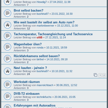
Letzter Beitrag von
Hewdig7
«
27.04.2022, 11:38
Antworten:
7
Brot selbst backen?
Letzter Beitrag von
bushina97
«
23.01.2022, 16:30
Antworten:
2
Wie weit bastelt ihr selbst am Auto rum?
Letzter Beitrag von
marlonbwerner
«
15.12.2021, 11:00
Antworten:
12
Tachoreparatur, Tachoangleichung und Tachoservice
Letzter Beitrag von
ulliB
«
27.11.2021, 11:14
Wagenheber ölen?
Letzter Beitrag von
ronda
«
10.11.2021, 18:59
Antworten:
3
Rückfahrkamera selbst bauen?
Letzter Beitrag von
birthel
«
14.10.2021, 09:18
Antworten:
2
Navi kaufen - ja/nein ?
Letzter Beitrag von
bushina97
«
10.10.2021, 11:32
Antworten:
24
1
2
Werkstatt räumen
Letzter Beitrag von
maxreichbach
«
30.06.2021, 12:52
Antworten:
3
DVB-T2 einbauen
Letzter Beitrag von
technikfuchs
«
20.06.2021, 15:05
Antworten:
3
Erfahrungen mit Autoradios