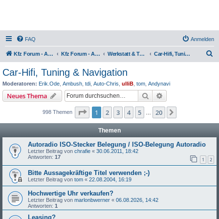
FAQ
Anmelden
S
Kfz Forum - Auto, Motorrad und LKW
Kfz Forum - Auto, Motorrad und LKW
Werkstatt & Technik
Car-Hifi, Tuning & Navigation
u
Car-Hifi, Tuning & Navigation
c
Moderatoren:
Erik.Ode
,
Ambush
,
tdi
,
Auto-Chris
,
ulliB
,
tom
,
Andynavi
h
Suche
Erweiterte Suche
Neues Thema
e
Seite
1
von
20
1
2
3
4
5
20
Nächste
998 Themen
…
Themen
Autoradio ISO-Stecker Belegung / ISO-Belegung Autoradio
Letzter Beitrag von
chrafie
«
30.06.2011, 18:42
Antworten:
17
1
2
Bitte Aussagekräftige Titel verwenden ;-)
Letzter Beitrag von
tom
«
22.08.2004, 16:19
Hochwertige Uhr verkaufen?
Letzter Beitrag von
marlonbwerner
«
06.08.2026, 14:42
Antworten:
1
Leasing?