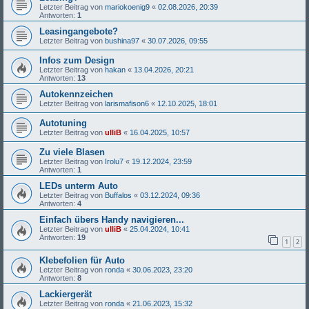
Letzter Beitrag von
mariokoenig9
«
02.08.2026, 20:39
Antworten:
1
Leasingangebote?
Letzter Beitrag von
bushina97
«
30.07.2026, 09:55
Infos zum Design
Letzter Beitrag von
hakan
«
13.04.2026, 20:21
Antworten:
13
Autokennzeichen
Letzter Beitrag von
larismafison6
«
12.10.2025, 18:01
Autotuning
Letzter Beitrag von
ulliB
«
16.04.2025, 10:57
Zu viele Blasen
Letzter Beitrag von
Irolu7
«
19.12.2024, 23:59
Antworten:
1
LEDs unterm Auto
Letzter Beitrag von
Buffalos
«
03.12.2024, 09:36
Antworten:
4
Einfach übers Handy navigieren...
Letzter Beitrag von
ulliB
«
25.04.2024, 10:41
Antworten:
19
1
2
Klebefolien für Auto
Letzter Beitrag von
ronda
«
30.06.2023, 23:20
Antworten:
8
Lackiergerät
Letzter Beitrag von
ronda
«
21.06.2023, 15:32