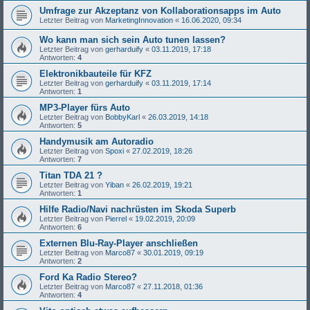
Umfrage zur Akzeptanz von Kollaborationsapps im Auto
Letzter Beitrag von
MarketingInnovation
«
16.06.2020, 09:34
Wo kann man sich sein Auto tunen lassen?
Letzter Beitrag von
gerharduify
«
03.11.2019, 17:18
Antworten:
4
Elektronikbauteile für KFZ
Letzter Beitrag von
gerharduify
«
03.11.2019, 17:14
Antworten:
1
MP3-Player fürs Auto
Letzter Beitrag von
BobbyKarl
«
26.03.2019, 14:18
Antworten:
5
Handymusik am Autoradio
Letzter Beitrag von
Spoxi
«
27.02.2019, 18:26
Antworten:
7
Titan TDA 21 ?
Letzter Beitrag von
Yiban
«
26.02.2019, 19:21
Antworten:
1
Hilfe Radio/Navi nachrüsten im Skoda Superb
Letzter Beitrag von
Pierrel
«
19.02.2019, 20:09
Antworten:
6
Externen Blu-Ray-Player anschließen
Letzter Beitrag von
Marco87
«
30.01.2019, 09:19
Antworten:
2
Ford Ka Radio Stereo?
Letzter Beitrag von
Marco87
«
27.11.2018, 01:36
Antworten:
4