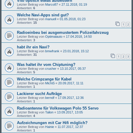
Vito optisch etwas aufbessern
Letzter Beitrag von
Marco87
«
27.11.2018, 01:19
Antworten:
6
Welche Navi-Apps sind gut?
Letzter Beitrag von
manuell
«
01.05.2018, 01:23
Antworten:
15
1
2
Radioeinbeu bei ausgemustertem Polizeifahrzeug
Letzter Beitrag von
Optimalauto
«
17.04.2018, 14:50
Antworten:
3
habt ihr ein Navi?
Letzter Beitrag von
bmwfrank
«
23.01.2018, 15:12
Antworten:
31
1
2
3
Was haltet ihr vom Chiptuning?
Letzter Beitrag von
crusher
«
13.10.2017, 05:37
Antworten:
5
Welche Crimpzange für Kabel
Letzter Beitrag von
MichiS
«
20.09.2017, 11:11
Antworten:
1
Lackierer sucht Aufträge
Letzter Beitrag von
berndf
«
17.09.2017, 12:36
Antworten:
1
Radioantenne für Volkswagen Polo 55 Servo
Letzter Beitrag von
Talion
«
13.09.2017, 13:05
Antworten:
4
Aufzeichnungen mit Car Hifi möglich?
Letzter Beitrag von
Hainie
«
11.07.2017, 12:37
Antworten:
1