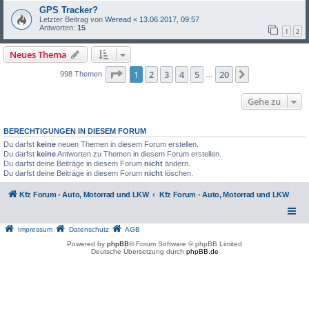
GPS Tracker?
Letzter Beitrag von
Weread
«
13.06.2017, 09:57
Antworten:
15
1
2
Neues Thema
Seite
1
von
20
1
2
3
4
5
20
Nächste
998 Themen
…
Gehe zu
BERECHTIGUNGEN IN DIESEM FORUM
Du darfst
keine
neuen Themen in diesem Forum erstellen.
Du darfst
keine
Antworten zu Themen in diesem Forum erstellen.
Du darfst deine Beiträge in diesem Forum
nicht
ändern.
Du darfst deine Beiträge in diesem Forum
nicht
löschen.
Kfz Forum - Auto, Motorrad und LKW
Kfz Forum - Auto, Motorrad und LKW
Impressum
Datenschutz
AGB
Powered by
phpBB
® Forum Software © phpBB Limited
Deutsche Übersetzung durch
phpBB.de