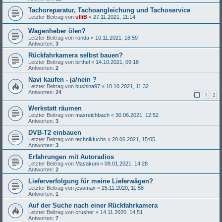
Tachoreparatur, Tachoangleichung und Tachoservice
Letzter Beitrag von
ulliB
«
27.11.2021, 11:14
Wagenheber ölen?
Letzter Beitrag von
ronda
«
10.11.2021, 18:59
Antworten:
3
Rückfahrkamera selbst bauen?
Letzter Beitrag von
birthel
«
14.10.2021, 09:18
Antworten:
2
Navi kaufen - ja/nein ?
Letzter Beitrag von
bushina97
«
10.10.2021, 11:32
Antworten:
24
1
2
Werkstatt räumen
Letzter Beitrag von
maxreichbach
«
30.06.2021, 12:52
Antworten:
3
DVB-T2 einbauen
Letzter Beitrag von
technikfuchs
«
20.06.2021, 15:05
Antworten:
3
Erfahrungen mit Autoradios
Letzter Beitrag von
Masakuni
«
09.01.2021, 14:28
Antworten:
2
Lieferverfolgung für meine Lieferwägen?
Letzter Beitrag von
jessmax
«
25.11.2020, 11:58
Antworten:
1
Auf der Suche nach einer Rückfahrkamera
Letzter Beitrag von
crusher
«
14.11.2020, 14:51
Antworten:
7