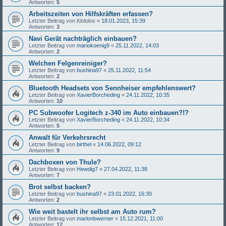
Antworten:
5
Arbeitszeiten von Hilfskräften erfassen?
Letzter Beitrag von
Klololos
«
18.01.2023, 15:39
Antworten:
3
Navi Gerät nachträglich einbauen?
Letzter Beitrag von
mariokoenig9
«
25.11.2022, 14:03
Antworten:
2
Welchen Felgenreiniger?
Letzter Beitrag von
bushina97
«
25.11.2022, 11:54
Antworten:
2
Bluetooth Headsets von Sennheiser empfehlenswert?
Letzter Beitrag von
XavierBorcheding
«
24.11.2022, 10:35
Antworten:
10
PC Subwoofer Logitech z-340 im Auto einbauen?!?
Letzter Beitrag von
XavierBorcheding
«
24.11.2022, 10:34
Antworten:
5
Anwalt für Verkehrsrecht
Letzter Beitrag von
birthel
«
14.06.2022, 09:12
Antworten:
9
Dachboxen von Thule?
Letzter Beitrag von
Hewdig7
«
27.04.2022, 11:38
Antworten:
7
Brot selbst backen?
Letzter Beitrag von
bushina97
«
23.01.2022, 16:30
Antworten:
2
Wie weit bastelt ihr selbst am Auto rum?
Letzter Beitrag von
marlonbwerner
«
15.12.2021, 11:00
Antworten:
12