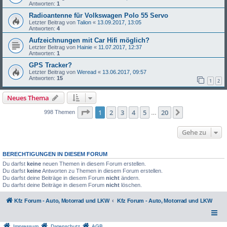
Antworten:
1
Radioantenne für Volkswagen Polo 55 Servo
Letzter Beitrag von
Talion
«
13.09.2017, 13:05
Antworten:
4
Aufzeichnungen mit Car Hifi möglich?
Letzter Beitrag von
Hainie
«
11.07.2017, 12:37
Antworten:
1
GPS Tracker?
Letzter Beitrag von
Weread
«
13.06.2017, 09:57
Antworten:
15
1
2
Neues Thema
Seite
1
von
20
1
2
3
4
5
20
Nächste
998 Themen
…
Gehe zu
BERECHTIGUNGEN IN DIESEM FORUM
Du darfst
keine
neuen Themen in diesem Forum erstellen.
Du darfst
keine
Antworten zu Themen in diesem Forum erstellen.
Du darfst deine Beiträge in diesem Forum
nicht
ändern.
Du darfst deine Beiträge in diesem Forum
nicht
löschen.
Kfz Forum - Auto, Motorrad und LKW
Kfz Forum - Auto, Motorrad und LKW
Impressum
Datenschutz
AGB