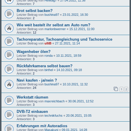
Letzter Beitrag von
Hewdig7
«
27.04.2022, 11:38
Antworten:
7
Brot selbst backen?
Letzter Beitrag von
bushina97
«
23.01.2022, 16:30
Antworten:
2
Wie weit bastelt ihr selbst am Auto rum?
Letzter Beitrag von
marlonbwerner
«
15.12.2021, 11:00
Antworten:
12
Tachoreparatur, Tachoangleichung und Tachoservice
Letzter Beitrag von
ulliB
«
27.11.2021, 11:14
Wagenheber ölen?
Letzter Beitrag von
ronda
«
10.11.2021, 18:59
Antworten:
3
Rückfahrkamera selbst bauen?
Letzter Beitrag von
birthel
«
14.10.2021, 09:18
Antworten:
2
Navi kaufen - ja/nein ?
Letzter Beitrag von
bushina97
«
10.10.2021, 11:32
Antworten:
24
1
2
Werkstatt räumen
Letzter Beitrag von
maxreichbach
«
30.06.2021, 12:52
Antworten:
3
DVB-T2 einbauen
Letzter Beitrag von
technikfuchs
«
20.06.2021, 15:05
Antworten:
3
Erfahrungen mit Autoradios
Letzter Beitrag von
Masakuni
«
09.01.2021, 14:28