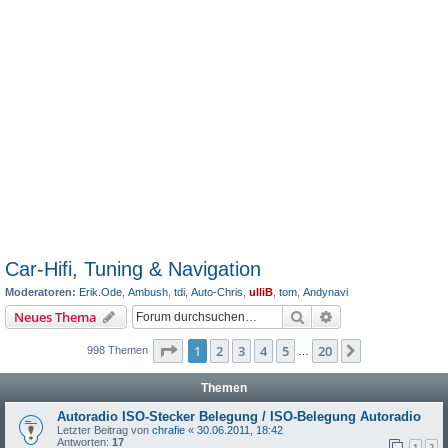
Car-Hifi, Tuning & Navigation
Moderatoren:
Erik.Ode
,
Ambush
,
tdi
,
Auto-Chris
,
ulliB
,
tom
,
Andynavi
Suche
Erweiterte Suche
Neues Thema
Seite
1
von
20
1
2
3
4
5
20
Nächste
998 Themen
…
Themen
Autoradio ISO-Stecker Belegung / ISO-Belegung Autoradio
Letzter Beitrag von
chrafie
«
30.06.2011, 18:42
Antworten:
17
1
2