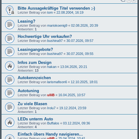
Bitte Aussagekräftige Titel verwenden ;-)
Letzter Beitrag von
tom
«
22.08.2004, 16:19
Leasing?
Letzter Beitrag von
mariokoenig9
«
02.08.2026, 20:39
Antworten:
1
Hochwertige Uhr verkaufen?
Letzter Beitrag von
bushina97
«
30.07.2026, 09:57
Leasingangebote?
Letzter Beitrag von
bushina97
«
30.07.2026, 09:55
Infos zum Design
Letzter Beitrag von
hakan
«
13.04.2026, 20:21
Antworten:
13
Autokennzeichen
Letzter Beitrag von
larismafison6
«
12.10.2025, 18:01
Autotuning
Letzter Beitrag von
ulliB
«
16.04.2025, 10:57
Zu viele Blasen
Letzter Beitrag von
Irolu7
«
19.12.2024, 23:59
Antworten:
1
LEDs unterm Auto
Letzter Beitrag von
Buffalos
«
03.12.2024, 09:36
Antworten:
4
Einfach übers Handy navigieren...
Letzter Beitrag von
ulliB
«
25.04.2024, 10:41