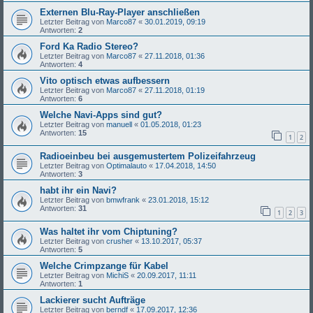
Externen Blu-Ray-Player anschließen
Letzter Beitrag von
Marco87
«
30.01.2019, 09:19
Antworten:
2
Ford Ka Radio Stereo?
Letzter Beitrag von
Marco87
«
27.11.2018, 01:36
Antworten:
4
Vito optisch etwas aufbessern
Letzter Beitrag von
Marco87
«
27.11.2018, 01:19
Antworten:
6
Welche Navi-Apps sind gut?
Letzter Beitrag von
manuell
«
01.05.2018, 01:23
Antworten:
15
1
2
Radioeinbeu bei ausgemustertem Polizeifahrzeug
Letzter Beitrag von
Optimalauto
«
17.04.2018, 14:50
Antworten:
3
habt ihr ein Navi?
Letzter Beitrag von
bmwfrank
«
23.01.2018, 15:12
Antworten:
31
1
2
3
Was haltet ihr vom Chiptuning?
Letzter Beitrag von
crusher
«
13.10.2017, 05:37
Antworten:
5
Welche Crimpzange für Kabel
Letzter Beitrag von
MichiS
«
20.09.2017, 11:11
Antworten:
1
Lackierer sucht Aufträge
Letzter Beitrag von
berndf
«
17.09.2017, 12:36