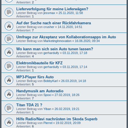
Antworten:
2
Lieferverfolgung für meine Lieferwägen?
Letzter Beitrag von
jessmax
«
25.11.2020, 11:58
Antworten:
1
Auf der Suche nach einer Rückfahrkamera
Letzter Beitrag von
crusher
«
14.11.2020, 14:51
Antworten:
7
Umfrage zur Akzeptanz von Kollaborationsapps im Auto
Letzter Beitrag von
MarketingInnovation
«
16.06.2020, 09:34
Wo kann man sich sein Auto tunen lassen?
Letzter Beitrag von
gerharduify
«
03.11.2019, 17:18
Antworten:
4
Elektronikbauteile für KFZ
Letzter Beitrag von
gerharduify
«
03.11.2019, 17:14
Antworten:
1
MP3-Player fürs Auto
Letzter Beitrag von
BobbyKarl
«
26.03.2019, 14:18
Antworten:
5
Handymusik am Autoradio
Letzter Beitrag von
Spoxi
«
27.02.2019, 18:26
Antworten:
7
Titan TDA 21 ?
Letzter Beitrag von
Yiban
«
26.02.2019, 19:21
Antworten:
1
Hilfe Radio/Navi nachrüsten im Skoda Superb
Letzter Beitrag von
Pierrel
«
19.02.2019, 20:09
Antworten:
6