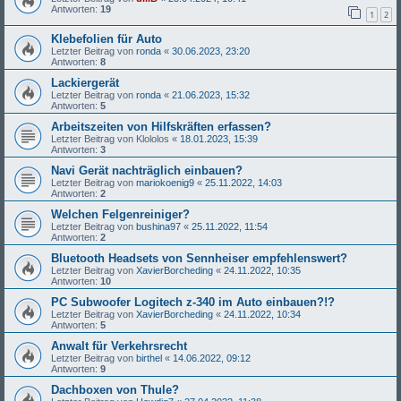
Antworten:
19
1
2
Klebefolien für Auto
Letzter Beitrag von
ronda
«
30.06.2023, 23:20
Antworten:
8
Lackiergerät
Letzter Beitrag von
ronda
«
21.06.2023, 15:32
Antworten:
5
Arbeitszeiten von Hilfskräften erfassen?
Letzter Beitrag von
Klololos
«
18.01.2023, 15:39
Antworten:
3
Navi Gerät nachträglich einbauen?
Letzter Beitrag von
mariokoenig9
«
25.11.2022, 14:03
Antworten:
2
Welchen Felgenreiniger?
Letzter Beitrag von
bushina97
«
25.11.2022, 11:54
Antworten:
2
Bluetooth Headsets von Sennheiser empfehlenswert?
Letzter Beitrag von
XavierBorcheding
«
24.11.2022, 10:35
Antworten:
10
PC Subwoofer Logitech z-340 im Auto einbauen?!?
Letzter Beitrag von
XavierBorcheding
«
24.11.2022, 10:34
Antworten:
5
Anwalt für Verkehrsrecht
Letzter Beitrag von
birthel
«
14.06.2022, 09:12
Antworten:
9
Dachboxen von Thule?